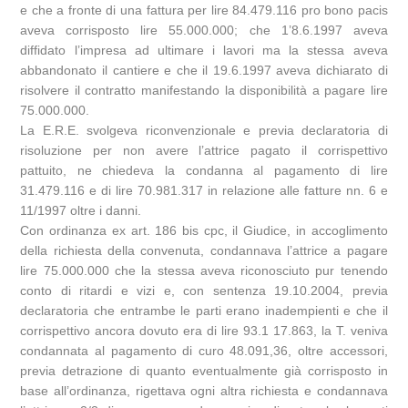
e che a fronte di una fattura per lire 84.479.116 pro bono pacis
aveva corrisposto lire 55.000.000; che 1’8.6.1997 aveva
diffidato l’impresa ad ultimare i lavori ma la stessa aveva
abbandonato il cantiere e che il 19.6.1997 aveva dichiarato di
risolvere il contratto manifestando la disponibilità a pagare lire
75.000.000.
La E.R.E. svolgeva riconvenzionale e previa declaratoria di
risoluzione per non avere l’attrice pagato il corrispettivo
pattuito, ne chiedeva la condanna al pagamento di lire
31.479.116 e di lire 70.981.317 in relazione alle fatture nn. 6 e
11/1997 oltre i danni.
Con ordinanza ex art. 186 bis cpc, il Giudice, in accoglimento
della richiesta della convenuta, condannava l’attrice a pagare
lire 75.000.000 che la stessa aveva riconosciuto pur tenendo
conto di ritardi e vizi e, con sentenza 19.10.2004, previa
declaratoria che entrambe le parti erano inadempienti e che il
corrispettivo ancora dovuto era di lire 93.1 17.863, la T. veniva
condannata al pagamento di curo 48.091,36, oltre accessori,
previa detrazione di quanto eventualmente già corrisposto in
base all’ordinanza, rigettava ogni altra richiesta e condannava