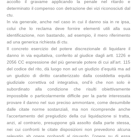
accolto il gravame applicando la penale nel ritardo e
determinato il compenso con detrazione dei vizi riconosciuti dal
ctu.
In via generale, anche nel caso in cui il danno sia in re ipsa,
colui che lo reclama deve fornire elementi utili alla sua
identificazione, non bastando, ad esempio, il mero riferimento
ad una generica richiesta di ctu.
Il concreto esercizio del potere discrezionale di liquidare il
danno in via equitativa, conferito al giudice dagli artt. 1226 e
2056 CC espressione del più generale potere di cui all’art. 115
del codice del rito, dà luogo non ad un giudizio d’equità ma ad
un giudizio di diritto caratterizzato dalla cosiddetta equità
giudiziale correttiva od integrativa, ond’è che non solo è
subordinato alla condizione che risulti obiettivamente
impossibile o particolarmente difficile per la parte interessata
provare il danno nel suo preciso ammontare, come desumibile
dalle citate norme sostanziali, ma non ricomprende anche
l’accertamento del pregiudizio della cui liquidazione si tratta,
anzi, al contrario, presuppone già assolto dalla parte stessa,
nei cui confronti le citate disposizioni non prevedono alcuna
relevatio ab onere probandi al riguardo, l’onere su di essa