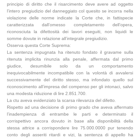
principio di diritto che il risarcimento deve avere ad oggetto
l’intero pregiudizio del danneggiato col quesito se incorra nella
violazione delle norme indicate la Corte che, in fattispecie
caratterizzata dall’omesso completamento dell’opera,
riconosciuta la difettosità dei lavori eseguiti, non liquidi le
somme dovute in relazione all’integrale pregiudizio.
Osserva questa Corte Suprema:
La sentenza impugnata ha ritenuto fondato il gravame sulla
ritenuta implicita rinunzia alla penale, affermata dal primo
giudice, desumibile solo da un comportamento
inequivocabilmente incompatibile con la volontà di avvalersi
successivamente del diritto stesso, ma infondato quello sul
riconoscimento all’impresa del compenso per gli intonaci, salvo
una modesta riduzione di lire 2.851.700.
La ctu aveva evidenziato la scarsa rilevanza del difetto.
Rispetto ad una decisione di primo grado che aveva affermato
l’inadempienza di entrambe le parti e determinato il
corrispettivo ancora dovuto in base alla disponibilità della
stessa attrice a corrispondere lire 75.000.0000 pur tenendo
conto degli asseriti ritardi e vizi, la sentenza di appello ha