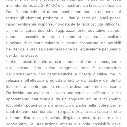
incombente ex art. 2697 CC di dimostrare sia la sussistenza sia
l’entità materiale del danno, così come non la esonera dal
fornire gli elementi probatori e i dati di fatto dei quali possa
ragionevolmente disporre, nonostante la riconosciuta difficoltà,
al fine di consentire che l’apprezzamento equitativo sia per
quanto possibile limitato e ricondotto alla sua peculiare
funzione di colmare soltanto le lacune riscontrate insuperabili
nell’iter della precisa determinazione dell’equivalente pecuniario
del danno stesso.
Inoltre, poiché il diritto al risarcimento del danno conseguente
alla lesione d’un diritto soggettivo non è riconosciuto
dall’ordinamento con caratteristiche e finalità punitive ma in
relazione all’effettivo pregiudizio subito dal titolare del diritto
leso ed, al contempo, lo stesso ordinamento non consente
l’arricchimento ove non sussista una causa giustificatrice dello
spostamento patrimoniale da un soggetto ad un altro (nemo
locupletari potest cum aliena iactura), anche nelle ipotesi per le
quali il danno sia ritenuto in re ipsa e trovi la sua causa diretta
ed immediata nella situazione illegittima posta in essere dalla
controparte, la presunzione attiene alla sola possibilità della