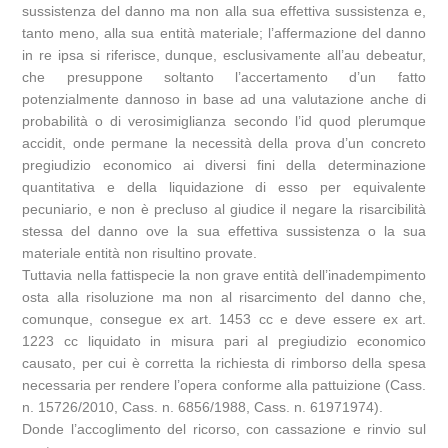
sussistenza del danno ma non alla sua effettiva sussistenza e,
tanto meno, alla sua entità materiale; l’affermazione del danno
in re ipsa si riferisce, dunque, esclusivamente all’au debeatur,
che presuppone soltanto l’accertamento d’un fatto
potenzialmente dannoso in base ad una valutazione anche di
probabilità o di verosimiglianza secondo l’id quod plerumque
accidit, onde permane la necessità della prova d’un concreto
pregiudizio economico ai diversi fini della determinazione
quantitativa e della liquidazione di esso per equivalente
pecuniario, e non è precluso al giudice il negare la risarcibilità
stessa del danno ove la sua effettiva sussistenza o la sua
materiale entità non risultino provate.
Tuttavia nella fattispecie la non grave entità dell’inadempimento
osta alla risoluzione ma non al risarcimento del danno che,
comunque, consegue ex art. 1453 cc e deve essere ex art.
1223 cc liquidato in misura pari al pregiudizio economico
causato, per cui è corretta la richiesta di rimborso della spesa
necessaria per rendere l’opera conforme alla pattuizione (Cass.
n. 15726/2010, Cass. n. 6856/1988, Cass. n. 61971974).
Donde l’accoglimento del ricorso, con cassazione e rinvio sul