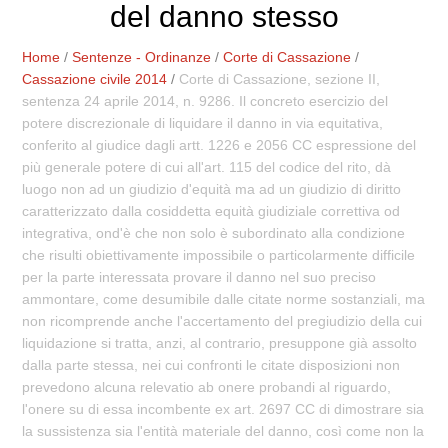
del danno stesso
Home
/
Sentenze - Ordinanze
/
Corte di Cassazione
/
Cassazione civile 2014
/
Corte di Cassazione, sezione II,
sentenza 24 aprile 2014, n. 9286. Il concreto esercizio del
potere discrezionale di liquidare il danno in via equitativa,
conferito al giudice dagli artt. 1226 e 2056 CC espressione del
più generale potere di cui all'art. 115 del codice del rito, dà
luogo non ad un giudizio d'equità ma ad un giudizio di diritto
caratterizzato dalla cosiddetta equità giudiziale correttiva od
integrativa, ond'è che non solo è subordinato alla condizione
che risulti obiettivamente impossibile o particolarmente difficile
per la parte interessata provare il danno nel suo preciso
ammontare, come desumibile dalle citate norme sostanziali, ma
non ricomprende anche l'accertamento del pregiudizio della cui
liquidazione si tratta, anzi, al contrario, presuppone già assolto
dalla parte stessa, nei cui confronti le citate disposizioni non
prevedono alcuna relevatio ab onere probandi al riguardo,
l'onere su di essa incombente ex art. 2697 CC di dimostrare sia
la sussistenza sia l'entità materiale del danno, così come non la