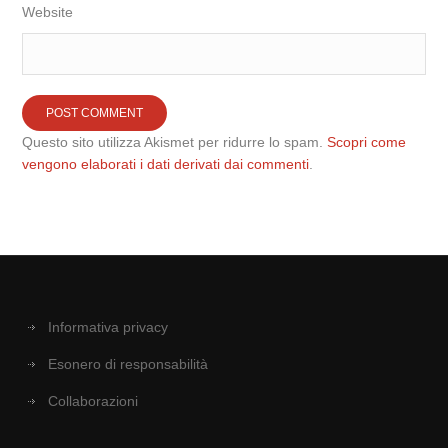
Website
Questo sito utilizza Akismet per ridurre lo spam.
Scopri come
vengono elaborati i dati derivati dai commenti
.
Informativa privacy
Esonero di responsabilità
Collaborazioni