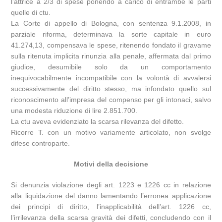
l’attrice a 2/3 di spese ponendo a carico di entrambe le parti
quelle di ctu.
La Corte di appello di Bologna, con sentenza 9.1.2008, in
parziale riforma, determinava la sorte capitale in euro
41.274,13, compensava le spese, ritenendo fondato il gravame
sulla ritenuta implicita rinunzia alla penale, affermata dal primo
giudice, desumibile solo da un comportamento
inequivocabilmente incompatibile con la volontà di avvalersi
successivamente del diritto stesso, ma infondato quello sul
riconoscimento all’impresa del compenso per gli intonaci, salvo
una modesta riduzione di lire 2.851.700.
La ctu aveva evidenziato la scarsa rilevanza del difetto.
Ricorre T. con un motivo variamente articolato, non svolge
difese controparte.
Motivi della decisione
Si denunzia violazione degli art. 1223 e 1226 cc in relazione
alla liquidazione del danno lamentando l’erronea applicazione
dei principi di diritto, l’inapplicabilità dell’art. 1226 cc,
l’irrilevanza della scarsa gravità dei difetti, concludendo con il