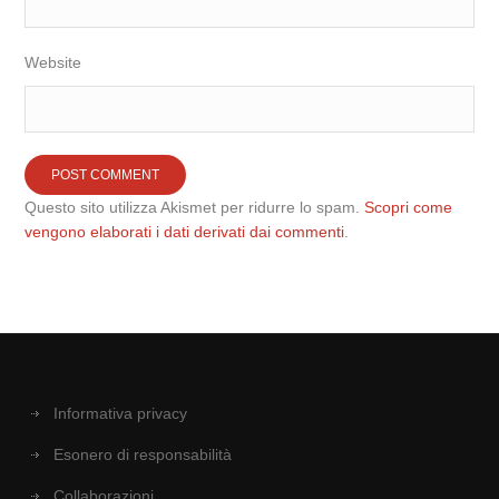
Website
Questo sito utilizza Akismet per ridurre lo spam.
Scopri come
vengono elaborati i dati derivati dai commenti
.
Informativa privacy
Esonero di responsabilità
Collaborazioni