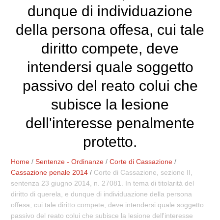
dunque di individuazione
della persona offesa, cui tale
diritto compete, deve
intendersi quale soggetto
passivo del reato colui che
subisce la lesione
dell'interesse penalmente
protetto.
Home
/
Sentenze - Ordinanze
/
Corte di Cassazione
/
Cassazione penale 2014
/
Corte di Cassazione, sezione II,
sentenza 23 giugno 2014, n. 27081. In tema di titolarità del
diritto di querela, e dunque di individuazione della persona
offesa, cui tale diritto compete, deve intendersi quale soggetto
passivo del reato colui che subisce la lesione dell'interesse