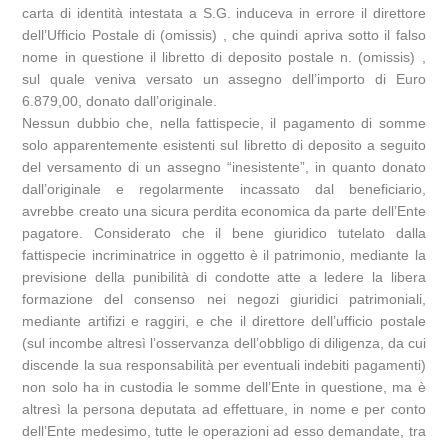
carta di identità intestata a S.G. induceva in errore il direttore
dell’Ufficio Postale di (omissis) , che quindi apriva sotto il falso
nome in questione il libretto di deposito postale n. (omissis) ,
sul quale veniva versato un assegno dell’importo di Euro
6.879,00, donato dall’originale.
Nessun dubbio che, nella fattispecie, il pagamento di somme
solo apparentemente esistenti sul libretto di deposito a seguito
del versamento di un assegno “inesistente”, in quanto donato
dall’originale e regolarmente incassato dal beneficiario,
avrebbe creato una sicura perdita economica da parte dell’Ente
pagatore. Considerato che il bene giuridico tutelato dalla
fattispecie incriminatrice in oggetto è il patrimonio, mediante la
previsione della punibilità di condotte atte a ledere la libera
formazione del consenso nei negozi giuridici patrimoniali,
mediante artifizi e raggiri, e che il direttore dell’ufficio postale
(sul incombe altresì l’osservanza dell’obbligo di diligenza, da cui
discende la sua responsabilità per eventuali indebiti pagamenti)
non solo ha in custodia le somme dell’Ente in questione, ma è
altresì la persona deputata ad effettuare, in nome e per conto
dell’Ente medesimo, tutte le operazioni ad esso demandate, tra