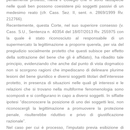
nelle quali ben possono coesistere più soggetti passivi di un
medesimo reato (cfr. Cass. Sez. II, sent. n. 2869/1999 Rv.
212766).
Recentemente, questa Corte, nel suo superiore consesso (v.
Cass. S.U., Sentenza n. 40354 del 18/07/2013 Rv. 255975 con
la quale è stato riconosciuto al responsabile di un
supermercato la legittimazione a proporre querela, per via del
pregiudizio socialmente protetto che questi subisce per effetto
della sottrazione del bene che gli è affidato), ha ribadito tale
principio, evidenziando che anche dal punto di vista dogmatico
non si scorgono ragioni che impediscano di delineare plurime
lesioni del bene giuridico e diversi soggetti titolari dell’interesse
protetto, in presenza di situazioni nelle quali gli interessi e le
relazioni che si trovano nella multiforme fenomenologia sono
scomposti e si configurano in capo a diversi soggetti. In siffatte
ipotesi “disconoscere la posizione di uno dei soggetti lesi, non
riconoscergli la legittimazione a promuovere la protezione
penale, risulterebbe riduttivo e privo di giustificazione
razionale”.
Nel caso per cui è processo, l’imputato previa esibizione di