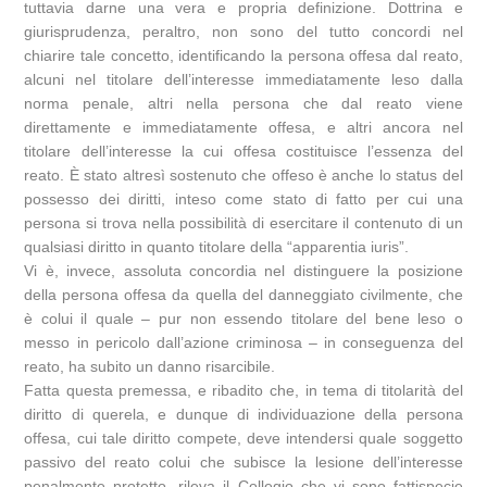
tuttavia darne una vera e propria definizione. Dottrina e
giurisprudenza, peraltro, non sono del tutto concordi nel
chiarire tale concetto, identificando la persona offesa dal reato,
alcuni nel titolare dell’interesse immediatamente leso dalla
norma penale, altri nella persona che dal reato viene
direttamente e immediatamente offesa, e altri ancora nel
titolare dell’interesse la cui offesa costituisce l’essenza del
reato. È stato altresì sostenuto che offeso è anche lo status del
possesso dei diritti, inteso come stato di fatto per cui una
persona si trova nella possibilità di esercitare il contenuto di un
qualsiasi diritto in quanto titolare della “apparentia iuris”.
Vi è, invece, assoluta concordia nel distinguere la posizione
della persona offesa da quella del danneggiato civilmente, che
è colui il quale – pur non essendo titolare del bene leso o
messo in pericolo dall’azione criminosa – in conseguenza del
reato, ha subito un danno risarcibile.
Fatta questa premessa, e ribadito che, in tema di titolarità del
diritto di querela, e dunque di individuazione della persona
offesa, cui tale diritto compete, deve intendersi quale soggetto
passivo del reato colui che subisce la lesione dell’interesse
penalmente protetto, rileva il Collegio che vi sono fattispecie