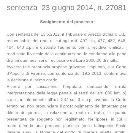
sentenza 23 giugno 2014, n. 27081
Svolgimento del processo
Con sentenza del 13.6.2012, il Tribunale di Arezzo dichiarò O.L.
responsabile dei reati di cui agli artt. 497 bis, 477, 482, 648,
494, 640 c.p., e disposto l’aumento per la recidiva, unificati i
reati sotto il vincolo della continuazione, lo condannò alla pena
di anni due mesi sei di reclusione ed Euro 2000,00 di multa.
Avverso tale pronunzia propose gravame l’imputato, e la Corte
d’Appello di Firenze, con sentenza del 19.2.2013, confermava
la decisione di primo grado.
Ricorre per cassazione l’imputato, deducendo l’errata
interpretazione della legge penale ai sensi dell’art. 606 lett. b)
c.p.p., in riferimento all’art. 337 co. 3 c.p.p. avendo la Corte
errato nel non pronunciare il proscioglimento dell’imputato per
difetto di querela, in relazione al reato di truffa, in quanto
presentata da soggetto non legittimato. Nell’ipotesi in cui il
reato offenda una persona giuridica (nella fattispecie Poste
Italiane spa), la titolarità del diritto di querela spetta, infatti,