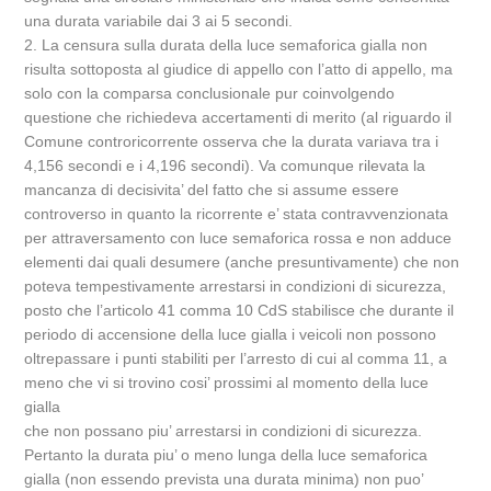
una durata variabile dai 3 ai 5 secondi.
2. La censura sulla durata della luce semaforica gialla non
risulta sottoposta al giudice di appello con l’atto di appello, ma
solo con la comparsa conclusionale pur coinvolgendo
questione che richiedeva accertamenti di merito (al riguardo il
Comune controricorrente osserva che la durata variava tra i
4,156 secondi e i 4,196 secondi). Va comunque rilevata la
mancanza di decisivita’ del fatto che si assume essere
controverso in quanto la ricorrente e’ stata contravvenzionata
per attraversamento con luce semaforica rossa e non adduce
elementi dai quali desumere (anche presuntivamente) che non
poteva tempestivamente arrestarsi in condizioni di sicurezza,
posto che l’articolo 41 comma 10 CdS stabilisce che durante il
periodo di accensione della luce gialla i veicoli non possono
oltrepassare i punti stabiliti per l’arresto di cui al comma 11, a
meno che vi si trovino cosi’ prossimi al momento della luce
gialla
che non possano piu’ arrestarsi in condizioni di sicurezza.
Pertanto la durata piu’ o meno lunga della luce semaforica
gialla (non essendo prevista una durata minima) non puo’