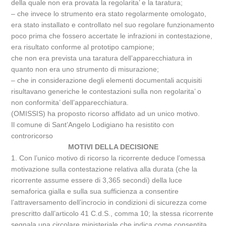
della quale non era provata la regolarita’ e la taratura;
– che invece lo strumento era stato regolarmente omologato,
era stato installato e controllato nel suo regolare funzionamento
poco prima che fossero accertate le infrazioni in contestazione,
era risultato conforme al prototipo campione;
che non era prevista una taratura dell’apparecchiatura in
quanto non era uno strumento di misurazione;
– che in considerazione degli elementi documentali acquisiti
risultavano generiche le contestazioni sulla non regolarita’ o
non conformita’ dell’apparecchiatura.
(OMISSIS) ha proposto ricorso affidato ad un unico motivo.
Il comune di Sant’Angelo Lodigiano ha resistito con
controricorso
MOTIVI DELLA DECISIONE
1. Con l’unico motivo di ricorso la ricorrente deduce l’omessa
motivazione sulla contestazione relativa alla durata (che la
ricorrente assume essere di 3,365 secondi) della luce
semaforica gialla e sulla sua sufficienza a consentire
l’attraversamento dell’incrocio in condizioni di sicurezza come
prescritto dall’articolo 41 C.d.S., comma 10; la stessa ricorrente
segnala una circolare ministeriale che indica come consentita