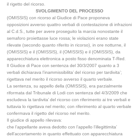
il rigetto del ricorso.
SVOLGIMENTO DEL PROCESSO
(OMISSIS) con ricorso al Giudice di Pace proponeva
opposizioni avverso quattro verbali di contestazione di infrazioni
al C.d.S., tutte per avere proseguito la marcia nonostante il
semaforo proiettasse luce rossa; le violazioni erano state
rilevate (secondo quanto riferito in ricorso), in ore notturne, il
(OMISSIS) e il (OMISSIS), il (OMISSIS) e il (OMISSIS), da
apparecchiatura elettronica a posto fisso denominata T-Red.
Il Giudice di Pace con sentenza del 30/3/2007 quanto a 3
verbali dichiarava l’inammissibilita’ del ricorso per tardivita’;
rigettava nel merito il ricorso avverso il quarto verbale.
La sentenza, su appello della (OMISSIS), era parzialmente
riformata dal Tribunale di Lodi con sentenza del 4/3/2009 che
escludeva la tardivita’ del ricorso con riferimento ai tre verbali e
tuttavia lo rigettava nel merito; con riferimento al quarto verbale
confermava il rigetto del ricorso nel merito.
Il giudice di appello rilevava:
che l’appellante aveva dedotto con l’appello l’illegittimita’
dell’accertamento in quanto effettuato con apparecchiatura