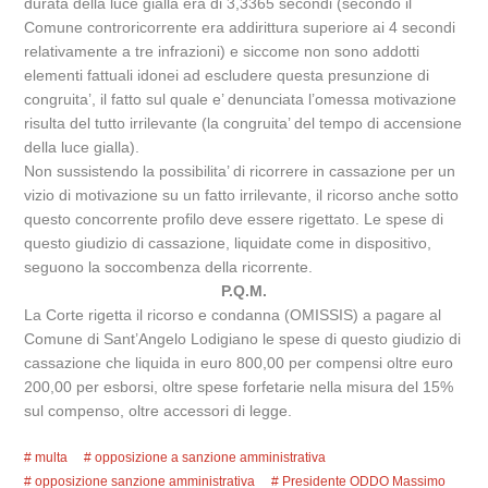
durata della luce gialla era di 3,3365 secondi (secondo il
Comune controricorrente era addirittura superiore ai 4 secondi
relativamente a tre infrazioni) e siccome non sono addotti
elementi fattuali idonei ad escludere questa presunzione di
congruita’, il fatto sul quale e’ denunciata l’omessa motivazione
risulta del tutto irrilevante (la congruita’ del tempo di accensione
della luce gialla).
Non sussistendo la possibilita’ di ricorrere in cassazione per un
vizio di motivazione su un fatto irrilevante, il ricorso anche sotto
questo concorrente profilo deve essere rigettato. Le spese di
questo giudizio di cassazione, liquidate come in dispositivo,
seguono la soccombenza della ricorrente.
P.Q.M.
La Corte rigetta il ricorso e condanna (OMISSIS) a pagare al
Comune di Sant’Angelo Lodigiano le spese di questo giudizio di
cassazione che liquida in euro 800,00 per compensi oltre euro
200,00 per esborsi, oltre spese forfetarie nella misura del 15%
sul compenso, oltre accessori di legge.
multa
opposizione a sanzione amministrativa
opposizione sanzione amministrativa
Presidente ODDO Massimo