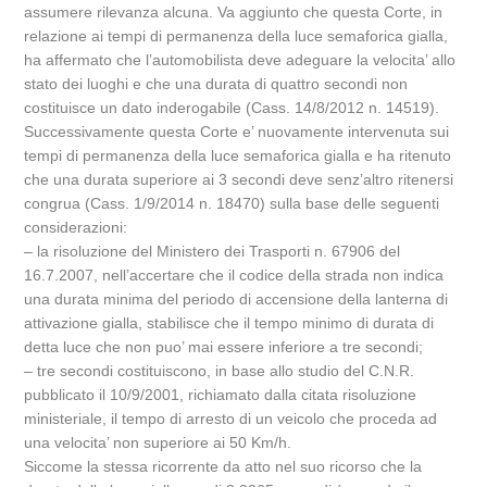
assumere rilevanza alcuna. Va aggiunto che questa Corte, in
relazione ai tempi di permanenza della luce semaforica gialla,
ha affermato che l’automobilista deve adeguare la velocita’ allo
stato dei luoghi e che una durata di quattro secondi non
costituisce un dato inderogabile (Cass. 14/8/2012 n. 14519).
Successivamente questa Corte e’ nuovamente intervenuta sui
tempi di permanenza della luce semaforica gialla e ha ritenuto
che una durata superiore ai 3 secondi deve senz’altro ritenersi
congrua (Cass. 1/9/2014 n. 18470) sulla base delle seguenti
considerazioni:
– la risoluzione del Ministero dei Trasporti n. 67906 del
16.7.2007, nell’accertare che il codice della strada non indica
una durata minima del periodo di accensione della lanterna di
attivazione gialla, stabilisce che il tempo minimo di durata di
detta luce che non puo’ mai essere inferiore a tre secondi;
– tre secondi costituiscono, in base allo studio del C.N.R.
pubblicato il 10/9/2001, richiamato dalla citata risoluzione
ministeriale, il tempo di arresto di un veicolo che proceda ad
una velocita’ non superiore ai 50 Km/h.
Siccome la stessa ricorrente da atto nel suo ricorso che la