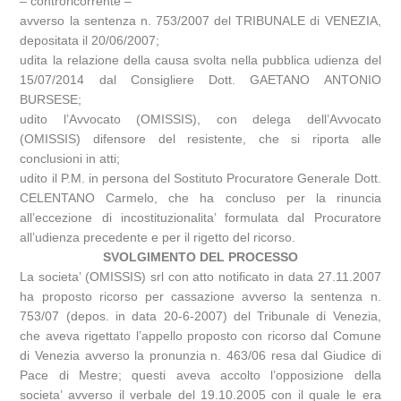
– controricorrente –
avverso la sentenza n. 753/2007 del TRIBUNALE di VENEZIA,
depositata il 20/06/2007;
udita la relazione della causa svolta nella pubblica udienza del
15/07/2014 dal Consigliere Dott. GAETANO ANTONIO
BURSESE;
udito l’Avvocato (OMISSIS), con delega dell’Avvocato
(OMISSIS) difensore del resistente, che si riporta alle
conclusioni in atti;
udito il P.M. in persona del Sostituto Procuratore Generale Dott.
CELENTANO Carmelo, che ha concluso per la rinuncia
all’eccezione di incostituzionalita’ formulata dal Procuratore
all’udienza precedente e per il rigetto del ricorso.
SVOLGIMENTO DEL PROCESSO
La societa’ (OMISSIS) srl con atto notificato in data 27.11.2007
ha proposto ricorso per cassazione avverso la sentenza n.
753/07 (depos. in data 20-6-2007) del Tribunale di Venezia,
che aveva rigettato l’appello proposto con ricorso dal Comune
di Venezia avverso la pronunzia n. 463/06 resa dal Giudice di
Pace di Mestre; questi aveva accolto l’opposizione della
societa’ avverso il verbale del 19.10.2005 con il quale le era