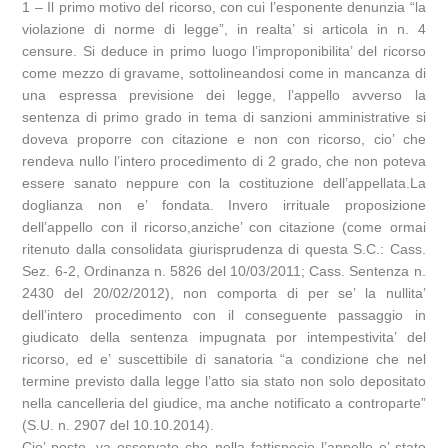
1 – Il primo motivo del ricorso, con cui l’esponente denunzia “la
violazione di norme di legge”, in realta’ si articola in n. 4
censure. Si deduce in primo luogo l’improponibilita’ del ricorso
come mezzo di gravame, sottolineandosi come in mancanza di
una espressa previsione dei legge, l’appello avverso la
sentenza di primo grado in tema di sanzioni amministrative si
doveva proporre con citazione e non con ricorso, cio’ che
rendeva nullo l’intero procedimento di 2 grado, che non poteva
essere sanato neppure con la costituzione dell’appellata.La
doglianza non e’ fondata. Invero irrituale proposizione
dell’appello con il ricorso,anziche’ con citazione (come ormai
ritenuto dalla consolidata giurisprudenza di questa S.C.: Cass.
Sez. 6-2, Ordinanza n. 5826 del 10/03/2011; Cass. Sentenza n.
2430 del 20/02/2012), non comporta di per se’ la nullita’
dell’intero procedimento con il conseguente passaggio in
giudicato della sentenza impugnata por intempestivita’ del
ricorso, ed e’ suscettibile di sanatoria “a condizione che nel
termine previsto dalla legge l’atto sia stato non solo depositato
nella cancelleria del giudice, ma anche notificato a controparte”
(S.U. n. 2907 del 10.10.2014).
Cio’ posto, va osservato che nella fattispecie l’appello e’ stato