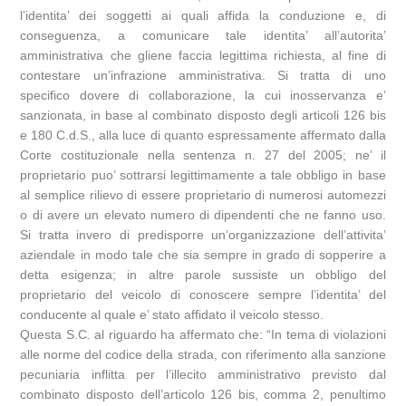
l’identita’ dei soggetti ai quali affida la conduzione e, di
conseguenza, a comunicare tale identita’ all’autorita’
amministrativa che gliene faccia legittima richiesta, al fine di
contestare un’infrazione amministrativa. Si tratta di uno
specifico dovere di collaborazione, la cui inosservanza e’
sanzionata, in base al combinato disposto degli articoli 126 bis
e 180 C.d.S., alla luce di quanto espressamente affermato dalla
Corte costituzionale nella sentenza n. 27 del 2005; ne’ il
proprietario puo’ sottrarsi legittimamente a tale obbligo in base
al semplice rilievo di essere proprietario di numerosi automezzi
o di avere un elevato numero di dipendenti che ne fanno uso.
Si tratta invero di predisporre un’organizzazione dell’attivita’
aziendale in modo tale che sia sempre in grado di sopperire a
detta esigenza; in altre parole sussiste un obbligo del
proprietario del veicolo di conoscere sempre l’identita’ del
conducente al quale e’ stato affidato il veicolo stesso.
Questa S.C. al riguardo ha affermato che: “In tema di violazioni
alle norme del codice della strada, con riferimento alla sanzione
pecuniaria inflitta per l’illecito amministrativo previsto dal
combinato disposto dell’articolo 126 bis, comma 2, penultimo