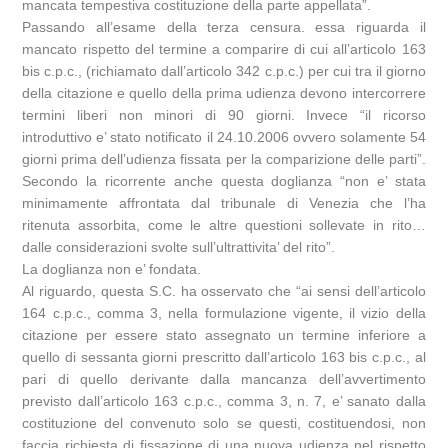
mancata tempestiva costituzione della parte appellata”.
Passando all’esame della terza censura. essa riguarda il
mancato rispetto del termine a comparire di cui all’articolo 163
bis c.p.c., (richiamato dall’articolo 342 c.p.c.) per cui tra il giorno
della citazione e quello della prima udienza devono intercorrere
termini liberi non minori di 90 giorni. Invece “il ricorso
introduttivo e’ stato notificato il 24.10.2006 ovvero solamente 54
giorni prima dell’udienza fissata per la comparizione delle parti”.
Secondo la ricorrente anche questa doglianza “non e’ stata
minimamente affrontata dal tribunale di Venezia che l’ha
ritenuta assorbita, come le altre questioni sollevate in rito…
dalle considerazioni svolte sull’ultrattivita’ del rito”.
La doglianza non e’ fondata.
Al riguardo, questa S.C. ha osservato che “ai sensi dell’articolo
164 c.p.c., comma 3, nella formulazione vigente, il vizio della
citazione per essere stato assegnato un termine inferiore a
quello di sessanta giorni prescritto dall’articolo 163 bis c.p.c., al
pari di quello derivante dalla mancanza dell’avvertimento
previsto dall’articolo 163 c.p.c., comma 3, n. 7, e’ sanato dalla
costituzione del convenuto solo se questi, costituendosi, non
faccia richiesta di fissazione di una nuova udienza nel rispetto