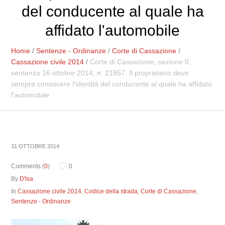
del conducente al quale ha
affidato l'automobile
Home
/
Sentenze - Ordinanze
/
Corte di Cassazione
/
Cassazione civile 2014
/
Corte di Cassazione, sezione II,
sentenza 16 ottobre 2014, n. 21957. Il proprietario deve
sempre conoscere l'identità del conducente al quale ha affidato
l'automobile
31 OTTOBRE 2014
Comments (
0
)
0
By
D'Isa
In
Cassazione civile 2014
,
Codice della strada
,
Corte di Cassazione
,
Sentenze - Ordinanze