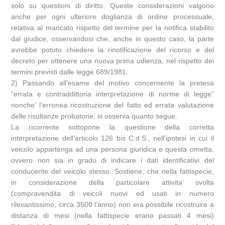
solo su questioni di diritto. Queste considerazioni valgono
anche per ogni ulteriore doglianza di ordine processuale,
relativa al mancato rispetto del termine per la notifica stabilito
dal giudice, osservandosi che, anche in questo caso, la parte
avrebbe potuto chiedere la rinotificazione del ricorso e del
decreto per ottenere una nuova prima udienza, nel rispetto dei
termini previsti dalle legge 689/1981.
2) Passando all’esame del motivo concernente la pretesa
“errata e contraddittoria interpretazione di norme di legge”
nonche’ l’erronea ricostruzione del fatto ed errata valutazione
delle risultanze probatorie, si osserva quanto segue.
La ricorrente sottopone la questione della corretta
interpretazione dell’articolo 126 bis C.d.S., nell’ipotesi in cui il
veicolo appartenga ad una persona giuridica e questa ometta,
ovvero non sia in grado di indicare i dati identificativi del
conducente del veicolo stesso. Sostiene, che nella fattispecie,
in considerazione della particolare attivita’ svolta
(compravendita di veicoli nuovi ed usati in numero
rilevantissimo, circa 3500 l’anno) non era possibile ricostruire a
distanza di mesi (nella fattispecie erano passati 4 mesi)