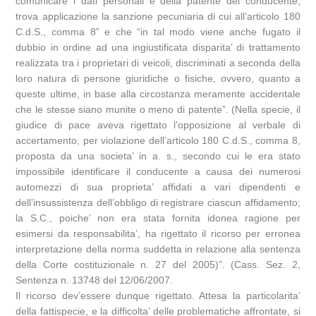
comunicare i dati personali e della patente del conducente,
trova applicazione la sanzione pecuniaria di cui all’articolo 180
C.d.S., comma 8” e che “in tal modo viene anche fugato il
dubbio in ordine ad una ingiustificata disparita’ di trattamento
realizzata tra i proprietari di veicoli, discriminati a seconda della
loro natura di persone giuridiche o fisiche, ovvero, quanto a
queste ultime, in base alla circostanza meramente accidentale
che le stesse siano munite o meno di patente”. (Nella specie, il
giudice di pace aveva rigettato l’opposizione al verbale di
accertamento, per violazione dell’articolo 180 C.d.S., comma 8,
proposta da una societa’ in a. s., secondo cui le era stato
impossibile identificare il conducente a causa dei numerosi
automezzi di sua proprieta’ affidati a vari dipendenti e
dell’insussistenza dell’obbligo di registrare ciascun affidamento;
la S.C., poiche’ non era stata fornita idonea ragione per
esimersi da responsabilita’, ha rigettato il ricorso per erronea
interpretazione della norma suddetta in relazione alla sentenza
della Corte costituzionale n. 27 del 2005)”. (Cass. Sez. 2,
Sentenza n. 13748 del 12/06/2007.
Il ricorso dev’essere dunque rigettato. Attesa la particolarita’
della fattispecie, e la difficolta’ delle problematiche affrontate, si