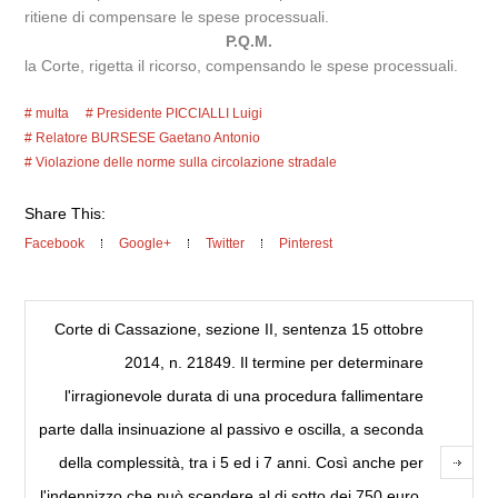
ritiene di compensare le spese processuali.
P.Q.M.
la Corte, rigetta il ricorso, compensando le spese processuali.
multa
Presidente PICCIALLI Luigi
Relatore BURSESE Gaetano Antonio
Violazione delle norme sulla circolazione stradale
Share This:
Facebook
Google+
Twitter
Pinterest
Corte di Cassazione, sezione II, sentenza 15 ottobre
2014, n. 21849. Il termine per determinare
l'irragionevole durata di una procedura fallimentare
parte dalla insinuazione al passivo e oscilla, a seconda
della complessità, tra i 5 ed i 7 anni. Così anche per
l'indennizzo che può scendere al di sotto dei 750 euro,