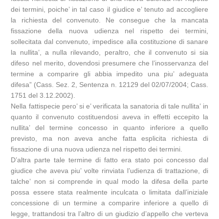
dei termini, poiche’ in tal caso il giudice e’ tenuto ad accogliere
la richiesta del convenuto. Ne consegue che la mancata
fissazione della nuova udienza nel rispetto dei termini,
sollecitata dal convenuto, impedisce alla costituzione di sanare
la nullita’, a nulla rilevando, peraltro, che il convenuto si sia
difeso nel merito, dovendosi presumere che l’inosservanza del
termine a comparire gli abbia impedito una piu’ adeguata
difesa” (Cass. Sez. 2, Sentenza n. 12129 del 02/07/2004; Cass.
1751 del 3.12.2002).
Nella fattispecie pero’ si e’ verificata la sanatoria di tale nullita’ in
quanto il convenuto costituendosi aveva in effetti eccepito la
nullita’ del termine concesso in quanto inferiore a quello
previsto, ma non aveva anche fatta esplicita richiesta di
fissazione di una nuova udienza nel rispetto dei termini.
D’altra parte tale termine di fatto era stato poi concesso dal
giudice che aveva piu’ volte rinviata l’udienza di trattazione, di
talche’ non si comprende in qual modo la difesa della parte
possa essere stata realmente inculcata o limitata dall’iniziale
concessione di un termine a comparire inferiore a quello di
legge, trattandosi tra l’altro di un giudizio d’appello che verteva