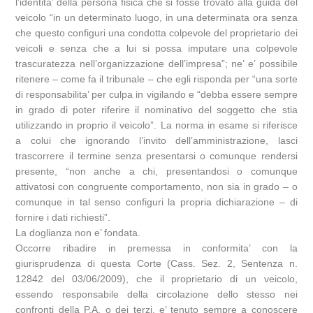
l’identita’ della persona fisica che si fosse trovato alla guida del
veicolo “in un determinato luogo, in una determinata ora senza
che questo configuri una condotta colpevole del proprietario dei
veicoli e senza che a lui si possa imputare una colpevole
trascuratezza nell’organizzazione dell’impresa”; ne’ e’ possibile
ritenere – come fa il tribunale – che egli risponda per “una sorte
di responsabilita’ per culpa in vigilando e “debba essere sempre
in grado di poter riferire il nominativo del soggetto che stia
utilizzando in proprio il veicolo”. La norma in esame si riferisce
a colui che ignorando l’invito dell’amministrazione, lasci
trascorrere il termine senza presentarsi o comunque rendersi
presente, “non anche a chi, presentandosi o comunque
attivatosi con congruente comportamento, non sia in grado – o
comunque in tal senso configuri la propria dichiarazione – di
fornire i dati richiesti”.
La doglianza non e’ fondata.
Occorre ribadire in premessa in conformita’ con la
giurisprudenza di questa Corte (Cass. Sez. 2, Sentenza n.
12842 del 03/06/2009), che il proprietario di un veicolo,
essendo responsabile della circolazione dello stesso nei
confronti della P.A. o dei terzi, e’ tenuto sempre a conoscere