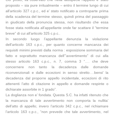
proposto – sia pure irritualmente – entro il termine lungo di cui
all’articolo 327 c.p.c., ed e’ stato notificato a controparte prima
della scadenza del termine stesso, quindi prima del passaggio
in giudicato della pronuncia stessa, non risultando che essa
fosse stata notificata all’appellante onde far scattare il “termine
breve” di cui all’articolo 325 c.p.c..
In secondo luogo l’appellante denunzia la violazione
dell’articolo 163 c.p.c., per quanto concerne mancanza dei
requisiti minimi previsti dalla norma : esposizione sommaria del
fatto e soprattutto mancanza dell'”avvertimento” di cui alla
stesso articolo 163 c.p.c., n. 7, comma 3 “…. che deve
concernere non tanto la decadenza dalle domande
riconvenzionali e dalle eccezioni in senso stretto….bensi’ la
decadenza dal proporre appello incidentale, eccezioni di rito
attenenti l’atto di citazione in appello e domande respinte o
dichiarate assorbite in 1 grado”.
La doglianza non e’ fondata. Questa S.C. ha infatti ritenuto che
la mancanza di tale avvertimento non comporta la nullita’
dell’atto di appello; invero l’articolo 342 c.p.c., nel richiamare
l’articolo 163 c.p.c., “non prevede che tale avvertimento, nel