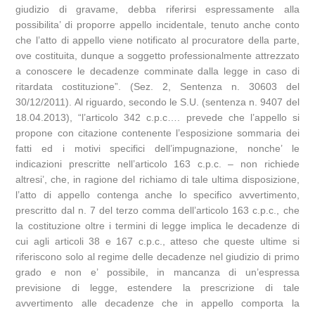
giudizio di gravame, debba riferirsi espressamente alla
possibilita’ di proporre appello incidentale, tenuto anche conto
che l’atto di appello viene notificato al procuratore della parte,
ove costituita, dunque a soggetto professionalmente attrezzato
a conoscere le decadenze comminate dalla legge in caso di
ritardata costituzione”. (Sez. 2, Sentenza n. 30603 del
30/12/2011). Al riguardo, secondo le S.U. (sentenza n. 9407 del
18.04.2013), “l’articolo 342 c.p.c…. prevede che l’appello si
propone con citazione contenente l’esposizione sommaria dei
fatti ed i motivi specifici dell’impugnazione, nonche’ le
indicazioni prescritte nell’articolo 163 c.p.c. – non richiede
altresi’, che, in ragione del richiamo di tale ultima disposizione,
l’atto di appello contenga anche lo specifico avvertimento,
prescritto dal n. 7 del terzo comma dell’articolo 163 c.p.c., che
la costituzione oltre i termini di legge implica le decadenze di
cui agli articoli 38 e 167 c.p.c., atteso che queste ultime si
riferiscono solo al regime delle decadenze nel giudizio di primo
grado e non e’ possibile, in mancanza di un’espressa
previsione di legge, estendere la prescrizione di tale
avvertimento alle decadenze che in appello comporta la