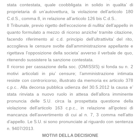
stata contestata, quale coobbligata in solido in qualita’ di
proprietaria di un’autovettura, la violazione dell’articolo 180
C.d.S., comma 8, in relazione all’articolo 126 bis C.d.S..
Il Tribunale, previo rigetto dell’eccezione di nullita’ dell’appello in
quanto formulato a mezzo di ricorso anziche’ tramite citazione,
facendo riferimento al c.d. principio dell’ultrattivita’ del rito,
accoglieva le censure svolte dall’amministrazione appellante e
rigettava l’opposizione della societa’ avverso il verbale de quo,
ritenendo sussistere la sanzione contestata.
Il ricorso per cassazione della soc. (OMISSIS) si fonda su n. 2
motivi articolati in piu’ censure; l’amministrazione intimata
resiste con controricorso, illustrato da memoria ex articolo 378
c.p.c.. Alla decorsa pubblica udienza del 30.5.2012 la causa e’
stata rinviata a nuovo ruolo in attesa dell’allora imminente
pronuncia delle S.U. circa la prospettata questione della
violazione dell’articolo 163 c.p.c., in relazione all’ipotesi di
mancanza dell’avvertimento di cui al n. 7, 3 comma nell’atto
d’appello. Le S.U. si sono pronunciate al riguardo con sentenza
n. 9407/2013.
MOTIVI DELLA DECISIONE