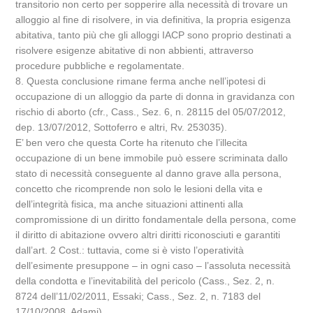
transitorio non certo per sopperire alla necessità di trovare un
alloggio al fine di risolvere, in via definitiva, la propria esigenza
abitativa, tanto più che gli alloggi IACP sono proprio destinati a
risolvere esigenze abitative di non abbienti, attraverso
procedure pubbliche e regolamentate.
8. Questa conclusione rimane ferma anche nell’ipotesi di
occupazione di un alloggio da parte di donna in gravidanza con
rischio di aborto (cfr., Cass., Sez. 6, n. 28115 del 05/07/2012,
dep. 13/07/2012, Sottoferro e altri, Rv. 253035).
E’ ben vero che questa Corte ha ritenuto che l’illecita
occupazione di un bene immobile può essere scriminata dallo
stato di necessità conseguente al danno grave alla persona,
concetto che ricomprende non solo le lesioni della vita e
dell’integrità fisica, ma anche situazioni attinenti alla
compromissione di un diritto fondamentale della persona, come
il diritto di abitazione ovvero altri diritti riconosciuti e garantiti
dall’art. 2 Cost.: tuttavia, come si è visto l’operatività
dell’esimente presuppone – in ogni caso – l’assoluta necessità
della condotta e l’inevitabilità del pericolo (Cass., Sez. 2, n.
8724 dell’11/02/2011, Essaki; Cass., Sez. 2, n. 7183 del
17/10/2008, Adami).