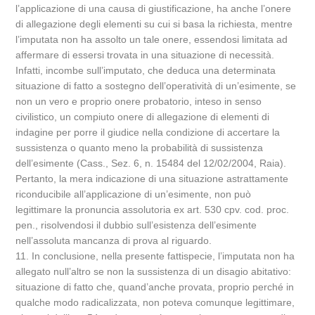
l’applicazione di una causa di giustificazione, ha anche l’onere
di allegazione degli elementi su cui si basa la richiesta, mentre
l’imputata non ha assolto un tale onere, essendosi limitata ad
affermare di essersi trovata in una situazione di necessità.
Infatti, incombe sull’imputato, che deduca una determinata
situazione di fatto a sostegno dell’operatività di un’esimente, se
non un vero e proprio onere probatorio, inteso in senso
civilistico, un compiuto onere di allegazione di elementi di
indagine per porre il giudice nella condizione di accertare la
sussistenza o quanto meno la probabilità di sussistenza
dell’esimente (Cass., Sez. 6, n. 15484 del 12/02/2004, Raia).
Pertanto, la mera indicazione di una situazione astrattamente
riconducibile all’applicazione di un’esimente, non può
legittimare la pronuncia assolutoria ex art. 530 cpv. cod. proc.
pen., risolvendosi il dubbio sull’esistenza dell’esimente
nell’assoluta mancanza di prova al riguardo.
11. In conclusione, nella presente fattispecie, l’imputata non ha
allegato null’altro se non la sussistenza di un disagio abitativo:
situazione di fatto che, quand’anche provata, proprio perché in
qualche modo radicalizzata, non poteva comunque legittimare,