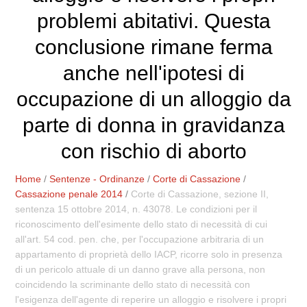
problemi abitativi. Questa
conclusione rimane ferma
anche nell'ipotesi di
occupazione di un alloggio da
parte di donna in gravidanza
con rischio di aborto
Home
/
Sentenze - Ordinanze
/
Corte di Cassazione
/
Cassazione penale 2014
/
Corte di Cassazione, sezione II,
sentenza 15 ottobre 2014, n. 43078. Le condizioni per il
riconoscimento dell'esimente dello stato di necessità di cui
all'art. 54 cod. pen. che, per l'occupazione arbitraria di un
appartamento di proprietà dello IACP, ricorre solo in presenza
di un pericolo attuale di un danno grave alla persona, non
coincidendo la scriminante dello stato di necessità con
l'esigenza dell'agente di reperire un alloggio e risolvere i propri