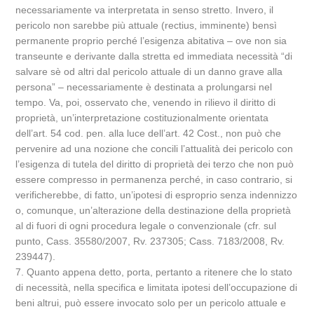
necessariamente va interpretata in senso stretto. Invero, il
pericolo non sarebbe più attuale (rectius, imminente) bensì
permanente proprio perché l’esigenza abitativa – ove non sia
transeunte e derivante dalla stretta ed immediata necessità “di
salvare sè od altri dal pericolo attuale di un danno grave alla
persona” – necessariamente è destinata a prolungarsi nel
tempo. Va, poi, osservato che, venendo in rilievo il diritto di
proprietà, un’interpretazione costituzionalmente orientata
dell’art. 54 cod. pen. alla luce dell’art. 42 Cost., non può che
pervenire ad una nozione che concili l’attualità dei pericolo con
l’esigenza di tutela del diritto di proprietà dei terzo che non può
essere compresso in permanenza perché, in caso contrario, si
verificherebbe, di fatto, un’ipotesi di esproprio senza indennizzo
o, comunque, un’alterazione della destinazione della proprietà
al di fuori di ogni procedura legale o convenzionale (cfr. sul
punto, Cass. 35580/2007, Rv. 237305; Cass. 7183/2008, Rv.
239447).
7. Quanto appena detto, porta, pertanto a ritenere che lo stato
di necessità, nella specifica e limitata ipotesi dell’occupazione di
beni altrui, può essere invocato solo per un pericolo attuale e