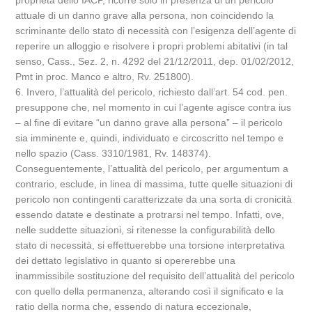
attuale di un danno grave alla persona, non coincidendo la
scriminante dello stato di necessità con l’esigenza dell’agente di
reperire un alloggio e risolvere i propri problemi abitativi (in tal
senso, Cass., Sez. 2, n. 4292 del 21/12/2011, dep. 01/02/2012,
Pmt in proc. Manco e altro, Rv. 251800).
6. Invero, l’attualità del pericolo, richiesto dall’art. 54 cod. pen.
presuppone che, nel momento in cui l’agente agisce contra ius
– al fine di evitare “un danno grave alla persona” – il pericolo
sia imminente e, quindi, individuato e circoscritto nel tempo e
nello spazio (Cass. 3310/1981, Rv. 148374).
Conseguentemente, l’attualità del pericolo, per argumentum a
contrario, esclude, in linea di massima, tutte quelle situazioni di
pericolo non contingenti caratterizzate da una sorta di cronicità
essendo datate e destinate a protrarsi nel tempo. Infatti, ove,
nelle suddette situazioni, si ritenesse la configurabilità dello
stato di necessità, si effettuerebbe una torsione interpretativa
dei dettato legislativo in quanto si opererebbe una
inammissibile sostituzione del requisito dell’attualità del pericolo
con quello della permanenza, alterando così il significato e la
ratio della norma che, essendo di natura eccezionale,