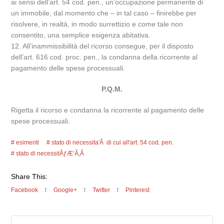
ai sensi dell’art. 54 cod. pen., un’occupazione permanente di
un immobile, dal momento che – in tal caso – finirebbe per
risolvere, in realtà, in modo surrettizio e come tale non
consentito, una semplice esigenza abitativa.
12. All’inammissibilità del ricorso consegue, per il disposto
dell’art. 616 cod. proc. pen., la condanna della ricorrente al
pagamento delle spese processuali.
P.Q.M.
Rigetta il ricorso e condanna la ricorrente al pagamento delle
spese processuali.
esimenti
stato di necessita'Â di cui all'art. 54 cod. pen.
stato di necessitÃƒÆ’Ã‚Â
Share This:
Facebook
Google+
Twitter
Pinterest