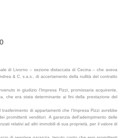
0
nale di Livorno – sezione distaccata di Cecina – che aveva
ndrea & C. s.a.s., di accertamento della nullità del contratto
nvenuto in giudizio l’Impresa Pizzi, promissaria acquirente,
 che era stata determinante ai fini della prestazione del
 il trasferimento di appartamenti che l’Impresa Pizzi avrebbe
dei promittenti venditori. A garanzia dell’adempimento delle
ti relativi ad altri immobili di sua proprietà, per il valore di
scio di regolare garanzia, tenuto conto che essi promittenti