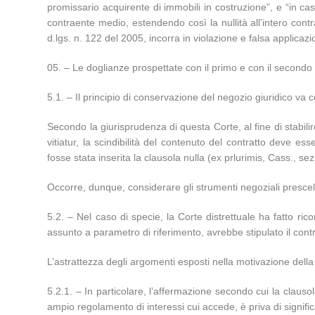
promissario acquirente di immobili in costruzione”, e “in caso
contraente medio, estendendo così la nullità all’intero contra
d.lgs. n. 122 del 2005, incorra in violazione e falsa applicazi
– Le doglianze prospettate con il primo e con il secondo
5.1. – Il principio di conservazione del negozio giuridico va
Secondo la giurisprudenza di questa Corte, al fine di stabilire 
vitiatur, la scindibilità del contenuto del contratto deve ess
fosse stata inserita la clausola nulla (ex prlurimis, Cass., 
Occorre, dunque, considerare gli strumenti negoziali prescelti
5.2. – Nel caso di specie, la Corte distrettuale ha fatto rico
assunto a parametro di riferimento, avrebbe stipulato il cont
L’astrattezza degli argomenti esposti nella motivazione della 
5.2.1. – In particolare, l’affermazione secondo cui la clauso
ampio regolamento di interessi cui accede, è priva di signific