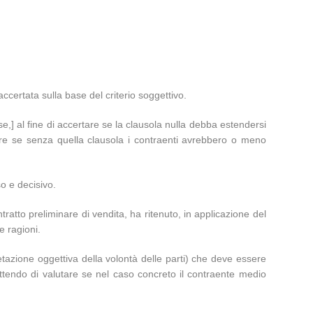
ccertata sulla base del criterio soggettivo.
“[se,] al fine di accertare se la clausola nulla debba estendersi
bilire se senza quella clausola i contraenti avrebbero o meno
o e decisivo.
ratto preliminare di vendita, ha ritenuto, in applicazione del
e ragioni.
rpretazione oggettiva della volontà delle parti) che deve essere
ettendo di valutare se nel caso concreto il contraente medio