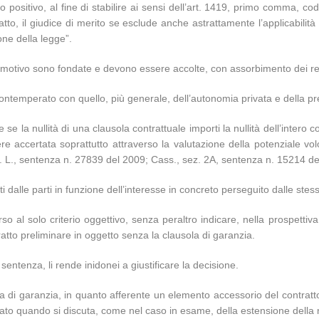
 positivo, al fine di stabilire ai sensi dell’art. 1419, primo comma, co
tto, il giudice di merito se esclude anche astrattamente l’applicabilità 
one della legge”.
 motivo sono fondate e devono essere accolte, con assorbimento dei rest
 contemperato con quello, più generale, dell’autonomia privata e della p
se la nullità di una clausola contrattuale importi la nullità dell’intero con
ere accertata soprattutto attraverso la valutazione della potenziale vol
sez. L., sentenza n. 27839 del 2009; Cass., sez. 2A, sentenza n. 15214 de
 dalle parti in funzione dell’interesse in concreto perseguito dalle stes
rso al solo criterio oggettivo, senza peraltro indicare, nella prospettiva
ratto preliminare in oggetto senza la clausola di garanzia.
sentenza, li rende inidonei a giustificare la decisione.
la di garanzia, in quanto afferente un elemento accessorio del contratto,
ato quando si discuta, come nel caso in esame, della estensione della nul