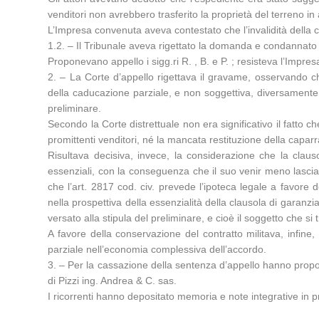
venditori non avrebbero trasferito la proprietà del terreno i
L’Impresa convenuta aveva contestato che l’invalidità della cl
1.2. – Il Tribunale aveva rigettato la domanda e condannato gli
Proponevano appello i sigg.ri R. , B. e P. ; resisteva l’Impresa
2. – La Corte d’appello rigettava il gravame, osservando che 
della caducazione parziale, e non soggettiva, diversamente 
preliminare.
Secondo la Corte distrettuale non era significativo il fatto 
promittenti venditori, né la mancata restituzione della caparr
Risultava decisiva, invece, la considerazione che la claus
essenziali, con la conseguenza che il suo venir meno lascia p
che l’art. 2817 cod. civ. prevede l’ipoteca legale a favore d
nella prospettiva della essenzialità della clausola di garanzia
versato alla stipula del preliminare, e cioè il soggetto che si
A favore della conservazione del contratto militava, infine, 
parziale nell’economia complessiva dell’accordo.
3. – Per la cassazione della sentenza d’appello hanno proposto
di Pizzi ing. Andrea & C. sas.
I ricorrenti hanno depositato memoria e note integrative in p