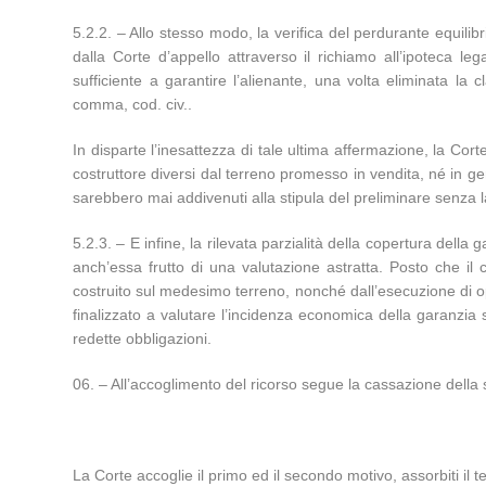
5.2.2. – Allo stesso modo, la verifica del perdurante equilibr
dalla Corte d’appello attraverso il richiamo all’ipoteca 
sufficiente a garantire l’alienante, una volta eliminata la
comma, cod. civ..
In disparte l’inesattezza di tale ultima affermazione, la Cor
costruttore diversi dal terreno promesso in vendita, né in ge
sarebbero mai addivenuti alla stipula del preliminare senza l
5.2.3. – E infine, la rilevata parzialità della copertura della
anch’essa frutto di una valutazione astratta. Posto che il 
costruito sul medesimo terreno, nonché dall’esecuzione di oper
finalizzato a valutare l’incidenza economica della garanzia
redette obbligazioni.
– All’accoglimento del ricorso segue la cassazione della s
La Corte accoglie il primo ed il secondo motivo, assorbiti il t