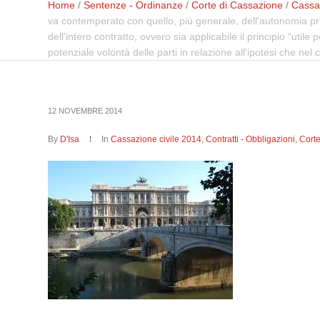
Home
/
Sentenze - Ordinanze
/
Corte di Cassazione
/
Cassaz
va contemperato con quello, più generale, dell'autonomia privat
dell'intero contratto, ovvero sia applicabile il principio “utile
potenziale volontà delle parti in relazione all'ipotesi che nel 
12 NOVEMBRE 2014
By
D'Isa
In
Cassazione civile 2014
,
Contratti - Obbligazioni
,
Cort