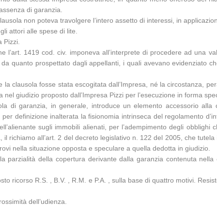
n assenza di garanzia.
ausola non poteva travolgere l’intero assetto di interessi, in applicazio
 attori alle spese di lite.
 Pizzi.
l’art. 1419 cod. civ. imponeva all’interprete di procedere ad una valut
da quanto prospettato dagli appellanti, i quali avevano evidenziato c
che la clausola fosse stata escogitata dall’Impresa, né la circostanza, 
a nel giudizio proposto dall’Impresa Pizzi per l’esecuzione in forma spec
ola di garanzia, in generale, introduce un elemento accessorio alla 
er definizione inalterata la fisionomia intrinseca del regolamento d’in
ell’alienante sugli immobili alienati, per l’adempimento degli obblighi c
, il richiamo all’art. 2 del decreto legislativo n. 122 del 2005, che tutela
 trovi nella situazione opposta e speculare a quella dedotta in giudizio.
la parzialità della copertura derivante dalla garanzia contenuta nella 
 ricorso R.S. , B.V. , R.M. e P.A. , sulla base di quattro motivi. Resis
rossimità dell’udienza.