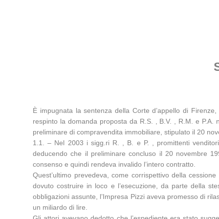
È impugnata la sentenza della Corte d’appello di Firenze,
respinto la domanda proposta da R.S. , B.V. , R.M. e P.A. nei
preliminare di compravendita immobiliare, stipulato il 20 n
1.1. – Nel 2003 i sigg.ri R. , B. e P. , promittenti vendit
deducendo che il preliminare concluso il 20 novembre 199
consenso e quindi rendeva invalido l’intero contratto.
Quest’ultimo prevedeva, come corrispettivo della cessione de
dovuto costruire in loco e l’esecuzione, da parte della ste
obbligazioni assunte, l’Impresa Pizzi aveva promesso di rilasci
un miliardo di lire.
Gli attori avevano dedotto che l’espediente era stato sugge