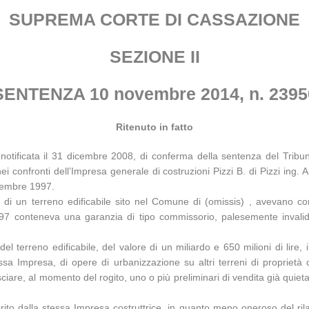
SUPREMA CORTE DI CASSAZIONE
SEZIONE II
SENTENZA 10 novembre 2014, n. 2395
Ritenuto in fatto
 notificata il 31 dicembre 2008, di conferma della sentenza del Tribu
 confronti dell’Impresa generale di costruzioni Pizzi B. di Pizzi ing. A
ovembre 1997.
ori di un terreno edificabile sito nel Comune di (omissis) , avevano co
7 conteneva una garanzia di tipo commissorio, palesemente invalida,
l terreno edificabile, del valore di un miliardo e 650 milioni di lire,
ssa Impresa, di opere di urbanizzazione su altri terreni di proprietà 
are, al momento del rogito, uno o più preliminari di vendita già quietanza
rito dalla stessa Impresa costruttrice, in quanto meno oneroso del rila