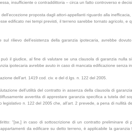
ssa, insufficiente o contraddittoria – circa un fatto controverso e decis
ll’eccezione proposta dagli attori-appellanti riguardo alla inefficacia, n
sse edificato nei tempi previsti, il terreno sarebbe tornato agricolo, e q
sul rilievo dell’esistenza della garanzia ipotecaria, avrebbe dovuto 
può il giudice, al fine di valutare se una clausola di garanzia nulla si
zia ipotecaria avrebbe avuto in caso di mancata edificazione senza inc
azione dell’art. 1419 cod. civ. e del d.lgs. n. 122 del 2005.
alutazione dell’utilità del contratto in assenza della clausola di garan
diffusamente avvertita di apprestare garanzia specifica a tutela del s
o legislativo n. 122 del 2005 che, all’art. 2 prevede, a pena di nullità d
iritto: “[se,] in caso di sottoscrizione di un contratto preliminare d
ppartamenti da edificare su detto terreno, è applicabile la garanzia f