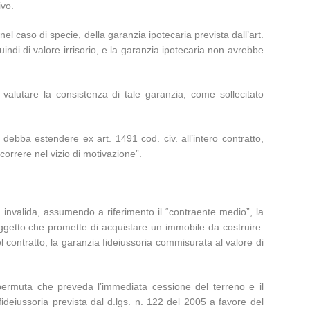
ivo.
el caso di specie, della garanzia ipotecaria prevista dall’art.
uindi di valore irrisorio, e la garanzia ipotecaria non avrebbe
valutare la consistenza di tale garanzia, come sollecitato
 debba estendere ex art. 1491 cod. civ. all’intero contratto,
orrere nel vizio di motivazione”.
zia invalida, assumendo a riferimento il “contraente medio”, la
oggetto che promette di acquistare un immobile da costruire.
el contratto, la garanzia fideiussoria commisurata al valore di
i permuta che preveda l’immediata cessione del terreno e il
ideiussoria prevista dal d.lgs. n. 122 del 2005 a favore del