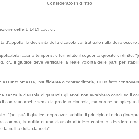
Considerato in diritto
zione dell’art. 1419 cod. civ..
d’appello, la decisività della clausola contrattuale nulla deve essere a
 applicabile ratione temporis, è formulato il seguente quesito di diritto: 
od. civ. il giudice deve verificare la reale volontà delle parti per sta
n assunto omessa, insufficiente o contraddittoria, su un fatto controvers
e senza la clausola di garanzia gli attori non avrebbero concluso il cont
to il contratto anche senza la predetta clausola, ma non ne ha spiegato l
o: “[se] può il giudice, dopo aver stabilito il principio di diritto (inte
o comma, la nullità di una clausola all’intero contratto, decidere om
la nullità della clausola”.