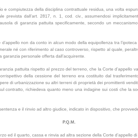
io e compiutezza della disciplina contrattuale residua, una volta espunt
legale prevista dall’art. 2817, n. 1, cod. civ., assumendosi implici
 clausola di garanzia pattuita specificamente, secondo un meccanismo 
te d’appello non da conto in alcun modo della equipollenza tra l’ipotec
nerale né con riferimento al caso controverso, rispetto al quale, peraltr
a garanzia personale offerta dall’acquirente.
 garanzia pattuita rispetto al prezzo del terreno, che la Corte d’appello 
corrispettivo della cessione del terreno era costituito dal trasferime
e di urbanizzazione su altri terreni di proprietà dei promittenti venditor
 sul contratto, richiedeva quanto meno una indagine sui costi che la so
entenza e il rinvio ad altro giudice, indicato in dispositivo, che provve
P.Q.M.
erzo ed il quarto, cassa e rinvia ad altra sezione della Corte d’appello di