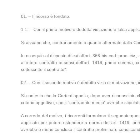
– Il ricorso è fondato.
1.1. – Con il primo motivo è dedotta violazione e falsa applica
Si assume che, contrariamente a quanto affermato dalla Corte 
In ossequio al disposto di cui all’art. 366-bis cod. proc. civ.,
all’intero contratto ai sensi dell’art. 1419, primo comma, c
sottoscritto il contratto”.
– Con il secondo motivo è dedotto vizio di motivazione, i
Si contesta che la Corte d’appello, dopo aver riconosciuto ch
criterio oggettivo, che il “contraente medio” avrebbe stipula
A corredo del motivo, i ricorrenti formulano il seguente quesit
applicato per potere estendere a norma dell’art. 1419, prim
avrebbe o meno concluso il contratto preliminare conoscendo 