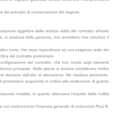
ne del principio di conservazione del negozio.
azione oggettiva della residua utilità del contratto all’esito
he, in assenza della garanzia, non avrebbero mai concluso il
peraltro ovvia, che essa rispondesse ad una esigenza reale dei
ifica del contratto preliminare.
configurazione del contratto, che non incide sugli elementi
teressi principale. Nella specie si doveva considerare inoltre
he derivano dall’atto di alienazione. Né risultava pertinente,
 il promissario acquirente in ordine alla restituzione di guanto
clausola invalida, in quanto attenuava l’impatto della nullità
te con controricorso l’Impresa generale di costruzioni Pizzi B.