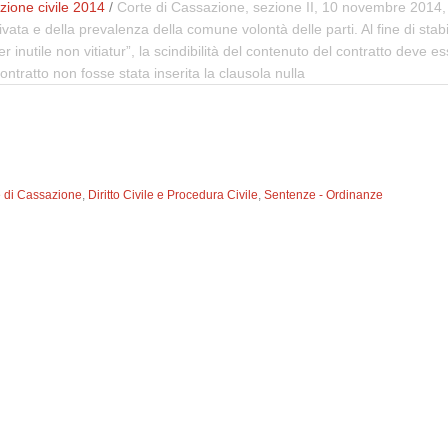
ione civile 2014
/
Corte di Cassazione, sezione II, 10 novembre 2014, n
a e della prevalenza della comune volontà delle parti. Al fine di stabilir
 per inutile non vitiatur”, la scindibilità del contenuto del contratto deve
contratto non fosse stata inserita la clausola nulla
e di Cassazione
,
Diritto Civile e Procedura Civile
,
Sentenze - Ordinanze