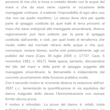
porzione di riva che si trova a contatto diretto con le acque del
mare e che da esso viene coperta in occasione delle
mareggiate ordinarie, è evidente l’impossibilità di ogni altro uso
che non sia quello marittimo. Lo stesso deve dirsi per quella
parte di spiaggia costituita da quei tratti di terra prossimi al
mare che siano sottoposti alle mareggiate straordinarie; diverso
ragionamento può farsi soltanto per la parte di spiaggia
costituita dall’arenile, e cioè, per quel tratto di terraferma che
risulta relitto dal normale ritirarsi delle acque e che può,
comunque, restare idoneo, anche solo potenzialmente, agli usi
pubblici del mare (Cass. 30 luglio 2009, n. 17737; Cass. 5
novembre 1981, n. 5817). Nella specie, pertanto, discutendosi
del lido del mare e della parte di spiaggia soggetta alle
mareggiate straordinarie, la demanialità è indipendente dal
concreto accertamento della funzione pubblica svolta.
Con il secondo motivo la ricorrente deduce la violazione dell’art.
2697 c.c., lamentando la quantificazione in via equitativa del
danno malgrado dello stesso l’Amministrazione non avesse
fornito alcuna prova.
Il motivo è infondato. La prova del danno è, infatti, insita
nell’esclusione dell’uso pubblico attuata con la recinzione. La