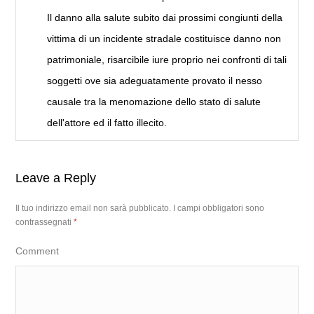
Il danno alla salute subito dai prossimi congiunti della
vittima di un incidente stradale costituisce danno non
patrimoniale, risarcibile iure proprio nei confronti di tali
soggetti ove sia adeguatamente provato il nesso
causale tra la menomazione dello stato di salute
dell'attore ed il fatto illecito.
Leave a Reply
Il tuo indirizzo email non sarà pubblicato.
I campi obbligatori sono
contrassegnati
*
Comment