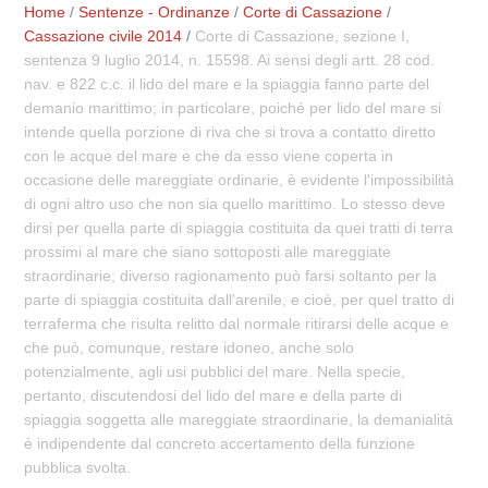
Home
/
Sentenze - Ordinanze
/
Corte di Cassazione
/
Cassazione civile 2014
/
Corte di Cassazione, sezione I,
sentenza 9 luglio 2014, n. 15598. Ai sensi degli artt. 28 cod.
nav. e 822 c.c. il lido del mare e la spiaggia fanno parte del
demanio marittimo; in particolare, poiché per lido del mare si
intende quella porzione di riva che si trova a contatto diretto
con le acque del mare e che da esso viene coperta in
occasione delle mareggiate ordinarie, è evidente l'impossibilità
di ogni altro uso che non sia quello marittimo. Lo stesso deve
dirsi per quella parte di spiaggia costituita da quei tratti di terra
prossimi al mare che siano sottoposti alle mareggiate
straordinarie; diverso ragionamento può farsi soltanto per la
parte di spiaggia costituita dall'arenile, e cioè, per quel tratto di
terraferma che risulta relitto dal normale ritirarsi delle acque e
che può, comunque, restare idoneo, anche solo
potenzialmente, agli usi pubblici del mare. Nella specie,
pertanto, discutendosi del lido del mare e della parte di
spiaggia soggetta alle mareggiate straordinarie, la demanialità
è indipendente dal concreto accertamento della funzione
pubblica svolta.