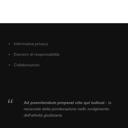
Informativa privacy
Esonero di responsabilità
Collaborazioni
Ad poenitendum properat cito qui iudicat
- la
necessità della ponderazione nello svolgimento
dell'attività giudiziaria