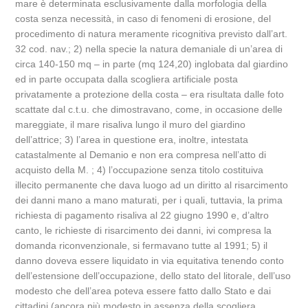
mare è determinata esclusivamente dalla morfologia della
costa senza necessità, in caso di fenomeni di erosione, del
procedimento di natura meramente ricognitiva previsto dall’art.
32 cod. nav.; 2) nella specie la natura demaniale di un’area di
circa 140-150 mq – in parte (mq 124,20) inglobata dal giardino
ed in parte occupata dalla scogliera artificiale posta
privatamente a protezione della costa – era risultata dalle foto
scattate dal c.t.u. che dimostravano, come, in occasione delle
mareggiate, il mare risaliva lungo il muro del giardino
dell’attrice; 3) l’area in questione era, inoltre, intestata
catastalmente al Demanio e non era compresa nell’atto di
acquisto della M. ; 4) l’occupazione senza titolo costituiva
illecito permanente che dava luogo ad un diritto al risarcimento
dei danni mano a mano maturati, per i quali, tuttavia, la prima
richiesta di pagamento risaliva al 22 giugno 1990 e, d’altro
canto, le richieste di risarcimento dei danni, ivi compresa la
domanda riconvenzionale, si fermavano tutte al 1991; 5) il
danno doveva essere liquidato in via equitativa tenendo conto
dell’estensione dell’occupazione, dello stato del litorale, dell’uso
modesto che dell’area poteva essere fatto dallo Stato e dai
cittadini (ancora più modesto in assenza della scogliera