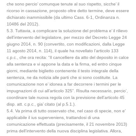
che sono percio’ comunque tenute al suo rispetto, sicche’ il
ricorso in cassazione, proposto oltre detto termine, deve essere
dichiarato inammissibile (da ultimo Cass. 6-1, Ordinanza n.
10486 del 2012).
5.3. Tuttavia, a complicare la soluzione del problema e’ il rilievo
dell’intervento del legislatore, per mezzo del Decreto Legge 24
giugno 2014, n. 90 (convertito, con modificazioni, dalla Legge
11 agosto 2014, n. 114), il quale ha novellato l’articolo 133
c.p.c., che ora recita: “Il cancelliere da atto del deposito in calce
alla sentenza e vi appone la data e la firma, ed entro cinque
giorni, mediante biglietto contenente il testo integrale della
sentenza, ne da notizia alle parti che si sono costituite. La
comunicazione non e’ idonea a far decorrere i termini per le
impugnazioni di cui all’articolo 325”. Risulta necessario, percio’,
coordinare tale nuova regola con la previsione dell’articolo 45
disp. att. c.p.c., gia’ citato (al p.5.1.).
5.4. Va prima di tutto osservato che, nel caso di specie, non e’
applicabile il ius superveniens, trattandosi di una
comunicazione effettuata (precisamente, il 21 novembre 2013)
prima dell’intervento della nuova disciplina legislativa. Allora,