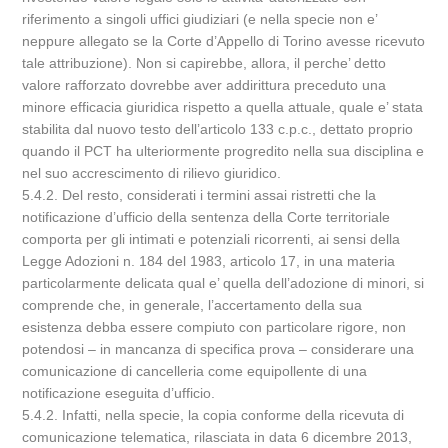
riferimento a singoli uffici giudiziari (e nella specie non e’
neppure allegato se la Corte d’Appello di Torino avesse ricevuto
tale attribuzione). Non si capirebbe, allora, il perche’ detto
valore rafforzato dovrebbe aver addirittura preceduto una
minore efficacia giuridica rispetto a quella attuale, quale e’ stata
stabilita dal nuovo testo dell’articolo 133 c.p.c., dettato proprio
quando il PCT ha ulteriormente progredito nella sua disciplina e
nel suo accrescimento di rilievo giuridico.
5.4.2. Del resto, considerati i termini assai ristretti che la
notificazione d’ufficio della sentenza della Corte territoriale
comporta per gli intimati e potenziali ricorrenti, ai sensi della
Legge Adozioni n. 184 del 1983, articolo 17, in una materia
particolarmente delicata qual e’ quella dell’adozione di minori, si
comprende che, in generale, l’accertamento della sua
esistenza debba essere compiuto con particolare rigore, non
potendosi – in mancanza di specifica prova – considerare una
comunicazione di cancelleria come equipollente di una
notificazione eseguita d’ufficio.
5.4.2. Infatti, nella specie, la copia conforme della ricevuta di
comunicazione telematica, rilasciata in data 6 dicembre 2013,