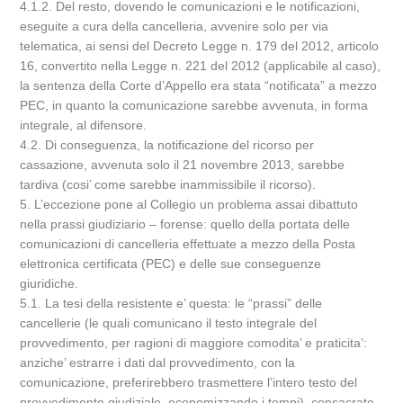
4.1.2. Del resto, dovendo le comunicazioni e le notificazioni,
eseguite a cura della cancelleria, avvenire solo per via
telematica, ai sensi del Decreto Legge n. 179 del 2012, articolo
16, convertito nella Legge n. 221 del 2012 (applicabile al caso),
la sentenza della Corte d’Appello era stata “notificata” a mezzo
PEC, in quanto la comunicazione sarebbe avvenuta, in forma
integrale, al difensore.
4.2. Di conseguenza, la notificazione del ricorso per
cassazione, avvenuta solo il 21 novembre 2013, sarebbe
tardiva (cosi’ come sarebbe inammissibile il ricorso).
5. L’eccezione pone al Collegio un problema assai dibattuto
nella prassi giudiziario – forense: quello della portata delle
comunicazioni di cancelleria effettuate a mezzo della Posta
elettronica certificata (PEC) e delle sue conseguenze
giuridiche.
5.1. La tesi della resistente e’ questa: le “prassi” delle
cancellerie (le quali comunicano il testo integrale del
provvedimento, per ragioni di maggiore comodita’ e praticita’:
anziche’ estrarre i dati dal provvedimento, con la
comunicazione, preferirebbero trasmettere l’intero testo del
provvedimento giudiziale, economizzando i tempi), consacrate