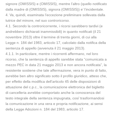
signore (OMISSIS) e (OMISSIS), mentre l’altro (quello notificato
dalla madre di (OMISSIS), signora (OMISSIS)) e’ l’incidentale.
4. Va, quindi, esaminata l’eccezione preliminare sollevata dalla
tutrice del minore, nel suo controricorso.
4.1. Secondo la controricorrente, i ricorsi sarebbero tardivi (e
andrebbero dichiarati inammissibili) in quanto notificati (il 21
novembre 2013) oltre il termine di trenta giorni, di cui alla
Legge n. 184 del 1983, articolo 17, calcolato dalla notifica della
sentenza di appello (avvenuta il 21 maggio 2013).
4.1.1. In particolare, mentre i ricorrenti affermano, nel loro
ricorso, che la sentenza di appello sarebbe stata “comunicata a
mezzo PEC in data 21 maggio 2013 e non ancora notificata”, la
resistente sostiene che tale affermazione, vera in punto di fatto,
avrebbe ben altro significato sotto il profilo giuridico, atteso che,
per effetto della modifica dell’articolo 45 delle disposizioni di
attuazione del c.p.c., la comunicazione elettronica del biglietto
di cancelleria avrebbe comportato anche la conoscenza del
testo integrale della sentenza impugnata, cosi’ trasformandosi
la comunicazione in una vera e propria notificazione, ai sensi
della Legge Adozioni n. 184 del 1983, articolo 17.