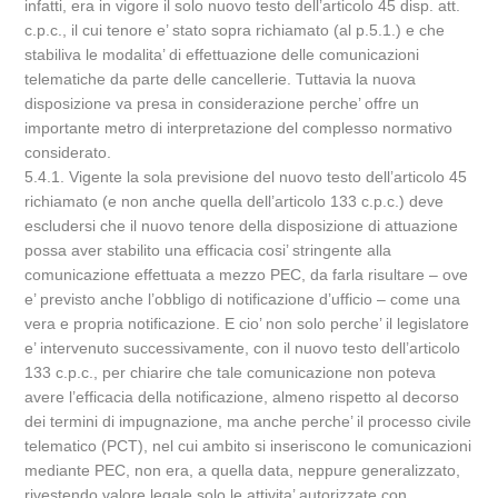
infatti, era in vigore il solo nuovo testo dell’articolo 45 disp. att.
c.p.c., il cui tenore e’ stato sopra richiamato (al p.5.1.) e che
stabiliva le modalita’ di effettuazione delle comunicazioni
telematiche da parte delle cancellerie. Tuttavia la nuova
disposizione va presa in considerazione perche’ offre un
importante metro di interpretazione del complesso normativo
considerato.
5.4.1. Vigente la sola previsione del nuovo testo dell’articolo 45
richiamato (e non anche quella dell’articolo 133 c.p.c.) deve
escludersi che il nuovo tenore della disposizione di attuazione
possa aver stabilito una efficacia cosi’ stringente alla
comunicazione effettuata a mezzo PEC, da farla risultare – ove
e’ previsto anche l’obbligo di notificazione d’ufficio – come una
vera e propria notificazione. E cio’ non solo perche’ il legislatore
e’ intervenuto successivamente, con il nuovo testo dell’articolo
133 c.p.c., per chiarire che tale comunicazione non poteva
avere l’efficacia della notificazione, almeno rispetto al decorso
dei termini di impugnazione, ma anche perche’ il processo civile
telematico (PCT), nel cui ambito si inseriscono le comunicazioni
mediante PEC, non era, a quella data, neppure generalizzato,
rivestendo valore legale solo le attivita’ autorizzate con