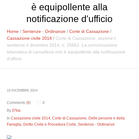
è equipollente alla
notificazione d'ufficio
Home
/
Sentenze - Ordinanze
/
Corte di Cassazione
/
Cassazione civile 2014
/
Corte di Cassazione, sezione I,
sentenza 4 dicembre 2014, n. 25662. La comunicazione
telematica di cancelleria non è equipollente alla notificazione
d'ufficio
19 DICEMBRE 2014
Comments (
0
)
0
By
D'Isa
In
Cassazione civile 2014
,
Corte di Cassazione
,
Delle persone e della
Famiglia
,
Diritto Civile e Procedura Civile
,
Sentenze - Ordinanze