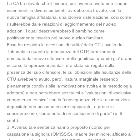
La CA ha rilevato che il minore, pur avendo avuto ben cinque
inserimenti in diversi ambienti, avrebbe ora trovato, con la
nuova famiglia affidataria, una idonea sistemazione, cosi come
risulterebbe dalle relazioni di aggiornamento del nucleo
adozioni, i quali descriverebbero il bambino come
positivamente inserito nel nuovo nucleo familiare.
Essa ha respinto le eccezioni di nullita’ della CTU svolta dal
Tribunale in quanto la mancanza del CTP, tardivamente
nominato dal nuovo difensore della genitrice, quando gia’ erano
in corso le operazioni peritali, era stata surrogata dalla
presenza del suo difensore, le cui obiezioni alle risultanze della
CTU avrebbero avuto, pero’, natura marginale (essendo
pienamente condivisibile la motivazione svolta e la metodologia
adottata) e non potrebbero sostituirsi a “valutazioni di esclusiva
competenza tecnica” con la “conseguenza che le osservazioni
depositate non possono essere equiparate, e prese in
considerazione, come note di un consulente di parte” (p. 6
sent.).
3. Avverso tale sentenza hanno proposto ricorso per
cassazione la signora (OMISSIS), madre del minore, affidato a