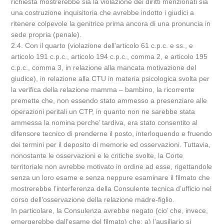
richiesta mostrerebbe sia la violazione dei diritti menzionati sia
una costruzione inquisitoria che avrebbe indotto i giudici a
ritenere colpevole la genitrice prima ancora di una pronuncia in
sede propria (penale).
2.4. Con il quarto (violazione dell’articolo 61 c.p.c. e ss., e
articolo 191 c.p.c., articolo 194 c.p.c., comma 2, e articolo 195
c.p.c., comma 3, in relazione alla mancata motivazione del
giudice), in relazione alla CTU in materia psicologica svolta per
la verifica della relazione mamma – bambino, la ricorrente
premette che, non essendo stato ammesso a presenziare alle
operazioni peritali un CTP, in quanto non ne sarebbe stata
ammessa la nomina perche’ tardiva, era stato consentito al
difensore tecnico di prenderne il posto, interloquendo e fruendo
dei termini per il deposito di memorie ed osservazioni. Tuttavia,
nonostante le osservazioni e le critiche svolte, la Corte
territoriale non avrebbe motivato in ordine ad esse, rigettandole
senza un loro esame e senza neppure esaminare il filmato che
mostrerebbe l’interferenza della Consulente tecnica d’ufficio nel
corso dell’osservazione della relazione madre-figlio.
In particolare, la Consulenza avrebbe negato (cio’ che, invece,
emergerebbe dall’esame del filmato) che: a) l’ausiliario si