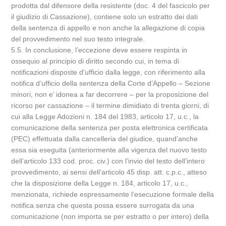
prodotta dal difensore della resistente (doc. 4 del fascicolo per
il giudizio di Cassazione), contiene solo un estratto dei dati
della sentenza di appello e non anche la allegazione di copia
del provvedimento nel suo testo integrale.
5.5. In conclusione, l’eccezione deve essere respinta in
ossequio al principio di diritto secondo cui, in tema di
notificazioni disposte d’ufficio dalla legge, con riferimento alla
notifica d’ufficio della sentenza della Corte d’Appello – Sezione
minori, non e’ idonea a far decorrere – per la proposizione del
ricorso per cassazione – il termine dimidiato di trenta giorni, di
cui alla Legge Adozioni n. 184 del 1983, articolo 17, u.c., la
comunicazione della sentenza per posta elettronica certificata
(PEC) effettuata dalla cancelleria del giudice, quand’anche
essa sia eseguita (anteriormente alla vigenza del nuovo testo
dell’articolo 133 cod. proc. civ.) con l’invio del testo dell’intero
provvedimento, ai sensi dell’articolo 45 disp. att. c.p.c., atteso
che la disposizione della Legge n. 184, articolo 17, u.c.,
menzionata, richiede espressamente l’esecuzione formale della
notifica senza che questa possa essere surrogata da una
comunicazione (non importa se per estratto o per intero) della