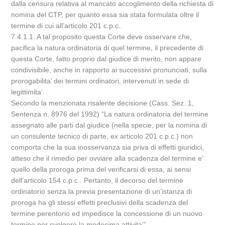
dalla censura relativa al mancato accoglimento della richiesta di
nomina del CTP, per quanto essa sia stata formulata oltre il
termine di cui all’articolo 201 c.p.c..
7.4.1.1. A tal proposito questa Corte deve osservare che,
pacifica la natura ordinatoria di quel termine, il precedente di
questa Corte, fatto proprio dal giudice di merito, non appare
condivisibile, anche in rapporto ai successivi pronunciati, sulla
prorogabilita’ dei termini ordinatori, intervenuti in sede di
legittimita’.
Secondo la menzionata risalente decisione (Cass. Sez. 1,
Sentenza n. 8976 del 1992) “La natura ordinatoria del termine
assegnato alle parti dal giudice (nella specie, per la nomina di
un consulente tecnico di parte, ex articolo 201 c.p.c.) non
comporta che la sua inosservanza sia priva di effetti giuridici,
atteso che il rimedio per ovviare alla scadenza del termine e’
quello della proroga prima del verificarsi di essa, ai sensi
dell’articolo 154 c.p.c.. Pertanto, il decorso del termine
ordinatorio senza la previa presentazione di un’istanza di
proroga ha gli stessi effetti preclusivi della scadenza del
termine perentorio ed impedisce la concessione di un nuovo
termine per svolgere la medesima attivita’”.