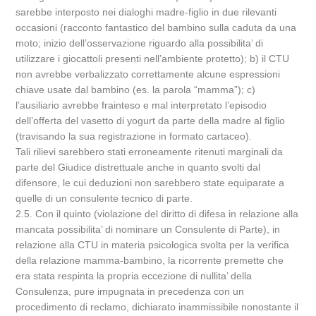
sarebbe interposto nei dialoghi madre-figlio in due rilevanti
occasioni (racconto fantastico del bambino sulla caduta da una
moto; inizio dell’osservazione riguardo alla possibilita’ di
utilizzare i giocattoli presenti nell’ambiente protetto); b) il CTU
non avrebbe verbalizzato correttamente alcune espressioni
chiave usate dal bambino (es. la parola “mamma”); c)
l’ausiliario avrebbe frainteso e mal interpretato l’episodio
dell’offerta del vasetto di yogurt da parte della madre al figlio
(travisando la sua registrazione in formato cartaceo).
Tali rilievi sarebbero stati erroneamente ritenuti marginali da
parte del Giudice distrettuale anche in quanto svolti dal
difensore, le cui deduzioni non sarebbero state equiparate a
quelle di un consulente tecnico di parte.
2.5. Con il quinto (violazione del diritto di difesa in relazione alla
mancata possibilita’ di nominare un Consulente di Parte), in
relazione alla CTU in materia psicologica svolta per la verifica
della relazione mamma-bambino, la ricorrente premette che
era stata respinta la propria eccezione di nullita’ della
Consulenza, pure impugnata in precedenza con un
procedimento di reclamo, dichiarato inammissibile nonostante il