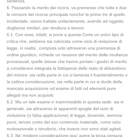
sentenza.
6. Passando la merito dei ricorsi, va premesso che tutte e due
le censure del ricorso principale nonche’ le prime tre di quello
incidentale, vanno trattate unitariamente, avendo ad oggetto
doglianze similari, per struttura e tenore.
6.1. Con esse, infatti, si pone a questa Corte un unico tipo di
critica che, sebbene sia rubricata come vizio di violazione di
legge, in realta’, compiuta solo attraverso una premessa di
ordine giuridico, richiede un riesame del merito delle risultanze
processuali, quelle stesse che hanno portato i giudici di merito
a considerare integrata la fattispecie dello stato di abbandono
del minore: sia nella parte in cui si lamenta il fraintendimento o
la cattiva considerazione; sia nella parte in cui si duole della
mancata acquisizione od esame di fatti od elementi pure
allegati ma non acquisiti.
6.2. Ma un tale esame e’ inammissibile in questa sede: sia in
generale, sia attraverso le apparenti spoglie del vizio di
violazione (o falsa applicazione) di legge, dovendo, semmai
porsi, tenuto conto del suo contenuto materiale, come vizio
motivazionale o istruttorio, che invece non sono stati agitati.
6.3. Ne’ migliore considerazione puo’ avere la terza censura