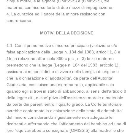
cinque motivi, e le signore (OMISSIS) e (OMISSIS), zie
materne, con ricorso forte di due mezzi di impugnazione.
4. La curatrice ed il tutore della minore resistono con
controricorso.
MOTIVI DELLA DECISIONE
1.1. Con il primo motivo di ricorso principale (violazione e/o
falsa applicazione della Legge n. 184 del 1983, articoli 1, 8 e
15, in relazione all’articolo 360 c.p.c., n. 3) le zie materne
premettono che la legge (Legge n. 184 del 1983, articolo 1),
assicura ai minori il diritto di vivere nella famiglia di origine e
che la dichiarazione di adottabilita’, da parte dell’Autorita’
Giudiziaria, costituisce una extrema ratio, applicabile solo
quando egli si trovi in stato di abbandono, ai sensi dell’articolo 8
della legge cit., e cioe’ privo dell’assistenza morale e materiale
da parte dei parenti entro il quarto grado. La Corte territoriale
avrebbe confermato la dichiarazione dello stato di adottabilita’
del minore considerando ingiustamente non adeguate le
ricorrenti e affermando che l’affidamento del bambino ad una di
loro “equivarrebbe a consegnare (OMISSIS) alla madre” e che