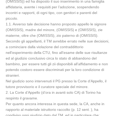
(OMISSIS)) ed ha disposto il suo inserimento in una famiglia
affidataria, avente i requisiti per l’adozione, sospendendo
incontri e rapporti, di ogni tipo, con genitori e parenti del
piccolo.
1.1. Avverso tale decisione hanno proposto appello le signore
(OMISSIS), madre del minore, (OMISSIS) e (OMISSIS), zie
materne, oltre che (OMISSIS), zio paterno di (OMISSIS).
Secondo gli appellanti, il TM avrebbe errato nelle sue decisioni,
a cominciare dalla violazione del contraddittorio
nell’esperimento della CTU, fino all’esame delle sue risultanze
ed al giudizio conclusivo circa lo stato di abbandono del
bambino, per essere tutti gli zii disponibili all’affidamento e non
potendo costoro essere discriminati per la loro condizione di
stranieri.
Nel giudizio sono intervenuti il PG presso la Corte d’Appello, il
tutore provvisorio e il curatore speciale del minore.
2. La Corte d’Appello (d’ora in avanti solo CA) di Torino ha
respinto il gravame.
Per quanto ancora interessa in questa sede, la CA, anche in
rapporto al materiale istruttorio raccolto (p. 12 sent. ), ha
condiviso ogni giudizio dato dal TM, ed in particolare che: