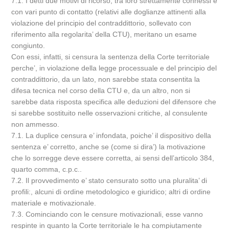
7.1. I detti due motivi di ricorso, tra loro strettamente connessi e
con vari punto di contatto (relativi alle doglianze attinenti alla
violazione del principio del contraddittorio, sollevato con
riferimento alla regolarita’ della CTU), meritano un esame
congiunto.
Con essi, infatti, si censura la sentenza della Corte territoriale
perche’, in violazione della legge processuale e del principio del
contraddittorio, da un lato, non sarebbe stata consentita la
difesa tecnica nel corso della CTU e, da un altro, non si
sarebbe data risposta specifica alle deduzioni del difensore che
si sarebbe sostituito nelle osservazioni critiche, al consulente
non ammesso.
7.1. La duplice censura e’ infondata, poiche’ il dispositivo della
sentenza e’ corretto, anche se (come si dira’) la motivazione
che lo sorregge deve essere corretta, ai sensi dell’articolo 384,
quarto comma, c.p.c..
7.2. Il provvedimento e’ stato censurato sotto una pluralita’ di
profili:, alcuni di ordine metodologico e giuridico; altri di ordine
materiale e motivazionale.
7.3. Cominciando con le censure motivazionali, esse vanno
respinte in quanto la Corte territoriale le ha compiutamente