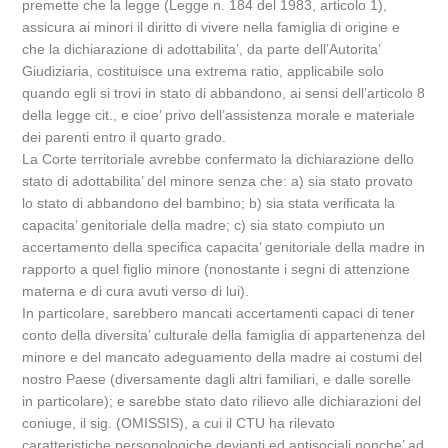
premette che la legge (Legge n. 184 del 1983, articolo 1),
assicura ai minori il diritto di vivere nella famiglia di origine e
che la dichiarazione di adottabilita’, da parte dell’Autorita’
Giudiziaria, costituisce una extrema ratio, applicabile solo
quando egli si trovi in stato di abbandono, ai sensi dell’articolo 8
della legge cit., e cioe’ privo dell’assistenza morale e materiale
dei parenti entro il quarto grado.
La Corte territoriale avrebbe confermato la dichiarazione dello
stato di adottabilita’ del minore senza che: a) sia stato provato
lo stato di abbandono del bambino; b) sia stata verificata la
capacita’ genitoriale della madre; c) sia stato compiuto un
accertamento della specifica capacita’ genitoriale della madre in
rapporto a quel figlio minore (nonostante i segni di attenzione
materna e di cura avuti verso di lui).
In particolare, sarebbero mancati accertamenti capaci di tener
conto della diversita’ culturale della famiglia di appartenenza del
minore e del mancato adeguamento della madre ai costumi del
nostro Paese (diversamente dagli altri familiari, e dalle sorelle
in particolare); e sarebbe stato dato rilievo alle dichiarazioni del
coniuge, il sig. (OMISSIS), a cui il CTU ha rilevato
caratteristiche personologiche devianti ed antisociali nonche’ ad