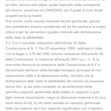
un fatto, ancora sub iudice, quale l’episodio della scomparsa
del minore, avvenuta nel (OMISSIS), per il quale si sono levati
sospetti verso la madre.
Ove anche costei avesse mostrato lacune genitoriali, queste
non potrebbero essere considerate tali da far superare la soglia
critica e per far pervenire il giudice minorile alla dichiarazione
dello stato di adottabilita’.
2.2. Con il secondo (violazione dell’articolo 18 della
Convenzione di N. Y. Del 20 novembre 1989, ratificata in Italia
con la legge n. 176 del 1991 nonche’ violazione dell’articolo 30
della Costituzione, in relazione all’articolo 360 c.p.c., n. 3) la
ricorrente denuncia la violazione della Convenzione di N.Y. e
del principio del favor della famiglia biologica (principio di non
separazione dalla e di educazione nella), nel fatto che la
dichiarazione dello stato di adottabilita’ del minore sia avvenuto
senza che: a) sia stato compiuto un accertamento della
specifica capacita’ genitoriale della madre in rapporto a quel
figlio minore (nonostante i segni di attenzione materna e di cura
avuti verso di lui); b) sia stata valutata la capacita’ genitoriale
delle zie materne ed il loro rapporto significativo con il nipotino.