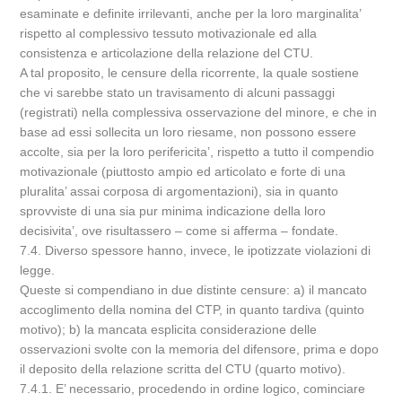
esaminate e definite irrilevanti, anche per la loro marginalita’
rispetto al complessivo tessuto motivazionale ed alla
consistenza e articolazione della relazione del CTU.
A tal proposito, le censure della ricorrente, la quale sostiene
che vi sarebbe stato un travisamento di alcuni passaggi
(registrati) nella complessiva osservazione del minore, e che in
base ad essi sollecita un loro riesame, non possono essere
accolte, sia per la loro perifericita’, rispetto a tutto il compendio
motivazionale (piuttosto ampio ed articolato e forte di una
pluralita’ assai corposa di argomentazioni), sia in quanto
sprovviste di una sia pur minima indicazione della loro
decisivita’, ove risultassero – come si afferma – fondate.
7.4. Diverso spessore hanno, invece, le ipotizzate violazioni di
legge.
Queste si compendiano in due distinte censure: a) il mancato
accoglimento della nomina del CTP, in quanto tardiva (quinto
motivo); b) la mancata esplicita considerazione delle
osservazioni svolte con la memoria del difensore, prima e dopo
il deposito della relazione scritta del CTU (quarto motivo).
7.4.1. E’ necessario, procedendo in ordine logico, cominciare