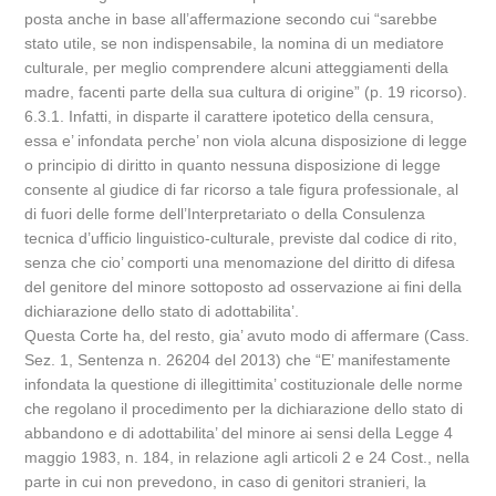
posta anche in base all’affermazione secondo cui “sarebbe
stato utile, se non indispensabile, la nomina di un mediatore
culturale, per meglio comprendere alcuni atteggiamenti della
madre, facenti parte della sua cultura di origine” (p. 19 ricorso).
6.3.1. Infatti, in disparte il carattere ipotetico della censura,
essa e’ infondata perche’ non viola alcuna disposizione di legge
o principio di diritto in quanto nessuna disposizione di legge
consente al giudice di far ricorso a tale figura professionale, al
di fuori delle forme dell’Interpretariato o della Consulenza
tecnica d’ufficio linguistico-culturale, previste dal codice di rito,
senza che cio’ comporti una menomazione del diritto di difesa
del genitore del minore sottoposto ad osservazione ai fini della
dichiarazione dello stato di adottabilita’.
Questa Corte ha, del resto, gia’ avuto modo di affermare (Cass.
Sez. 1, Sentenza n. 26204 del 2013) che “E’ manifestamente
infondata la questione di illegittimita’ costituzionale delle norme
che regolano il procedimento per la dichiarazione dello stato di
abbandono e di adottabilita’ del minore ai sensi della Legge 4
maggio 1983, n. 184, in relazione agli articoli 2 e 24 Cost., nella
parte in cui non prevedono, in caso di genitori stranieri, la