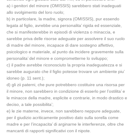
a) i genitori del minore (OMISSIS) sarebbero stati inadeguati
allo svolgimento del loro ruolo;
b) in particolare, la madre, signora (OMISSIS), pur essendo
legata al figlio, avrebbe una personalita’ rigida ed essenziale,
che si manifesterebbe in episodi di violenza o minaccia, e
sarebbe priva delle risorse adeguate per assolvere il suo ruolo
di madre del minore, incapace di dare sostegno affettivo,
psicologico e materiale, al punto da incidere gravemente sulla
personalita’ del minore e comprometterne lo sviluppo;
c) il padre avrebbe riconosciuto la propria inadeguatezza e si
sarebbe augurato che il figlio potesse trovare un ambiente piu’
idoneo (p. 11 sent.);
d) gli zii paterni, che pure potrebbero costituire una risorsa per
il minore, non sarebbero in condizione di esserlo per l’ostilita’ e
le minacce della madre, esplicite e contrarie, in modo drastico e
deciso, a tale possibilita’;
e) le zie materne, invece, non sarebbero neppure adeguate,
per il giudizio acriticamente positivo dato sulla sorella come
madre e per l’incapacita’ di arginarne le interferenze, oltre che
mancanti di rapporti significativi con il nipote.