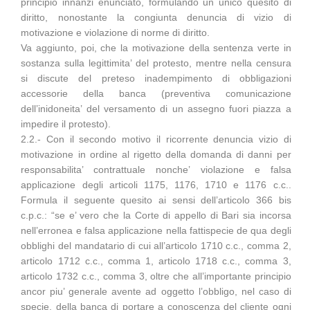
principio innanzi enunciato, formulando un unico quesito di
diritto, nonostante la congiunta denuncia di vizio di
motivazione e violazione di norme di diritto.
Va aggiunto, poi, che la motivazione della sentenza verte in
sostanza sulla legittimita’ del protesto, mentre nella censura
si discute del preteso inadempimento di obbligazioni
accessorie della banca (preventiva comunicazione
dell’inidoneita’ del versamento di un assegno fuori piazza a
impedire il protesto).
2.2.- Con il secondo motivo il ricorrente denuncia vizio di
motivazione in ordine al rigetto della domanda di danni per
responsabilita’ contrattuale nonche’ violazione e falsa
applicazione degli articoli 1175, 1176, 1710 e 1176 c.c..
Formula il seguente quesito ai sensi dell’articolo 366 bis
c.p.c.: “se e’ vero che la Corte di appello di Bari sia incorsa
nell’erronea e falsa applicazione nella fattispecie de qua degli
obblighi del mandatario di cui all’articolo 1710 c.c., comma 2,
articolo 1712 c.c., comma 1, articolo 1718 c.c., comma 3,
articolo 1732 c.c., comma 3, oltre che all’importante principio
ancor piu’ generale avente ad oggetto l’obbligo, nel caso di
specie, della banca di portare a conoscenza del cliente ogni