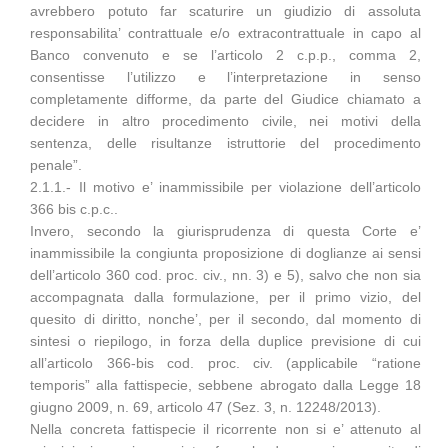
avrebbero potuto far scaturire un giudizio di assoluta
responsabilita’ contrattuale e/o extracontrattuale in capo al
Banco convenuto e se l’articolo 2 c.p.p., comma 2,
consentisse l’utilizzo e l’interpretazione in senso
completamente difforme, da parte del Giudice chiamato a
decidere in altro procedimento civile, nei motivi della
sentenza, delle risultanze istruttorie del procedimento
penale”.
2.1.1.- Il motivo e’ inammissibile per violazione dell’articolo
366 bis c.p.c..
Invero, secondo la giurisprudenza di questa Corte e’
inammissibile la congiunta proposizione di doglianze ai sensi
dell’articolo 360 cod. proc. civ., nn. 3) e 5), salvo che non sia
accompagnata dalla formulazione, per il primo vizio, del
quesito di diritto, nonche’, per il secondo, dal momento di
sintesi o riepilogo, in forza della duplice previsione di cui
all’articolo 366-bis cod. proc. civ. (applicabile “ratione
temporis” alla fattispecie, sebbene abrogato dalla Legge 18
giugno 2009, n. 69, articolo 47 (Sez. 3, n. 12248/2013).
Nella concreta fattispecie il ricorrente non si e’ attenuto al