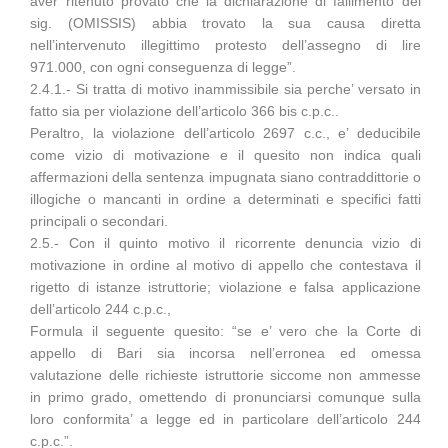
aver ritenuto provato che la dichiarazione di fallimento del
sig. (OMISSIS) abbia trovato la sua causa diretta
nell’intervenuto illegittimo protesto dell’assegno di lire
971.000, con ogni conseguenza di legge”.
2.4.1.- Si tratta di motivo inammissibile sia perche’ versato in
fatto sia per violazione dell’articolo 366 bis c.p.c..
Peraltro, la violazione dell’articolo 2697 c.c., e’ deducibile
come vizio di motivazione e il quesito non indica quali
affermazioni della sentenza impugnata siano contraddittorie o
illogiche o mancanti in ordine a determinati e specifici fatti
principali o secondari.
2.5.- Con il quinto motivo il ricorrente denuncia vizio di
motivazione in ordine al motivo di appello che contestava il
rigetto di istanze istruttorie; violazione e falsa applicazione
dell’articolo 244 c.p.c.,
Formula il seguente quesito: “se e’ vero che la Corte di
appello di Bari sia incorsa nell’erronea ed omessa
valutazione delle richieste istruttorie siccome non ammesse
in primo grado, omettendo di pronunciarsi comunque sulla
loro conformita’ a legge ed in particolare dell’articolo 244
c.p.c.”.