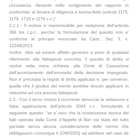
circostanza rilevante nello svolgimento del rapporto in
conformita’ al dovere di diligenza e buona fede (articoli 1175,
1176, 1710 e 1176 c.c.)”.
2.2.1.- Il motivo e’ inammissibile per violazione dell’articolo
366 bis c.p.c., perche’ la formulazione del quesito non e’
conforme al principio enunciato da Cass., Sez. 3, n.
12248/2013.
Inoltre, oltre ad essere affatto generico e privo di qualsiasi
riferimento alla fattispecie concreta, il quesito di diritto si
risolve nella mera richiesta alla Corte di Cassazione
dell’accertamento dell’erroneita’ della decisione impugnata.
Non e’ precisata la regola di diritto applicata e, per converso,
quella che il giudice del merito avrebbe dovuto applicare in
relazione ad una precisa fattispecie.
2.3.- Con il terzo motivo il ricorrente denuncia la violazione e
falsa applicazione dell’articolo 2043 c.c., formulando il
seguente quesito: “se e’ vero che la ricostruzione storica dei
fatti operata dalla Corte d’Appello di Bari sia stata del tutto
parziale senza alcuna considerazione delle norme che
obbligavano comunque il (OMISSIS) ad adottare nel caso de