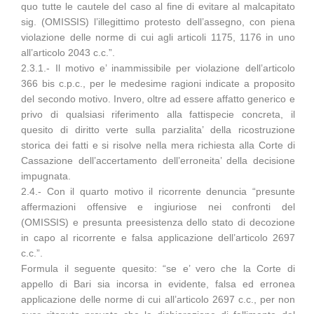
quo tutte le cautele del caso al fine di evitare al malcapitato
sig. (OMISSIS) l’illegittimo protesto dell’assegno, con piena
violazione delle norme di cui agli articoli 1175, 1176 in uno
all’articolo 2043 c.c.”.
2.3.1.- Il motivo e’ inammissibile per violazione dell’articolo
366 bis c.p.c., per le medesime ragioni indicate a proposito
del secondo motivo. Invero, oltre ad essere affatto generico e
privo di qualsiasi riferimento alla fattispecie concreta, il
quesito di diritto verte sulla parzialita’ della ricostruzione
storica dei fatti e si risolve nella mera richiesta alla Corte di
Cassazione dell’accertamento dell’erroneita’ della decisione
impugnata.
2.4.- Con il quarto motivo il ricorrente denuncia “presunte
affermazioni offensive e ingiuriose nei confronti del
(OMISSIS) e presunta preesistenza dello stato di decozione
in capo al ricorrente e falsa applicazione dell’articolo 2697
c.c.”.
Formula il seguente quesito: “se e’ vero che la Corte di
appello di Bari sia incorsa in evidente, falsa ed erronea
applicazione delle norme di cui all’articolo 2697 c.c., per non