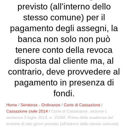
previsto (all'interno dello
stesso comune) per il
pagamento degli assegni, la
banca non solo non può
tenere conto della revoca
disposta dal cliente ma, al
contrario, deve provvedere al
pagamento in presenza di
fondi.
Home
/
Sentenze - Ordinanze
/
Corte di Cassazione
/
Cassazione civile 2014
/
Corte di Cassazione, sezione I,
sentenza 3 luglio 2014, n. 15266. Prima della scadenza del
termine di otto giorni previsto (all'interno dello stesso comune)