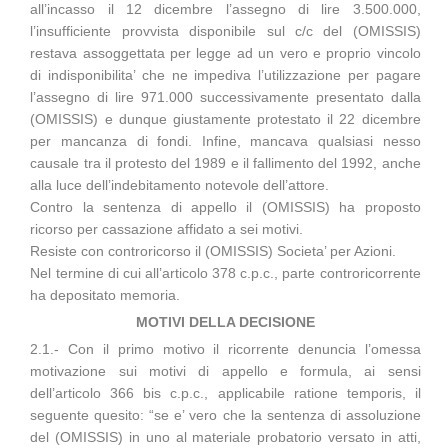
all’incasso il 12 dicembre l’assegno di lire 3.500.000,
l’insufficiente provvista disponibile sul c/c del (OMISSIS)
restava assoggettata per legge ad un vero e proprio vincolo
di indisponibilita’ che ne impediva l’utilizzazione per pagare
l’assegno di lire 971.000 successivamente presentato dalla
(OMISSIS) e dunque giustamente protestato il 22 dicembre
per mancanza di fondi. Infine, mancava qualsiasi nesso
causale tra il protesto del 1989 e il fallimento del 1992, anche
alla luce dell’indebitamento notevole dell’attore.
Contro la sentenza di appello il (OMISSIS) ha proposto
ricorso per cassazione affidato a sei motivi.
Resiste con controricorso il (OMISSIS) Societa’ per Azioni.
Nel termine di cui all’articolo 378 c.p.c., parte controricorrente
ha depositato memoria.
MOTIVI DELLA DECISIONE
2.1.- Con il primo motivo il ricorrente denuncia l’omessa
motivazione sui motivi di appello e formula, ai sensi
dell’articolo 366 bis c.p.c., applicabile ratione temporis, il
seguente quesito: “se e’ vero che la sentenza di assoluzione
del (OMISSIS) in uno al materiale probatorio versato in atti,