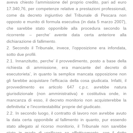
aveva chiesto l’ammissione del proprio credito, pari ad euro
17.340,76, per competenze relative a prestazioni professionali,
come da decreto ingiuntivo del Tribunale di Pescara non
opposto e munito di formula esecutiva (in data 5 marzo 2007),
che sarebbe stato opponibile alla procedura secondo la
ricorrente – perche’ avente data certa anteriore alla
dichiarazione di fallimento.
2. Secondo il Tribunale, invece, l’opposizione era infondata,
sotto due profili.
2.1. Innanzitutto, perche’ il provvedimento, posto a base della
richiesta di ammissione, era mancante del decreto di
esecutorieta’, in quanto la semplice mancata opposizione non
gli farebbe acquistare l’efficacia della cosa giudicata. Infatti, il
provvedimento ex articolo 647 c.p.c. avrebbe natura
giurisdizionale (non amministrativa) e costitutiva onde, in
mancanza di esso, il decreto monitorio non acquisterebbe la
definitivita’ e l’incontestabilita’ proprie del giudicato.
2.2. In secondo luogo, il contratto di lavoro non avrebbe avuto
la data certa opponibile al fallimento in quanto, pur essendo
stato allegato al ricorso monitorio, il Tribunale non sarebbe
stato in grado di verificare se effettivamente, con il detto