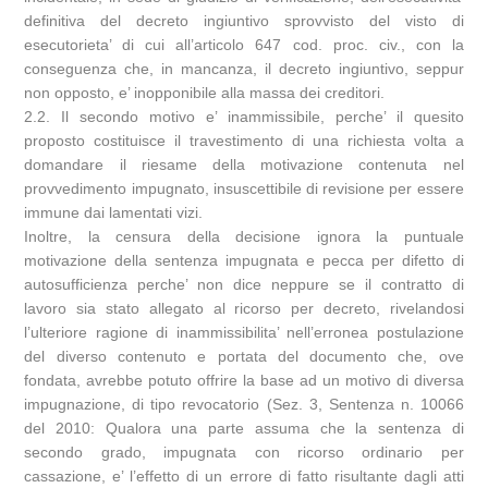
definitiva del decreto ingiuntivo sprovvisto del visto di
esecutorieta’ di cui all’articolo 647 cod. proc. civ., con la
conseguenza che, in mancanza, il decreto ingiuntivo, seppur
non opposto, e’ inopponibile alla massa dei creditori.
2.2. Il secondo motivo e’ inammissibile, perche’ il quesito
proposto costituisce il travestimento di una richiesta volta a
domandare il riesame della motivazione contenuta nel
provvedimento impugnato, insuscettibile di revisione per essere
immune dai lamentati vizi.
Inoltre, la censura della decisione ignora la puntuale
motivazione della sentenza impugnata e pecca per difetto di
autosufficienza perche’ non dice neppure se il contratto di
lavoro sia stato allegato al ricorso per decreto, rivelandosi
l’ulteriore ragione di inammissibilita’ nell’erronea postulazione
del diverso contenuto e portata del documento che, ove
fondata, avrebbe potuto offrire la base ad un motivo di diversa
impugnazione, di tipo revocatorio (Sez. 3, Sentenza n. 10066
del 2010: Qualora una parte assuma che la sentenza di
secondo grado, impugnata con ricorso ordinario per
cassazione, e’ l’effetto di un errore di fatto risultante dagli atti