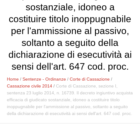
sostanziale, idoneo a
costituire titolo inoppugnabile
per l'ammissione al passivo,
soltanto a seguito della
dichiarazione di esecutività ai
sensi dell'art. 647 cod. proc.
Home
/
Sentenze - Ordinanze
/
Corte di Cassazione
/
Cassazione civile 2014
/
Corte di Cassazione, sezione I,
sentenza 23 luglio 2014, n. 16739. Il decreto ingiuntivo acquista
efficacia di giudicato sostanziale, idoneo a costituire titolo
inoppugnabile per l'ammissione al passivo, soltanto a seguito
della dichiarazione di esecutività ai sensi dell'art. 647 cod. proc.