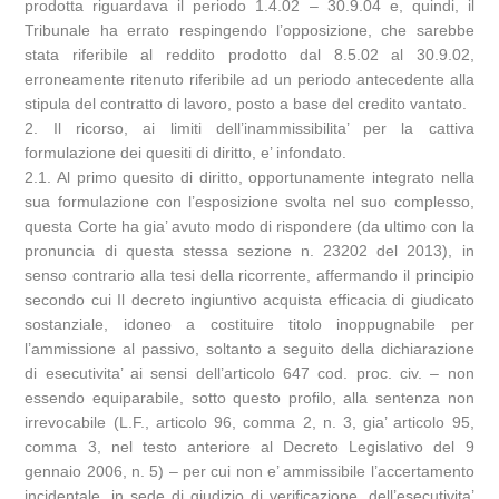
prodotta riguardava il periodo 1.4.02 – 30.9.04 e, quindi, il
Tribunale ha errato respingendo l’opposizione, che sarebbe
stata riferibile al reddito prodotto dal 8.5.02 al 30.9.02,
erroneamente ritenuto riferibile ad un periodo antecedente alla
stipula del contratto di lavoro, posto a base del credito vantato.
2. Il ricorso, ai limiti dell’inammissibilita’ per la cattiva
formulazione dei quesiti di diritto, e’ infondato.
2.1. Al primo quesito di diritto, opportunamente integrato nella
sua formulazione con l’esposizione svolta nel suo complesso,
questa Corte ha gia’ avuto modo di rispondere (da ultimo con la
pronuncia di questa stessa sezione n. 23202 del 2013), in
senso contrario alla tesi della ricorrente, affermando il principio
secondo cui Il decreto ingiuntivo acquista efficacia di giudicato
sostanziale, idoneo a costituire titolo inoppugnabile per
l’ammissione al passivo, soltanto a seguito della dichiarazione
di esecutivita’ ai sensi dell’articolo 647 cod. proc. civ. – non
essendo equiparabile, sotto questo profilo, alla sentenza non
irrevocabile (L.F., articolo 96, comma 2, n. 3, gia’ articolo 95,
comma 3, nel testo anteriore al Decreto Legislativo del 9
gennaio 2006, n. 5) – per cui non e’ ammissibile l’accertamento
incidentale, in sede di giudizio di verificazione, dell’esecutivita’