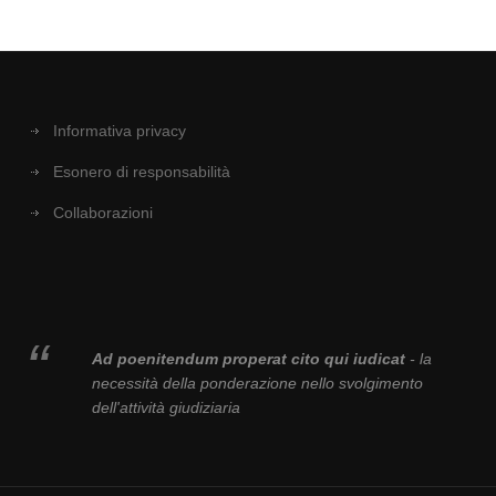
Informativa privacy
Esonero di responsabilità
Collaborazioni
Ad poenitendum properat cito qui iudicat
- la
necessità della ponderazione nello svolgimento
dell'attività giudiziaria