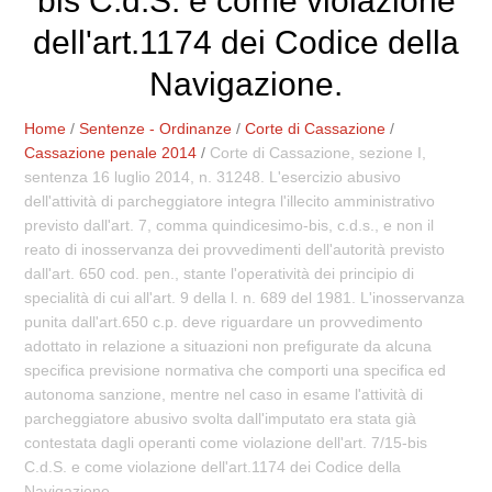
bis C.d.S. e come violazione
dell'art.1174 dei Codice della
Navigazione.
Home
/
Sentenze - Ordinanze
/
Corte di Cassazione
/
Cassazione penale 2014
/
Corte di Cassazione, sezione I,
sentenza 16 luglio 2014, n. 31248. L'esercizio abusivo
dell'attività di parcheggiatore integra l'illecito amministrativo
previsto dall'art. 7, comma quindicesimo-bis, c.d.s., e non il
reato di inosservanza dei provvedimenti dell'autorità previsto
dall'art. 650 cod. pen., stante l'operatività dei principio di
specialità di cui all'art. 9 della l. n. 689 del 1981. L'inosservanza
punita dall'art.650 c.p. deve riguardare un provvedimento
adottato in relazione a situazioni non prefigurate da alcuna
specifica previsione normativa che comporti una specifica ed
autonoma sanzione, mentre nel caso in esame l'attività di
parcheggiatore abusivo svolta dall'imputato era stata già
contestata dagli operanti come violazione dell'art. 7/15-bis
C.d.S. e come violazione dell'art.1174 dei Codice della
Navigazione.