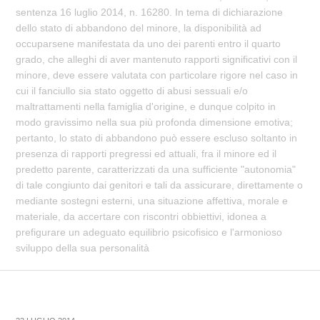
sentenza 16 luglio 2014, n. 16280. In tema di dichiarazione
dello stato di abbandono del minore, la disponibilità ad
occuparsene manifestata da uno dei parenti entro il quarto
grado, che alleghi di aver mantenuto rapporti significativi con il
minore, deve essere valutata con particolare rigore nel caso in
cui il fanciullo sia stato oggetto di abusi sessuali e/o
maltrattamenti nella famiglia d'origine, e dunque colpito in
modo gravissimo nella sua più profonda dimensione emotiva;
pertanto, lo stato di abbandono può essere escluso soltanto in
presenza di rapporti pregressi ed attuali, fra il minore ed il
predetto parente, caratterizzati da una sufficiente "autonomia"
di tale congiunto dai genitori e tali da assicurare, direttamente o
mediante sostegni esterni, una situazione affettiva, morale e
materiale, da accertare con riscontri obbiettivi, idonea a
prefigurare un adeguato equilibrio psicofisico e l'armonioso
sviluppo della sua personalità