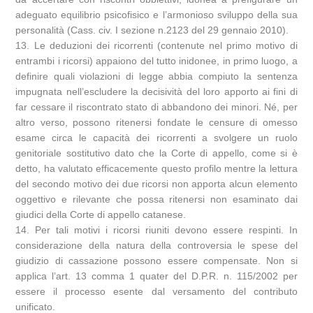
adeguato equilibrio psicofisico e l’armonioso sviluppo della sua
personalità (Cass. civ. I sezione n.2123 del 29 gennaio 2010).
13. Le deduzioni dei ricorrenti (contenute nel primo motivo di
entrambi i ricorsi) appaiono del tutto inidonee, in primo luogo, a
definire quali violazioni di legge abbia compiuto la sentenza
impugnata nell’escludere la decisività del loro apporto ai fini di
far cessare il riscontrato stato di abbandono dei minori. Né, per
altro verso, possono ritenersi fondate le censure di omesso
esame circa le capacità dei ricorrenti a svolgere un ruolo
genitoriale sostitutivo dato che la Corte di appello, come si è
detto, ha valutato efficacemente questo profilo mentre la lettura
del secondo motivo dei due ricorsi non apporta alcun elemento
oggettivo e rilevante che possa ritenersi non esaminato dai
giudici della Corte di appello catanese.
14. Per tali motivi i ricorsi riuniti devono essere respinti. In
considerazione della natura della controversia le spese del
giudizio di cassazione possono essere compensate. Non si
applica l’art. 13 comma 1 quater del D.P.R. n. 115/2002 per
essere il processo esente dal versamento del contributo
unificato.