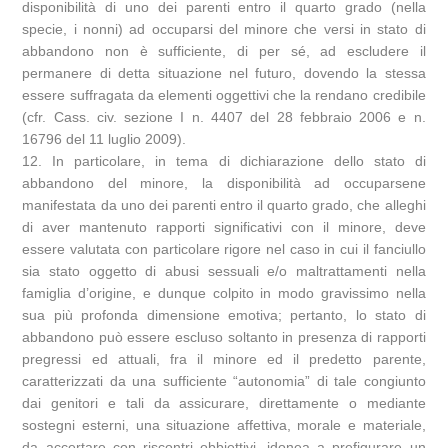
disponibilità di uno dei parenti entro il quarto grado (nella
specie, i nonni) ad occuparsi del minore che versi in stato di
abbandono non è sufficiente, di per sé, ad escludere il
permanere di detta situazione nel futuro, dovendo la stessa
essere suffragata da elementi oggettivi che la rendano credibile
(cfr. Cass. civ. sezione I n. 4407 del 28 febbraio 2006 e n.
16796 del 11 luglio 2009).
12. In particolare, in tema di dichiarazione dello stato di
abbandono del minore, la disponibilità ad occuparsene
manifestata da uno dei parenti entro il quarto grado, che alleghi
di aver mantenuto rapporti significativi con il minore, deve
essere valutata con particolare rigore nel caso in cui il fanciullo
sia stato oggetto di abusi sessuali e/o maltrattamenti nella
famiglia d’origine, e dunque colpito in modo gravissimo nella
sua più profonda dimensione emotiva; pertanto, lo stato di
abbandono può essere escluso soltanto in presenza di rapporti
pregressi ed attuali, fra il minore ed il predetto parente,
caratterizzati da una sufficiente “autonomia” di tale congiunto
dai genitori e tali da assicurare, direttamente o mediante
sostegni esterni, una situazione affettiva, morale e materiale,
da accertare con riscontri obbiettivi, idonea a prefigurare un