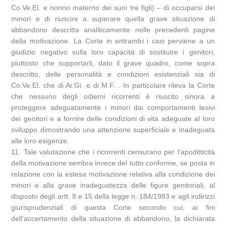
Co.Ve.El. e nonno materno dei suoi tre figli) – di occuparsi dei
minori e di riuscire a superare quella grave situazione di
abbandono descritta analiticamente nelle precedenti pagine
della motivazione. La Corte in entrambi i casi perviene a un
giudizio negativo sulla loro capacità di sostituire i genitori,
piuttosto che supportarli, dato il grave quadro, come sopra
descritto, delle personalità e condizioni esistenziali sia di
Co.Ve.El. che di Ar.Gi. e di M.F. . In particolare rileva la Corte
che nessuno degli odierni ricorrenti è riuscito sinora a
proteggere adeguatamente i minori dai comportamenti lesivi
dei genitori e a fornire delle condizioni di vita adeguate al loro
sviluppo dimostrando una attenzione superficiale e inadeguata
alle loro esigenze.
11. Tale valutazione che i ricorrenti censurano per l’apoditticità
della motivazione sembra invece del tutto conforme, se posta in
relazione con la estesa motivazione relativa alla condizione dei
minori e alla grave inadeguatezza delle figure genitoriali, al
disposto degli artt. 8 e 15 della legge n. 184/1983 e agli indirizzi
giurisprudenziali di questa Corte secondo cui, ai fini
dell’accertamento della situazione di abbandono, la dichiarata