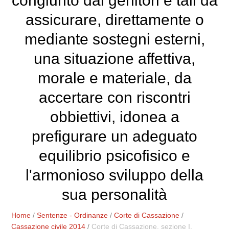
congiunto dai genitori e tali da
assicurare, direttamente o
mediante sostegni esterni,
una situazione affettiva,
morale e materiale, da
accertare con riscontri
obbiettivi, idonea a
prefigurare un adeguato
equilibrio psicofisico e
l'armonioso sviluppo della
sua personalità
Home
/
Sentenze - Ordinanze
/
Corte di Cassazione
/
Cassazione civile 2014
/
Corte di Cassazione, sezione I,