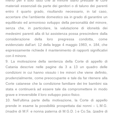
meno per il solo fatto che al minore siano prestate le cure
materiali essenziali da parte dei genitori o di taluno dei parenti
entro il quarto grado, risultando necessario, in tal caso,
accertare che l’ambiente domestico sia in grado di garantire un
equilibrato ed armonioso sviluppo della personalità del minore,
senza che, in particolare, la valutazione di idoneità dei
medesimi parenti alla di lui assistenza possa prescindere dalla
considerazione della loro pregressa condotta, come
evidenziato dall’art. 12 della legge 4 maggio 1983, n. 184, che
espressamente richiede il mantenimento di rapporti significativi
con il minore.
9. La motivazione della sentenza della Corte di appello di
Catania descrive nelle pagine da 3 a 13 un quadro delle
condizioni in cui hanno vissuto i tre minori che viene definito,
prudenzialmente, come preoccupante e tale da far ritenere alla
Corte catanese che la condizione familiare dei tre bambini sia
stata e continuerà ad essere tale da compromettere in modo
grave e irreversibile il loro sviluppo psico-fisico.
10. Nell’ultima parte della motivazione, la Corte di appello
prende in esame la possibilità prospettata dai nonni – L.M.G.
(madre di M.F. e nonna paterna di M.G.D. ) e Co.Sa. (padre di