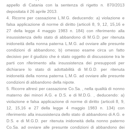
appello di Catania con la sentenza di rigetto n. 870/2013
depositata il 26 aprile 2013.
4. Ricorre per cassazione L.M.G. deducendo: a) violazione e
falsa applicazione di norme di diritto (articoli 8, 9, 12, 15,16 e
27 della legge 4 maggio 1983 n. 184) con riferimento alla
insussistenza dello stato di abbandono di M.G.D. per ritenuta
inidoneità della nonna paterna L.M.G. ad ovviare alle presunte
condizioni di abbandono; b) omesso esame circa un fatto
decisivo per il giudizio che è stato oggetto di discussione tra le
parti con riferimento alla insussistenza dei presupposti per
dichiarare lo stato di adottabilità di M.G.D. per ritenuta
inidoneità della nonna paterna L.M.G. ad ovviare alle presunte
condizioni di abbandono della nipote.
5. Ricorre altresì per cassazione Co.Sa. , nella qualità di nonno
materno dei minori A.G. e D.S. e di M.D.G. , deducendo: a)
violazione e falsa applicazione di norme di diritto (articoli 8, 9,
12, 15,16 e 27 della legge 4 maggio 1983 n. 134) con
riferimento alla insussistenza dello stato di abbandono di A.G. e
D.S. e di M.G.D. per ritenuta inidoneità della nonno paterno
Co.Sa. ad ovviare alle presunte condizioni di abbandono dei