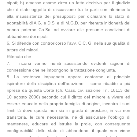
nipoti; b) omesso esame circa un fatto decisivo per il giudizio
che è stato oggetto di discussione tra le parti con riferimento
alla insussistenza dei presupposti per dichiarare lo stato di
adottabilità di A.G. e D.S. e di M.G.D. per ritenuta inidoneità del
nonno paterno Co.Sa. ad ovviare alle presunte condizioni di
abbandono dei nipoti.
6. Si difende con controricorso l’avv. C.C. G. nella sua qualità di
tutore dei minori.
Ritenuto che:
7. I ricorsi vanno riuniti sussistendo evidenti ragioni di
connessione che ne impongono la trattazione congiunta.
8. La sentenza impugnata appare conforme al principio
ispiratore della disciplina dell’adozione – come ribadito a più
riprese da questa Corte (cfr. Cass. civ. sezione I n. 18113 del
10 agosto 2006) secondo cui il diritto del minore a vivere ed
essere educato nella propria famiglia di origine, incontra i suoi
limiti là dove questa non sia in grado di prestare, in via non
transitoria, le cure necessarie, né di assicurare l’obbligo di
mantenere, educare ed istruire la prole, con conseguente
configurabilità dello stato di abbandono, il quale non viene