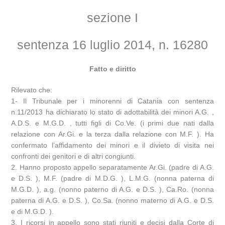
sezione I
sentenza 16 luglio 2014, n. 16280
Fatto e diritto
Rilevato che:
1- Il Tribunale per i minorenni di Catania con sentenza
n.11/2013 ha dichiarato lo stato di adottabilità dei minori A.G. ,
A.D.S. e M.G.D. , tutti figli di Co.Ve. (i primi due nati dalla
relazione con Ar.Gi. e la terza dalla relazione con M.F. ). Ha
confermato l’affidamento dei minori e il divieto di visita nei
confronti dei genitori e di altri congiunti.
2. Hanno proposto appello separatamente Ar.Gi. (padre di A.G.
e D.S. ), M.F. (padre di M.D.G. ), L.M.G. (nonna paterna di
M.G.D. ), a.g. (nonno paterno di A.G. e D.S. ), Ca.Ro. (nonna
paterna di A.G. e D.S. ), Co.Sa. (nonno materno di A.G. e D.S.
e di M.G.D. ).
3. I ricorsi in appello sono stati riuniti e decisi dalla Corte di