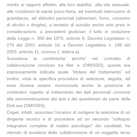
merito ai rapporti affettivi, alla loro stabilita’, alla vita sessuale,
alle condizioni di salute psico-fisica, ad eventuali interruzioni di
gravidanza, ad abitudini personali (alimentari, fumo, consumo
di alcolici o droghe), a tentativi di suicidio anche solo presi in
considerazione, a precedenti giudiziari; il tutto in violazione
della Legge n. 300 del 1970, articolo 8; Decreto Legislativo n.
276 del 2003, articolo 10, e Decreto Legislativo n. 196 del
2003, articolo 11, comma 1, lettera a).
Sussisteva la contitolarita’ perche’ nel contratto di
collaborazione concluso tra Aler e (OMISSIS), questa era
espressamente indicata quale “titolare del trattamento” ed
inoltre, vista la specifica procedura di selezione, seguita, ad
essa doveva essere riconosciuta anche la posizione di
contitolare rispetto al trattamento dei dati personali connessi
alla somministrazione dei test e dei questionari da parte della
Dott.ssa (OMISSIS).
Cispel, infatti, assuntasi l’incarico di svolgere la selezione di un
dirigente tecnico e di procedere ad un secondo “colloquio
integrativo completo di reattivi psicologici” dei candidati, ha
ritenuto di avvalersi della collaborazione di un soggetto terzo