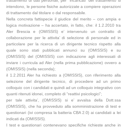
trattamento di dati personali; per “incaricati” del trattamento si
intendono, le persone fisiche autorizzate a compiere operazioni
di trattamento dal titolare o dal responsabile.
Nella concreta fattispecie il giudice del merito – con ampia e
logica motivazione – ha accertato, in fatto, che: il 1.2.2010 tra
Aler Brescia e (OMISSIS) e’ intervenuto un contratto di
collaborazione per le attivita’ di selezione di personale ed in
particolare per la ricerca di un dirigente tecnico rispetto alla
quale sono stati pubblicati annunci su (OMISSIS) e su
(OMISSIS) del (OMISSIS) con indicazione agli interessati di
inviare i curricula ad Aler (nella prima pubblicazione) ovvero a
(OMISSIS) (nella seconda);
il 1.2.2011 Aler ha richiesto a (OMISSIS), con riferimento alla
selezione del dirigente tecnico, di procedere ad un primo
colloquio con i candidati e quindi ad un colloquio integrativo con
quanti ritenuti idonei, completo di “reattivi psicologici”;
per tale attivita’, (OMISSIS) si e’ avvalsa della Dott.ssa
(OMISSIS), che ha provveduto alla somministrazione di test e
questionari (ivi compresa la batteria CBA 2.0) ai candidati a lei
indicati da (OMISSIS).
I test e questionari contenevano specifiche richieste anche in