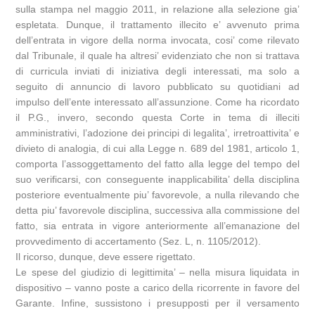
sulla stampa nel maggio 2011, in relazione alla selezione gia’
espletata. Dunque, il trattamento illecito e’ avvenuto prima
dell’entrata in vigore della norma invocata, cosi’ come rilevato
dal Tribunale, il quale ha altresi’ evidenziato che non si trattava
di curricula inviati di iniziativa degli interessati, ma solo a
seguito di annuncio di lavoro pubblicato su quotidiani ad
impulso dell’ente interessato all’assunzione. Come ha ricordato
il P.G., invero, secondo questa Corte in tema di illeciti
amministrativi, l’adozione dei principi di legalita’, irretroattivita’ e
divieto di analogia, di cui alla Legge n. 689 del 1981, articolo 1,
comporta l’assoggettamento del fatto alla legge del tempo del
suo verificarsi, con conseguente inapplicabilita’ della disciplina
posteriore eventualmente piu’ favorevole, a nulla rilevando che
detta piu’ favorevole disciplina, successiva alla commissione del
fatto, sia entrata in vigore anteriormente all’emanazione del
provvedimento di accertamento (Sez. L, n. 1105/2012).
Il ricorso, dunque, deve essere rigettato.
Le spese del giudizio di legittimita’ – nella misura liquidata in
dispositivo – vanno poste a carico della ricorrente in favore del
Garante. Infine, sussistono i presupposti per il versamento