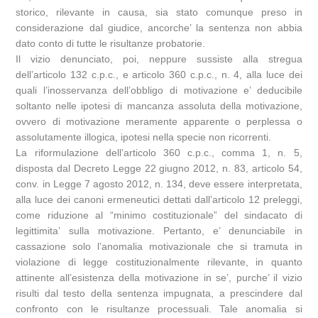
storico, rilevante in causa, sia stato comunque preso in
considerazione dal giudice, ancorche’ la sentenza non abbia
dato conto di tutte le risultanze probatorie.
Il vizio denunciato, poi, neppure sussiste alla stregua
dell’articolo 132 c.p.c., e articolo 360 c.p.c., n. 4, alla luce dei
quali l’inosservanza dell’obbligo di motivazione e’ deducibile
soltanto nelle ipotesi di mancanza assoluta della motivazione,
ovvero di motivazione meramente apparente o perplessa o
assolutamente illogica, ipotesi nella specie non ricorrenti.
La riformulazione dell’articolo 360 c.p.c., comma 1, n. 5,
disposta dal Decreto Legge 22 giugno 2012, n. 83, articolo 54,
conv. in Legge 7 agosto 2012, n. 134, deve essere interpretata,
alla luce dei canoni ermeneutici dettati dall’articolo 12 preleggi,
come riduzione al “minimo costituzionale” del sindacato di
legittimita’ sulla motivazione. Pertanto, e’ denunciabile in
cassazione solo l’anomalia motivazionale che si tramuta in
violazione di legge costituzionalmente rilevante, in quanto
attinente all’esistenza della motivazione in se’, purche’ il vizio
risulti dal testo della sentenza impugnata, a prescindere dal
confronto con le risultanze processuali. Tale anomalia si