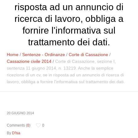
risposta ad un annuncio di
ricerca di lavoro, obbliga a
fornire l'informativa sul
trattamento dei dati.
Home
/
Sentenze - Ordinanze
/
Corte di Cassazione
/
Cassazione civile 2014
/
Corte di Cassazione, sezione I,
sentenza 11 giugno 2014, n. 13219. Anche la semplice
ricezione di un cv, se in risposta ad un annuncio di ricerca di
lavoro, obbliga a fornire l'informativa sul trattamento dei dati.
20 GIUGNO 2014
Comments (
0
)
0
By
D'Isa