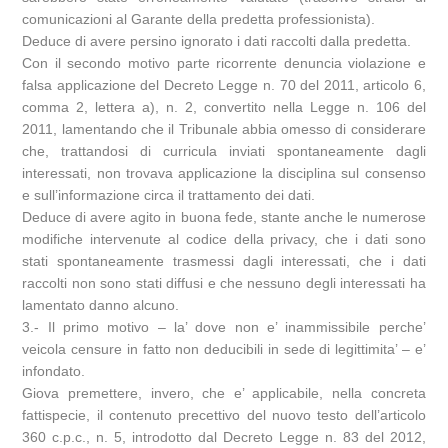
comunicazioni al Garante della predetta professionista).
Deduce di avere persino ignorato i dati raccolti dalla predetta.
Con il secondo motivo parte ricorrente denuncia violazione e
falsa applicazione del Decreto Legge n. 70 del 2011, articolo 6,
comma 2, lettera a), n. 2, convertito nella Legge n. 106 del
2011, lamentando che il Tribunale abbia omesso di considerare
che, trattandosi di curricula inviati spontaneamente dagli
interessati, non trovava applicazione la disciplina sul consenso
e sull’informazione circa il trattamento dei dati.
Deduce di avere agito in buona fede, stante anche le numerose
modifiche intervenute al codice della privacy, che i dati sono
stati spontaneamente trasmessi dagli interessati, che i dati
raccolti non sono stati diffusi e che nessuno degli interessati ha
lamentato danno alcuno.
3.- Il primo motivo – la’ dove non e’ inammissibile perche’
veicola censure in fatto non deducibili in sede di legittimita’ – e’
infondato.
Giova premettere, invero, che e’ applicabile, nella concreta
fattispecie, il contenuto precettivo del nuovo testo dell’articolo
360 c.p.c., n. 5, introdotto dal Decreto Legge n. 83 del 2012,