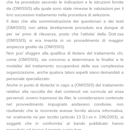
che ha proceduto secondo le indicazioni e le istruzioni fornite
da (OMISSIS) alla quale sono state rimesse le valutazioni per il
loro successivo trattamento nella procedura di selezione.
Il dato che alla somministrazione dei questionari e dei testi
(OMISSIS) non abbia direttamente proceduto era dunque di
per se’ privo di rilevanza, posto che l’attivita’ della Dott.ssa
(OMISSIS) si era inserita in un procedimento di maggior
ampiezza gestito da (OMISSIS).
Non puo’ sfuggire alla qualifica di titolare del trattamento chi,
come (OMISSIS), sia concorso a determinare le finalita’ e le
modalita’ del trattamento occupandosi della sua complessiva
organizzazione, anche qualora taluni aspetti siano demandati a
personale specializzato.
Anche in punto di titolarita’ in capo a (OMISSIS) del trattamento
relativo alla raccolta dei dati contenuti nei curricula ad essa
pervenuti, ovvero trasmessi da Aler, le considerazioni contenute
nel provvedimento impugnato andavano condivise, non
risultando che la ricorrente avesse fornito alcuna informativa,
ne’ oralmente ne’ per iscritto (articolo 13 D.l.vo n. 196/2003), ai
soggetti che in conformita’ al bando pubblicato hanno
proceduto ad inviare il proprio curriculum.