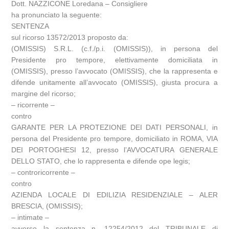
Dott. NAZZICONE Loredana – Consigliere
ha pronunciato la seguente:
SENTENZA
sul ricorso 13572/2013 proposto da:
(OMISSIS) S.R.L. (c.f./p.i. (OMISSIS)), in persona del
Presidente pro tempore, elettivamente domiciliata in
(OMISSIS), presso l’avvocato (OMISSIS), che la rappresenta e
difende unitamente all’avvocato (OMISSIS), giusta procura a
margine del ricorso;
– ricorrente –
contro
GARANTE PER LA PROTEZIONE DEI DATI PERSONALI, in
persona del Presidente pro tempore, domiciliato in ROMA, VIA
DEI PORTOGHESI 12, presso l’AVVOCATURA GENERALE
DELLO STATO, che lo rappresenta e difende ope legis;
– controricorrente –
contro
AZIENDA LOCALE DI EDILIZIA RESIDENZIALE – ALER
BRESCIA, (OMISSIS);
– intimate –
avverso la sentenza n. 12254/2012 del TRIBUNALE di