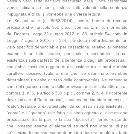
Nessun vero fatto decisivo trascurato dalla Corte territoriale
viene indicato se non gli stessi fatti valutati nella sentenza
impugnata e di cui si vorrebbe una diversa lettura.
Le Sezioni unite (n. 8053/2014), invero, hanno di recente
precisato che l’articolo 360 c.p.c., comma 1, n. 5, riformulato
dal Decreto Legge 22 giugno 2012, n. 83, articolo 54, conv. in
Legge 7 agosto 2012, n. 134, introduce nell’ordinamento un
vizio specifico denunciabile per cassazione, relativo all’omesso
esame di un fatto storico, principale o secondario, la cui
esistenza risulti dal testo della sentenza o dagli atti processuali,
che abbia costituito oggetto di discussione tra le parti e abbia
carattere decisivo (vale a dire che, se esaminato, avrebbe
determinato un esito diverso della controversia). Ne consegue
che, nel rigoroso rispetto delle previsioni dell’articolo 366 c.p.c.,
comma 1, n. 6, e articolo 369 c.p.c., comma 2, n. 4, il ricorrente
deve indicare il “fatto storico”, il cui esame sia stato omesso, il
“dato”, testuale o extratestuale, da cui esso risulti esistente, il
“come” e il “quando” tale fatto sia stato oggetto di discussione
processuale tra le parti e la sua “decisivita’”, fermo restando
che l’omesso esame di elementi istruttori non integra, di per
se’, il vizio di omesso esame di un fatto decisivo qualora il fatto