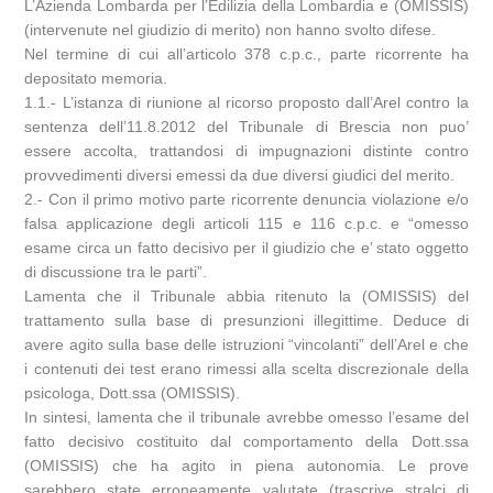
L’Azienda Lombarda per l’Edilizia della Lombardia e (OMISSIS)
(intervenute nel giudizio di merito) non hanno svolto difese.
Nel termine di cui all’articolo 378 c.p.c., parte ricorrente ha
depositato memoria.
1.1.- L’istanza di riunione al ricorso proposto dall’Arel contro la
sentenza dell’11.8.2012 del Tribunale di Brescia non puo’
essere accolta, trattandosi di impugnazioni distinte contro
provvedimenti diversi emessi da due diversi giudici del merito.
2.- Con il primo motivo parte ricorrente denuncia violazione e/o
falsa applicazione degli articoli 115 e 116 c.p.c. e “omesso
esame circa un fatto decisivo per il giudizio che e’ stato oggetto
di discussione tra le parti”.
Lamenta che il Tribunale abbia ritenuto la (OMISSIS) del
trattamento sulla base di presunzioni illegittime. Deduce di
avere agito sulla base delle istruzioni “vincolanti” dell’Arel e che
i contenuti dei test erano rimessi alla scelta discrezionale della
psicologa, Dott.ssa (OMISSIS).
In sintesi, lamenta che il tribunale avrebbe omesso l’esame del
fatto decisivo costituito dal comportamento della Dott.ssa
(OMISSIS) che ha agito in piena autonomia. Le prove
sarebbero state erroneamente valutate (trascrive stralci di