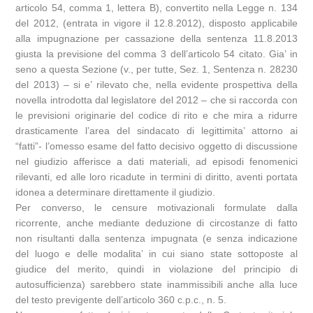
articolo 54, comma 1, lettera B), convertito nella Legge n. 134
del 2012, (entrata in vigore il 12.8.2012), disposto applicabile
alla impugnazione per cassazione della sentenza 11.8.2013
giusta la previsione del comma 3 dell’articolo 54 citato. Gia’ in
seno a questa Sezione (v., per tutte, Sez. 1, Sentenza n. 28230
del 2013) – si e’ rilevato che, nella evidente prospettiva della
novella introdotta dal legislatore del 2012 – che si raccorda con
le previsioni originarie del codice di rito e che mira a ridurre
drasticamente l’area del sindacato di legittimita’ attorno ai
“fatti”- l’omesso esame del fatto decisivo oggetto di discussione
nel giudizio afferisce a dati materiali, ad episodi fenomenici
rilevanti, ed alle loro ricadute in termini di diritto, aventi portata
idonea a determinare direttamente il giudizio.
Per converso, le censure motivazionali formulate dalla
ricorrente, anche mediante deduzione di circostanze di fatto
non risultanti dalla sentenza impugnata (e senza indicazione
del luogo e delle modalita’ in cui siano state sottoposte al
giudice del merito, quindi in violazione del principio di
autosufficienza) sarebbero state inammissibili anche alla luce
del testo previgente dell’articolo 360 c.p.c., n. 5.