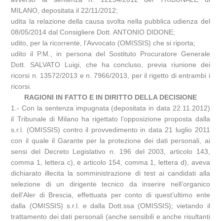
MILANO, depositata il 22/11/2012;
udita la relazione della causa svolta nella pubblica udienza del
08/05/2014 dal Consigliere Dott. ANTONIO DIDONE;
udito, per la ricorrente, l’Avvocato (OMISSIS) che si riporta;
udito il P.M., in persona del Sostituto Procuratore Generale
Dott. SALVATO Luigi, che ha concluso, previa riunione dei
ricorsi n. 13572/2013 e n. 7966/2013, per il rigetto di entrambi i
ricorsi.
RAGIONI IN FATTO E IN DIRITTO DELLA DECISIONE
1.- Con la sentenza impugnata (depositata in data 22.11.2012)
il Tribunale di Milano ha rigettato l’opposizione proposta dalla
s.r.l. (OMISSIS) contro il provvedimento in data 21 luglio 2011
con il quale il Garante per la protezione dei dati personali, ai
sensi del Decreto Legislativo n. 196 del 2003, articolo 143,
comma 1, lettera c), e articolo 154, comma 1, lettera d), aveva
dichiarato illecita la somministrazione di test ai candidati alla
selezione di un dirigente tecnico da inserire nell’organico
dell’Aler di Brescia, effettuata per conto di quest’ultimo ente
dalla (OMISSIS) s.r.l. e dalla Dott.ssa (OMISSIS); vietando il
trattamento dei dati personali (anche sensibili e anche risultanti