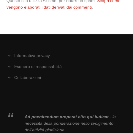
Questo sito utilizza Akismet per ridurre lo spam.
Scopri come
vengono elaborati i dati derivati dai commenti
.
Informativa privacy
Esonero di responsabilità
Collaborazioni
Ad poenitendum properat cito qui iudicat
- la
necessità della ponderazione nello svolgimento
dell'attività giudiziaria