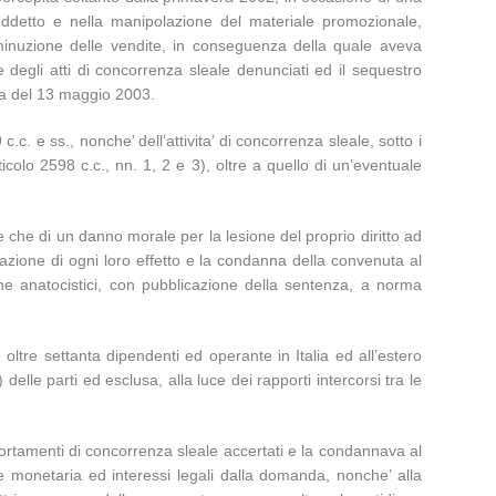
suddetto e nella manipolazione del materiale promozionale,
diminuzione delle vendite, in conseguenza della quale aveva
degli atti di concorrenza sleale denunciati ed il sequestro
nza del 13 maggio 2003.
.c. e ss., nonche’ dell’attivita’ di concorrenza sleale, sotto i
rticolo 2598 c.c., nn. 1, 2 e 3), oltre a quello di un’eventuale
 che di un danno morale per la lesione del proprio diritto ad
nazione di ogni loro effetto e la condanna della convenuta al
che anatocistici, con pubblicazione della sentenza, a norma
oltre settanta dipendenti ed operante in Italia ed all’estero
elle parti ed esclusa, alla luce dei rapporti intercorsi tra le
portamenti di concorrenza sleale accertati e la condannava al
ne monetaria ed interessi legali dalla domanda, nonche’ alla