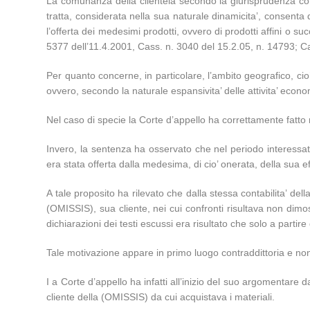
La comunanza della clientela secondo la giurisprudenza conso
tratta, considerata nella sua naturale dinamicita’, consenta 
l’offerta dei medesimi prodotti, ovvero di prodotti affini o 
5377 dell’11.4.2001, Cass. n. 3040 del 15.2.05, n. 14793; 
Per quanto concerne, in particolare, l’ambito geografico, cio
ovvero, secondo la naturale espansivita’ delle attivita’ econ
Nel caso di specie la Corte d’appello ha correttamente fatto
Invero, la sentenza ha osservato che nel periodo interessa
era stata offerta dalla medesima, di cio’ onerata, della sua 
A tale proposito ha rilevato che dalla stessa contabilita’ del
(OMISSIS), sua cliente, nei cui confronti risultava non dimo
dichiarazioni dei testi escussi era risultato che solo a par
Tale motivazione appare in primo luogo contraddittoria e non
I a Corte d’appello ha infatti all’inizio del suo argomentar
cliente della (OMISSIS) da cui acquistava i materiali.