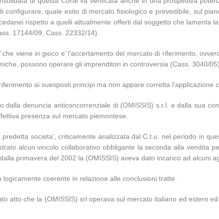
lidata di questa Corte va verificata anche in una prospettiva potenzial
di configurare, quale esito di mercato fisiologico e prevedibile, sul pi
succedanei rispetto a quelli attualmente offerti dal soggetto che lamenta
Cass. 17144/09; Cass. 22332/14).
’ che viene in gioco e’ l’accertamento del mercato di riferimento, ovver
omiche, possono operare gli imprenditori in controversia (Cass. 3040/05)
 riferimento ai suesposti principi ma non appare corretta l’applicazione
to dalla denuncia anticoncorrenziale di (OMISSIS) s.r.l. e dalla sua 
effettiva presenza sul mercato piemontese.
la predetta societa’, criticamente analizzata dal C.t.u. nel periodo in 
strato alcun vincolo collaborativo obbligante la seconda alla vendita 
tire dalla primavera del 2002 la (OMISSIS) aveva dato incarico ad alcuni
 logicamente coerente in relazione alle conclusioni tratte.
e dato atto che la (OMISSIS) srl operava sul mercato italiano ed estero 