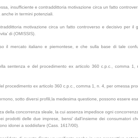
a, insufficiente e contraddittoria motivazione circa un fatto controvers
a anche in termini potenziali.
raddittoria motivazione circa un fatto controverso e decisivo per il g
tivita’ di (OMISSIS).
uso il mercato italiano e piemontese, e che sulla base di tale co
della sentenza e del procedimento ex articolo 360 c.p.c., comma 1, n
 e del procedimento ex articolo 360 c.p.c., comma 1, n. 4, per omessa 
ncernono, sotto diversi profili,la medesima questione, possono essere esa
za della concorrenza sleale, la cui assenza impedisce ogni concorrenza, 
i dei prodotti delle due imprese, bensi’ dall’insieme dei consumatori
 sono idonei a soddisfare (Cass. 1617/00).