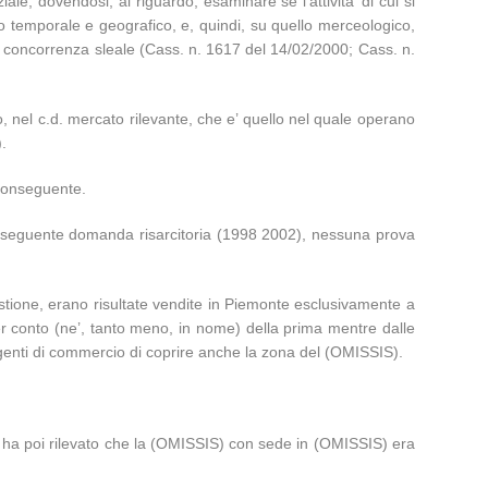
e, dovendosi, al riguardo, esaminare se l’attivita’ di cui si
ano temporale e geografico, e, quindi, su quello merceologico,
 la concorrenza sleale (Cass. n. 1617 del 14/02/2000; Cass. n.
o, nel c.d. mercato rilevante, che e’ quello nel quale operano
.
 conseguente.
conseguente domanda risarcitoria (1998 2002), nessuna prova
questione, erano risultate vendite in Piemonte esclusivamente a
per conto (ne’, tanto meno, in nome) della prima mentre dalle
 agenti di commercio di coprire anche la zona del (OMISSIS).
ed ha poi rilevato che la (OMISSIS) con sede in (OMISSIS) era