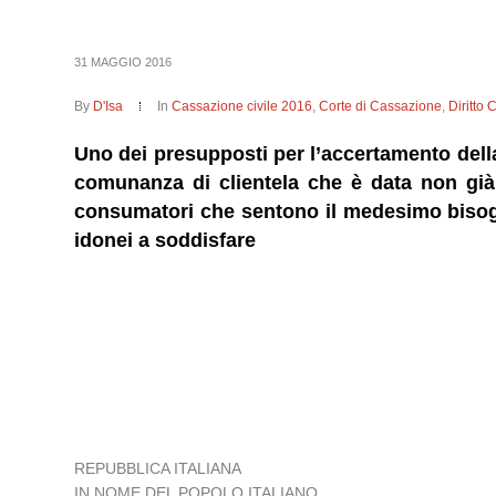
31 MAGGIO 2016
By
D'Isa
In
Cassazione civile 2016
,
Corte di Cassazione
,
Diritto 
Uno dei presupposti per l’accertamento della
comunanza di clientela che è data non già d
consumatori che sentono il medesimo bisogno
idonei a soddisfare
REPUBBLICA ITALIANA
IN NOME DEL POPOLO ITALIANO