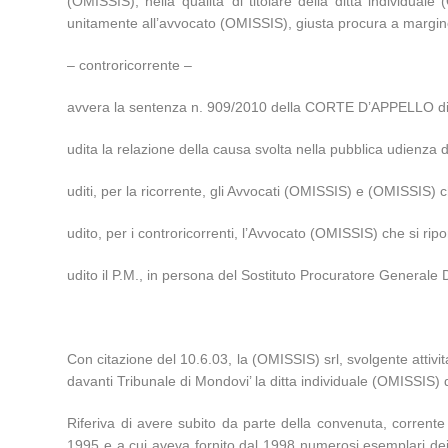
(OMISSIS), nella qualita’ di titolare della ditta individu
unitamente all’avvocato (OMISSIS), giusta procura a margine
– controricorrente –
avvera la sentenza n. 909/2010 della CORTE D’APPELLO di 
udita la relazione della causa svolta nella pubblica udien
uditi, per la ricorrente, gli Avvocati (OMISSIS) e (OMISSIS) 
udito, per i controricorrenti, l’Avvocato (OMISSIS) che si riport
udito il P.M., in persona del Sostituto Procuratore Generale 
Con citazione del 10.6.03, la (OMISSIS) srl, svolgente attivita
davanti Tribunale di Mondovi’ la ditta individuale (OMISSIS)
Riferiva di avere subito da parte della convenuta, corrente 
1995 e a cui aveva fornito dal 1998 numerosi esemplari dei p