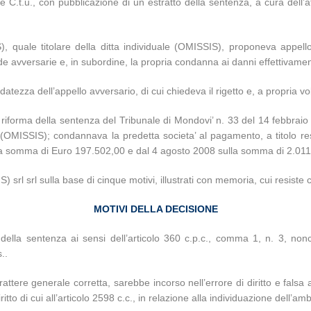
 C.t.u., con pubblicazione di un estratto della sentenza, a cura dell’
IS), quale titolare della ditta individuale (OMISSIS), proponeva appel
e avversarie e, in subordine, la propria condanna ai danni effettivamen
ondatezza dell’appello avversario, di cui chiedeva il rigetto e, a propria 
 riforma della sentenza del Tribunale di Mondovi’ n. 33 del 14 febbrai
e (OMISSIS); condannava la predetta societa’ al pagamento, a titolo res
sulla somma di Euro 197.502,00 e dal 4 agosto 2008 sulla somma di 2.01
srl srl sulla base di cinque motivi, illustrati con memoria, cui resiste 
MOTIVI DELLA DECISIONE
’ della sentenza ai sensi dell’articolo 360 c.p.c., comma 1, n. 3, nonc
..
tere generale corretta, sarebbe incorso nell’errore di diritto e falsa a
itto di cui all’articolo 2598 c.c., in relazione alla individuazione dell’amb