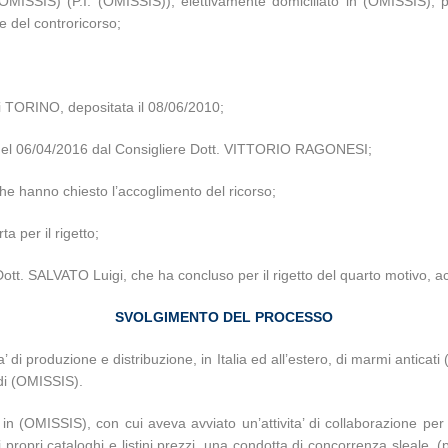
ale (OMISSIS) (P.I. (OMISSIS)), elettivamente domiciliato in (OMISSIS)
 del controricorso;
TORINO, depositata il 08/06/2010;
za del 06/04/2016 dal Consigliere Dott. VITTORIO RAGONESI;
che hanno chiesto l’accoglimento del ricorso;
a per il rigetto;
Dott. SALVATO Luigi, che ha concluso per il rigetto del quarto motivo, a
SVOLGIMENTO DEL PROCESSO
’ di produzione e distribuzione, in Italia ed all’estero, di marmi anticat
 di (OMISSIS).
in (OMISSIS), con cui aveva avviato un’attivita’ di collaborazione per 
ropri cataloghi e listini prezzi, una condotta di concorrenza sleale, 