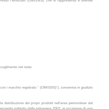
, presso l’avvocato (OMISSIS), che lo rappresenta e difende
ccoglimento nel resto.
i (con i marchio registrato ” (OMISSIS)”), conveniva in giudizio
la distribuzione dei propri prodotti nell’area piemontese dal
(percepita soltanto dalla primavera 2002, in occasione di una