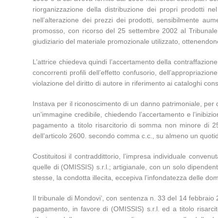
riorganizzazione della distribuzione dei propri prodotti 
nell’alterazione dei prezzi dei prodotti, sensibilmente au
promosso, con ricorso del 25 settembre 2002 al Tribunale d
giudiziario del materiale promozionale utilizzato, ottenendo
L’attrice chiedeva quindi l’accertamento della contraffazione d
concorrenti profili dell’effetto confusorio, dell’appropriazion
violazione del diritto di autore in riferimento ai cataloghi c
Instava per il riconoscimento di un danno patrimoniale, per 
un’immagine credibile, chiedendo l’accertamento e l’inibizio
pagamento a titolo risarcitorio di somma non minore di 250
dell’articolo 2600. secondo comma c.c., su almeno un quoti
Costituitosi il contraddittorio, l’impresa individuale conve
quelle di (OMISSIS) s.r.l.; artigianale, con un solo dipendent
stesse, la condotta illecita, eccepiva l’infondatezza delle d
Il tribunale di Mondovi’, con sentenza n. 33 del 14 febbraio
pagamento, in favore di (OMISSIS) s.r.l. ed a titolo risarc