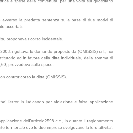
attrice e spese della convenuta, per una volta sul quotidiano
lo avverso la predetta sentenza sulla base di due motivi di
te accertati.
volta, proponeva ricorso incidentale.
o 2008: rigettava le domande proposte da (OMISSIS) srl., nei
titutorio ed in favore della ditta individuale, della somma di
1,60; provvedeva sulle spese.
con controricorso la ditta (OMISSIS).
he’ l’error in iudicando per violazione e falsa applicazione
pplicazione dell’articolo2598 c.c., in quanto il ragionamento
ito territoriale ove le due imprese svolgevano la loro attivita’.