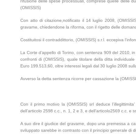
rifusione delle spese processuali, comprese quelle delle due
(OMISSIS)
Con atto di citazione,notificato il 14 luglio 2008, (OMISS
gravame, chiedendone la riforma, con il rigetto delle domand
Costituitosi il contraddittorio, (OMISSIS) s.r.l. eccepiva l’inf
La Corte d’appello di Torino, con sentenza 909 del 2010, in
confronti di (OMISSIS), quale titolare della ditta individual
Euro 199.513,60, oltre interessi legali dal 30 luglio 2008 
Avverso la detta sentenza ricorre per cassazione la (OMISSIS) 
Con il primo motivo la (OMISSIS) srl deduce l’illegittimita
dell’articolo 2598 c.c., n. 1, 2 e 3, e dell’articolo2569 c.c. e ss
A suo dire il giudice del gravame, dopo una premessa a carat
sviluppato sarebbe in contrasto con il principio generale di dir