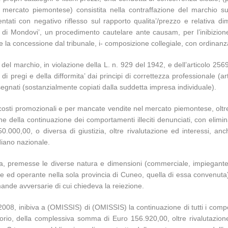
nel mercato piemontese) consistita nella contraffazione del marchio 
mentati con negativo riflesso sul rapporto qualita’/prezzo e relativa 
i Mondovi’, un procedimento cautelare ante causam, per l’inibizione 
ne la concessione dal tribunale, i- composizione collegiale, con ordina
el marchio, in violazione della L. n. 929 del 1942, e dell’articolo 2569 c
e di pregi e della difformita’ dai principi di correttezza professionale (a
onsegnati (sostanzialmente copiati dalla suddetta impresa individuale).
costi promozionali e per mancate vendite nel mercato piemontese, oltre
ne della continuazione dei comportamenti illeciti denunciati, con elimi
.000,00, o diversa di giustizia, oltre rivalutazione ed interessi, an
diano nazionale.
nuta, premesse le diverse natura e dimensioni (commerciale, impiegante 
e ed operante nella sola provincia di Cuneo, quella di essa convenuta) d
omande avversarie di cui chiedeva la reiezione.
 2008, inibiva a (OMISSIS) di (OMISSIS) la continuazione di tutti i com
itorio, della complessiva somma di Euro 156.920,00, oltre rivalutazio