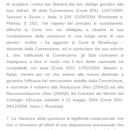
di scegliere i mezzi per liberarsi dal suo obbligo giuridico alla
luce dell’art. 46 della Convenzione (Corte EDU, 13/07/2000,
Scozzari e Giunta c. Italia, § 249; 22/04/2004, Broniowski e.
Polonia, § 192), “nel rispetto del principio di sussidiarietà,
affinché la Corte non sia obbligata a ribadire la sua
constatazione della violazione in una lunga serie di casi
identici”. Inoltre – ha aggiunto la Corte di Strasburgo –
discende dalla Convenzione, ed in particolare dal suo articolo
1, che, ratificando la Convenzione, gli Stati contraenti si
impegnano a fare in modo che il loro diritto nazionale sia
compatibile con essa (Corte EDU, 17/02/2004, Maestri e.
Italia), mentre per ciò che attiene alle misure destinate a
garantire l’efficacia del meccanismo stabilito dalla Convenzione,
è ricorrente il richiamo alla Risoluzione (Res (2004)3) ed alla
Raccomandazione (Ree (2004)6) del Comitato dei Ministri del
Consiglio d’Europa adottate il 12 maggio 2004 (Corte EDU,
09/12/2008, Viasu c. Romania).
7. La ‘rilevanza’ della questione di legittimità costituzionale che
miri a rimuovere gli effetti di una disposizione processuale che