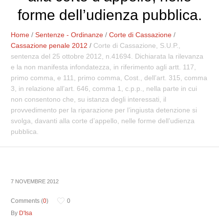
forme dell’udienza pubblica.
Home
/
Sentenze - Ordinanze
/
Corte di Cassazione
/
Cassazione penale 2012
/
Corte di Cassazione, S.U.P.,
sentenza del 25 ottobre 2012, n.41694. Dichiarata la rilevanza
e la non manifesta infondatezza, in riferimento agli artt. 117,
primo comma, e 111, primo comma, Cost., dell’art. 315, comma
3, in relazione all’art. 646, comma 1, c.p.p., nella parte in cui
non consentono che, su istanza degli interessati, il
provvedimento per la riparazione per l’ingiusta detenzione si
svolga, davanti alla corte d’appello, nelle forme dell’udienza
pubblica.
7 NOVEMBRE 2012
Comments (
0
)
0
By
D'Isa