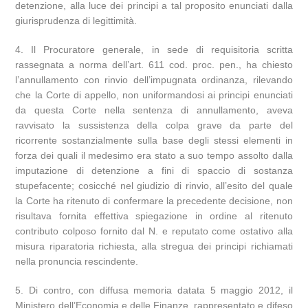
detenzione, alla luce dei principi a tal proposito enunciati dalla
giurisprudenza di legittimità.
4. Il Procuratore generale, in sede di requisitoria scritta
rassegnata a norma dell’art. 611 cod. proc. pen., ha chiesto
l’annullamento con rinvio dell’impugnata ordinanza, rilevando
che la Corte di appello, non uniformandosi ai principi enunciati
da questa Corte nella sentenza di annullamento, aveva
ravvisato la sussistenza della colpa grave da parte del
ricorrente sostanzialmente sulla base degli stessi elementi in
forza dei quali il medesimo era stato a suo tempo assolto dalla
imputazione di detenzione a fini di spaccio di sostanza
stupefacente; cosicché nel giudizio di rinvio, all’esito del quale
la Corte ha ritenuto di confermare la precedente decisione, non
risultava fornita effettiva spiegazione in ordine al ritenuto
contributo colposo fornito dal N. e reputato come ostativo alla
misura riparatoria richiesta, alla stregua dei principi richiamati
nella pronuncia rescindente.
5. Di contro, con diffusa memoria datata 5 maggio 2012, il
Ministero dell’Economia e delle Finanze, rappresentato e difeso