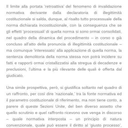
Il limite alla portata ‘retroattiva’ del fenomeno di invalidazione
normativa derivante dalla declaratoria di illegittimità
costituzionale si salda, dunque, al risalto tutto processuale della
norma dichiarata incostituzionale, con la conseguenza che se
gli effetti ‘processuali’ di quella norma si sono ormai consolidati,
nel quadro della dinamica del procedimento – in corso o già
concluso all’atto della pronuncia di illegittimità costituzionale –
ma comunque ‘interessato’ alla applicazione di quella norma, la
sentenza demolitoria della norma stessa non potrà incidere su
fatti e rapporti ormai cristallizzatisi alla stregua di decadenze e
preclusioni, l’ultima e la più rilevante delle quali è offerta dal
giudicato.
Una simile prospettiva, però, si giustifica soltanto nel quadro di
un raffronto, per così dire ‘nazionale,’ tra la fonte normativa ed
il parametro costituzionale di riferimento, ma non tiene conto, a
parere di queste Sezioni Unite, del ben diverso assetto che
quello scrutinio e quel raffronto ricevono ove venga in discorso
– quale normativa interposta – un principio di natura
convenzionale, quale può essere il diritto al ‘giusto processo’,