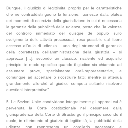
Dunque, il giudizio di legittimità, proprio per le caratteristiche
che ne contraddistinguono la funzione, fuoriesce dalla platea
dei momenti di esercizio della giurisdizione in cui è necessaria
la garanzia della pubblicità della udienza, posto che “la valenza
del controllo immediato del quisque de populo sullo
svolgimento delle attività processuali, reso possibile dal libero
accesso all’aula di udienza – uno degli strumenti di garanzia
della correttezza dell’amministrazione della giustizia – si
apprezza […], secondo un classico, risalente ed acquisito
principio, in modo specifico quando il giudice sia chiamato ad
assumere prove, specialmente orali-rappresentative, e
comunque ad accertare o ricostruire fatti; mentre si attenua
grandemente allorché al giudice competa soltanto risolvere
questioni interpretative”.
5. Le Sezioni Unite condividono integralmente gli approdi cui è
pervenuta la Corte costituzionale nel desumere dalla
giurisprudenza della Corte di Strasburgo il principio secondo il
quale, in riferimento al giudizio di legittimità, la pubblicità della
udienza non rappresenta un corollario necessario e