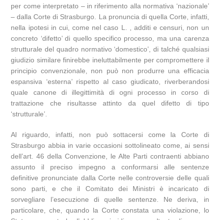
per come interpretato – in riferimento alla normativa ‘nazionale’
– dalla Corte di Strasburgo. La pronuncia di quella Corte, infatti,
nella ipotesi in cui, come nel caso L. , additi e censuri, non un
concreto ‘difetto’ di quello specifico processo, ma una carenza
strutturale del quadro normativo ‘domestico’, di talché qualsiasi
giudizio similare finirebbe ineluttabilmente per compromettere il
principio convenzionale, non può non produrre una efficacia
espansiva ‘esterna’ rispetto al caso giudicato, riverberandosi
quale canone di illegittimità di ogni processo in corso di
trattazione che risultasse attinto da quel difetto di tipo
‘strutturale’.
Al riguardo, infatti, non può sottacersi come la Corte di
Strasburgo abbia in varie occasioni sottolineato come, ai sensi
dell’art. 46 della Convenzione, le Alte Parti contraenti abbiano
assunto il preciso impegno a conformarsi alle sentenze
definitive pronunciate dalla Corte nelle controversie delle quali
sono parti, e che il Comitato dei Ministri è incaricato di
sorvegliare l’esecuzione di quelle sentenze. Ne deriva, in
particolare, che, quando la Corte constata una violazione, lo