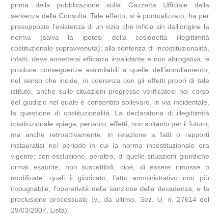
prima della pubblicazione sulla Gazzetta Ufficiale della
sentenza della Consulta. Tale effetto, si è puntualizzato, ha per
presupposto l’esistenza di un vizio che inficia sin dall’origine la
norma (salva la ipotesi della cosiddetta illegittimità
costituzionale sopravvenuta); alla sentenza di incostituzionalità,
infatti, deve annettersi efficacia invalidante e non abrogativa, e
produce conseguenze assimilabili a quelle dell’annullamento,
nel senso che incide, in coerenza con gli effetti propri di tale
istituto, anche sulle situazioni pregresse verificatesi nel corso
del giudizio nel quale è consentito sollevare, in via incidentale,
la questione di costituzionalità. La declaratoria di illegittimità
costituzionale spiega, pertanto, effetti, non soltanto per il futuro,
ma anche retroattivamente, in relazione a fatti o rapporti
instauratisi nel periodo in cui la norma incostituzionale era
vigente; con esclusione, peraltro, di quelle situazioni giuridiche
ormai esaurite, non suscettibili, cioè, di essere rimosse o
modificate, quali il giudicato, l’atto amministrativo non più
impugnabile, l’operatività della sanzione della decadenza, e la
preclusione processuale (v., da ultimo, Sez. U, n. 27614 del
29/03/2007, Lista).