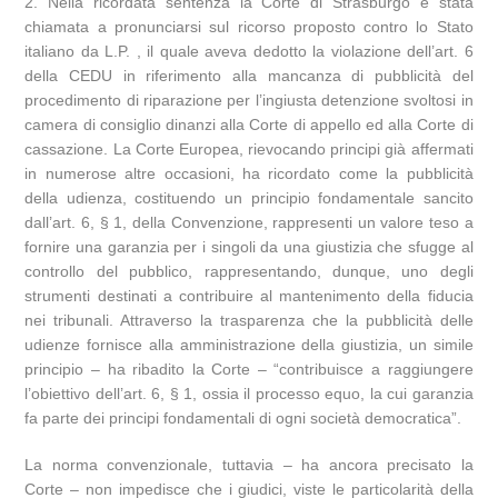
2. Nella ricordata sentenza la Corte di Strasburgo è stata
chiamata a pronunciarsi sul ricorso proposto contro lo Stato
italiano da L.P. , il quale aveva dedotto la violazione dell’art. 6
della CEDU in riferimento alla mancanza di pubblicità del
procedimento di riparazione per l’ingiusta detenzione svoltosi in
camera di consiglio dinanzi alla Corte di appello ed alla Corte di
cassazione. La Corte Europea, rievocando principi già affermati
in numerose altre occasioni, ha ricordato come la pubblicità
della udienza, costituendo un principio fondamentale sancito
dall’art. 6, § 1, della Convenzione, rappresenti un valore teso a
fornire una garanzia per i singoli da una giustizia che sfugge al
controllo del pubblico, rappresentando, dunque, uno degli
strumenti destinati a contribuire al mantenimento della fiducia
nei tribunali. Attraverso la trasparenza che la pubblicità delle
udienze fornisce alla amministrazione della giustizia, un simile
principio – ha ribadito la Corte – “contribuisce a raggiungere
l’obiettivo dell’art. 6, § 1, ossia il processo equo, la cui garanzia
fa parte dei principi fondamentali di ogni società democratica”.
La norma convenzionale, tuttavia – ha ancora precisato la
Corte – non impedisce che i giudici, viste le particolarità della