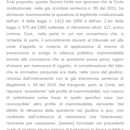
A tal proposito, queste Sezioni Unite non ignorano che la Corte
costituzionale, nella già ricordata sentenza n. 80 del 2011, ha
dichiarato inammissibile la questione di legittimità costituzionale
dell’art. 4 della legge n. 1423 del 1956 e dell’art. 2-ter della
legge n. 575 del 1965 sollevata, in riferimento all’art. 117, primo
comma, Cost., nella parte in cui non consentono che, a
richiesta di parte, il procedimento davanti al tribunale ed alla
corte d’appello in materia di applicazione di misure di
prevenzione si svolga in udienza pubblica; inammissibilità
dovuta alla circostanza che la questione aveva perso ragion
d’essere per mancanza di oggetto, in considerazione del fatto
che la normativa censurata era stata, nelle more del giudizio,
rimossa dall’ordinamento con la già intervenuta sentenza di
illegittimità n. 93 del 2010. Nel frangente, però, la Corte, nel
reputare “assorbente” tale profilo di inammissibilità, non mancò
di sottolineare come fosse in quello specifico caso “pur
riconoscibile” altro profilo di inammissibilità, derivante “dal
difetto di rilevanza della questione nel giudizio a quo, non
risultando dall’ordinanza di rimessione che l’interessato,
ricorrente per cassazione, [avesse] formulato nei precedenti
gradi di giudizio alcuna istanza di trattazione in forma pubblica