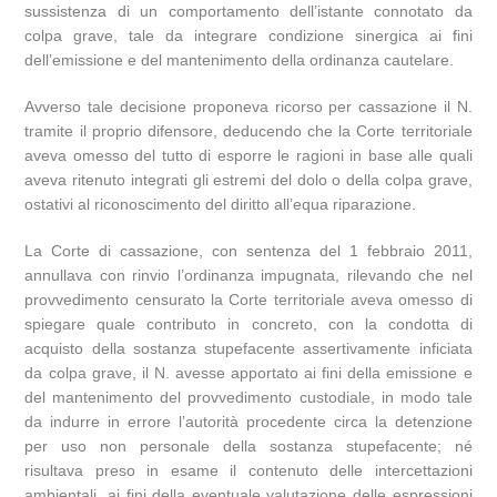
sussistenza di un comportamento dell’istante connotato da
colpa grave, tale da integrare condizione sinergica ai fini
dell’emissione e del mantenimento della ordinanza cautelare.
Avverso tale decisione proponeva ricorso per cassazione il N.
tramite il proprio difensore, deducendo che la Corte territoriale
aveva omesso del tutto di esporre le ragioni in base alle quali
aveva ritenuto integrati gli estremi del dolo o della colpa grave,
ostativi al riconoscimento del diritto all’equa riparazione.
La Corte di cassazione, con sentenza del 1 febbraio 2011,
annullava con rinvio l’ordinanza impugnata, rilevando che nel
provvedimento censurato la Corte territoriale aveva omesso di
spiegare quale contributo in concreto, con la condotta di
acquisto della sostanza stupefacente assertivamente inficiata
da colpa grave, il N. avesse apportato ai fini della emissione e
del mantenimento del provvedimento custodiale, in modo tale
da indurre in errore l’autorità procedente circa la detenzione
per uso non personale della sostanza stupefacente; né
risultava preso in esame il contenuto delle intercettazioni
ambientali, ai fini della eventuale valutazione delle espressioni