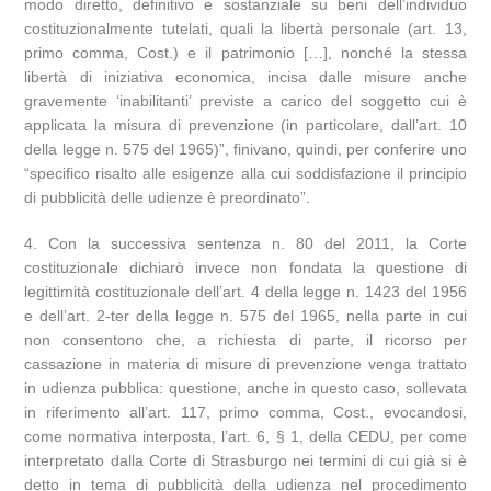
modo diretto, definitivo e sostanziale su beni dell’individuo
costituzionalmente tutelati, quali la libertà personale (art. 13,
primo comma, Cost.) e il patrimonio […], nonché la stessa
libertà di iniziativa economica, incisa dalle misure anche
gravemente ‘inabilitanti’ previste a carico del soggetto cui è
applicata la misura di prevenzione (in particolare, dall’art. 10
della legge n. 575 del 1965)”, finivano, quindi, per conferire uno
“specifico risalto alle esigenze alla cui soddisfazione il principio
di pubblicità delle udienze è preordinato”.
4. Con la successiva sentenza n. 80 del 2011, la Corte
costituzionale dichiarò invece non fondata la questione di
legittimità costituzionale dell’art. 4 della legge n. 1423 del 1956
e dell’art. 2-ter della legge n. 575 del 1965, nella parte in cui
non consentono che, a richiesta di parte, il ricorso per
cassazione in materia di misure di prevenzione venga trattato
in udienza pubblica: questione, anche in questo caso, sollevata
in riferimento all’art. 117, primo comma, Cost., evocandosi,
come normativa interposta, l’art. 6, § 1, della CEDU, per come
interpretato dalla Corte di Strasburgo nei termini di cui già si è
detto in tema di pubblicità della udienza nel procedimento