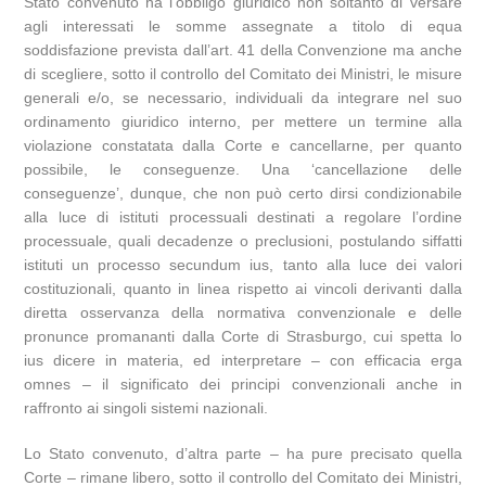
Stato convenuto ha l’obbligo giuridico non soltanto di versare
agli interessati le somme assegnate a titolo di equa
soddisfazione prevista dall’art. 41 della Convenzione ma anche
di scegliere, sotto il controllo del Comitato dei Ministri, le misure
generali e/o, se necessario, individuali da integrare nel suo
ordinamento giuridico interno, per mettere un termine alla
violazione constatata dalla Corte e cancellarne, per quanto
possibile, le conseguenze. Una ‘cancellazione delle
conseguenze’, dunque, che non può certo dirsi condizionabile
alla luce di istituti processuali destinati a regolare l’ordine
processuale, quali decadenze o preclusioni, postulando siffatti
istituti un processo secundum ius, tanto alla luce dei valori
costituzionali, quanto in linea rispetto ai vincoli derivanti dalla
diretta osservanza della normativa convenzionale e delle
pronunce promananti dalla Corte di Strasburgo, cui spetta lo
ius dicere in materia, ed interpretare – con efficacia erga
omnes – il significato dei principi convenzionali anche in
raffronto ai singoli sistemi nazionali.
Lo Stato convenuto, d’altra parte – ha pure precisato quella
Corte – rimane libero, sotto il controllo del Comitato dei Ministri,