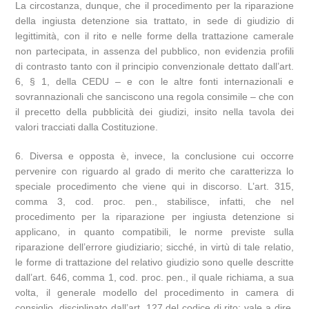
La circostanza, dunque, che il procedimento per la riparazione
della ingiusta detenzione sia trattato, in sede di giudizio di
legittimità, con il rito e nelle forme della trattazione camerale
non partecipata, in assenza del pubblico, non evidenzia profili
di contrasto tanto con il principio convenzionale dettato dall’art.
6, § 1, della CEDU – e con le altre fonti internazionali e
sovrannazionali che sanciscono una regola consimile – che con
il precetto della pubblicità dei giudizi, insito nella tavola dei
valori tracciati dalla Costituzione.
6. Diversa e opposta è, invece, la conclusione cui occorre
pervenire con riguardo al grado di merito che caratterizza lo
speciale procedimento che viene qui in discorso. L’art. 315,
comma 3, cod. proc. pen., stabilisce, infatti, che nel
procedimento per la riparazione per ingiusta detenzione si
applicano, in quanto compatibili, le norme previste sulla
riparazione dell’errore giudiziario; sicché, in virtù di tale relatio,
le forme di trattazione del relativo giudizio sono quelle descritte
dall’art. 646, comma 1, cod. proc. pen., il quale richiama, a sua
volta, il generale modello del procedimento in camera di
consiglio, disciplinato dall’art. 127 del codice di rito: vale a dire,