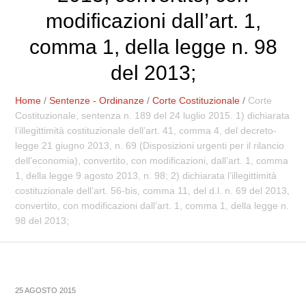
modificazioni dall’art. 1,
comma 1, della legge n. 98
del 2013;
Home
/
Sentenze - Ordinanze
/
Corte Costituzionale
/
Corte
Costituzionale, sentenza n. 189 del 24 luglio 2015. 1) dichiarata
l’illegittimità costituzionale dell’art. 41, comma 4, del decreto-
legge 21 giugno 2013, n. 69 (Disposizioni urgenti per il rilancio
dell’economia), convertito, con modificazioni, dall’art. 1, comma
1, della legge 9 agosto 2013, n. 98; 2) dichiarata l’illegittimità
costituzionale dell’art. 56-bis, comma 11, del d.l. n. 69 del 2013,
convertito, con modificazioni dall’art. 1, comma 1, della legge n.
98 del 2013;
25 AGOSTO 2015