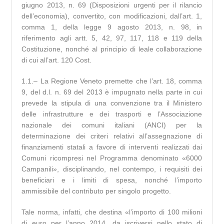
giugno 2013, n. 69 (Disposizioni urgenti per il rilancio
dell’economia), convertito, con modificazioni, dall’art. 1,
comma 1, della legge 9 agosto 2013, n. 98, in
riferimento agli artt. 5, 42, 97, 117, 118 e 119 della
Costituzione, nonché al principio di leale collaborazione
di cui all’art. 120 Cost.
1.1.– La Regione Veneto premette che l’art. 18, comma
9, del d.l. n. 69 del 2013 è impugnato nella parte in cui
prevede la stipula di una convenzione tra il Ministero
delle infrastrutture e dei trasporti e l’Associazione
nazionale dei comuni italiani (ANCI) per la
determinazione dei criteri relativi all’assegnazione di
finanziamenti statali a favore di interventi realizzati dai
Comuni ricompresi nel Programma denominato «6000
Campanili», disciplinando, nel contempo, i requisiti dei
beneficiari e i limiti di spesa, nonché l’importo
ammissibile del contributo per singolo progetto.
Tale norma, infatti, che destina «l’importo di 100 milioni
di euro per l’anno 2014, da iscriversi nello stato di