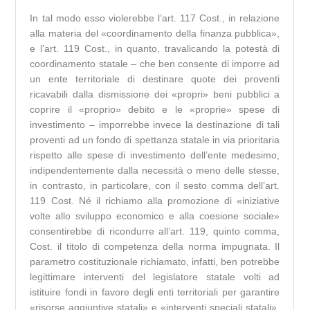
In tal modo esso violerebbe l’art. 117 Cost., in relazione
alla materia del «coordinamento della finanza pubblica»,
e l’art. 119 Cost., in quanto, travalicando la potestà di
coordinamento statale – che ben consente di imporre ad
un ente territoriale di destinare quote dei proventi
ricavabili dalla dismissione dei «propri» beni pubblici a
coprire il «proprio» debito e le «proprie» spese di
investimento – imporrebbe invece la destinazione di tali
proventi ad un fondo di spettanza statale in via prioritaria
rispetto alle spese di investimento dell’ente medesimo,
indipendentemente dalla necessità o meno delle stesse,
in contrasto, in particolare, con il sesto comma dell’art.
119 Cost. Né il richiamo alla promozione di «iniziative
volte allo sviluppo economico e alla coesione sociale»
consentirebbe di ricondurre all’art. 119, quinto comma,
Cost. il titolo di competenza della norma impugnata. Il
parametro costituzionale richiamato, infatti, ben potrebbe
legittimare interventi del legislatore statale volti ad
istituire fondi in favore degli enti territoriali per garantire
«risorse aggiuntive statali» e «interventi speciali statali»,