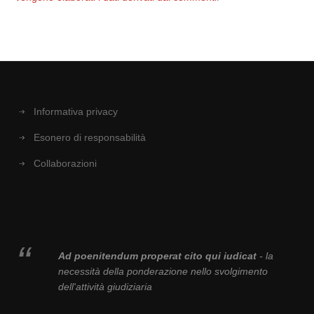
Informativa privacy
Esonero di responsabilità
Collaborazioni
Ad poenitendum properat cito qui iudicat
- la
necessità della ponderazione nello svolgimento
dell'attività giudiziaria