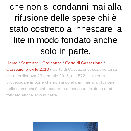
che non si condanni mai alla
rifusione delle spese chi è
stato costretto a innescare la
lite in modo fondato anche
solo in parte.
Home
/
Sentenze - Ordinanze
/
Corte di Cassazione
/
Cassazione civile 2018
/
Corte di Cassazione, sezione terza
civile, ordinanza 23 gennaio 2018, n. 1572. Il sistema
processuale impone che non si condanni mai alla rifusione
delle spese chi è stato costretto a innescare la lite in modo
fondato anche solo in parte.