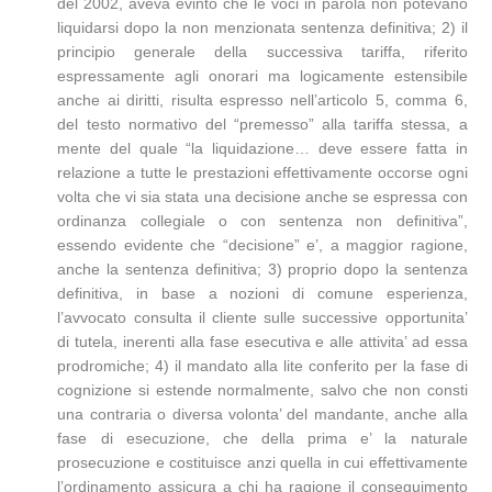
del 2002, aveva evinto che le voci in parola non potevano
liquidarsi dopo la non menzionata sentenza definitiva; 2) il
principio generale della successiva tariffa, riferito
espressamente agli onorari ma logicamente estensibile
anche ai diritti, risulta espresso nell’articolo 5, comma 6,
del testo normativo del “premesso” alla tariffa stessa, a
mente del quale “la liquidazione… deve essere fatta in
relazione a tutte le prestazioni effettivamente occorse ogni
volta che vi sia stata una decisione anche se espressa con
ordinanza collegiale o con sentenza non definitiva”,
essendo evidente che “decisione” e’, a maggior ragione,
anche la sentenza definitiva; 3) proprio dopo la sentenza
definitiva, in base a nozioni di comune esperienza,
l’avvocato consulta il cliente sulle successive opportunita’
di tutela, inerenti alla fase esecutiva e alle attivita’ ad essa
prodromiche; 4) il mandato alla lite conferito per la fase di
cognizione si estende normalmente, salvo che non consti
una contraria o diversa volonta’ del mandante, anche alla
fase di esecuzione, che della prima e’ la naturale
prosecuzione e costituisce anzi quella in cui effettivamente
l’ordinamento assicura a chi ha ragione il conseguimento