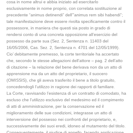
cosa in nome altrui e abbia iniziato ad esercitarlo
esclusivamente in nome proprio, con correlata sostituzione al
precedente “animus detinendi” dell'”animus rem sibi habendi”;
tale manifestazione deve essere rivolta specificamente contro il
possessore, in maniera che questi sia posto in grado di
rendersi conto di una concreta opposizione all’esercizio del
possesso da parte sua (Sez. 2, Sentenza n. 11403 del
16/05/2006, Cas. Sez. 2, Sentenza n. 4701 del 12/05/1999).
Cio’ debitamente premesso, la corte territoriale ha accertato
che, secondo le stesse allegazioni dell’attore – pag. 2 dell’atto
di citazione – la relazione del bene derivava non da un atto di
apprensione ma da un atto del proprietario, il suocero
(OMISSIS), che gli aveva trasferito il bene a titolo gratuito,
concedendogli l’utilizzo in ragione dei rapporti di familiare.
La Corte, ravvisando l’esistenza di un contratto di comodato, ha
escluso che l’utilizzo esclusivo del medesimo ed il compimento
di atti di amministrazione, per la conservazione ed il
miglioramento delle sue condizioni, integrasse un atto di
interversione del possesso nei confronti del proprietario, e,
successivamente dei suoi eredi, idoneo al mutamento del titolo.
Conseguentemente, il giudice di appello, facendo applicazione