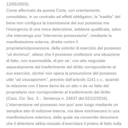
12/05/2003);
Come affermato da questa Corte, con orientamento
consolidato, in un contratto ad effetti obbligatori, la “traditio” del
bene non configura la trasmissione del suo possesso ma
l’insorgenza di una mera detenzione, sebbene qualificata, salvo
che intervenga una “interversio possessionis”, mediante la
manifestazione esterna, diretta contro il
proprietario/possessore, della volonta’ di esercizio del possesso
“uti dominus”, atteso che il possesso costituisce una situazione
di fatto, non trasmissibile, di per se’, con atto negoziale
separatamente dal trasferimento del diritto corrispondente al
suo esercizio, sicche’ non opera la presunzione del possesso
utile “ad usucapionem”, previsto dall’articolo 1141 c.c., quando
la relazione con il bene derivi da un atto o da un fatto del
proprietario non corrispondente al trasferimento del diritto
(Cass. Civ. Sez. 3 -, Sentenza n. 24637 del 02/12/2016).
L’interversione nel possesso non puo’ aver luogo mediante un
semplice atto di volizione interna, ma deve estrinsecarsi in una
manifestazione esteriore, dalla quale sia consentito desumere
che il detentore abbia cessato d’esercitare il potere di fatto sulla