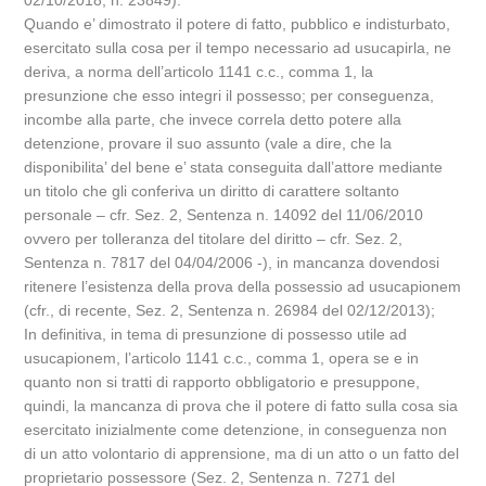
02/10/2018, n. 23849).
Quando e’ dimostrato il potere di fatto, pubblico e indisturbato,
esercitato sulla cosa per il tempo necessario ad usucapirla, ne
deriva, a norma dell’articolo 1141 c.c., comma 1, la
presunzione che esso integri il possesso; per conseguenza,
incombe alla parte, che invece correla detto potere alla
detenzione, provare il suo assunto (vale a dire, che la
disponibilita’ del bene e’ stata conseguita dall’attore mediante
un titolo che gli conferiva un diritto di carattere soltanto
personale – cfr. Sez. 2, Sentenza n. 14092 del 11/06/2010
ovvero per tolleranza del titolare del diritto – cfr. Sez. 2,
Sentenza n. 7817 del 04/04/2006 -), in mancanza dovendosi
ritenere l’esistenza della prova della possessio ad usucapionem
(cfr., di recente, Sez. 2, Sentenza n. 26984 del 02/12/2013);
In definitiva, in tema di presunzione di possesso utile ad
usucapionem, l’articolo 1141 c.c., comma 1, opera se e in
quanto non si tratti di rapporto obbligatorio e presuppone,
quindi, la mancanza di prova che il potere di fatto sulla cosa sia
esercitato inizialmente come detenzione, in conseguenza non
di un atto volontario di apprensione, ma di un atto o un fatto del
proprietario possessore (Sez. 2, Sentenza n. 7271 del