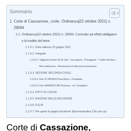
Sommario
Corte di Cassazione, civile, Ordinanza|22 ottobre 2021| n.
29594.
Ordinanza|22 ottobre 2021| n. 29594. Contratto ad effetti obbligatori
e la traditio del bene
Data udienza 25 giugno 2021
Integrale
Tag/parola chiave: Diritti reali – Usucapione – Presupposti – Traditio del bene –
Mera detenzione – Necessità di un’interversio posessionis
SEZIONE SECONDA CIVILE
Dott. DI VIRGILIO Rosa Maria – Presidente
Dott. GIANNACCARI Rossana – rel. Consigliere
FATTI DI CAUSA
RAGIONI DELLA DECISIONE
P.Q.M.
Per aprire la pagina facebook @avvrenatodisa Cliccare qui
Corte di
Cassazione,