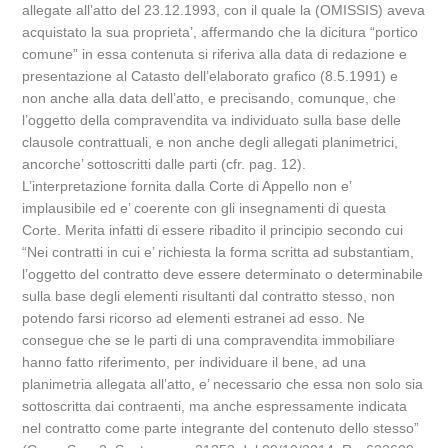
allegate all’atto del 23.12.1993, con il quale la (OMISSIS) aveva
acquistato la sua proprieta’, affermando che la dicitura “portico
comune” in essa contenuta si riferiva alla data di redazione e
presentazione al Catasto dell’elaborato grafico (8.5.1991) e
non anche alla data dell’atto, e precisando, comunque, che
l’oggetto della compravendita va individuato sulla base delle
clausole contrattuali, e non anche degli allegati planimetrici,
ancorche’ sottoscritti dalle parti (cfr. pag. 12).
L’interpretazione fornita dalla Corte di Appello non e’
implausibile ed e’ coerente con gli insegnamenti di questa
Corte. Merita infatti di essere ribadito il principio secondo cui
“Nei contratti in cui e’ richiesta la forma scritta ad substantiam,
l’oggetto del contratto deve essere determinato o determinabile
sulla base degli elementi risultanti dal contratto stesso, non
potendo farsi ricorso ad elementi estranei ad esso. Ne
consegue che se le parti di una compravendita immobiliare
hanno fatto riferimento, per individuare il bene, ad una
planimetria allegata all’atto, e’ necessario che essa non solo sia
sottoscritta dai contraenti, ma anche espressamente indicata
nel contratto come parte integrante del contenuto dello stesso”