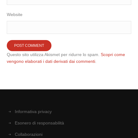
Website
Questo sito utilizza Akismet per ridurre lo spam.
Scopri come
vengono elaborati i dati derivati dai commenti
.
Informativa privacy
Esonero di responsabilità
Collaborazioni