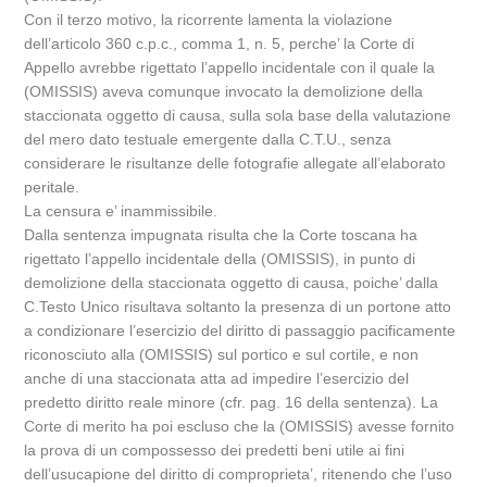
Con il terzo motivo, la ricorrente lamenta la violazione
dell’articolo 360 c.p.c., comma 1, n. 5, perche’ la Corte di
Appello avrebbe rigettato l’appello incidentale con il quale la
(OMISSIS) aveva comunque invocato la demolizione della
staccionata oggetto di causa, sulla sola base della valutazione
del mero dato testuale emergente dalla C.T.U., senza
considerare le risultanze delle fotografie allegate all’elaborato
peritale.
La censura e’ inammissibile.
Dalla sentenza impugnata risulta che la Corte toscana ha
rigettato l’appello incidentale della (OMISSIS), in punto di
demolizione della staccionata oggetto di causa, poiche’ dalla
C.Testo Unico risultava soltanto la presenza di un portone atto
a condizionare l’esercizio del diritto di passaggio pacificamente
riconosciuto alla (OMISSIS) sul portico e sul cortile, e non
anche di una staccionata atta ad impedire l’esercizio del
predetto diritto reale minore (cfr. pag. 16 della sentenza). La
Corte di merito ha poi escluso che la (OMISSIS) avesse fornito
la prova di un compossesso dei predetti beni utile ai fini
dell’usucapione del diritto di comproprieta’, ritenendo che l’uso