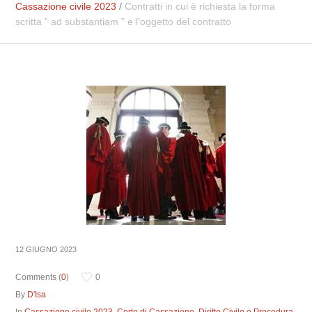
Cassazione civile 2023
/
Contratti in cui è richiesta la forma
scritta ” ad substantiam ” e l’oggetto del contratto
12 GIUGNO 2023
Comments (
0
)
0
By
D'Isa