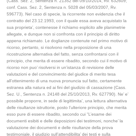
(Cass. Sez. 2, Sentenza n. 21352 del 09/10/2014, Rv. 632609;
conf. Cass. Sez. 2, Sentenza n. 5028 del 05/03/2007, Rv.
596773). Nel caso di specie, la ricorrente non evidenzia che il
contratto del 23.12.1993, con il quale essa aveva acquistato la
sua proprieta’, contenesse il richiamo esplicito alle planimetrie
allegate, e dunque non si confronta con il principio di diritto
appena richiamato. Le doglianze contenute nel primo motivo di
ricorso, pertanto, si risolvono nella proposizione di una
ricostruzione alternativa del fatto, senza confrontarsi con il
principio, che merita di essere ribadito, secondo cui il motivo di
ricorso non puo’ risolversi in un’istanza di revisione delle
valutazioni e del convincimento del giudice di merito tesa
all’ottenimento di una nuova pronuncia sul fatto, certamente
estranea alla natura ed ai fini del giudizio di cassazione (Cass.
Sez. U., Sentenza n. 24148 del 25/10/2013, Rv. 627790). Ne’ e’
possibile proporre, in sede di legittimita’, una lettura alternativa
delle risultanze istruttorie, posto l’ulteriore principio, che merita
esso pure di essere ribadito, secondo cui “L’esame dei
documenti esibiti e delle deposizioni dei testimoni, nonche’ la
valutazione dei documenti e delle risultanze della prova
testimoniale, il giudizio sull’attendibilita’ dei testi e sulla