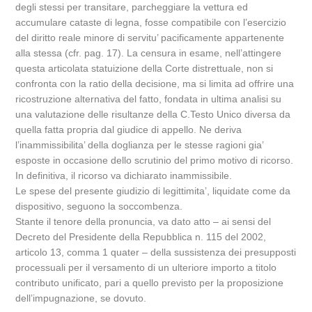
degli stessi per transitare, parcheggiare la vettura ed
accumulare cataste di legna, fosse compatibile con l’esercizio
del diritto reale minore di servitu’ pacificamente appartenente
alla stessa (cfr. pag. 17). La censura in esame, nell’attingere
questa articolata statuizione della Corte distrettuale, non si
confronta con la ratio della decisione, ma si limita ad offrire una
ricostruzione alternativa del fatto, fondata in ultima analisi su
una valutazione delle risultanze della C.Testo Unico diversa da
quella fatta propria dal giudice di appello. Ne deriva
l’inammissibilita’ della doglianza per le stesse ragioni gia’
esposte in occasione dello scrutinio del primo motivo di ricorso.
In definitiva, il ricorso va dichiarato inammissibile.
Le spese del presente giudizio di legittimita’, liquidate come da
dispositivo, seguono la soccombenza.
Stante il tenore della pronuncia, va dato atto – ai sensi del
Decreto del Presidente della Repubblica n. 115 del 2002,
articolo 13, comma 1 quater – della sussistenza dei presupposti
processuali per il versamento di un ulteriore importo a titolo
contributo unificato, pari a quello previsto per la proposizione
dell’impugnazione, se dovuto.