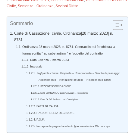
In
Cassazione civile 2023
,
Corte di Cassazione
,
Diritto Civile e Procedura
Civile
,
Sentenze - Ordinanze
,
Sezioni Diritto
Sommario
Corte di Cassazione, civile, Ordinanza|28 marzo 2023| n.
8731.
Ordinanza|28 marzo 2023| n. 8731. Contratti in cui è richiesta la
forma scritta ” ad substantiam ” e l’oggetto del contratto
Data udienza 9 marzo 2023
Integrale
Tag/parola chiave: Proprietà – Comproprietà – Servitù di passaggio
– Accertamento – Rimozione ostacoli – Risarcimento danni
SEZIONE SECONDA CIVILE
Dott. LOMBARDO Luigi Giovanni – Presidente
Dott. OLIVA Stefano – rel. Consigliere
FATTI DI CAUSA
RAGIONI DELLA DECISIONE
P.Q.M.
Per aprire la pagina facebook @avvrenatodisa Cliccare qui