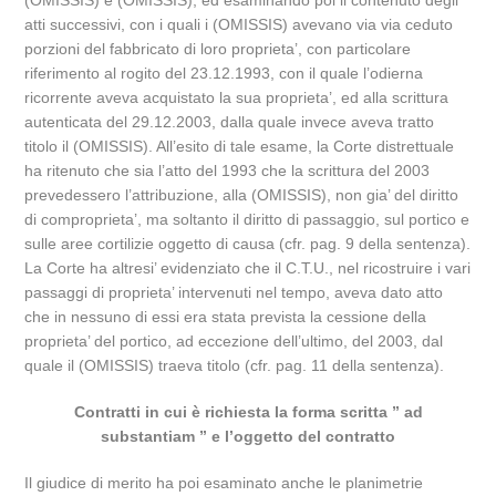
(OMISSIS) e (OMISSIS), ed esaminando poi il contenuto degli
atti successivi, con i quali i (OMISSIS) avevano via via ceduto
porzioni del fabbricato di loro proprieta’, con particolare
riferimento al rogito del 23.12.1993, con il quale l’odierna
ricorrente aveva acquistato la sua proprieta’, ed alla scrittura
autenticata del 29.12.2003, dalla quale invece aveva tratto
titolo il (OMISSIS). All’esito di tale esame, la Corte distrettuale
ha ritenuto che sia l’atto del 1993 che la scrittura del 2003
prevedessero l’attribuzione, alla (OMISSIS), non gia’ del diritto
di comproprieta’, ma soltanto il diritto di passaggio, sul portico e
sulle aree cortilizie oggetto di causa (cfr. pag. 9 della sentenza).
La Corte ha altresi’ evidenziato che il C.T.U., nel ricostruire i vari
passaggi di proprieta’ intervenuti nel tempo, aveva dato atto
che in nessuno di essi era stata prevista la cessione della
proprieta’ del portico, ad eccezione dell’ultimo, del 2003, dal
quale il (OMISSIS) traeva titolo (cfr. pag. 11 della sentenza).
Contratti in cui è richiesta la forma scritta ” ad
substantiam ” e l’oggetto del contratto
Il giudice di merito ha poi esaminato anche le planimetrie