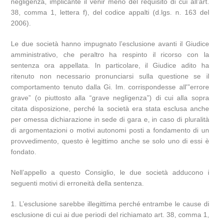
negligenza, implicante il venir meno del requisito di cui all’art.
38, comma 1, lettera f), del codice appalti (d.lgs. n. 163 del
2006).
Le due società hanno impugnato l’esclusione avanti il Giudice
amministrativo, che peraltro ha respinto il ricorso con la
sentenza ora appellata. In particolare, il Giudice adito ha
ritenuto non necessario pronunciarsi sulla questione se il
comportamento tenuto dalla Gi. Im. corrispondesse all'”errore
grave” (o piuttosto alla “grave negligenza”) di cui alla sopra
citata disposizione, perché la società era stata esclusa anche
per omessa dichiarazione in sede di gara e, in caso di pluralità
di argomentazioni o motivi autonomi posti a fondamento di un
provvedimento, questo è legittimo anche se solo uno di essi è
fondato.
Nell’appello a questo Consiglio, le due società adducono i
seguenti motivi di erroneità della sentenza.
1. L’esclusione sarebbe illegittima perché entrambe le cause di
esclusione di cui ai due periodi del richiamato art. 38, comma 1,