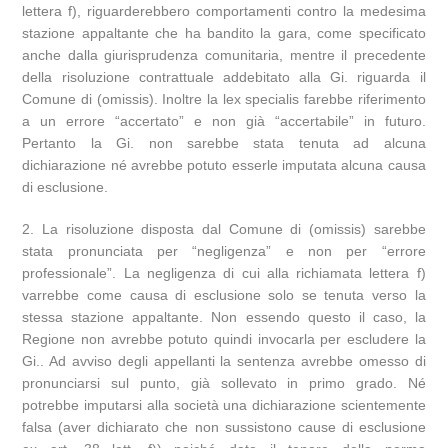
lettera f), riguarderebbero comportamenti contro la medesima
stazione appaltante che ha bandito la gara, come specificato
anche dalla giurisprudenza comunitaria, mentre il precedente
della risoluzione contrattuale addebitato alla Gi. riguarda il
Comune di (omissis). Inoltre la lex specialis farebbe riferimento
a un errore “accertato” e non già “accertabile” in futuro.
Pertanto la Gi. non sarebbe stata tenuta ad alcuna
dichiarazione né avrebbe potuto esserle imputata alcuna causa
di esclusione.
2. La risoluzione disposta dal Comune di (omissis) sarebbe
stata pronunciata per “negligenza” e non per “errore
professionale”. La negligenza di cui alla richiamata lettera f)
varrebbe come causa di esclusione solo se tenuta verso la
stessa stazione appaltante. Non essendo questo il caso, la
Regione non avrebbe potuto quindi invocarla per escludere la
Gi.. Ad avviso degli appellanti la sentenza avrebbe omesso di
pronunciarsi sul punto, già sollevato in primo grado. Né
potrebbe imputarsi alla società una dichiarazione scientemente
falsa (aver dichiarato che non sussistono cause di esclusione