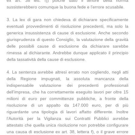
ex art. 38 lett. f)) poiché dato il tenore della norma
sussisterebbero comunque la buona fede e l’errore scusabile.
3. La lex di gara non chiedeva di dichiarare specificamente
eventuali provvedimenti di risoluzione precedenti, ma solo la
generica insussistenza di cause di esclusione. Anche secondo
giurisprudenza di questo Consiglio, la valutazione della gravità
delle possibili cause di esclusione da dichiarare sarebbe
rimessa al dichiarante. Andrebbe dunque applicato il principio
della tassatività della cause di esclusione.
4. La sentenza avrebbe altresì errato non cogliendo, negli atti
della Regione impugnati, la assoluta mancanza della
indispensabile valutazione dei precedenti professionali
dell’impresa, che ha correttamente eseguito lavori per oltre 15
milioni di euro per committenze pubbliche, a fronte della
risoluzione di un appalto da 147.000 euro, per di più
riguardante una tipologia di lavori affatto differente. Inoltre
l’Autorità per la Vigilanza sui Contratti Pubblici avrebbe
attestato che quella unica risoluzione non potrebbe configurare
una causa di esclusione ex art. 38, lettera f), o il grave errore