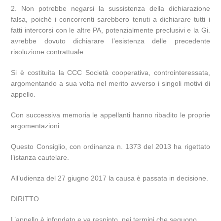
2. Non potrebbe negarsi la sussistenza della dichiarazione
falsa, poiché i concorrenti sarebbero tenuti a dichiarare tutti i
fatti intercorsi con le altre PA, potenzialmente preclusivi e la Gi.
avrebbe dovuto dichiarare l’esistenza delle precedente
risoluzione contrattuale.
Si è costituita la CCC Società cooperativa, controinteressata,
argomentando a sua volta nel merito avverso i singoli motivi di
appello.
Con successiva memoria le appellanti hanno ribadito le proprie
argomentazioni.
Questo Consiglio, con ordinanza n. 1373 del 2013 ha rigettato
l’istanza cautelare.
All’udienza del 27 giugno 2017 la causa è passata in decisione.
DIRITTO
L’appello è infondato e va respinto, nei termini che seguono.