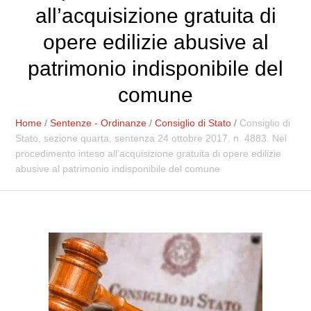
all’acquisizione gratuita di
opere edilizie abusive al
patrimonio indisponibile del
comune
Home
/
Sentenze - Ordinanze
/
Consiglio di Stato
/
Consiglio di
Stato, sezione quarta, sentenza 24 ottobre 2017, n. 4883. Nel
procedimento inteso all’acquisizione gratuita di opere edilizie
abusive al patrimonio indisponibile del comune