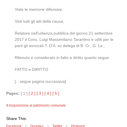
Viste le memorie difensive;
Visti tutti gli atti della causa;
Relatore nell’udienza pubblica del giorno 21 settembre
2017 il Cons. Luigi Massimiliano Tarantino e uditi per le
parti gli avvocati T. D’A. su delega di B. Cr., G. Le.;
Ritenuto e considerato in fatto e diritto quanto segue.
FATTO e DIRITTO
[…segue pagina successiva]
Pages:
[ 1 ]
[ 2 ]
[ 3 ]
[ 4 ]
[ 5 ]
Acquisizione al patrimonio comunale
Share This:
Facebook
Google+
Twitter
Pinterest