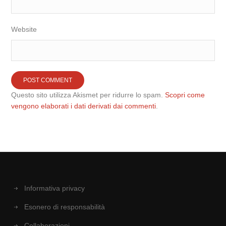
Website
Questo sito utilizza Akismet per ridurre lo spam.
Scopri come
vengono elaborati i dati derivati dai commenti
.
Informativa privacy
Esonero di responsabilità
Collaborazioni