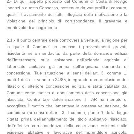
2.- Di qui l’appello proposto dal Comune di Costa di Rovigo
innanzi a questo Consesso, sostenuto da vari profili di censura,
quali il travisamento dei fatti, l’illogicità della motivazione e la
violazione del principio di corrispondenza. Il gravame è
meritevole di accoglimento.
2.1.- Il punto centrale della controversia verte sulla ragione per
la quale il Comune ha emesso i provvedimenti gravati,
risiedente nella mendacità, da parte della domanda edilizia
dell’interessato, sulla esistenza nell’azienda agricola di
fabbricato abitativo già prima dell’originaria domanda di
concessione. Tale situazione, ai sensi dell’art. 3, comma 1,
punti 1 della l.r. veneto n.24/85, integrando una preclusione del
rilascio di ulteriore concessione edilizia, è stata valutata dal
Comune come motivo di annullamento della concessione già
rilasciata. Contro tale determinazione il TAR ha ritenuto di
accogliere il motivo che lamentava la omessa valutazione, da
compiersi (ai sensi dell’art. 3, I comma, punto 1 della legge
citata) prima dell’annullamento del titolo abilitativo rilasciato,
dell’effettiva corrispondenza della costruzione esistente alle
esigenze abitative e lavorative dell’imprenditore agricolo.