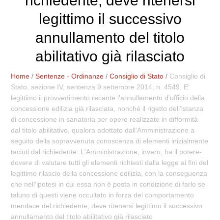
richiedente, deve ritenersi
legittimo il successivo
annullamento del titolo
abilitativo già rilasciato
Home
/
Sentenze - Ordinanze
/
Consiglio di Stato
/
Consiglio di
Stato, sezione IV, sentenza 9 settembre 2014, n. 4549. E'
legittimo il provvedimento recante l'annullamento d'ufficio della
concessione edilizia già rilasciata, nonché il rigetto dell'istanza
di concessione in sanatoria per opere realizzate in difformità
dal titolo abilitativo, qualora adottato dall'Amministrazione a
seguito della sopravvenuta conoscenza di elementi inizialmente
taciuti dal richiedente. L'Amministrazione, invero, ha il potere-
dovere di valutare tutti gli elementi richiesti dalla legge ai fini del
legittimo rilascio della concessione edilizia, con la conseguenza
che nell'ipotesi in cui essa non è posta in condizione di farlo se
taluno di questi viene occultato in forza del comportamento
mendace del richiedente, deve ritenersi legittimo il successivo
annullamento del titolo abilitativo già rilasciato