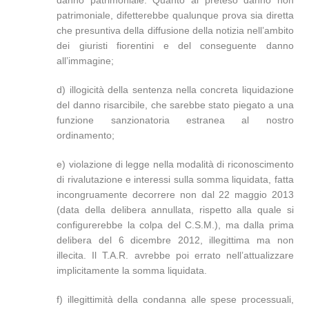
danno patrimoniale. Quanto al preteso danno non
patrimoniale, difetterebbe qualunque prova sia diretta
che presuntiva della diffusione della notizia nell’ambito
dei giuristi fiorentini e del conseguente danno
all’immagine;
d) illogicità della sentenza nella concreta liquidazione
del danno risarcibile, che sarebbe stato piegato a una
funzione sanzionatoria estranea al nostro
ordinamento;
e) violazione di legge nella modalità di riconoscimento
di rivalutazione e interessi sulla somma liquidata, fatta
incongruamente decorrere non dal 22 maggio 2013
(data della delibera annullata, rispetto alla quale si
configurerebbe la colpa del C.S.M.), ma dalla prima
delibera del 6 dicembre 2012, illegittima ma non
illecita. Il T.A.R. avrebbe poi errato nell’attualizzare
implicitamente la somma liquidata.
f) illegittimità della condanna alle spese processuali,