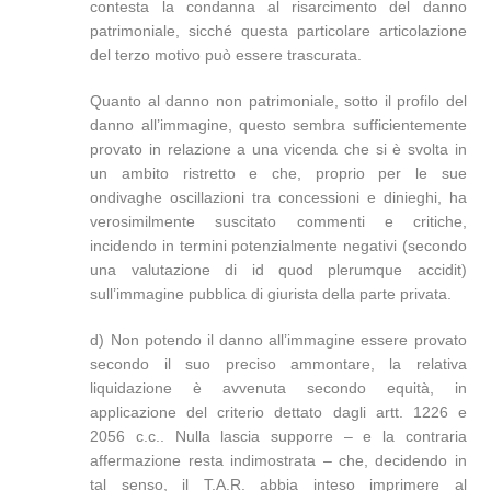
contesta la condanna al risarcimento del danno
patrimoniale, sicché questa particolare articolazione
del terzo motivo può essere trascurata.
Quanto al danno non patrimoniale, sotto il profilo del
danno all’immagine, questo sembra sufficientemente
provato in relazione a una vicenda che si è svolta in
un ambito ristretto e che, proprio per le sue
ondivaghe oscillazioni tra concessioni e dinieghi, ha
verosimilmente suscitato commenti e critiche,
incidendo in termini potenzialmente negativi (secondo
una valutazione di id quod plerumque accidit)
sull’immagine pubblica di giurista della parte privata.
d) Non potendo il danno all’immagine essere provato
secondo il suo preciso ammontare, la relativa
liquidazione è avvenuta secondo equità, in
applicazione del criterio dettato dagli artt. 1226 e
2056 c.c.. Nulla lascia supporre – e la contraria
affermazione resta indimostrata – che, decidendo in
tal senso, il T.A.R. abbia inteso imprimere al