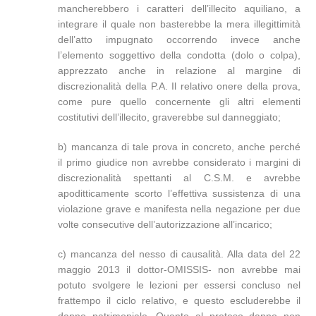
mancherebbero i caratteri dell’illecito aquiliano, a
integrare il quale non basterebbe la mera illegittimità
dell’atto impugnato occorrendo invece anche
l’elemento soggettivo della condotta (dolo o colpa),
apprezzato anche in relazione al margine di
discrezionalità della P.A. Il relativo onere della prova,
come pure quello concernente gli altri elementi
costitutivi dell’illecito, graverebbe sul danneggiato;
b) mancanza di tale prova in concreto, anche perché
il primo giudice non avrebbe considerato i margini di
discrezionalità spettanti al C.S.M. e avrebbe
apoditticamente scorto l’effettiva sussistenza di una
violazione grave e manifesta nella negazione per due
volte consecutive dell’autorizzazione all’incarico;
c) mancanza del nesso di causalità. Alla data del 22
maggio 2013 il dottor-OMISSIS- non avrebbe mai
potuto svolgere le lezioni per essersi concluso nel
frattempo il ciclo relativo, e questo escluderebbe il