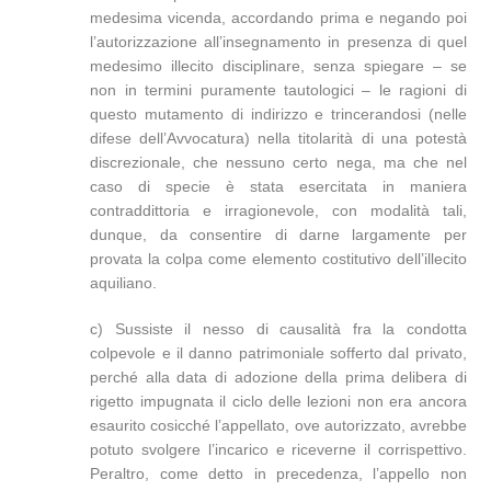
medesima vicenda, accordando prima e negando poi
l’autorizzazione all’insegnamento in presenza di quel
medesimo illecito disciplinare, senza spiegare – se
non in termini puramente tautologici – le ragioni di
questo mutamento di indirizzo e trincerandosi (nelle
difese dell’Avvocatura) nella titolarità di una potestà
discrezionale, che nessuno certo nega, ma che nel
caso di specie è stata esercitata in maniera
contraddittoria e irragionevole, con modalità tali,
dunque, da consentire di darne largamente per
provata la colpa come elemento costitutivo dell’illecito
aquiliano.
c) Sussiste il nesso di causalità fra la condotta
colpevole e il danno patrimoniale sofferto dal privato,
perché alla data di adozione della prima delibera di
rigetto impugnata il ciclo delle lezioni non era ancora
esaurito cosicché l’appellato, ove autorizzato, avrebbe
potuto svolgere l’incarico e riceverne il corrispettivo.
Peraltro, come detto in precedenza, l’appello non