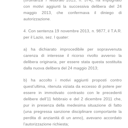
(ordinanza 7 febbraio 2013, n. 574), ha impugnato
con motivi aggiunti la successiva delibera del 24
maggio 2013, che confermava il diniego di
autorizzazione.
4. Con sentenza 19 novembre 2013, n. 9877, il T.A.R.
per il Lazio, sez. I quater:
a) ha dichiarato improcedibile per sopravvenuta
carenza di interesse il ricorso rivolto avverso la
delibera originaria, per essere stata questa sostituita
dalla nuova delibera del 24 maggio 2013;
b) ha accolto i motivi aggiunti proposti contro
quest’ultima, ritenuta viziata da eccesso di potere per
essere in immotivato contrasto con le precedenti
delibere dell’11 febbraio e del 2 dicembre 2011 che,
pur in presenza della medesima situazione di fatto
(una pregressa sanzione disciplinare comportante la
perdita di anzianità di un anno), avevano accordato
l’autorizzazione richiesta;