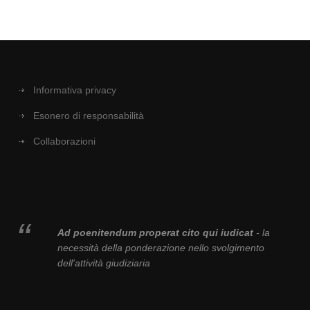
Informativa privacy
Esonero di responsabilità
Collaborazioni
Ad poenitendum properat cito qui iudicat
- la
necessità della ponderazione nello svolgimento
dell'attività giudiziaria