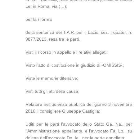
Le. in Roma, via (…);
per la riforma
della sentenza del T.A.R. per il Lazio, sez. I quater, n.
9877/2013, resa tra le parti.
Visti il ricorso in appello e i relativi allegati;
Visto l’atto di costituzione in giudizio di -OMISSIS-;
Viste le memorie difensive;
Visti tutti gli atti della causa;
Relatore nell’udienza pubblica del giorno 3 novembre
2016 il consigliere Giuseppe Castiglia;
Uditi per le parti l’avvocato dello Stato Ga. Na., per
l’Amministrazione appellante, e l’avvocato Fa. Lo., su
delega dell’avvocato Do. Ia., per la parte appellata;