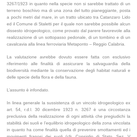
3267/1923 in quanto nella specie non si sarebbe trattato di un
terreno boschivo ma di una zona del tutto pianeggiante, posta
a pochi metri dal mare, in un tratto ubicato tra Catanzaro Lido
ed il Comune di Staletti per il quale non sarebbe possibile alcun
dissesto idrogeologico, come provato dal parere favorevole alla
realizzazione di un sottopasso pedonale, di un tombino e di un
cavalcavia alla linea ferroviaria Metaponto – Reggio Calabria.
La valutazione avrebbe dovuto essere fatta con esclusivo
riferimento alle finalità di assicurare la salvaguardia della
biodiversità mediante la conservazione degli habitat naturali e
delle specie della flora e della fauna.
L’assunto è infondato.
In linea generale la sussistenza di un vincolo idrogeologico ex
art. 54, r.d.l. 30 dicembre 1923 n. 3267 è una circostanza
preclusiva della realizzazione di ogni attività che pregiudichi la
stabilità dei suoli e l’equilibrio idrogeologico della zona vincolata
in quanto ha come finalità quella di prevenire smottamenti ed i
movimenti franosi dei suoli (cfr. Consiglio di Stato, Sez. V