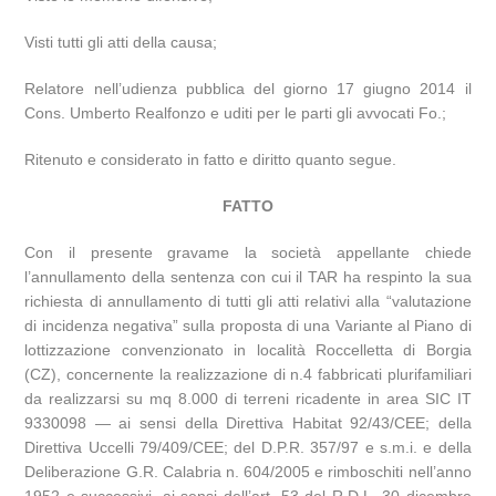
Visti tutti gli atti della causa;
Relatore nell’udienza pubblica del giorno 17 giugno 2014 il
Cons. Umberto Realfonzo e uditi per le parti gli avvocati Fo.;
Ritenuto e considerato in fatto e diritto quanto segue.
FATTO
Con il presente gravame la società appellante chiede
l’annullamento della sentenza con cui il TAR ha respinto la sua
richiesta di annullamento di tutti gli atti relativi alla “valutazione
di incidenza negativa” sulla proposta di una Variante al Piano di
lottizzazione convenzionato in località Roccelletta di Borgia
(CZ), concernente la realizzazione di n.4 fabbricati plurifamiliari
da realizzarsi su mq 8.000 di terreni ricadente in area SIC IT
9330098 — ai sensi della Direttiva Habitat 92/43/CEE; della
Direttiva Uccelli 79/409/CEE; del D.P.R. 357/97 e s.m.i. e della
Deliberazione G.R. Calabria n. 604/2005 e rimboschiti nell’anno