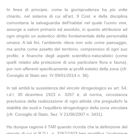
In linea di principio, come la giurisprudenza ha più volte
chiarito, nel sistema di cui all’art, 9 Cost. e della disciplina
comunitaria la salvaguardia dell’habitat nel quale l’uomo vive,
assurge a valore primario ed assoluto, in quanto attribuisce ad
ogni singolo un autentico diritto fondamentale della personalità
umana. A tali fini, l’ambiente rileva non solo come paesaggio,
ma anche come assetto del territorio, comprensivo di ogni suo
profilo, e finanche degli aspetti scientifico-naturalistici (come
quelli relativi alla protezione di una particolare flora e fauna),
pur non afferenti specificamente ai profili estetici della zona (cfr.
Consiglio di Stato sez. IV 09/01/2014 n. 36).
In tali ambiti la sussistenza del vincolo idrogeologico ex art. 54,
r.d.l. 30 dicembre 1923 n. 3267 è, di norma, circostanza
preclusiva della realizzazione di ogni attività che pregiudichi la
stabilità dei suoli e l’equilibrio idrogeologico della zona vincolata
(cfr. Consiglio di Stato, Sez. V 21/06/2007 n. 3431).
Ha dunque ragione il TAR quando ricorda che la definizione del
vincolo di cui al R.D.L. n. 3267/1923 ben giustifica “qualunque