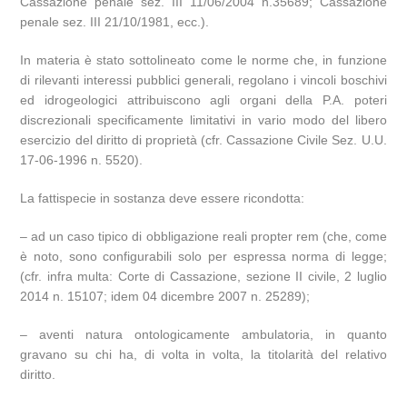
Cassazione penale sez. III 11/06/2004 n.35689; Cassazione
penale sez. III 21/10/1981, ecc.).
In materia è stato sottolineato come le norme che, in funzione
di rilevanti interessi pubblici generali, regolano i vincoli boschivi
ed idrogeologici attribuiscono agli organi della P.A. poteri
discrezionali specificamente limitativi in vario modo del libero
esercizio del diritto di proprietà (cfr. Cassazione Civile Sez. U.U.
17-06-1996 n. 5520).
La fattispecie in sostanza deve essere ricondotta:
– ad un caso tipico di obbligazione reali propter rem (che, come
è noto, sono configurabili solo per espressa norma di legge;
(cfr. infra multa: Corte di Cassazione, sezione II civile, 2 luglio
2014 n. 15107; idem 04 dicembre 2007 n. 25289);
– aventi natura ontologicamente ambulatoria, in quanto
gravano su chi ha, di volta in volta, la titolarità del relativo
diritto.