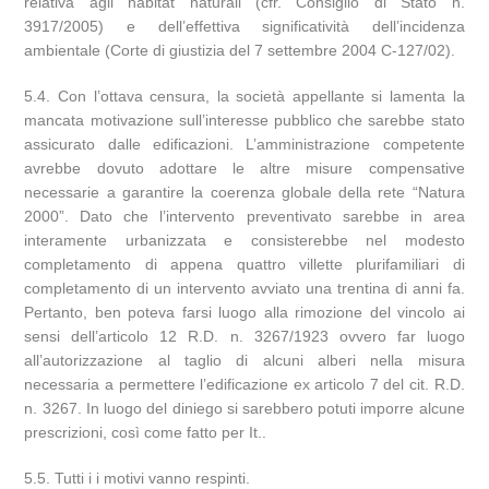
relativa agli habitat naturali (cfr. Consiglio di Stato n.
3917/2005) e dell’effettiva significatività dell’incidenza
ambientale (Corte di giustizia del 7 settembre 2004 C-127/02).
5.4. Con l’ottava censura, la società appellante si lamenta la
mancata motivazione sull’interesse pubblico che sarebbe stato
assicurato dalle edificazioni. L’amministrazione competente
avrebbe dovuto adottare le altre misure compensative
necessarie a garantire la coerenza globale della rete “Natura
2000”. Dato che l’intervento preventivato sarebbe in area
interamente urbanizzata e consisterebbe nel modesto
completamento di appena quattro villette plurifamiliari di
completamento di un intervento avviato una trentina di anni fa.
Pertanto, ben poteva farsi luogo alla rimozione del vincolo ai
sensi dell’articolo 12 R.D. n. 3267/1923 ovvero far luogo
all’autorizzazione al taglio di alcuni alberi nella misura
necessaria a permettere l’edificazione ex articolo 7 del cit. R.D.
n. 3267. In luogo del diniego si sarebbero potuti imporre alcune
prescrizioni, così come fatto per It..
5.5. Tutti i i motivi vanno respinti.