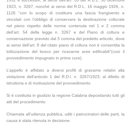
1952 e successivi, ai sensi dell’art. 53 del R.D.L. 30 dicembre
1923, n. 3267, nonché ai sensi del R.D.L. 16 maggio 1926, n.
1126 “con lo scopo di costituire una fascia frangivento e
vincolati con l’obbligo di conservare la destinazione colturale
nel pieno rispetto delle norme contenute nel 1 e 2 comma
dell’art. 54 della legge n. 3267 e del Piano di coltura e
conservazione previsto dal 3 comma del predetto articolo, dove
ai sensi dell’art. 8 del citato piano di coltura non è consentita la
lottizzazione del bosco per ricavarne aree edificabili”(così il
provvedimento impugnato in prime cure).
L’appello è affidato a diversi profili di gravame relativi alla
violazione dell’articolo 1 del R.D.l. n. 3267/1923; al difetto di
istruttoria e di motivazione del provvedimento.
Si è costituita in giudizio la regione Calabria depositando tutti gli
atti del procedimento.
Chiamata all’udienza pubblica, uditi i patrocinatori delle parti, la
causa è stata ritenuta in decisione.