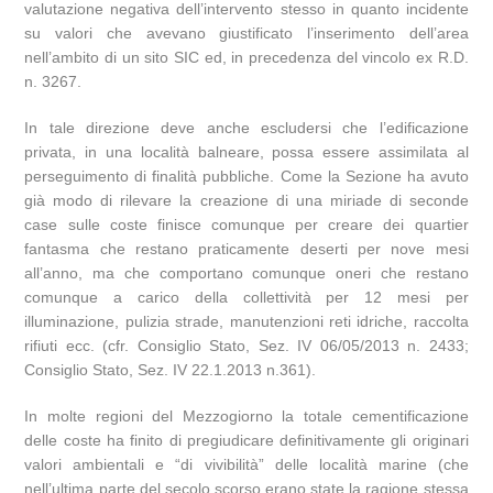
valutazione negativa dell’intervento stesso in quanto incidente
su valori che avevano giustificato l’inserimento dell’area
nell’ambito di un sito SIC ed, in precedenza del vincolo ex R.D.
n. 3267.
In tale direzione deve anche escludersi che l’edificazione
privata, in una località balneare, possa essere assimilata al
perseguimento di finalità pubbliche. Come la Sezione ha avuto
già modo di rilevare la creazione di una miriade di seconde
case sulle coste finisce comunque per creare dei quartier
fantasma che restano praticamente deserti per nove mesi
all’anno, ma che comportano comunque oneri che restano
comunque a carico della collettività per 12 mesi per
illuminazione, pulizia strade, manutenzioni reti idriche, raccolta
rifiuti ecc. (cfr. Consiglio Stato, Sez. IV 06/05/2013 n. 2433;
Consiglio Stato, Sez. IV 22.1.2013 n.361).
In molte regioni del Mezzogiorno la totale cementificazione
delle coste ha finito di pregiudicare definitivamente gli originari
valori ambientali e “di vivibilità” delle località marine (che
nell’ultima parte del secolo scorso erano state la ragione stessa