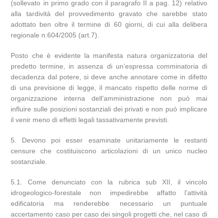
(sollevato in primo grado con il paragrafo II a pag. 12) relativo
alla tardività del provvedimento gravato che sarebbe stato
adottato ben oltre il termine di 60 giorni, di cui alla delibera
regionale n.604/2005 (art.7).
Posto che è evidente la manifesta natura organizzatoria del
predetto termine, in assenza di un’espressa comminatoria di
decadenza dal potere, si deve anche annotare come in difetto
di una previsione di legge, il mancato rispetto delle norme di
organizzazione interna dell’amministrazione non può mai
influire sulle posizioni sostanziali dei privati e non può implicare
il venir meno di effetti legali tassativamente previsti.
5. Devono poi esser esaminate unitariamente le restanti
censure che costituiscono articolazioni di un unico nucleo
sostanziale.
5.1. Come denunciato con la rubrica sub XII, il vincolo
idrogeologico-forestale non impedirebbe affatto l’attività
edificatoria ma renderebbe necessario un puntuale
accertamento caso per caso dei singoli progetti che, nel caso di