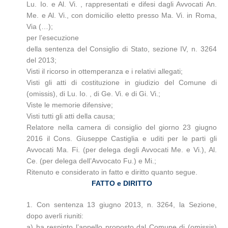
Lu. Io. e Al. Vi. , rappresentati e difesi dagli Avvocati An.
Me. e Al. Vi., con domicilio eletto presso Ma. Vi. in Roma,
Via (…);
per l’esecuzione
della sentenza del Consiglio di Stato, sezione IV, n. 3264
del 2013;
Visti il ricorso in ottemperanza e i relativi allegati;
Visti gli atti di costituzione in giudizio del Comune di
(omissis), di Lu. Io. , di Ge. Vi. e di Gi. Vi.;
Viste le memorie difensive;
Visti tutti gli atti della causa;
Relatore nella camera di consiglio del giorno 23 giugno
2016 il Cons. Giuseppe Castiglia e uditi per le parti gli
Avvocati Ma. Fi. (per delega degli Avvocati Me. e Vi.), Al.
Ce. (per delega dell’Avvocato Fu.) e Mi.;
Ritenuto e considerato in fatto e diritto quanto segue.
FATTO e DIRITTO
1. Con sentenza 13 giugno 2013, n. 3264, la Sezione,
dopo averli riuniti:
a) ha respinto l’appello proposto dal Comune di (omissis)