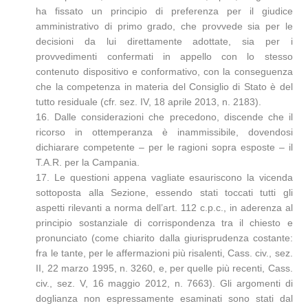
ha fissato un principio di preferenza per il giudice
amministrativo di primo grado, che provvede sia per le
decisioni da lui direttamente adottate, sia per i
provvedimenti confermati in appello con lo stesso
contenuto dispositivo e conformativo, con la conseguenza
che la competenza in materia del Consiglio di Stato è del
tutto residuale (cfr. sez. IV, 18 aprile 2013, n. 2183).
16. Dalle considerazioni che precedono, discende che il
ricorso in ottemperanza è inammissibile, dovendosi
dichiarare competente – per le ragioni sopra esposte – il
T.A.R. per la Campania.
17. Le questioni appena vagliate esauriscono la vicenda
sottoposta alla Sezione, essendo stati toccati tutti gli
aspetti rilevanti a norma dell’art. 112 c.p.c., in aderenza al
principio sostanziale di corrispondenza tra il chiesto e
pronunciato (come chiarito dalla giurisprudenza costante:
fra le tante, per le affermazioni più risalenti, Cass. civ., sez.
II, 22 marzo 1995, n. 3260, e, per quelle più recenti, Cass.
civ., sez. V, 16 maggio 2012, n. 7663). Gli argomenti di
doglianza non espressamente esaminati sono stati dal