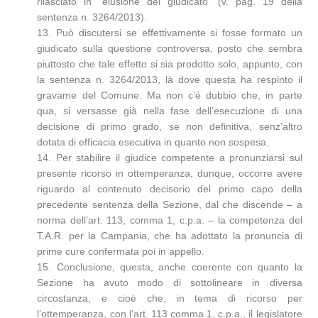
rilasciato in “elusione del giudicato” (v. pag. 19 della
sentenza n. 3264/2013).
13. Può discutersi se effettivamente si fosse formato un
giudicato sulla questione controversa, posto che sembra
piuttosto che tale effetto si sia prodotto solo, appunto, con
la sentenza n. 3264/2013, là dove questa ha respinto il
gravame del Comune. Ma non c’è dubbio che, in parte
qua, si versasse già nella fase dell’esecuzione di una
decisione di primo grado, se non definitiva, senz’altro
dotata di efficacia esecutiva in quanto non sospesa.
14. Per stabilire il giudice competente a pronunziarsi sul
presente ricorso in ottemperanza, dunque, occorre avere
riguardo al contenuto decisorio del primo capo della
precedente sentenza della Sezione, dal che discende – a
norma dell’art. 113, comma 1, c.p.a. – la competenza del
T.A.R. per la Campania, che ha adottato la pronuncia di
prime cure confermata poi in appello.
15. Conclusione, questa, anche coerente con quanto la
Sezione ha avuto modo di sottolineare in diversa
circostanza, e cioè che, in tema di ricorso per
l’ottemperanza, con l’art. 113 comma 1, c.p.a., il legislatore