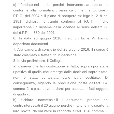
c) infondato nel merito, perché l’intervento sarebbe ormai
conforme alla normativa urbanistica d riferimento, cioè il
P.R.G. del 2004 e il piano di recupero ex lege n. 219 del
1981, dichiarati entrambi conformi al P.U.T., il che
imporrebbe un riesame della vicenda ai sensi dell’art. 38
del d.P.R. n. 380 del 2001.
6. In data 20 giugno 2016, i signori Io. e Vi. hanno
depositato documenti.
7. Alla camera di consiglio del 23 giugno 2016, il ricorso è
stato chiamato e trattenuto in decisione.
8. In via preliminare, il Collegio:
a) osserva che la ricostruzione in fatto, sopra riportata e
ripetitiva di quella che emerge dalle decisioni sopra citate,
non è stata contestata dalle parti costituite. Di
conseguenza, vigendo la preclusione posta dall’art. 64,
comma 2, c.p.a., devono darsi per assodati i fatti oggetto
di giudizio;
b) dichiara inammissibili i documenti prodotti dai
controinteressati il 20 giugno perché – anche in disparte la
loro novità, da valutarsi in rapporto all’art. 104, comma 2,