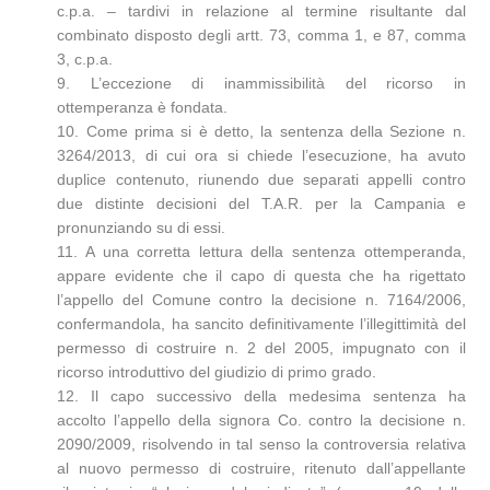
c.p.a. – tardivi in relazione al termine risultante dal
combinato disposto degli artt. 73, comma 1, e 87, comma
3, c.p.a.
9. L’eccezione di inammissibilità del ricorso in
ottemperanza è fondata.
10. Come prima si è detto, la sentenza della Sezione n.
3264/2013, di cui ora si chiede l’esecuzione, ha avuto
duplice contenuto, riunendo due separati appelli contro
due distinte decisioni del T.A.R. per la Campania e
pronunziando su di essi.
11. A una corretta lettura della sentenza ottemperanda,
appare evidente che il capo di questa che ha rigettato
l’appello del Comune contro la decisione n. 7164/2006,
confermandola, ha sancito definitivamente l’illegittimità del
permesso di costruire n. 2 del 2005, impugnato con il
ricorso introduttivo del giudizio di primo grado.
12. Il capo successivo della medesima sentenza ha
accolto l’appello della signora Co. contro la decisione n.
2090/2009, risolvendo in tal senso la controversia relativa
al nuovo permesso di costruire, ritenuto dall’appellante