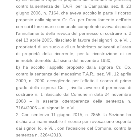
contro la sentenza del T.A.R. per la Campania, sez. II, 23
giugno 2006, n. 7164, che aveva accolto in parte il ricorso
proposto dalla signora Cr. Co. per l’annullamento dell’atto
con cui il funzionario comunale competente aveva disposto
l’annullamento della revoca del permesso di costruire n. 2
del 13 aprile 2005, rilasciato in favore dei signori Io. e Vi. ,
proprietari di un suolo e di un fabbricato adiacenti all’area
di proprietà della ricorrente, per la ricostruzione di un
immobile demolito dal sisma del novembre 1980;
b) ha accolto l’appello proposto dalla signora Cr. Co.
contro la sentenza del medesimo T.A.R., sez. VII, 12 aprile
2009, n. 2090, accogliendo per l’effetto il ricorso di primo
grado della signora Co. , rivolto avverso il permesso di
costruire n. 1 rilasciato dal Comune in data 24 novembre
2008 – in asserita ottemperanza della sentenza n.
7164/2006 – ai signori Io. e Vi. .
2. Con sentenza 11 giugno 2015, n. 2855, la Sezione ha
dichiarato inammissibile il ricorso per revocazione esperito
dai signori Io. e Vi. , con l’adesione del Comune, contro la
sentenza n. 3264/2013.