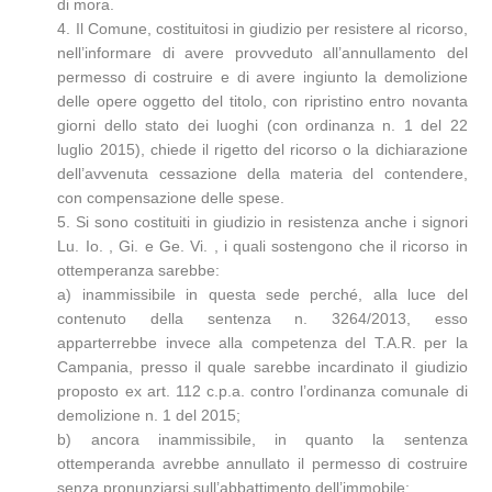
di mora.
4. Il Comune, costituitosi in giudizio per resistere al ricorso,
nell’informare di avere provveduto all’annullamento del
permesso di costruire e di avere ingiunto la demolizione
delle opere oggetto del titolo, con ripristino entro novanta
giorni dello stato dei luoghi (con ordinanza n. 1 del 22
luglio 2015), chiede il rigetto del ricorso o la dichiarazione
dell’avvenuta cessazione della materia del contendere,
con compensazione delle spese.
5. Si sono costituiti in giudizio in resistenza anche i signori
Lu. Io. , Gi. e Ge. Vi. , i quali sostengono che il ricorso in
ottemperanza sarebbe:
a) inammissibile in questa sede perché, alla luce del
contenuto della sentenza n. 3264/2013, esso
apparterrebbe invece alla competenza del T.A.R. per la
Campania, presso il quale sarebbe incardinato il giudizio
proposto ex art. 112 c.p.a. contro l’ordinanza comunale di
demolizione n. 1 del 2015;
b) ancora inammissibile, in quanto la sentenza
ottemperanda avrebbe annullato il permesso di costruire
senza pronunziarsi sull’abbattimento dell’immobile;