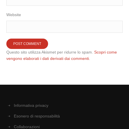
Website
Questo sito utilizza Akismet per ridurre lo spam.
Scopri come
vengono elaborati i dati derivati dai commenti
.
Informativa privacy
Esonero di responsabilità
Collaborazioni