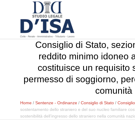
Consiglio di Stato, sezio
reddito minimo idoneo a
costituisce un requisito 
permesso di soggiorno, perch
comunità 
Home
/
Sentenze - Ordinanze
/
Consiglio di Stato
/
Consiglio
sostentamento dello straniero e del suo nucleo familiare costi
sostenibilità dell’ingresso dello straniero nella comunità naz