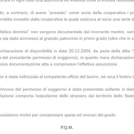
ndo, a contrario, di avere “prestato” come socio della cooperativa 
errebbe investito dalla cooperativa la quale assicura al socio una serie d
“pubblico dominio” non vengono documentate dal ricorrente mentre, sem
sto e sia stato ammesso al gratuito patrocinio in primo grado (oltre che in
dichiarazione di disponibilità in data 20.12.2004, da parte della ditta 
 del precedente permesso di soggiorno), in quanto mera dichiarazione 
siva documentazione atta a comprovare l’effettiva assunzione.
è stata indirizzata al competente ufficio del lavoro, né reca il timbro 
rinnovo del permesso di soggiorno è stata presentata soltanto in data 
ione comporta l’espulsione dello straniero dal territorio dello Stato
 sussistono motivi per compensare spese ed onorari del grado.
P.Q.M.