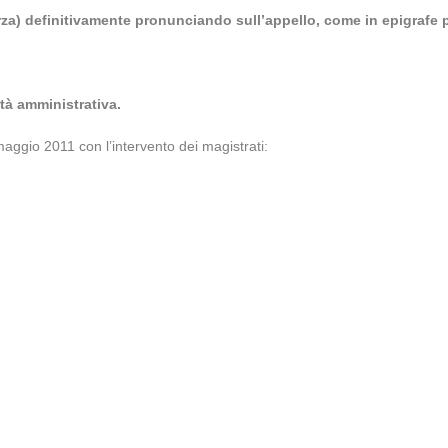
erza) definitivamente pronunciando sull’appello, come in epigrafe 
tà amministrativa.
aggio 2011 con l’intervento dei magistrati: