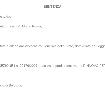
SENTENZA
osto da:
eletto presso P. Mo. in Roma;
to e difeso dall’Avvocatura Generale dello Stato, domiciliata per legg
SEZIONE I n. 00176/2007, resa tra le parti, concernente RINNOV
ncia di Bologna;