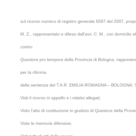
sul ricorso numero di registro generale 6587 del 2007, prop
M. Z., rappresentato e difeso dall’avv. C. M., con domicilio 
contro
Questore pro tempore della Provincia di Bologna, rappresenta
per la riforma
della sentenza del T.A.R. EMILIA-ROMAGNA – BOLOGNA: 
Visti il ricorso in appello e i relativi allegati;
Visto l’atto di costituzione in giudizio di Questore della Provi
Viste le memorie difensive;
Visti tutti gli atti della causa;