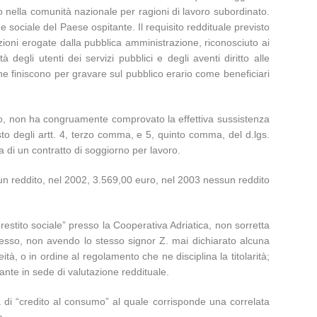
ero nella comunità nazionale per ragioni di lavoro subordinato.
e sociale del Paese ospitante. Il requisito reddituale previsto
tazioni erogate dalla pubblica amministrazione, riconosciuto ai
degli utenti dei servizi pubblici e degli aventi diritto alle
che finiscono per gravare sul pubblico erario come beneficiari
no, non ha congruamente comprovato la effettiva sussistenza
to degli artt. 4, terzo comma, e 5, quinto comma, del d.lgs.
 di un contratto di soggiorno per lavoro.
cun reddito, nel 2002, 3.569,00 euro, nel 2003 nessun reddito
“prestito sociale” presso la Cooperativa Adriatica, non sorretta
sesso, non avendo lo stesso signor Z. mai dichiarato alcuna
à, o in ordine al regolamento che ne disciplina la titolarità;
vante in sede di valutazione reddituale.
a di “credito al consumo” al quale corrisponde una correlata
e.