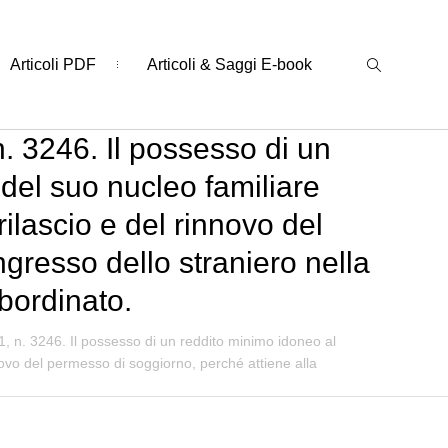
Articoli PDF
Articoli & Saggi E-book
n. 3246. Il possesso di un
del suo nucleo familiare
rilascio e del rinnovo del
ngresso dello straniero nella
bordinato.
1, n. 3246. Il possesso di un reddito minimo idoneo al
innovo del permesso di soggiorno, perché attiene alla