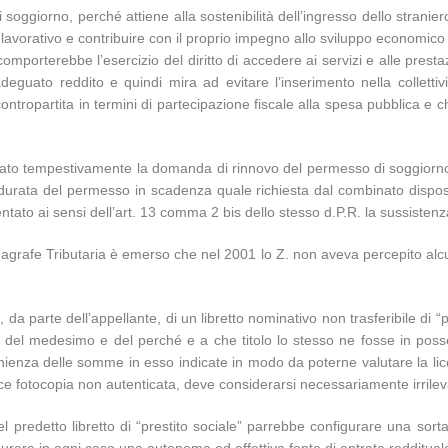
di soggiorno, perché attiene alla sostenibilità dell’ingresso dello strani
 lavorativo e contribuire con il proprio impegno allo sviluppo economico 
 comporterebbe l’esercizio del diritto di accedere ai servizi e alle pres
uato reddito e quindi mira ad evitare l’inserimento nella collettività 
ontropartita in termini di partecipazione fiscale alla spesa pubblica e 
entato tempestivamente la domanda di rinnovo del permesso di soggior
di durata del permesso in scadenza quale richiesta dal combinato dispos
ato ai sensi dell’art. 13 comma 2 bis dello stesso d.P.R. la sussistenza
’Anagrafe Tributaria è emerso che nel 2001 lo Z. non aveva percepito al
tà, da parte dell’appellante, di un libretto nominativo non trasferibile di 
ive del medesimo e del perché e a che titolo lo stesso ne fosse in pos
enza delle somme in esso indicate in modo da poterne valutare la liceit
mplice fotocopia non autenticata, deve considerarsi necessariamente irrile
l predetto libretto di “prestito sociale” parrebbe configurare una sort
igurare in ogni caso una autonoma ed effettiva fonte di entrata redditual