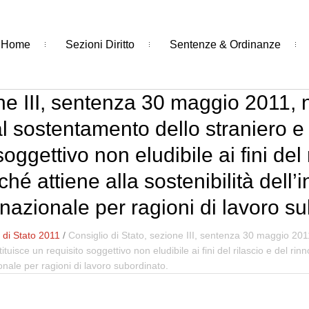
Home
Sezioni Diritto
Sentenze & Ordinanze
ne III, sentenza 30 maggio 2011, 
l sostentamento dello straniero e 
soggettivo non eludibile ai fini del 
é attiene alla sostenibilità dell’i
nazionale per ragioni di lavoro su
 di Stato 2011
/
Consiglio di Stato, sezione III, sentenza 30 maggio 201
tuisce un requisito soggettivo non eludibile ai fini del rilascio e del r
ionale per ragioni di lavoro subordinato.