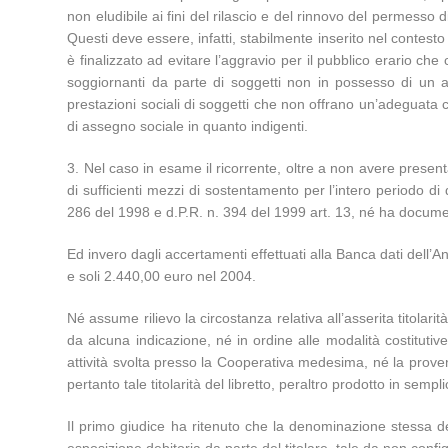
non eludibile ai fini del rilascio e del rinnovo del permesso 
Questi deve essere, infatti, stabilmente inserito nel contesto
è finalizzato ad evitare l’aggravio per il pubblico erario che
soggiornanti da parte di soggetti non in possesso di un adeg
prestazioni sociali di soggetti che non offrano un’adeguata c
di assegno sociale in quanto indigenti.
3. Nel caso in esame il ricorrente, oltre a non avere pres
di sufficienti mezzi di sostentamento per l’intero periodo 
286 del 1998 e d.P.R. n. 394 del 1999 art. 13, né ha document
Ed invero dagli accertamenti effettuati alla Banca dati dell
e soli 2.440,00 euro nel 2004.
Né assume rilievo la circostanza relativa all’asserita titolari
da alcuna indicazione, né in ordine alle modalità costitut
attività svolta presso la Cooperativa medesima, né la proveni
pertanto tale titolarità del libretto, peraltro prodotto in se
Il primo giudice ha ritenuto che la denominazione stessa de
esposizione debitoria da parte del titolare, tale da non conf