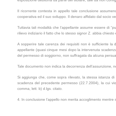
Il ricorrente contesta in appello tale conclusione assume
cooperativa ed il suo sviluppo. Il denaro affidato dal socio v
Tuttavia tali modalità che l’appellante assume essere di 
rilievo indiziario il fatto che lo stesso signor Z. abbia chie
A sopperire tale carenza dei requisiti non è sufficiente la 
appellante (quasi cinque mesi dopo la intervenuta scadenza
del permesso di soggiorno, non suffragata da alcuna persua
Tale documento non indica la decorrenza dell’assunzione, non 
Si aggiunga che, come sopra rilevato, la stessa istanza di 
scadenza del precedente permesso (22.7.2004), la cui violaz
comma, lett. b) d.lgs. citato.
4. In conclusione l’appello non merita accoglimento mentre