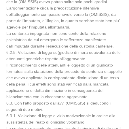
che la (OMISSIS) aveva potuto salire solo pochi gradini.
L’argomentazione circa la precostituzione difensiva
dell’atteggiamento compassionevole verso la (OMISSIS), da
parte dell’imputata, e’ illogica, in quanto sarebbe stato ben piu’
agevole per l’imputata allontanarsi.
La sentenza impugnata non tiene conto della relazione
psichiatrica da cui emergono le sofferenze manifestate
dall’imputata durante l’esecuzione della custodia cautelare.
6.2.5. Violazione di legge su(giudizio di mera equivalenza delle
attenuanti generiche rispetto all’aggravante.
Il riconoscimento delle attenuanti e’ oggetto di un giudicato
formatosi sulla statuizione della precedente sentenza di appello
che aveva applicato la corrispondente diminuzione di un terzo
della pena, i cui effetti sono stati vanificati dalla mancata
applicazione di detta diminuzione in conseguenza del
bilanciamento con la circostanza aggravante.
6.3. Con l’atto proposto dall’avv. (OMISSIS) si deducono i
seguenti due motivi.
6.3.1. Violazione di legge e vizio motivazionale in ordine alla
sussistenza del reato di omicidio volontario.
La sentenza rescindente aveva fissato il principio di diritto per il