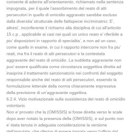
consente di aderire all’orientamento, richiamato nella sentenza
impugnata, per il quale l’assorbimento del reato di atti
persecutori in quello di omicidio aggravato sarebbe escluso
dalla diversita’ strutturale delle fattispecie incriminatrici. E’,
altresi’, inconferente il richiamo alla disciplina di cui all’articolo
15 c.p., applicabile ai casi nei quali un unico reato e’ riferibile a
piu’ disposizioni in rapporto di specialita’, e non ad un caso,
come quello in esame, in cui il rapporto intercorre non fra piu’
reati, ma fra il reato di atti persecutori e la contestata
aggravante del reato di omicidio. La suddetta aggravante non
puo’ essere qualificata come circostanza soggettiva diretta ad
inasprire il trattamento sanzionatorio nei confronti del soggetto
responsabile anche del reato di atti persecutori, essendo la
formulazione letterale della norma chiaramente espressiva
della previsione di un’aggravante oggettiva.
6.2.4. Vizio motivazionale sulla sussistenza del reato di omicidio
volontario.
Non e’ provato che la (OMISSIS) si fosse diretta verso le scale
dopo aver notato la presenza della (OMISSIS), e sul punto non
e’ stata tenuta in adeguata considerazione la versione
dell’imputata, che riferiva di essere tornata verso l’ufficio dal