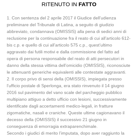
RITENUTO IN
FATTO
1. Con sentenza del 2 aprile 2017 il Giudice dell’udienza
preliminare del Tribunale di Latina, a seguito di giudizio
abbreviato, condannava (OMISSIS) alla pena di sedici anni di
reclusione per la continuazione fra il reato di cui all’articolo 612-
bis c.p. e quello di cui all’articolo 575 c.p., quest’ultimo
aggravato dai futili motivi e dalla commissione del fatto ad
opera di persona responsabile del reato di atti persecutori in
danno della stessa vittima dell’omicidio (OMISSIS), riconosciute
le attenuanti generiche equivalenti alle contestate aggravanti.
2. Il corpo privo di sensi della (OMISSIS), impiegata presso
l’ufficio postale di Sperlonga, era stato rinvenuto il 14 giugno
2016 sul pavimento del vano scale del parcheggio pubblico
multipiano attiguo a detto ufficio con lesioni, successivamente
identificate dagli accertamenti medico-legali, in fratture
zigomatiche, nasali e craniche. Queste ultime cagionavano il
decesso della (OMISSIS) il successivo 21 giugno in
conseguenza di emorragia extraparenchimale.
Secondo i giudici di merito l’imputata, dopo aver raggiunto la