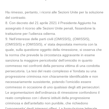
Ha rimesso, pertanto, i ricorsi alle Sezioni Unite per la soluzione
del contrasto.
8. Con decreto del 21 aprile 2021 il Presidente Aggiunto ha
assegnato il ricorso alle Sezioni Unite penali, fissandone la
trattazione per l’udienza odierna.
9. Nell’interesse delle parti civili (OMISSIS), (OMISSIS),
(OMISSIS) e (OMISSIS), e’ stata depositata memoria con la
quale, sulla questione oggetto della rimessione, si osserva che
la norma che prevede la circostanza aggravante in esame
sanziona la maggiore pericolosita’ dell’omicidio in quanto
commesso nei confronti della persona vittima di una condotta
persecutoria. La tesi del reato complesso e’ fondata su una
progressione criminosa non chiaramente identificabile e non
necessariamente sussistente, potendo l’omicidio essere
commesso in occasione di uno qualsiasi degli atti persecutori.
Le argomentazioni dell’ordinanza di rimessione confondono il
reato complesso con i diversi istituiti della progressione
criminosa e dell’antefatto non punibile, che richiedono
l’omogeneita’ degli interessi offesi. La formulazione letterale