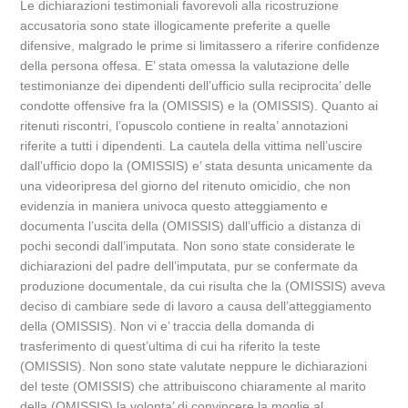
Le dichiarazioni testimoniali favorevoli alla ricostruzione
accusatoria sono state illogicamente preferite a quelle
difensive, malgrado le prime si limitassero a riferire confidenze
della persona offesa. E’ stata omessa la valutazione delle
testimonianze dei dipendenti dell’ufficio sulla reciprocita’ delle
condotte offensive fra la (OMISSIS) e la (OMISSIS). Quanto ai
ritenuti riscontri, l’opuscolo contiene in realta’ annotazioni
riferite a tutti i dipendenti. La cautela della vittima nell’uscire
dall’ufficio dopo la (OMISSIS) e’ stata desunta unicamente da
una videoripresa del giorno del ritenuto omicidio, che non
evidenzia in maniera univoca questo atteggiamento e
documenta l’uscita della (OMISSIS) dall’ufficio a distanza di
pochi secondi dall’imputata. Non sono state considerate le
dichiarazioni del padre dell’imputata, pur se confermate da
produzione documentale, da cui risulta che la (OMISSIS) aveva
deciso di cambiare sede di lavoro a causa dell’atteggiamento
della (OMISSIS). Non vi e’ traccia della domanda di
trasferimento di quest’ultima di cui ha riferito la teste
(OMISSIS). Non sono state valutate neppure le dichiarazioni
del teste (OMISSIS) che attribuiscono chiaramente al marito
della (OMISSIS) la volonta’ di convincere la moglie al