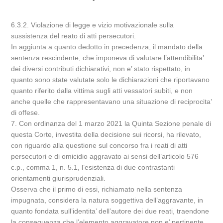
6.3.2. Violazione di legge e vizio motivazionale sulla
sussistenza del reato di atti persecutori.
In aggiunta a quanto dedotto in precedenza, il mandato della
sentenza rescindente, che imponeva di valutare l’attendibilita’
dei diversi contributi dichiarativi, non e’ stato rispettato, in
quanto sono state valutate solo le dichiarazioni che riportavano
quanto riferito dalla vittima sugli atti vessatori subiti, e non
anche quelle che rappresentavano una situazione di reciprocita’
di offese.
7. Con ordinanza del 1 marzo 2021 la Quinta Sezione penale di
questa Corte, investita della decisione sui ricorsi, ha rilevato,
con riguardo alla questione sul concorso fra i reati di atti
persecutori e di omicidio aggravato ai sensi dell’articolo 576
c.p., comma 1, n. 5.1, l’esistenza di due contrastanti
orientamenti giurisprudenziali.
Osserva che il primo di essi, richiamato nella sentenza
impugnata, considera la natura soggettiva dell’aggravante, in
quanto fondata sull’identita’ dell’autore dei due reati, traendone
la conseguenza che l’elemento aggravatore non e’ pertinente