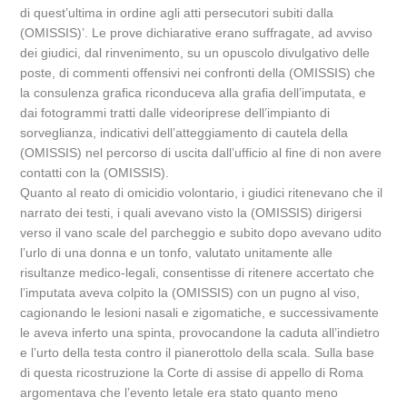
di quest’ultima in ordine agli atti persecutori subiti dalla
(OMISSIS)’. Le prove dichiarative erano suffragate, ad avviso
dei giudici, dal rinvenimento, su un opuscolo divulgativo delle
poste, di commenti offensivi nei confronti della (OMISSIS) che
la consulenza grafica riconduceva alla grafia dell’imputata, e
dai fotogrammi tratti dalle videoriprese dell’impianto di
sorveglianza, indicativi dell’atteggiamento di cautela della
(OMISSIS) nel percorso di uscita dall’ufficio al fine di non avere
contatti con la (OMISSIS).
Quanto al reato di omicidio volontario, i giudici ritenevano che il
narrato dei testi, i quali avevano visto la (OMISSIS) dirigersi
verso il vano scale del parcheggio e subito dopo avevano udito
l’urlo di una donna e un tonfo, valutato unitamente alle
risultanze medico-legali, consentisse di ritenere accertato che
l’imputata aveva colpito la (OMISSIS) con un pugno al viso,
cagionando le lesioni nasali e zigomatiche, e successivamente
le aveva inferto una spinta, provocandone la caduta all’indietro
e l’urto della testa contro il pianerottolo della scala. Sulla base
di questa ricostruzione la Corte di assise di appello di Roma
argomentava che l’evento letale era stato quanto meno