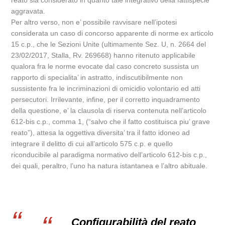
reato sia considerato in quanto tale integrativo della fattispecie
aggravata.
Per altro verso, non e’ possibile ravvisare nell’ipotesi
considerata un caso di concorso apparente di norme ex articolo
15 c.p., che le Sezioni Unite (ultimamente Sez. U, n. 2664 del
23/02/2017, Stalla, Rv. 269668) hanno ritenuto applicabile
qualora fra le norme evocate dal caso concreto sussista un
rapporto di specialita’ in astratto, indiscutibilmente non
sussistente fra le incriminazioni di omicidio volontario ed atti
persecutori. Irrilevante, infine, per il corretto inquadramento
della questione, e’ la clausola di riserva contenuta nell’articolo
612-bis c.p., comma 1, (“salvo che il fatto costituisca piu’ grave
reato”), attesa la oggettiva diversita’ tra il fatto idoneo ad
integrare il delitto di cui all’articolo 575 c.p. e quello
riconducibile al paradigma normativo dell’articolo 612-bis c.p.,
dei quali, peraltro, l’uno ha natura istantanea e l’altro abituale.
Configurabilità del reato