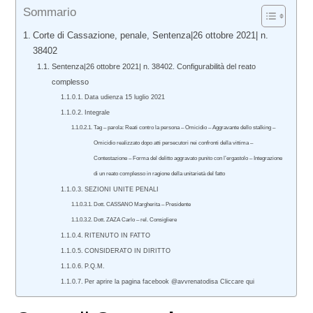
Sommario
Corte di Cassazione, penale, Sentenza|26 ottobre 2021| n.
38402
Sentenza|26 ottobre 2021| n. 38402. Configurabilità del reato
complesso
Data udienza 15 luglio 2021
Integrale
Tag – parola: Reati contro la persona – Omicidio – Aggravante dello stalking –
Omicidio realizzato dopo atti persecutori nei confronti della vittima –
Contestazione – Forma del delitto aggravato punito con l’ergastolo – Integrazione
di un reato complesso in ragione della unitarietà del fatto
SEZIONI UNITE PENALI
Dott. CASSANO Margherita – Presidente
Dott. ZAZA Carlo – rel. Consigliere
RITENUTO IN FATTO
CONSIDERATO IN DIRITTO
P.Q.M.
Per aprire la pagina facebook @avvrenatodisa Cliccare qui