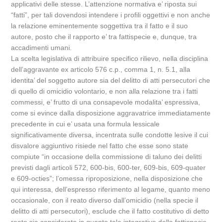
applicativi delle stesse. L’attenzione normativa e’ riposta sui
“fatti”, per tali dovendosi intendere i profili oggettivi e non anche
la relazione eminentemente soggettiva tra il fatto e il suo
autore, posto che il rapporto e’ tra fattispecie e, dunque, tra
accadimenti umani.
La scelta legislativa di attribuire specifico rilievo, nella disciplina
dell’aggravante ex articolo 576 c.p., comma 1, n. 5.1, alla
identita’ del soggetto autore sia del delitto di atti persecutori che
di quello di omicidio volontario, e non alla relazione tra i fatti
commessi, e’ frutto di una consapevole modalita’ espressiva,
come si evince dalla disposizione aggravatrice immediatamente
precedente in cui e’ usata una formula lessicale
significativamente diversa, incentrata sulle condotte lesive il cui
disvalore aggiuntivo risiede nel fatto che esse sono state
compiute “in occasione della commissione di taluno dei delitti
previsti dagli articoli 572, 600-bis, 600-ter, 609-bis, 609-quater
e 609-octies”; l’omessa riproposizione, nella disposizione che
qui interessa, dell’espresso riferimento al legame, quanto meno
occasionale, con il reato diverso dall’omicidio (nella specie il
delitto di atti persecutori), esclude che il fatto costitutivo di detto