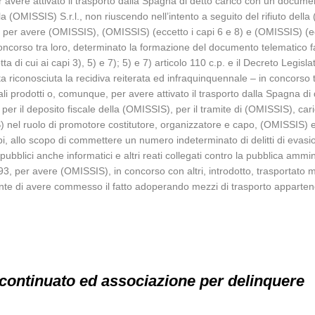
r avere attivato il trasporto dalla Spagna di detto carico con un documen
lla (OMISSIS) S.r.l., non riuscendo nell’intento a seguito del rifiuto della 
p., per avere (OMISSIS), (OMISSIS) (eccetto i capi 6 e 8) e (OMISSIS) (ecc
n concorso tra loro, determinato la formazione del documento telematico
a di cui ai capi 3), 5) e 7); 5) e 7) articolo 110 c.p. e il Decreto Legis
ta riconosciuta la recidiva reiterata ed infraquinquennale – in concorso
 tali prodotti o, comunque, per avere attivato il trasporto dalla Spagna d
o per il deposito fiscale della (OMISSIS), per il tramite di (OMISSIS), car
S) nel ruolo di promotore costitutore, organizzatore e capo, (OMISSIS) e
i, allo scopo di commettere un numero indeterminato di delitti di evasione
i pubblici anche informatici e altri reati collegati contro la pubblica amm
93, per avere (OMISSIS), in concorso con altri, introdotto, trasportato m
vante di avere commesso il fatto adoperando mezzi di trasporto apparte
continuato ed associazione per delinquere