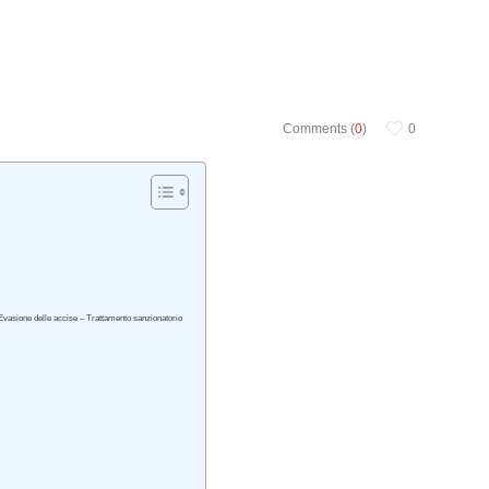
Comments (
0
)
0
 – Evasione delle accise – Trattamento sanzionatorio