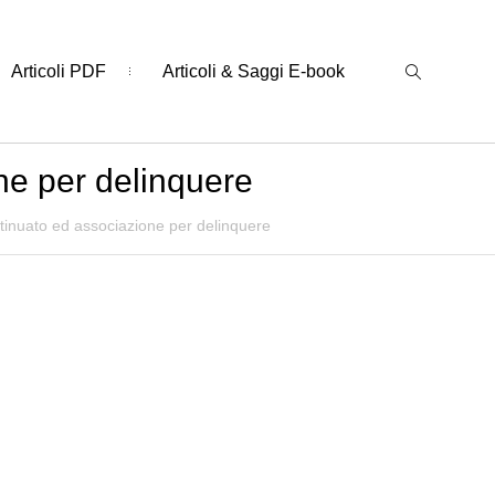
Articoli PDF
Articoli & Saggi E-book
ne per delinquere
tinuato ed associazione per delinquere