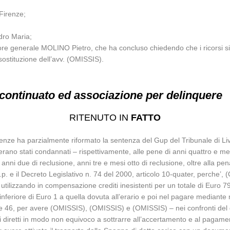
Firenze;
dro Maria;
tore generale MOLINO Pietro, che ha concluso chiedendo che i ricorsi sia
sostituzione dell’avv. (OMISSIS).
continuato ed associazione per delinquere
RITENUTO IN
FATTO
renze ha parzialmente riformato la sentenza del Gup del Tribunale di Liv
o stati condannati – rispettivamente, alle pene di anni quattro e mesi 
anni due di reclusione, anni tre e mesi otto di reclusione, oltre alla pe
c.p. e il Decreto Legislativo n. 74 del 2000, articolo 10-quater, perche’
utilizzando in compensazione crediti inesistenti per un totale di Euro 79
feriore di Euro 1 a quella dovuta all’erario e poi nel pagare mediante mo
3 e 46, per avere (OMISSIS), (OMISSIS) e (OMISSIS) – nei confronti del qu
i diretti in modo non equivoco a sottrarre all’accertamento e al pagament