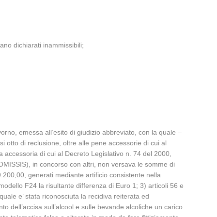
no dichiarati inammissibili;
orno, emessa all’esito di giudizio abbreviato, con la quale –
otto di reclusione, oltre alle pene accessorie di cui al
na accessoria di cui al Decreto Legislativo n. 74 del 2000,
, (OMISSIS), in concorso con altri, non versava le somme di
.200,00, generati mediante artificio consistente nella
dello F24 la risultante differenza di Euro 1; 3) articoli 56 e
ale e’ stata riconosciuta la recidiva reiterata ed
o dell’accisa sull’alcool e sulle bevande alcoliche un carico