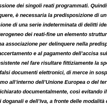
ssione dei singoli reati programmati. Quindi, 
nquere, è necessaria la predisposizione di
one di una serie indeterminata di delitti ide
terogeneo dei reati-fine un elemento struttura
una associazione per delinquere nella predis
l’accertamento e al pagamento dell’accisa su
nsistente nel fare risultare fittiziamente la s
falsi documenti elettronici, di merce in sosp
o all’interno dell’Unione Europea o del ter
ichiarato documentalmente, così evitando il
itti doganali e dell’Iva, a fronte delle modalit