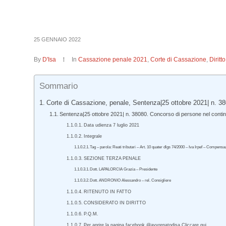
25 GENNAIO 2022
By
D'Isa
In
Cassazione penale 2021
,
Corte di Cassazione
,
Dirit
Sommario
Corte di Cassazione, penale, Sentenza|25 ottobre 2021| n. 38
Sentenza|25 ottobre 2021| n. 38080. Concorso di persone nel conti
Data udienza 7 luglio 2021
Integrale
Tag – parola: Reati tributari – Art. 10 quater dlgs 74/2000 – Iva Irpef – Compensa
SEZIONE TERZA PENALE
Dott. LAPALORCIA Grazia – Presidente
Dott. ANDRONIO Alessandro – rel. Consigliere
RITENUTO IN FATTO
CONSIDERATO IN DIRITTO
P.Q.M.
Per aprire la pagina facebook @avvrenatodisa Cliccare qui