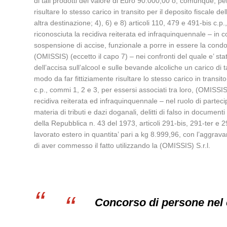
di tali prodotti del valore di Euro 90.000,00 o, comunque, pe
risultare lo stesso carico in transito per il deposito fiscale de
altra destinazione; 4), 6) e 8) articoli 110, 479 e 491-bis c.
riconosciuta la recidiva reiterata ed infraquinquennale – i
sospensione di accise, funzionale a porre in essere la condott
(OMISSIS) (eccetto il capo 7) – nei confronti del quale e’ sta
dell’accisa sull’alcool e sulle bevande alcoliche un carico di
modo da far fittiziamente risultare lo stesso carico in transit
c.p., commi 1, 2 e 3, per essersi associati tra loro, (OMISSI
recidiva reiterata ed infraquinquennale – nel ruolo di partecip
materia di tributi e dazi doganali, delitti di falso in document
della Repubblica n. 43 del 1973, articoli 291-bis, 291-ter e 2
lavorato estero in quantita’ pari a kg 8.999,96, con l’aggra
di aver commesso il fatto utilizzando la (OMISSIS) S.r.l.
Concorso di persone nel 