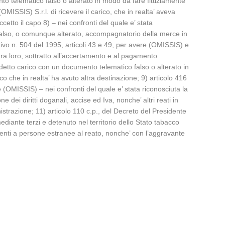
to telematico falso o alterato in modo da fare fittiziamente
(OMISSIS) S.r.l. di ricevere il carico, che in realta’ aveva
etto il capo 8) – nei confronti del quale e’ stata
 falso, o comunque alterato, accompagnatorio della merce in
lativo n. 504 del 1995, articoli 43 e 49, per avere (OMISSIS) e
 tra loro, sottratto all’accertamento e al pagamento
i detto carico con un documento telematico falso o alterato in
ico che in realta’ ha avuto altra destinazione; 9) articolo 416
 (OMISSIS) – nei confronti del quale e’ stata riconosciuta la
 dei diritti doganali, accise ed Iva, nonche’ altri reati in
inistrazione; 11) articolo 110 c.p., del Decreto del Presidente
ediante terzi e detenuto nel territorio dello Stato tabacco
nenti a persone estranee al reato, nonche’ con l’aggravante