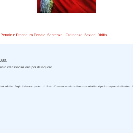
to Penale e Procedura Penale
,
Sentenze - Ordinanze
,
Sezioni Diritto
080.
nuato ed associazione per delinquere
zioni indebite – Soglia di rilevanza penale – Va riferita all’ammontare dei crediti non spettanti utilizzati per le compensazioni indebite