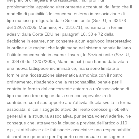
nei principi di legalita’ e di tassativita’. Tali profili di
problematicita’ appaiono ulteriormente accentuati dal fatto che il
modello di punibilita’ del concorso esterno in associazione di
tipo mafioso prefigurato dalle Sezioni unite (Sez. U, n. 33478
del 12/07/2005, Mannino, Rv. 231671), richiamato in termini
adesivi dalla Corte EDU nei paragrafi 18, 30 e 72 della
decisione in esame, non consente alcun equivoco interpretativo
in ordine alle ragioni che legittimano nel sistema penale italiano
l’istituto concorsuale in esame. Invero, le Sezioni unite (Sez. U,
n. 33478 del 12/07/2005, Mannino, cit.) non hanno dato vita a
una nuova fattispecie incriminatrice, ma si sono limitate a
fornire una ricostruzione sistematica armonica con il nostro
ordinamento, ribadendo che la responsabilita’ penale per il
contributo fornito dal concorrente esterno a un’associazione di
tipo mafioso trae origine dalla sua consapevolezza di
contribuire con il suo apporto a un’attivita’ illecita svolta in forma
associata, di cui il soggetto attivo del reato conosce gli obiettivi
generali e la struttura associativa, pur senza volervi aderire. Ne
consegue che, attraverso la clausola prevista dell’articolo 110
c.p., si attribuisce alle fattispecie associative una responsabilita’
di carattere generale per l’apporto concorsuale che l’agente