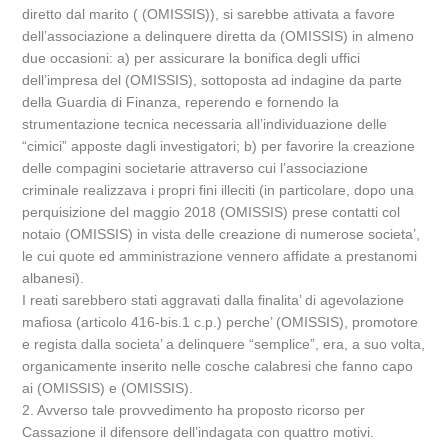
diretto dal marito ( (OMISSIS)), si sarebbe attivata a favore
dell’associazione a delinquere diretta da (OMISSIS) in almeno
due occasioni: a) per assicurare la bonifica degli uffici
dell’impresa del (OMISSIS), sottoposta ad indagine da parte
della Guardia di Finanza, reperendo e fornendo la
strumentazione tecnica necessaria all’individuazione delle
“cimici” apposte dagli investigatori; b) per favorire la creazione
delle compagini societarie attraverso cui l’associazione
criminale realizzava i propri fini illeciti (in particolare, dopo una
perquisizione del maggio 2018 (OMISSIS) prese contatti col
notaio (OMISSIS) in vista delle creazione di numerose societa’,
le cui quote ed amministrazione vennero affidate a prestanomi
albanesi).
I reati sarebbero stati aggravati dalla finalita’ di agevolazione
mafiosa (articolo 416-bis.1 c.p.) perche’ (OMISSIS), promotore
e regista dalla societa’ a delinquere “semplice”, era, a suo volta,
organicamente inserito nelle cosche calabresi che fanno capo
ai (OMISSIS) e (OMISSIS).
2. Avverso tale provvedimento ha proposto ricorso per
Cassazione il difensore dell’indagata con quattro motivi.