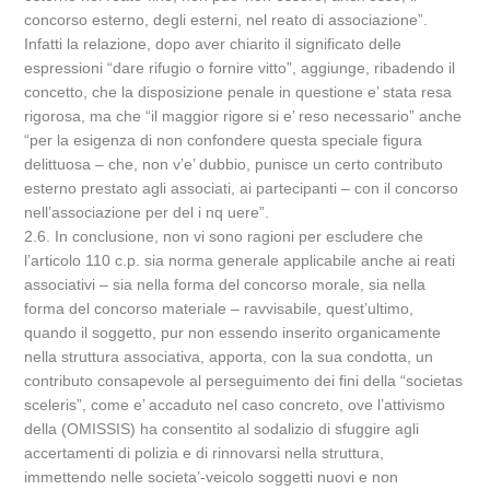
concorso esterno, degli esterni, nel reato di associazione”.
Infatti la relazione, dopo aver chiarito il significato delle
espressioni “dare rifugio o fornire vitto”, aggiunge, ribadendo il
concetto, che la disposizione penale in questione e’ stata resa
rigorosa, ma che “il maggior rigore si e’ reso necessario” anche
“per la esigenza di non confondere questa speciale figura
delittuosa – che, non v’e’ dubbio, punisce un certo contributo
esterno prestato agli associati, ai partecipanti – con il concorso
nell’associazione per del i nq uere”.
2.6. In conclusione, non vi sono ragioni per escludere che
l’articolo 110 c.p. sia norma generale applicabile anche ai reati
associativi – sia nella forma del concorso morale, sia nella
forma del concorso materiale – ravvisabile, quest’ultimo,
quando il soggetto, pur non essendo inserito organicamente
nella struttura associativa, apporta, con la sua condotta, un
contributo consapevole al perseguimento dei fini della “societas
sceleris”, come e’ accaduto nel caso concreto, ove l’attivismo
della (OMISSIS) ha consentito al sodalizio di sfuggire agli
accertamenti di polizia e di rinnovarsi nella struttura,
immettendo nelle societa’-veicolo soggetti nuovi e non