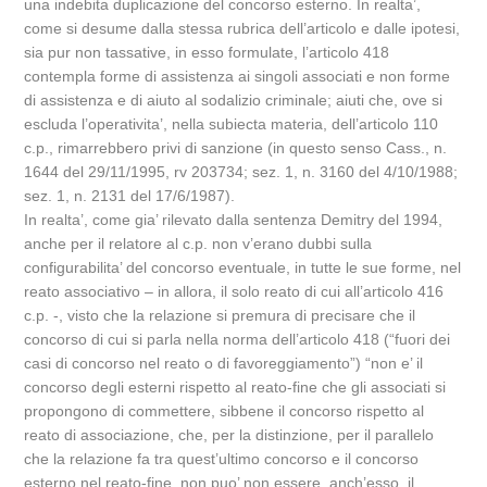
una indebita duplicazione del concorso esterno. In realta’,
come si desume dalla stessa rubrica dell’articolo e dalle ipotesi,
sia pur non tassative, in esso formulate, l’articolo 418
contempla forme di assistenza ai singoli associati e non forme
di assistenza e di aiuto al sodalizio criminale; aiuti che, ove si
escluda l’operativita’, nella subiecta materia, dell’articolo 110
c.p., rimarrebbero privi di sanzione (in questo senso Cass., n.
1644 del 29/11/1995, rv 203734; sez. 1, n. 3160 del 4/10/1988;
sez. 1, n. 2131 del 17/6/1987).
In realta’, come gia’ rilevato dalla sentenza Demitry del 1994,
anche per il relatore al c.p. non v’erano dubbi sulla
configurabilita’ del concorso eventuale, in tutte le sue forme, nel
reato associativo – in allora, il solo reato di cui all’articolo 416
c.p. -, visto che la relazione si premura di precisare che il
concorso di cui si parla nella norma dell’articolo 418 (“fuori dei
casi di concorso nel reato o di favoreggiamento”) “non e’ il
concorso degli esterni rispetto al reato-fine che gli associati si
propongono di commettere, sibbene il concorso rispetto al
reato di associazione, che, per la distinzione, per il parallelo
che la relazione fa tra quest’ultimo concorso e il concorso
esterno nel reato-fine, non puo’ non essere, anch’esso, il