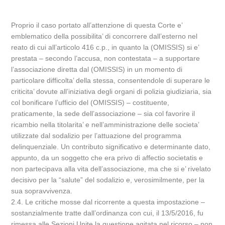
Proprio il caso portato all’attenzione di questa Corte e’
emblematico della possibilita’ di concorrere dall’esterno nel
reato di cui all’articolo 416 c.p., in quanto la (OMISSIS) si e’
prestata – secondo l’accusa, non contestata – a supportare
l’associazione diretta dal (OMISSIS) in un momento di
particolare difficolta’ della stessa, consentendole di superare le
criticita’ dovute all’iniziativa degli organi di polizia giudiziaria, sia
col bonificare l’ufficio del (OMISSIS) – costituente,
praticamente, la sede dell’associazione – sia col favorire il
ricambio nella titolarita’ e nell’amministrazione delle societa’
utilizzate dal sodalizio per l’attuazione del programma
delinquenziale. Un contributo significativo e determinante dato,
appunto, da un soggetto che era privo di affectio societatis e
non partecipava alla vita dell’associazione, ma che si e’ rivelato
decisivo per la “salute” del sodalizio e, verosimilmente, per la
sua sopravvivenza.
2.4. Le critiche mosse dal ricorrente a questa impostazione –
sostanzialmente tratte dall’ordinanza con cui, il 13/5/2016, fu
rimessa alle Sezioni Unite la questione agitata nel ricorso – non