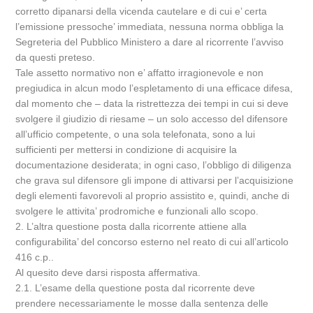
corretto dipanarsi della vicenda cautelare e di cui e’ certa
l’emissione pressoche’ immediata, nessuna norma obbliga la
Segreteria del Pubblico Ministero a dare al ricorrente l’avviso
da questi preteso.
Tale assetto normativo non e’ affatto irragionevole e non
pregiudica in alcun modo l’espletamento di una efficace difesa,
dal momento che – data la ristrettezza dei tempi in cui si deve
svolgere il giudizio di riesame – un solo accesso del difensore
all’ufficio competente, o una sola telefonata, sono a lui
sufficienti per mettersi in condizione di acquisire la
documentazione desiderata; in ogni caso, l’obbligo di diligenza
che grava sul difensore gli impone di attivarsi per l’acquisizione
degli elementi favorevoli al proprio assistito e, quindi, anche di
svolgere le attivita’ prodromiche e funzionali allo scopo.
2. L’altra questione posta dalla ricorrente attiene alla
configurabilita’ del concorso esterno nel reato di cui all’articolo
416 c.p..
Al quesito deve darsi risposta affermativa.
2.1. L’esame della questione posta dal ricorrente deve
prendere necessariamente le mosse dalla sentenza delle