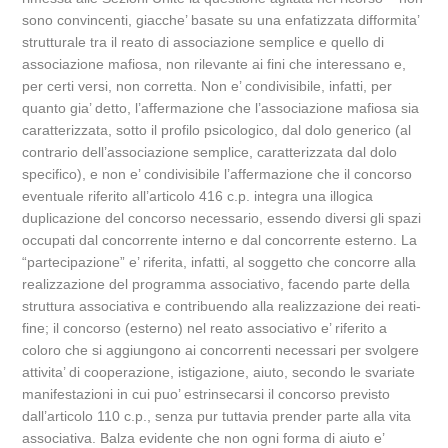
sono convincenti, giacche’ basate su una enfatizzata difformita’
strutturale tra il reato di associazione semplice e quello di
associazione mafiosa, non rilevante ai fini che interessano e,
per certi versi, non corretta. Non e’ condivisibile, infatti, per
quanto gia’ detto, l’affermazione che l’associazione mafiosa sia
caratterizzata, sotto il profilo psicologico, dal dolo generico (al
contrario dell’associazione semplice, caratterizzata dal dolo
specifico), e non e’ condivisibile l’affermazione che il concorso
eventuale riferito all’articolo 416 c.p. integra una illogica
duplicazione del concorso necessario, essendo diversi gli spazi
occupati dal concorrente interno e dal concorrente esterno. La
“partecipazione” e’ riferita, infatti, al soggetto che concorre alla
realizzazione del programma associativo, facendo parte della
struttura associativa e contribuendo alla realizzazione dei reati-
fine; il concorso (esterno) nel reato associativo e’ riferito a
coloro che si aggiungono ai concorrenti necessari per svolgere
attivita’ di cooperazione, istigazione, aiuto, secondo le svariate
manifestazioni in cui puo’ estrinsecarsi il concorso previsto
dall’articolo 110 c.p., senza pur tuttavia prender parte alla vita
associativa. Balza evidente che non ogni forma di aiuto e’