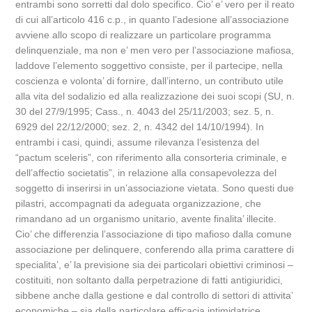
entrambi sono sorretti dal dolo specifico. Cio’ e’ vero per il reato
di cui all’articolo 416 c.p., in quanto l’adesione all’associazione
avviene allo scopo di realizzare un particolare programma
delinquenziale, ma non e’ men vero per l’associazione mafiosa,
laddove l’elemento soggettivo consiste, per il partecipe, nella
coscienza e volonta’ di fornire, dall’interno, un contributo utile
alla vita del sodalizio ed alla realizzazione dei suoi scopi (SU, n.
30 del 27/9/1995; Cass., n. 4043 del 25/11/2003; sez. 5, n.
6929 del 22/12/2000; sez. 2, n. 4342 del 14/10/1994). In
entrambi i casi, quindi, assume rilevanza l’esistenza del
“pactum sceleris”, con riferimento alla consorteria criminale, e
dell’affectio societatis”, in relazione alla consapevolezza del
soggetto di inserirsi in un’associazione vietata. Sono questi due
pilastri, accompagnati da adeguata organizzazione, che
rimandano ad un organismo unitario, avente finalita’ illecite.
Cio’ che differenzia l’associazione di tipo mafioso dalla comune
associazione per delinquere, conferendo alla prima carattere di
specialita’, e’ la previsione sia dei particolari obiettivi criminosi –
costituiti, non soltanto dalla perpetrazione di fatti antigiuridici,
sibbene anche dalla gestione e dal controllo di settori di attivita’
economiche – sia della particolare efficacia intimidatrice