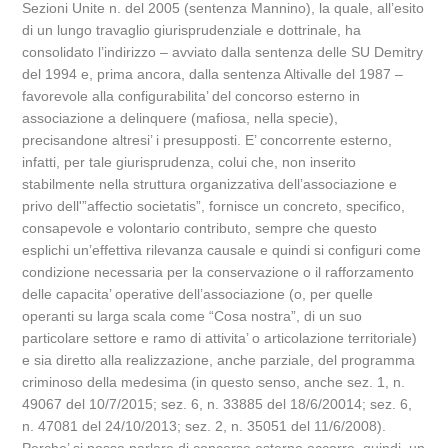
Sezioni Unite n. del 2005 (sentenza Mannino), la quale, all’esito
di un lungo travaglio giurisprudenziale e dottrinale, ha
consolidato l’indirizzo – avviato dalla sentenza delle SU Demitry
del 1994 e, prima ancora, dalla sentenza Altivalle del 1987 –
favorevole alla configurabilita’ del concorso esterno in
associazione a delinquere (mafiosa, nella specie),
precisandone altresi’ i presupposti. E’ concorrente esterno,
infatti, per tale giurisprudenza, colui che, non inserito
stabilmente nella struttura organizzativa dell’associazione e
privo dell'”affectio societatis”, fornisce un concreto, specifico,
consapevole e volontario contributo, sempre che questo
esplichi un’effettiva rilevanza causale e quindi si configuri come
condizione necessaria per la conservazione o il rafforzamento
delle capacita’ operative dell’associazione (o, per quelle
operanti su larga scala come “Cosa nostra”, di un suo
particolare settore e ramo di attivita’ o articolazione territoriale)
e sia diretto alla realizzazione, anche parziale, del programma
criminoso della medesima (in questo senso, anche sez. 1, n.
49067 del 10/7/2015; sez. 6, n. 33885 del 18/6/20014; sez. 6,
n. 47081 del 24/10/2013; sez. 2, n. 35051 del 11/6/2008).