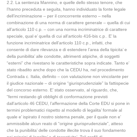
2.2. La sentenza Mannino, e quelle dello stesso tenore, che
l’hanno preceduta e seguita, hanno individuato la fonte legale
dell’incriminazione – per il concorrente esterno – nella
combinazione di una norma di carattere generale – quella di cui
all’articolo 110 c.p. – con una norma incriminatrice di carattere
speciale, qual e’ quella di cui all’articolo 416-bis c.p.. E’ la
funzione incriminatrice dell’articolo 110 c.p., infatti, che
consente di dare rilevanza e di estendere l’area della tipicita’ e
della punibilita’ alle condotte, altrimenti atipiche, di soggetti
“esterni” che rivestano le caratteristiche sopra indicate. Tanto e’
stato ribadito anche dopo che la CEDU ha, nel procedimento
Contrada c. Italia, definito – con valutazione non vincolante per
il giudice nazionale – di origine “giurisprudenziale” la fattispecie
del concorso esterno. E’ stato osservato, al riguardo, che,
“fermi restando gli obblighi di conformazione previsti
dall’articolo 46 CEDU, l’affermazione della Corte EDU si pone in
termini problematici rispetto al modello di legalita’ formale al
quale e’ ispirato il nostro sistema penale, per il quale non e’
ammissibile alcun reato di “origine giurisprudenziale”, atteso
che la punibilita’ delle condotte illecite trova il suo fondamento