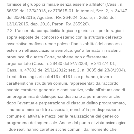
fornisce al gruppo criminale senza esserne affiliato” (Cass., n.
36509 del 12/6/2018, rv 273615-01. In termini, Sez. 2, n. 34147
del 30/04/2015, Agostino, Rv. 264624; Sez. 5, n. 2653 del
13/10/2015, dep. 2016, Paron, Rv. 265926).
2.3. L’accertata compatibilita’ logica e giuridica – per le ragioni
sopra esposte del concorso esterno con la struttura del reato
associativo mafioso rende palese l’ipotizzabilita’ del concorso
esterno nell’associazione semplice, gia’ affermato in risalenti
pronunce di questa Corte, sebbene non diffusamente
argomentate (Cass. n. 38430 del 9/7/2008, rv 241274-01;
Cass., n. 47602 del 29/11/2012; sez. 2, n. 3635 del 23/8/1994).
I reati di cui agli articoli 416 e 416 bis c.p. hanno, invero
caratteristiche strutturali comuni, rappresentati dall’accordo,
avente carattere generale e continuativo, volto all’attuazione di
un programma di delinquenza destinato a permanere anche
dopo l’eventuale perpetrazione di ciascun delitto programmato,
il numero minimo di tre associati, nonche’ la predisposizione
comune di attivita’ e mezzi per la realizzazione del generico
programma delinquenziale. Anche dal punto di vista psicologico
i due reati hanno caratteristiche comuni, dal momento che