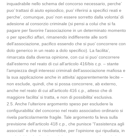
inquadrabile nello schema del concorso necessario, perche’
puo’ trattasi di aiuto episodico, puo’ riferirsi a specifici reati e
perche’, comunque, puo’ non essere sorretto dalla volonta’ di
adesione al consorzio criminale (si pensi a colui che si fa
pagare per favorire l’associazione in un determinato momento
o per specifici affari, rimanendo indifferente alle sorti
dell’associazione, pacifico essendo che si puo’ concorrere con
dolo generico in un reato a dolo specifico). La facilita’,
rimarcata dalla diversa opinione, con cui si puo’ concorrere
dall’esterno nel reato di cui all’articolo 416/bis c.p. – stante
l’ampiezza degli interessi criminali dell’associazione mafiosa e
la sua applicazione anche in attivita’ apparentemente lecite –
non esclude, quindi, che si possa concorrere, ab externo,
anche nel reato di cui all’articolo 416 c.p., atteso che di
maggiore facilita’ si tratta, e non di possibilita’ esclusiva.
2.5. Anche l’ulteriore argomento speso per escludere la
configurabilita’ del concorso nel reato associativo ordinario si
rivela particolarmente fragile. Tale argomento fa leva sulla
previsione dell’articolo 418 c.p., che punisce “l’assistenza agli
associati” e che si risolverebbe, per l’opinione qui ripudiata, in