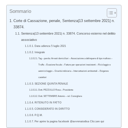
Sommario
Corte di Cassazione, penale, Sentenza|13 settembre 2021| n.
33874.
Sentenza|13 settembre 2021| n. 33874. Concorso esterno nel delitto
associativo
Data udienza 5 luglio 2021
Integrale
Tag – parola: Arresti domiciliari – Associazione a delinquere di tipo mafioso –
Truffe – Evasione fiscale – Fatture per operazioni inesistenti – Riciclaggio e
autoriciclaggio – Gravità indiziaria – Intercettazioni ambientali – Esigenze
cautelari
SEZIONE QUINTA PENALE
Dott. PEZZULLO Rosa – Presidente
Dott. SETTEMBRE Antonio – rel. Consigliere
RITENUTO IN FATTO
CONSIDERATO IN DIRITTO
P.Q.M.
Per aprire la pagina facebook @avvrenatodisa Cliccare qui