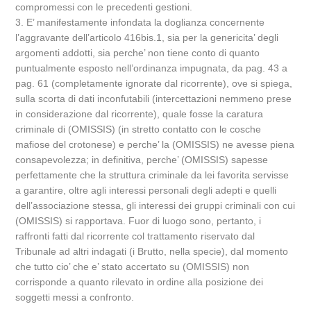
compromessi con le precedenti gestioni.
3. E’ manifestamente infondata la doglianza concernente
l’aggravante dell’articolo 416bis.1, sia per la genericita’ degli
argomenti addotti, sia perche’ non tiene conto di quanto
puntualmente esposto nell’ordinanza impugnata, da pag. 43 a
pag. 61 (completamente ignorate dal ricorrente), ove si spiega,
sulla scorta di dati inconfutabili (intercettazioni nemmeno prese
in considerazione dal ricorrente), quale fosse la caratura
criminale di (OMISSIS) (in stretto contatto con le cosche
mafiose del crotonese) e perche’ la (OMISSIS) ne avesse piena
consapevolezza; in definitiva, perche’ (OMISSIS) sapesse
perfettamente che la struttura criminale da lei favorita servisse
a garantire, oltre agli interessi personali degli adepti e quelli
dell’associazione stessa, gli interessi dei gruppi criminali con cui
(OMISSIS) si rapportava. Fuor di luogo sono, pertanto, i
raffronti fatti dal ricorrente col trattamento riservato dal
Tribunale ad altri indagati (i Brutto, nella specie), dal momento
che tutto cio’ che e’ stato accertato su (OMISSIS) non
corrisponde a quanto rilevato in ordine alla posizione dei
soggetti messi a confronto.