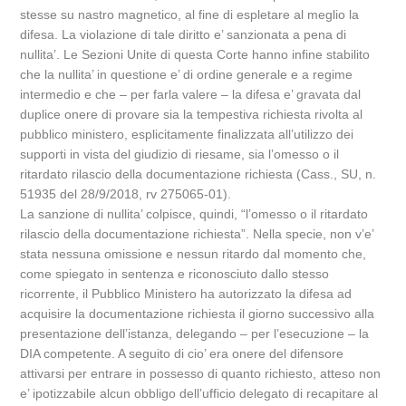
stesse su nastro magnetico, al fine di espletare al meglio la
difesa. La violazione di tale diritto e’ sanzionata a pena di
nullita’. Le Sezioni Unite di questa Corte hanno infine stabilito
che la nullita’ in questione e’ di ordine generale e a regime
intermedio e che – per farla valere – la difesa e’ gravata dal
duplice onere di provare sia la tempestiva richiesta rivolta al
pubblico ministero, esplicitamente finalizzata all’utilizzo dei
supporti in vista del giudizio di riesame, sia l’omesso o il
ritardato rilascio della documentazione richiesta (Cass., SU, n.
51935 del 28/9/2018, rv 275065-01).
La sanzione di nullita’ colpisce, quindi, “l’omesso o il ritardato
rilascio della documentazione richiesta”. Nella specie, non v’e’
stata nessuna omissione e nessun ritardo dal momento che,
come spiegato in sentenza e riconosciuto dallo stesso
ricorrente, il Pubblico Ministero ha autorizzato la difesa ad
acquisire la documentazione richiesta il giorno successivo alla
presentazione dell’istanza, delegando – per l’esecuzione – la
DIA competente. A seguito di cio’ era onere del difensore
attivarsi per entrare in possesso di quanto richiesto, atteso non
e’ ipotizzabile alcun obbligo dell’ufficio delegato di recapitare al