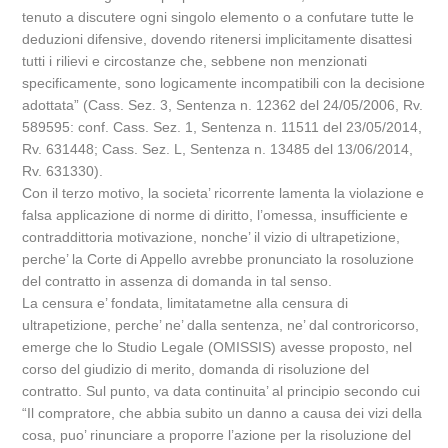
tenuto a discutere ogni singolo elemento o a confutare tutte le
deduzioni difensive, dovendo ritenersi implicitamente disattesi
tutti i rilievi e circostanze che, sebbene non menzionati
specificamente, sono logicamente incompatibili con la decisione
adottata” (Cass. Sez. 3, Sentenza n. 12362 del 24/05/2006, Rv.
589595: conf. Cass. Sez. 1, Sentenza n. 11511 del 23/05/2014,
Rv. 631448; Cass. Sez. L, Sentenza n. 13485 del 13/06/2014,
Rv. 631330).
Con il terzo motivo, la societa’ ricorrente lamenta la violazione e
falsa applicazione di norme di diritto, l’omessa, insufficiente e
contraddittoria motivazione, nonche’ il vizio di ultrapetizione,
perche’ la Corte di Appello avrebbe pronunciato la rosoluzione
del contratto in assenza di domanda in tal senso.
La censura e’ fondata, limitatametne alla censura di
ultrapetizione, perche’ ne’ dalla sentenza, ne’ dal controricorso,
emerge che lo Studio Legale (OMISSIS) avesse proposto, nel
corso del giudizio di merito, domanda di risoluzione del
contratto. Sul punto, va data continuita’ al principio secondo cui
“Il compratore, che abbia subito un danno a causa dei vizi della
cosa, puo’ rinunciare a proporre l’azione per la risoluzione del