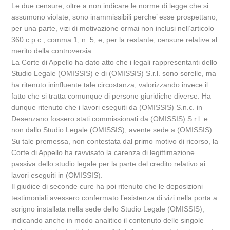
Le due censure, oltre a non indicare le norme di legge che si
assumono violate, sono inammissibili perche’ esse prospettano,
per una parte, vizi di motivazione ormai non inclusi nell’articolo
360 c.p.c., comma 1, n. 5, e, per la restante, censure relative al
merito della controversia.
La Corte di Appello ha dato atto che i legali rappresentanti dello
Studio Legale (OMISSIS) e di (OMISSIS) S.r.l. sono sorelle, ma
ha ritenuto ininfluente tale circostanza, valorizzando invece il
fatto che si tratta comunque di persone giuridiche diverse. Ha
dunque ritenuto che i lavori eseguiti da (OMISSIS) S.n.c. in
Desenzano fossero stati commissionati da (OMISSIS) S.r.l. e
non dallo Studio Legale (OMISSIS), avente sede a (OMISSIS).
Su tale premessa, non contestata dal primo motivo di ricorso, la
Corte di Appello ha ravvisato la carenza di legittimazione
passiva dello studio legale per la parte del credito relativo ai
lavori eseguiti in (OMISSIS).
Il giudice di seconde cure ha poi ritenuto che le deposizioni
testimoniali avessero confermato l’esistenza di vizi nella porta a
scrigno installata nella sede dello Studio Legale (OMISSIS),
indicando anche in modo analitico il contenuto delle singole