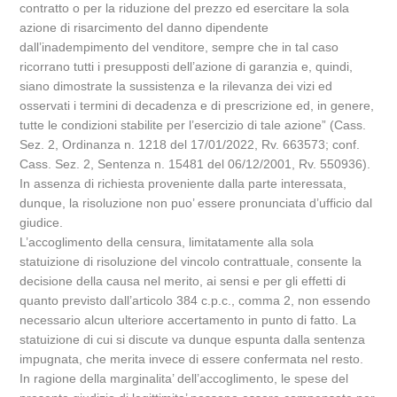
contratto o per la riduzione del prezzo ed esercitare la sola
azione di risarcimento del danno dipendente
dall’inadempimento del venditore, sempre che in tal caso
ricorrano tutti i presupposti dell’azione di garanzia e, quindi,
siano dimostrate la sussistenza e la rilevanza dei vizi ed
osservati i termini di decadenza e di prescrizione ed, in genere,
tutte le condizioni stabilite per l’esercizio di tale azione” (Cass.
Sez. 2, Ordinanza n. 1218 del 17/01/2022, Rv. 663573; conf.
Cass. Sez. 2, Sentenza n. 15481 del 06/12/2001, Rv. 550936).
In assenza di richiesta proveniente dalla parte interessata,
dunque, la risoluzione non puo’ essere pronunciata d’ufficio dal
giudice.
L’accoglimento della censura, limitatamente alla sola
statuizione di risoluzione del vincolo contrattuale, consente la
decisione della causa nel merito, ai sensi e per gli effetti di
quanto previsto dall’articolo 384 c.p.c., comma 2, non essendo
necessario alcun ulteriore accertamento in punto di fatto. La
statuizione di cui si discute va dunque espunta dalla sentenza
impugnata, che merita invece di essere confermata nel resto.
In ragione della marginalita’ dell’accoglimento, le spese del