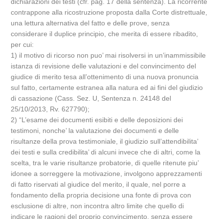
dichiarazioni dei testi (cfr. pag. 17 della sentenza). La ricorrente
contrappone alla ricostruzione proposta dalla Corte distrettuale,
una lettura alternativa del fatto e delle prove, senza
considerare il duplice principio, che merita di essere ribadito,
per cui:
1) il motivo di ricorso non puo’ mai risolversi in un’inammissibile
istanza di revisione delle valutazioni e del convincimento del
giudice di merito tesa all’ottenimento di una nuova pronuncia
sul fatto, certamente estranea alla natura ed ai fini del giudizio
di cassazione (Cass. Sez. U, Sentenza n. 24148 del
25/10/2013, Rv. 627790);
2) “L’esame dei documenti esibiti e delle deposizioni dei
testimoni, nonche’ la valutazione dei documenti e delle
risultanze della prova testimoniale, il giudizio sull’attendibilita’
dei testi e sulla credibilita’ di alcuni invece che di altri, come la
scelta, tra le varie risultanze probatorie, di quelle ritenute piu’
idonee a sorreggere la motivazione, involgono apprezzamenti
di fatto riservati al giudice del merito, il quale, nel porre a
fondamento della propria decisione una fonte di prova con
esclusione di altre, non incontra altro limite che quello di
indicare le ragioni del proprio convincimento, senza essere