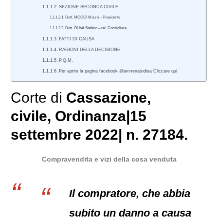
SEZIONE SECONDA CIVILE
Dott. MOCCI Mauro – Presidente
Dott. OLIVA Stefano – rel. Consigliere
FATTI DI CAUSA
RAGIONI DELLA DECISIONE
P.Q.M.
Per aprire la pagina facebook @avvrenatodisa Cliccare qui
Corte di
Cassazione
,
civile
, Ordinanza|15
settembre 2022| n. 27184.
Compravendita e vizi della cosa venduta
Il compratore, che abbia
subito un danno a causa