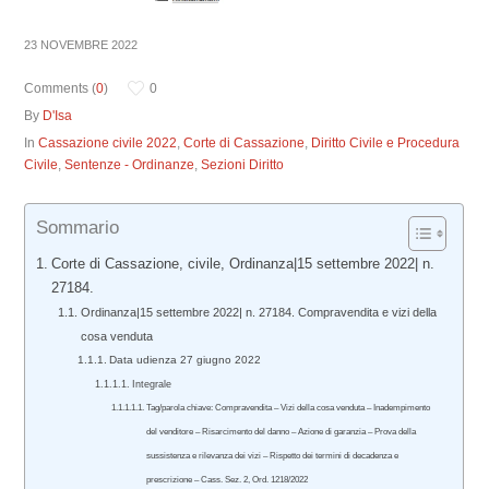
23 NOVEMBRE 2022
Comments (
0
)
0
By
D'Isa
In
Cassazione civile 2022
,
Corte di Cassazione
,
Diritto Civile e Procedura
Civile
,
Sentenze - Ordinanze
,
Sezioni Diritto
Sommario
Corte di Cassazione, civile, Ordinanza|15 settembre 2022| n.
27184.
Ordinanza|15 settembre 2022| n. 27184. Compravendita e vizi della
cosa venduta
Data udienza 27 giugno 2022
Integrale
Tag/parola chiave: Compravendita – Vizi della cosa venduta – Inadempimento
del venditore – Risarcimento del danno – Azione di garanzia – Prova della
sussistenza e rilevanza dei vizi – Rispetto dei termini di decadenza e
prescrizione – Cass. Sez. 2, Ord. 1218/2022