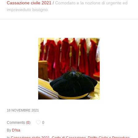
Cassazione civile 2021
/
Comodato e la nozione di urgente ed
impreveduto bisogno
18 NOVEMBRE 2021
Comments (
0
)
0
By
D'Isa