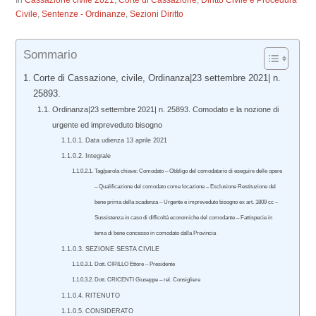
In
Cassazione civile 2021
,
Corte di Cassazione
,
Diritto Civile e Procedura
Civile
,
Sentenze - Ordinanze
,
Sezioni Diritto
Sommario
Corte di Cassazione, civile, Ordinanza|23 settembre 2021| n.
25893.
Ordinanza|23 settembre 2021| n. 25893. Comodato e la nozione di
urgente ed impreveduto bisogno
Data udienza 13 aprile 2021
Integrale
Tag/parola chiave: Comodato – Obbligo del comodatario di eseguire delle opere
– Qualificazione del comodato come locazione – Esclusione Restituzione del
bene prima della scadenza – Urgente e impreveduto bisogno ex art. 1809 cc –
Sussistenza in caso di difficoltà economiche del comodante – Fattispecie in
tema di bene concesso in comodato dalla Provincia
SEZIONE SESTA CIVILE
Dott. CIRILLO Ettore – Presidente
Dott. CRICENTI Giuseppe – rel. Consigliere
RITENUTO
CONSIDERATO