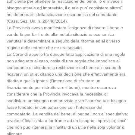
sufficiente per ottenere la restituzione del bene, lo e’ invece il
bisogno attuale ed imprevisto, il quale puo’ consistere altresi’
nel deteriorarsi della situazione economica del comodante
(Cass. Sez. Un. n. 20448/2014).
La Provincia aveva manifestato l’esigenza di riavere il bene e
venderlo per far fronte alla mutata situazione economica
venutasi a determinare a seguito della riforma ed al diverso
regime delle entrate che ne era seguito.
La Corte di appello ha dunque fatto applicazione di una regola
non adeguata al caso, ossia di una regola che impedisce al
comodante di chiedere la restituzione del bene allo scopo di
ricavarvi un utile, citando una decisione che effettivamente era
riferita a quella ipotesi (l’intenzione di sfruttare un
finanziamento per ristrutturare il bene), mentre occorreva
considerare che la Provincia invocava la necessita’ di
soddisfare un bisogno non previsto e verificare se tale bisogno
fosse fondato, in comparazione con l’interesse del
comodatario. La vendita del bene, di per se’, non e’ speculativa:
a volte e’ finalizzata a far fronte ad un bisogno imprevisto, cosi’
che non puo’ ritenersi la finalita’ di un utile nella sola volonta’ di
alienare.