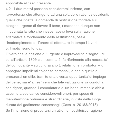
applicabile al caso presente.
4.2.- I due motivi possono considerarsi insieme, con
l’avvertenza che attengono ad una sola delle rationes decidenti,
quella che rigetta la domanda di restituzione fondata sul
bisogno urgente di riavere il bene, rimanendo dunque non
impugnata la ratio che invece faceva leva sulla ragione
alternativa a fondamento della restituzione, ossia
l’inadempimento dell’onere di effettuare in tempo i lavori.
5. I motivi sono fondati.
E’ vero che la nozione di “urgente e impreveduto bisogno”, di
cui all’articolo 1809 c.c., comma 2, fa riferimento alla necessita’
del comodante – su cui gravano 1 relativi oneri probatori – di
appagare impellenti esigenze personali, e non a quella di
procurarsi un utile, tramite una diversa opportunita’ di impiego
del bene, ma e’ altresi’ vero che tale valutazione va condotta
con rigore, quando il comodatario di un bene immobile abbia
assunto a suo carico considerevoli oneri, per spese di
manutenzione ordinaria e straordinaria, in vista della lunga
durata del godimento concessogli (Cass. n. 20183/2013).
Se l’intenzione di procurarsi un utile non costituisce ragione