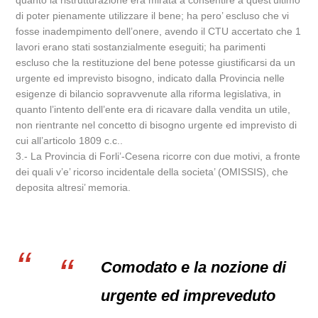
quanto la ristrutturazione era mirata a consentire a quest’ultimo
di poter pienamente utilizzare il bene; ha pero’ escluso che vi
fosse inadempimento dell’onere, avendo il CTU accertato che 1
lavori erano stati sostanzialmente eseguiti; ha parimenti
escluso che la restituzione del bene potesse giustificarsi da un
urgente ed imprevisto bisogno, indicato dalla Provincia nelle
esigenze di bilancio sopravvenute alla riforma legislativa, in
quanto l’intento dell’ente era di ricavare dalla vendita un utile,
non rientrante nel concetto di bisogno urgente ed imprevisto di
cui all’articolo 1809 c.c..
3.- La Provincia di Forli’-Cesena ricorre con due motivi, a fronte
dei quali v’e’ ricorso incidentale della societa’ (OMISSIS), che
deposita altresi’ memoria.
Comodato e la nozione di
urgente ed impreveduto