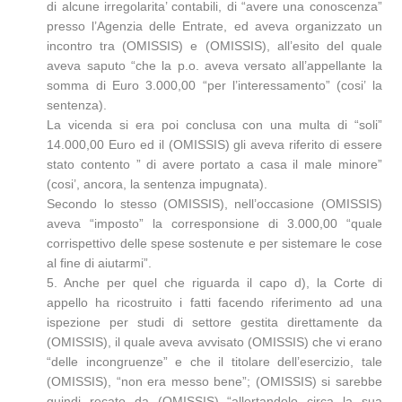
di alcune irregolarita’ contabili, di “avere una conoscenza”
presso l’Agenzia delle Entrate, ed aveva organizzato un
incontro tra (OMISSIS) e (OMISSIS), all’esito del quale
aveva saputo “che la p.o. aveva versato all’appellante la
somma di Euro 3.000,00 “per l’interessamento” (cosi’ la
sentenza).
La vicenda si era poi conclusa con una multa di “soli”
14.000,00 Euro ed il (OMISSIS) gli aveva riferito di essere
stato contento ” di avere portato a casa il male minore”
(cosi’, ancora, la sentenza impugnata).
Secondo lo stesso (OMISSIS), nell’occasione (OMISSIS)
aveva “imposto” la corresponsione di 3.000,00 “quale
corrispettivo delle spese sostenute e per sistemare le cose
al fine di aiutarmi”.
5. Anche per quel che riguarda il capo d), la Corte di
appello ha ricostruito i fatti facendo riferimento ad una
ispezione per studi di settore gestita direttamente da
(OMISSIS), il quale aveva avvisato (OMISSIS) che vi erano
“delle incongruenze” e che il titolare dell’esercizio, tale
(OMISSIS), “non era messo bene”; (OMISSIS) si sarebbe
quindi recato da (OMISSIS) “allertandolo circa la sua