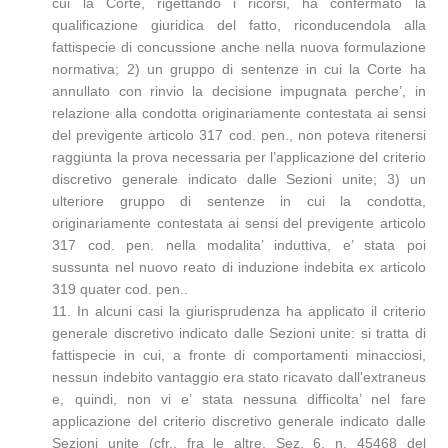
cui la Corte, rigettando i ricorsi, ha confermato la
qualificazione giuridica del fatto, riconducendola alla
fattispecie di concussione anche nella nuova formulazione
normativa; 2) un gruppo di sentenze in cui la Corte ha
annullato con rinvio la decisione impugnata perche’, in
relazione alla condotta originariamente contestata ai sensi
del previgente articolo 317 cod. pen., non poteva ritenersi
raggiunta la prova necessaria per l’applicazione del criterio
discretivo generale indicato dalle Sezioni unite; 3) un
ulteriore gruppo di sentenze in cui la condotta,
originariamente contestata ai sensi del previgente articolo
317 cod. pen. nella modalita’ induttiva, e’ stata poi
sussunta nel nuovo reato di induzione indebita ex articolo
319 quater cod. pen..
11. In alcuni casi la giurisprudenza ha applicato il criterio
generale discretivo indicato dalle Sezioni unite: si tratta di
fattispecie in cui, a fronte di comportamenti minacciosi,
nessun indebito vantaggio era stato ricavato dall’extraneus
e, quindi, non vi e’ stata nessuna difficolta’ nel fare
applicazione del criterio discretivo generale indicato dalle
Sezioni unite (cfr., fra le altre, Sez. 6, n. 45468 del