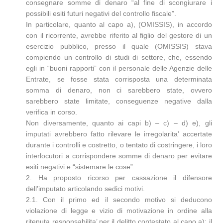
consegnare somme di denaro “al fine di scongiurare i
possibili esiti futuri negativi del controllo fiscale”.
In particolare, quanto al capo a), (OMISSIS), in accordo
con il ricorrente, avrebbe riferito al figlio del gestore di un
esercizio pubblico, presso il quale (OMISSIS) stava
compiendo un controllo di studi di settore, che, essendo
egli in “buoni rapporti” con il personale delle Agenzie delle
Entrate, se fosse stata corrisposta una determinata
somma di denaro, non ci sarebbero state, ovvero
sarebbero state limitate, conseguenze negative dalla
verifica in corso.
Non diversamente, quanto ai capi b) – c) – d) e), gli
imputati avrebbero fatto rilevare le irregolarita’ accertate
durante i controlli e costretto, o tentato di costringere, i loro
interlocutori a corrispondere somme di denaro per evitare
esiti negativi e “sistemare le cose”.
2. Ha proposto ricorso per cassazione il difensore
dell’imputato articolando sedici motivi.
2.1. Con il primo ed il secondo motivo si deducono
violazione di legge e vizio di motivazione in ordine alla
ritenuta responsabilita’ per il delitto contestato al capo a); il