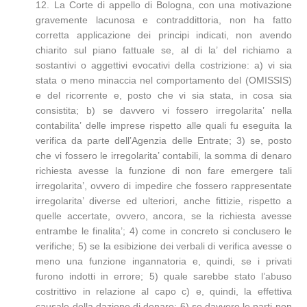
12. La Corte di appello di Bologna, con una motivazione
gravemente lacunosa e contraddittoria, non ha fatto
corretta applicazione dei principi indicati, non avendo
chiarito sul piano fattuale se, al di la’ del richiamo a
sostantivi o aggettivi evocativi della costrizione: a) vi sia
stata o meno minaccia nel comportamento del (OMISSIS)
e del ricorrente e, posto che vi sia stata, in cosa sia
consistita; b) se davvero vi fossero irregolarita’ nella
contabilita’ delle imprese rispetto alle quali fu eseguita la
verifica da parte dell’Agenzia delle Entrate; 3) se, posto
che vi fossero le irregolarita’ contabili, la somma di denaro
richiesta avesse la funzione di non fare emergere tali
irregolarita’, ovvero di impedire che fossero rappresentate
irregolarita’ diverse ed ulteriori, anche fittizie, rispetto a
quelle accertate, ovvero, ancora, se la richiesta avesse
entrambe le finalita’; 4) come in concreto si conclusero le
verifiche; 5) se la esibizione dei verbali di verifica avesse o
meno una funzione ingannatoria e, quindi, se i privati
furono indotti in errore; 5) quale sarebbe stato l’abuso
costrittivo in relazione al capo c) e, quindi, la effettiva
causale della dazione di denaro; 6) se davvero le parti non