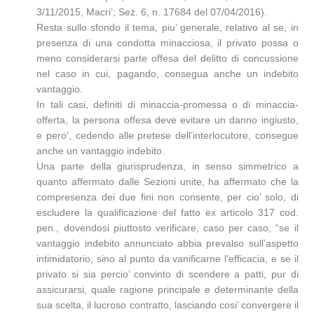
3/11/2015, Macri’; Sez. 6, n. 17684 del 07/04/2016).
Resta sullo sfondo il tema, piu’ generale, relativo al se, in
presenza di una condotta minacciosa, il privato possa o
meno considerarsi parte offesa del delitto di concussione
nel caso in cui, pagando, consegua anche un indebito
vantaggio.
In tali casi, definiti di minaccia-promessa o di minaccia-
offerta, la persona offesa deve evitare un danno ingiusto,
e pero’, cedendo alle pretese dell’interlocutore, consegue
anche un vantaggio indebito.
Una parte della giurisprudenza, in senso simmetrico a
quanto affermato dalle Sezioni unite, ha affermato che la
compresenza dei due fini non consente, per cio’ solo, di
escludere la qualificazione del fatto ex articolo 317 cod.
pen., dovendosi piuttosto verificare, caso per caso, “se il
vantaggio indebito annunciato abbia prevalso sull’aspetto
intimidatorio, sino al punto da vanificarne l’efficacia, e se il
privato si sia percio’ convinto di scendere a patti, pur di
assicurarsi, quale ragione principale e determinante della
sua scelta, il lucroso contratto, lasciando cosi’ convergere il