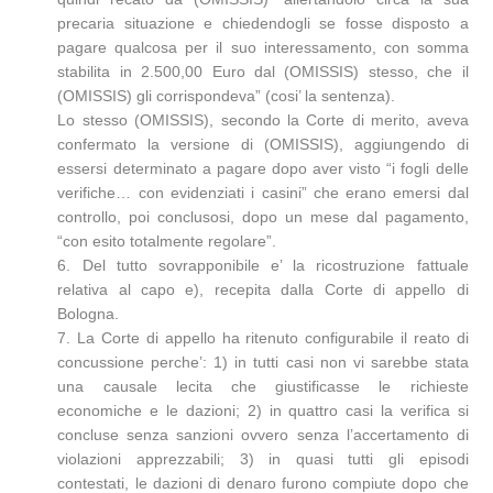
precaria situazione e chiedendogli se fosse disposto a
pagare qualcosa per il suo interessamento, con somma
stabilita in 2.500,00 Euro dal (OMISSIS) stesso, che il
(OMISSIS) gli corrispondeva” (cosi’ la sentenza).
Lo stesso (OMISSIS), secondo la Corte di merito, aveva
confermato la versione di (OMISSIS), aggiungendo di
essersi determinato a pagare dopo aver visto “i fogli delle
verifiche… con evidenziati i casini” che erano emersi dal
controllo, poi conclusosi, dopo un mese dal pagamento,
“con esito totalmente regolare”.
6. Del tutto sovrapponibile e’ la ricostruzione fattuale
relativa al capo e), recepita dalla Corte di appello di
Bologna.
7. La Corte di appello ha ritenuto configurabile il reato di
concussione perche’: 1) in tutti casi non vi sarebbe stata
una causale lecita che giustificasse le richieste
economiche e le dazioni; 2) in quattro casi la verifica si
concluse senza sanzioni ovvero senza l’accertamento di
violazioni apprezzabili; 3) in quasi tutti gli episodi
contestati, le dazioni di denaro furono compiute dopo che