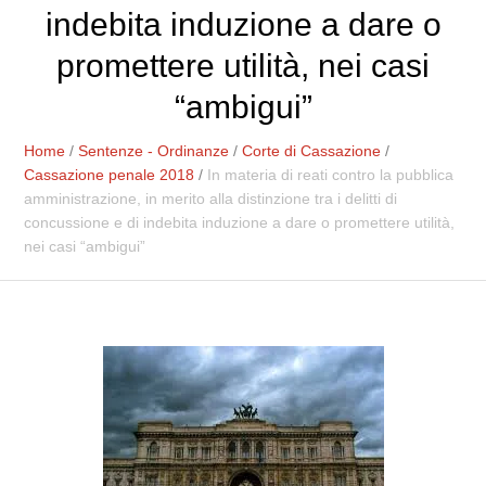
indebita induzione a dare o
promettere utilità, nei casi
“ambigui”
Home
/
Sentenze - Ordinanze
/
Corte di Cassazione
/
Cassazione penale 2018
/
In materia di reati contro la pubblica
amministrazione, in merito alla distinzione tra i delitti di
concussione e di indebita induzione a dare o promettere utilità,
nei casi “ambigui”