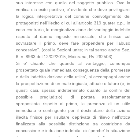
suo interesse con quello del soggetto pubblico. Ove la
verifica dia esito positivo, e’ evidente che deve privilegiarsi
la logica interpretativa del comune coinvolgimento dei
protagonisti nell’illecito di cui all’articolo 319 quater c.p.. In
caso contrario, la marginalizzazione del vantaggio indebito
rispetto al danno ingiusto minacciato, che finisce col
sovrastare il primo, deve fare propendere per l’abuso
concessivo”. (cosi le Sezioni unite; in tal senso anche Sez.
6, n. 8963 del 12/02/2015, Maiorana, Rv. 262503).
Si e’ chiarito che quando al vantaggio, comunque
prospettato quale immediata conseguenza della promessa
e della indebita dazione della utilita’, si accompagni anche
la prospettazione di un male ingiusto, attuale o futuro (e, in
questi casi, spesso indeterminato quanto ai confini del
possibile pregiudizio), di portata assolutamente
spropositata rispetto al primo, la presenza di un utile
immediato e contingente per il destinatario della azione
illecita finisce per risultare deprivata di rilievo nell’ottica
finalizzata alla possibile distinzione tra costrizione da
concussione e induzione indebita: cio’ perche’ la situazione