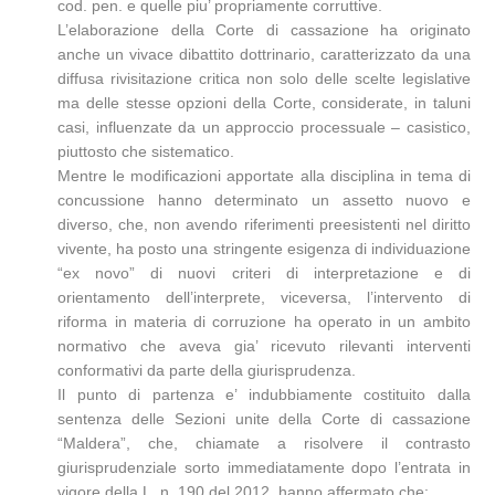
cod. pen. e quelle piu’ propriamente corruttive.
L’elaborazione della Corte di cassazione ha originato
anche un vivace dibattito dottrinario, caratterizzato da una
diffusa rivisitazione critica non solo delle scelte legislative
ma delle stesse opzioni della Corte, considerate, in taluni
casi, influenzate da un approccio processuale – casistico,
piuttosto che sistematico.
Mentre le modificazioni apportate alla disciplina in tema di
concussione hanno determinato un assetto nuovo e
diverso, che, non avendo riferimenti preesistenti nel diritto
vivente, ha posto una stringente esigenza di individuazione
“ex novo” di nuovi criteri di interpretazione e di
orientamento dell’interprete, viceversa, l’intervento di
riforma in materia di corruzione ha operato in un ambito
normativo che aveva gia’ ricevuto rilevanti interventi
conformativi da parte della giurisprudenza.
Il punto di partenza e’ indubbiamente costituito dalla
sentenza delle Sezioni unite della Corte di cassazione
“Maldera”, che, chiamate a risolvere il contrasto
giurisprudenziale sorto immediatamente dopo l’entrata in
vigore della L. n. 190 del 2012, hanno affermato che: