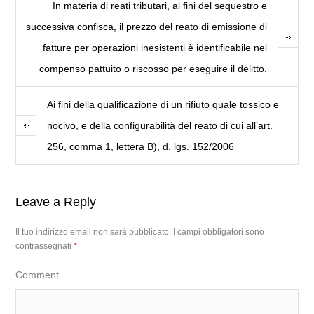
In materia di reati tributari, ai fini del sequestro e
successiva confisca, il prezzo del reato di emissione di
fatture per operazioni inesistenti è identificabile nel
compenso pattuito o riscosso per eseguire il delitto.
Ai fini della qualificazione di un rifiuto quale tossico e
nocivo, e della configurabilità del reato di cui all’art.
256, comma 1, lettera B), d. lgs. 152/2006
Leave a Reply
Il tuo indirizzo email non sarà pubblicato.
I campi obbligatori sono
contrassegnati
*
Comment