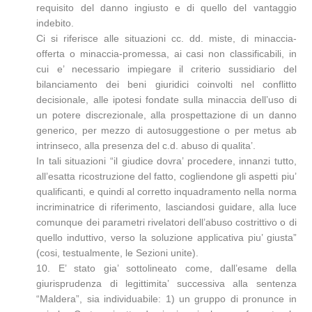
requisito del danno ingiusto e di quello del vantaggio
indebito.
Ci si riferisce alle situazioni cc. dd. miste, di minaccia-
offerta o minaccia-promessa, ai casi non classificabili, in
cui e’ necessario impiegare il criterio sussidiario del
bilanciamento dei beni giuridici coinvolti nel conflitto
decisionale, alle ipotesi fondate sulla minaccia dell’uso di
un potere discrezionale, alla prospettazione di un danno
generico, per mezzo di autosuggestione o per metus ab
intrinseco, alla presenza del c.d. abuso di qualita’.
In tali situazioni “il giudice dovra’ procedere, innanzi tutto,
all’esatta ricostruzione del fatto, cogliendone gli aspetti piu’
qualificanti, e quindi al corretto inquadramento nella norma
incriminatrice di riferimento, lasciandosi guidare, alla luce
comunque dei parametri rivelatori dell’abuso costrittivo o di
quello induttivo, verso la soluzione applicativa piu’ giusta”
(cosi, testualmente, le Sezioni unite).
10. E’ stato gia’ sottolineato come, dall’esame della
giurisprudenza di legittimita’ successiva alla sentenza
“Maldera”, sia individuabile: 1) un gruppo di pronunce in