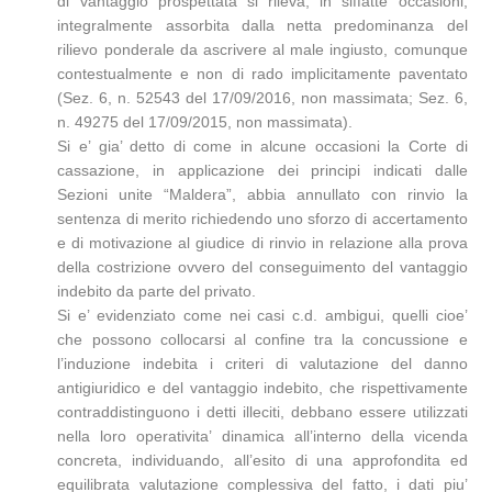
di vantaggio prospettata si rileva, in siffatte occasioni,
integralmente assorbita dalla netta predominanza del
rilievo ponderale da ascrivere al male ingiusto, comunque
contestualmente e non di rado implicitamente paventato
(Sez. 6, n. 52543 del 17/09/2016, non massimata; Sez. 6,
n. 49275 del 17/09/2015, non massimata).
Si e’ gia’ detto di come in alcune occasioni la Corte di
cassazione, in applicazione dei principi indicati dalle
Sezioni unite “Maldera”, abbia annullato con rinvio la
sentenza di merito richiedendo uno sforzo di accertamento
e di motivazione al giudice di rinvio in relazione alla prova
della costrizione ovvero del conseguimento del vantaggio
indebito da parte del privato.
Si e’ evidenziato come nei casi c.d. ambigui, quelli cioe’
che possono collocarsi al confine tra la concussione e
l’induzione indebita i criteri di valutazione del danno
antigiuridico e del vantaggio indebito, che rispettivamente
contraddistinguono i detti illeciti, debbano essere utilizzati
nella loro operativita’ dinamica all’interno della vicenda
concreta, individuando, all’esito di una approfondita ed
equilibrata valutazione complessiva del fatto, i dati piu’