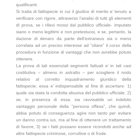
qualificanti.
Si tratta di fattispecie in cui il giudice di merito e’ tenuto a
verificare con rigore, attraverso l’analisi di tutti gli elementi
di prova, se i rilievi mossi dal pubblico ufficiale- imputato
siano o meno legittimi e non pretestuosi, e se, pertanto, la
dazione di denaro da parte dell’extraneus sia o meno
correlata ad un preciso interesse ad “oliare” il corso della
procedura in funzione di vantaggi che non avrebbe potuto
ottenere.
La prova di tali essenziali segmenti fattuali e’ in tali casi
costitutiva – almeno in astratto – per sciogliere il nodo
relativo al corretto inquadramento giuridico della
fattispecie; essa e’ indispensabile al fine di accertare: 1)
quale sia stata la condotta abusiva del pubblico ufficiale; 2)
se, in presenza di essa, sia ravvisabile un indebito
vantaggio personale della “persona offesa”, che quindi,
abbia potuto di conseguenza agire non tanto per evitare
un danno contra ius, ma al fine di ottenere un trattamento
di favore; 3) se i fatti possano essere ricondotti anche ad
altre fattispecie criminose, corruttive o di frode.