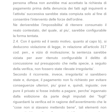
persona offesa non avrebbe mai accettato la richiesta di
pagamento prima della denuncia dei fatti agli inquirenti e
l’attivita’ successiva sarebbe stata compiuta solo al fine di
consentire l’intervento delle forze dell’ordine.
Ne deriverebbe l’impossibilita’ di ritenere consumato il
reato contestato, del quale, al piu’, sarebbe configurabile
la forma tentata.
2.4. Con il quinto ed il sesto motivo, quanto al capo b), si
deducono violazione di legge, in relazione all’articolo 317
cod. pen., e vizio di motivazione; la sentenza sarebbe
viziata per aver ritenuto configurabile il delitto di
concussione sul presupposto che nella specie, a seguito
della verifica, non fossero state rilevate irregolarita’.
Secondo il ricorrente, invece, irregolarita’ vi sarebbero
state e, dunque, il pagamento non fu richiesto per evitare
conseguenze ulteriori, piu’ gravi e, quindi, ingiuste; ove
pure il privato si fosse indotto a pagare, perche’ ingannato
dalla esibizione da parte degli imputati dei “fogli”
riguardanti la verifica ed in ragione dell’avvertimento che le
“cose non si stavano mettendo bene”, tali elementi non