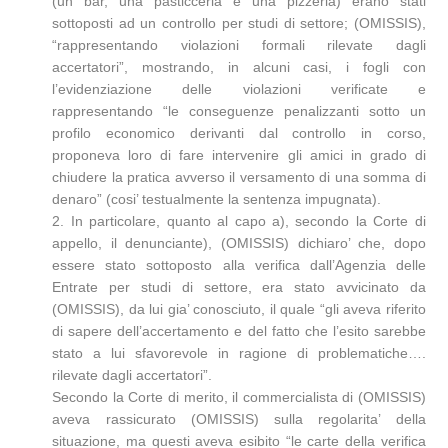
(un bar, una pasticceria e una pizzeria) erano stati
sottoposti ad un controllo per studi di settore; (OMISSIS),
“rappresentando violazioni formali rilevate dagli
accertatori”, mostrando, in alcuni casi, i fogli con
l’evidenziazione delle violazioni verificate e
rappresentando “le conseguenze penalizzanti sotto un
profilo economico derivanti dal controllo in corso,
proponeva loro di fare intervenire gli amici in grado di
chiudere la pratica avverso il versamento di una somma di
denaro” (cosi’ testualmente la sentenza impugnata).
2. In particolare, quanto al capo a), secondo la Corte di
appello, il denunciante), (OMISSIS) dichiaro’ che, dopo
essere stato sottoposto alla verifica dall’Agenzia delle
Entrate per studi di settore, era stato avvicinato da
(OMISSIS), da lui gia’ conosciuto, il quale “gli aveva riferito
di sapere dell’accertamento e del fatto che l’esito sarebbe
stato a lui sfavorevole in ragione di problematiche….
rilevate dagli accertatori”.
Secondo la Corte di merito, il commercialista di (OMISSIS)
aveva rassicurato (OMISSIS) sulla regolarita’ della
situazione, ma questi aveva esibito “le carte della verifica