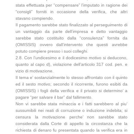
stata effettuata per “compensare” l’imputato in ragione dei
“consigli” forniti in occasione della verifica, che altri
stavano compiendo.
Il pagamento sarebbe stato finalizzato al perseguimento di
un vantaggio da parte dell’impresa e detto vantaggio
sarebbe stato costituito dalla “consulenza” fornita da
(OMISSIS) ovvero dall’intervento che questi avrebbe
potuto compiere presso i suoi colleghi.
2.8. Con l’undicesimo e il dodicesimo motivo si deducono,
quanto al capo d), violazione dell’articolo 317 cod. pen. e
vizio di motivazione.
Il tema e’ sostanzialmente lo stesso affrontato con il quinto
ed il sesto motivo; secondo il ricorrente, furono esibiti da
(OMISSIS) i fogli della verifica e il privato si determino’ a
pagare “per salvare il bar” dal fallimento.
Non vi sarebbe stata minaccia e i fatti sarebbero al piu’
sussumibili nei reati di corruzione o induzione indebita; si
censura la motivazione perche’ non sarebbe stato
considerata dalla Corte di appello la circostanza che la
richiesta di denaro fu presentata quando la verifica era in