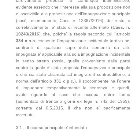
tardivamente proposta, e’ comunque inammissibile,
evidente essendo che l’interesse alla sua proposizione non
e’ ascrivibile alla proposizione dell’impugnazione principale
(cosi’, recentemente, Cass. n. 12387/2016); del resto, e
correlativamente, e’ stato di recente affermato (
Cass. n.
10243/2016
) che, poiche’ la regola secondo cui l’articolo
334 c.p.c.
consente l’impugnazione incidentale tardiva nei
confronti di qualsiasi capo della sentenza da altri
impugnata e’ applicabile alla sola impugnazione incidentale
in senso stretto (ossia, quella proveniente dalla parte
contro la quale e’ stata proposta l’impugnazione principale
o che sia stata chiamata ad integrare il contraddittorio, a
norma dell’articolo
331 c.p.c.
), il soccombente ha l’onere
di impugnare tempestivamente la sentenza, e quindi,
avuto riguardo al caso che occupa, entro l’anno
(aumentato di trentuno giorni ex lege n. 742 del 1969),
corrente dal 6.5.2015, il che non e’ pacificamente
avvenuto.
3.1 – Il ricorso principale e’ infondato.