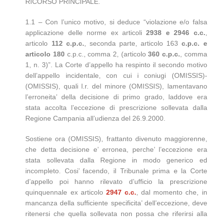
RICORSO PRINCIPALE.
1.1 – Con l’unico motivo, si deduce “violazione e/o falsa
applicazione delle norme ex articoli
2938 e 2946 c.c.
,
articolo
112 c.p.c.
, seconda parte, articolo 163
c.p.c. e
articolo 180
c.p.c., comma 2, (articolo
360 c.p.c.
, comma
1, n. 3)”. La Corte d’appello ha respinto il secondo motivo
dell’appello incidentale, con cui i coniugi (OMISSIS)-
(OMISSIS), quali l.r. del minore (OMISSIS), lamentavano
l’erroneita’ della decisione di primo grado, laddove era
stata accolta l’eccezione di prescrizione sollevata dalla
Regione Campania all’udienza del 26.9.2000.
Sostiene ora (OMISSIS), frattanto divenuto maggiorenne,
che detta decisione e’ erronea, perche’ l’eccezione era
stata sollevata dalla Regione in modo generico ed
incompleto. Cosi’ facendo, il Tribunale prima e la Corte
d’appello poi hanno rilevato d’ufficio la prescrizione
quinquennale ex articolo
2947 c.c.
, dal momento che, in
mancanza della sufficiente specificita’ dell’eccezione, deve
ritenersi che quella sollevata non possa che riferirsi alla