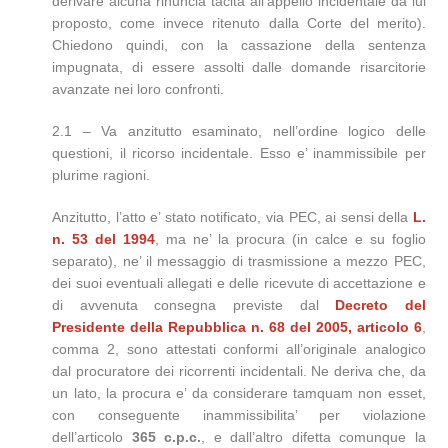
derivare alcuna rinuncia tacita all’appello incidentale da lui
proposto, come invece ritenuto dalla Corte del merito).
Chiedono quindi, con la cassazione della sentenza
impugnata, di essere assolti dalle domande risarcitorie
avanzate nei loro confronti.
2.1 – Va anzitutto esaminato, nell’ordine logico delle
questioni, il ricorso incidentale. Esso e’ inammissibile per
plurime ragioni.
Anzitutto, l’atto e’ stato notificato, via PEC, ai sensi della
L.
n. 53 del 1994
, ma ne’ la procura (in calce e su foglio
separato), ne’ il messaggio di trasmissione a mezzo PEC,
dei suoi eventuali allegati e delle ricevute di accettazione e
di avvenuta consegna previste dal
Decreto del
Presidente della Repubblica n. 68 del 2005, articolo 6
,
comma 2, sono attestati conformi all’originale analogico
dal procuratore dei ricorrenti incidentali. Ne deriva che, da
un lato, la procura e’ da considerare tamquam non esset,
con conseguente inammissibilita’ per violazione
dell’articolo
365 c.p.c.
, e dall’altro difetta comunque la