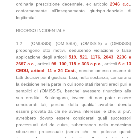
ordinaria prescrizione decennale, ex articolo
2946 c.c.
,
conformemente all’insegnamento giurisprudenziale di
legittimita’.
RICORSO INCIDENTALE.
1.2 – (OMISSIS), (OMISSIS), (OMISSIS) e (OMISSIS)
propongono otto motivi, deducendo violazione o falsa
applicazione degli articoli
519, 521, 1176, 2043, 2236 e
2697 c.c.
, articoli
99, 100, 115 e 303 c.p.c.
, articoli
6 e 13
CEDU, articoli 11 e 24 Cost.
, nonche’ omesso esame di
fatti decisivi per il giudizio. Essi, nella sostanza, censurano
la decisione nella parte in cui sono stati ritenuti eredi puri e
semplici di (OMISSIS), benche’ avessero rinunciato alla
sua eredita’. Sostengono, invece, di non poter essere
considerati tali, perche’ detta qualita’ avrebbe dovuto
essere provata da chi ne aveva interesse, e che, al piu’,
avrebbero dovuto essere considerati quali successori
processuali del de cuius, subentrando nella medesima
situazione processuale (senza che ne potesse quindi