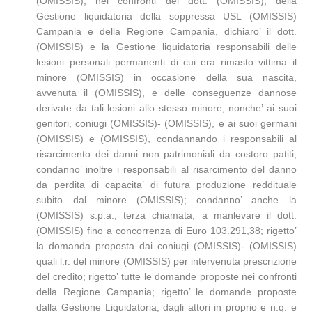
(OMISSIS), nei confronti del dott. (OMISSIS), della
Gestione liquidatoria della soppressa USL (OMISSIS)
Campania e della Regione Campania, dichiaro’ il dott.
(OMISSIS) e la Gestione liquidatoria responsabili delle
lesioni personali permanenti di cui era rimasto vittima il
minore (OMISSIS) in occasione della sua nascita,
avvenuta il (OMISSIS), e delle conseguenze dannose
derivate da tali lesioni allo stesso minore, nonche’ ai suoi
genitori, coniugi (OMISSIS)- (OMISSIS), e ai suoi germani
(OMISSIS) e (OMISSIS), condannando i responsabili al
risarcimento dei danni non patrimoniali da costoro patiti;
condanno’ inoltre i responsabili al risarcimento del danno
da perdita di capacita’ di futura produzione reddituale
subito dal minore (OMISSIS); condanno’ anche la
(OMISSIS) s.p.a., terza chiamata, a manlevare il dott.
(OMISSIS) fino a concorrenza di Euro 103.291,38; rigetto’
la domanda proposta dai coniugi (OMISSIS)- (OMISSIS)
quali l.r. del minore (OMISSIS) per intervenuta prescrizione
del credito; rigetto’ tutte le domande proposte nei confronti
della Regione Campania; rigetto’ le domande proposte
dalla Gestione Liquidatoria, dagli attori in proprio e n.q. e