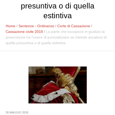
presuntiva o di quella
estintiva
Home
/
Sentenze - Ordinanze
/
Corte di Cassazione
/
Cassazione civile 2018
/
La parte che eccepisce in giudizio la
prescrizione ha l’onere di puntualizzare se intende avvalersi di
quella presuntiva o di quella estintiva
30 MAGGIO 2018