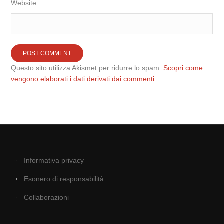
Website
Questo sito utilizza Akismet per ridurre lo spam.
Scopri come
vengono elaborati i dati derivati dai commenti
.
Informativa privacy
Esonero di responsabilità
Collaborazioni