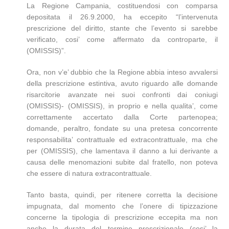
La Regione Campania, costituendosi con comparsa
depositata il 26.9.2000, ha eccepito “l’intervenuta
prescrizione del diritto, stante che l’evento si sarebbe
verificato, cosi’ come affermato da controparte, il
(OMISSIS)”.
Ora, non v’e’ dubbio che la Regione abbia inteso avvalersi
della prescrizione estintiva, avuto riguardo alle domande
risarcitorie avanzate nei suoi confronti dai coniugi
(OMISSIS)- (OMISSIS), in proprio e nella qualita’, come
correttamente accertato dalla Corte partenopea;
domande, peraltro, fondate su una pretesa concorrente
responsabilita’ contrattuale ed extracontrattuale, ma che
per (OMISSIS), che lamentava il danno a lui derivante a
causa delle menomazioni subite dal fratello, non poteva
che essere di natura extracontrattuale.
Tanto basta, quindi, per ritenere corretta la decisione
impugnata, dal momento che l’onere di tipizzazione
concerne la tipologia di prescrizione eccepita ma non
anche la durata del termine prescrizionale (cosi’ la