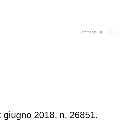
Comments (
0
)
0
 giugno 2018, n. 26851.