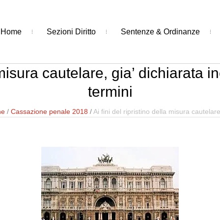
Home
Sezioni Diritto
Sentenze & Ordinanze
a misura cautelare, gia’ dichiarata
termini
ne
/
Cassazione penale 2018
/
Ai fini del ripristino della misura cautela