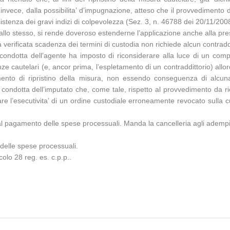
to, invece, dalla possibilita’ d’impugnazione, atteso che il provvediment
istenza dei gravi indizi di colpevolezza (Sez. 3, n. 46788 dei 20/11/200
 allo stesso, si rende doveroso estenderne l’applicazione anche alla pre
verificata scadenza dei termini di custodia non richiede alcun contraddit
condotta dell’agente ha imposto di riconsiderare alla luce di un comp
igenze cautelari (e, ancor prima, l’espletamento di un contraddittorio) a
mento di ripristino della misura, non essendo conseguenza di alcun
la condotta dell’imputato che, come tale, rispetto al provvedimento da r
are l’esecutivita’ di un ordine custodiale erroneamente revocato sulla cu
 pagamento delle spese processuali. Manda la cancelleria agli adempiment
 delle spese processuali.
colo 28 reg. es. c.p.p..