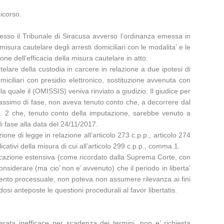
ricorso.
resso il Tribunale di Siracusa avverso l’ordinanza emessa in
isura cautelare degli arresti domiciliari con le modalita’ e le
one dell’efficacia della misura cautelare in atto.
lare della custodia in carcere in relazione a due ipotesi di
iciliari con presidio elettronico, sostituzione avvenuta con
 quale il (OMISSIS) veniva rinviato a giudizio. Il giudice per
 massimo di fase, non aveva tenuto conto che, a decorrere dal
), n. 2 che, tenuto conto della imputazione, sarebbe venuto a
i fase alla data del 24/11/2017.
ne di legge in relazione all’articolo 273 c.p.p., articolo 274
ativi della misura di cui all’articolo 299 c.p.p., comma 1.
pplicazione estensiva (come ricordato dalla Suprema Corte, con
onsiderare (ma cio’ non e’ avvenuto) che il periodo in liberta’
mento processuale, non poteva non assumere rilevanza ai fini
osi anteposte le questioni procedurali al favor libertatis.
iarata inefficace per scadenza dei termini, non e’ richiesta