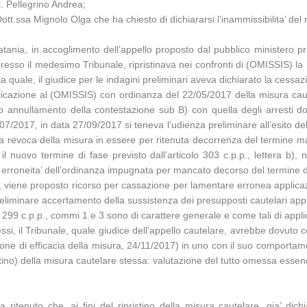
t. Pellegrino Andrea;
ott.ssa Mignolo Olga che ha chiesto di dichiararsi l’inammissibilita’ del 
atania, in accoglimento dell’appello proposto dal pubblico ministero p
resso il medesimo Tribunale, ripristinava nei confronti di (OMISSIS) la m
a quale, il giudice per le indagini preliminari aveva dichiarato la cessazi
icazione al (OMISSIS) con ordinanza del 22/05/2017 della misura caute
o annullamento della contestazione sub B) con quella degli arresti dom
/2017, in data 27/09/2017 si teneva l’udienza preliminare all’esito della
7 la revoca della misura in essere per ritenuta decorrenza del termine
 il nuovo termine di fase previsto dall’articolo 303 c.p.p., lettera b
e erroneita’ dell’ordinanza impugnata per mancato decorso del termine d
 viene proposto ricorso per cassazione per lamentare erronea applicazio
eliminare accertamento della sussistenza dei presupposti cautelari applic
colo 299 c.p.p., commi 1 e 3 sono di carattere generale e come tali di a
ssi, il Tribunale, quale giudice dell’appello cautelare, avrebbe dovuto c
ione di efficacia della misura, 24/11/2017) in uno con il suo comporta
istino) della misura cautelare stessa: valutazione del tutto omessa essend
itenuto che, ai fini del ripristino della misura cautelare, gia’ dich