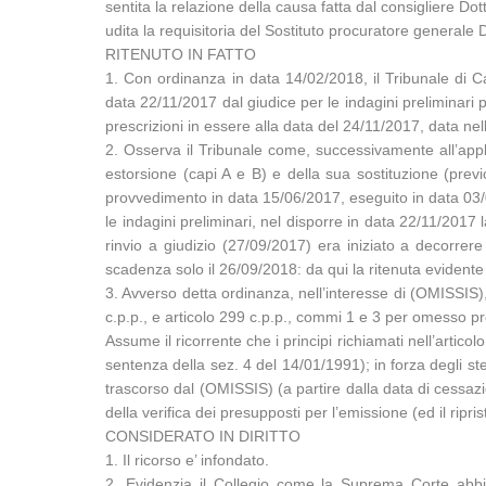
sentita la relazione della causa fatta dal consigliere Dot
udita la requisitoria del Sostituto procuratore generale D
RITENUTO IN FATTO
1. Con ordinanza in data 14/02/2018, il Tribunale di C
data 22/11/2017 dal giudice per le indagini preliminari p
prescrizioni in essere alla data del 24/11/2017, data nell
2. Osserva il Tribunale come, successivamente all’appl
estorsione (capi A e B) e della sua sostituzione (previ
provvedimento in data 15/06/2017, eseguito in data 03/07
le indagini preliminari, nel disporre in data 22/11/201
rinvio a giudizio (27/09/2017) era iniziato a decorrere
scadenza solo il 26/09/2018: da qui la ritenuta evident
3. Avverso detta ordinanza, nell’interesse di (OMISSIS),
c.p.p., e articolo 299 c.p.p., commi 1 e 3 per omesso pr
Assume il ricorrente che i principi richiamati nell’arti
sentenza della sez. 4 del 14/01/1991); in forza degli ste
trascorso dal (OMISSIS) (a partire dalla data di cessaz
della verifica dei presupposti per l’emissione (ed il ripr
CONSIDERATO IN DIRITTO
1. Il ricorso e’ infondato.
2. Evidenzia il Collegio come la Suprema Corte abbia r