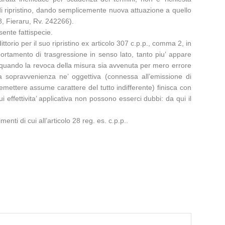
o di ripristino, dando semplicemente nuova attuazione a quello
8, Fieraru, Rv. 242266).
sente fattispecie.
torio per il suo ripristino ex articolo 307 c.p.p., comma 2, in
ortamento di trasgressione in senso lato, tanto piu’ appare
llorquando la revoca della misura sia avvenuta per mero errore
a sopravvenienza ne’ oggettiva (connessa all’emissione di
iemettere assume carattere del tutto indifferente) finisca con
i effettivita’ applicativa non possono esserci dubbi: da qui il
i di cui all’articolo 28 reg. es. c.p.p..