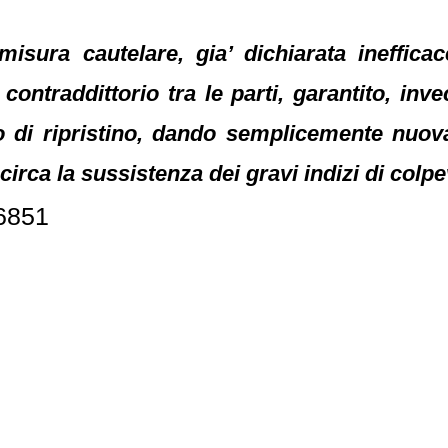
a misura cautelare, gia’ dichiarata ineffi
 contraddittorio tra le parti, garantito, inv
 di ripristino, dando semplicemente nuova
irca la sussistenza dei gravi indizi di colp
26851