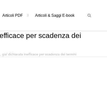
Articoli PDF
Articoli & Saggi E-book
 inefficace per scadenza dei
re, gia’ dichiarata inefficace per scadenza dei termini