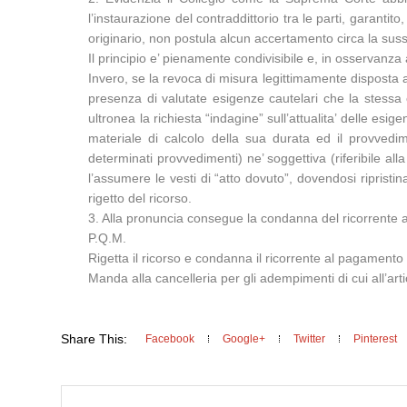
l’instaurazione del contraddittorio tra le parti, garanti
originario, non postula alcun accertamento circa la suss
Il principio e’ pienamente condivisibile e, in osservanza
Invero, se la revoca di misura legittimamente disposta a 
presenza di valutate esigenze cautelari che la stessa 
ultronea la richiesta “indagine” sull’attualita’ delle es
materiale di calcolo della sua durata ed il provvedi
determinati provvedimenti) ne’ soggettiva (riferibile al
l’assumere le vesti di “atto dovuto”, dovendosi ripristin
rigetto del ricorso.
3. Alla pronuncia consegue la condanna del ricorrente al
P.Q.M.
Rigetta il ricorso e condanna il ricorrente al pagamento
Manda alla cancelleria per gli adempimenti di cui all’arti
Share This:
Facebook
Google+
Twitter
Pinterest