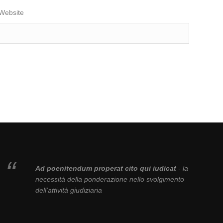
Website
Ad poenitendum properat cito qui iudicat
- la
necessità della ponderazione nello svolgimento
dell'attività giudiziaria