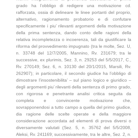
grado ha l’obbligo di redigere una motivazione cd.
rafforzata, ossia di delineare le linee portanti del proprio,
alternativo, ragionamento probatorio e di confutare
specificamente i piu’ rilevanti argomenti della motivazione
della prima sentenza, dando conto delle ragioni della
relativa incompletezza o incoerenza, tali da giustificare la
riforma del provvedimento impugnato (tra le molte, Sez. U,
n. 33748 del 12/7/2005, Mannino, Rv. 231679; tra le
successive, ex plurimis, Sez. 3, n. 29253 del 5/5/2017, C.,
Rv. 270149; Sez. 6, n. 10130 del 20/1/2015, Marsili, Rv.
262907); in particolare, il secondo giudice ha l’obbligo di
dimostrare l’insostenibilita’ – sul piano logico e giuridico –
degli argomenti piu’ rilevanti della sentenza di primo grado,
con rigorosa e penetrante analisi critica seguita da
completa e convincente motivazione che,
sovrapponendosi a tutto campo a quella del primo giudice,
dia ragione delle scelte operate e della maggiore
considerazione accordata ad elementi di prova diversi o
diversamente valutati (Sez. 5, n. 35762 del 5/5/2008,
Aleksi, Rv. 241169; successivamente, tra le altre, Sez. 2, n.