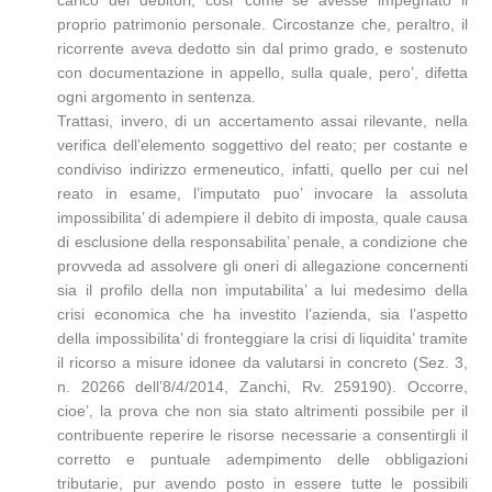
carico dei debitori, cosi’ come se avesse impegnato il
proprio patrimonio personale. Circostanze che, peraltro, il
ricorrente aveva dedotto sin dal primo grado, e sostenuto
con documentazione in appello, sulla quale, pero’, difetta
ogni argomento in sentenza.
Trattasi, invero, di un accertamento assai rilevante, nella
verifica dell’elemento soggettivo del reato; per costante e
condiviso indirizzo ermeneutico, infatti, quello per cui nel
reato in esame, l’imputato puo’ invocare la assoluta
impossibilita’ di adempiere il debito di imposta, quale causa
di esclusione della responsabilita’ penale, a condizione che
provveda ad assolvere gli oneri di allegazione concernenti
sia il profilo della non imputabilita’ a lui medesimo della
crisi economica che ha investito l’azienda, sia l’aspetto
della impossibilita’ di fronteggiare la crisi di liquidita’ tramite
il ricorso a misure idonee da valutarsi in concreto (Sez. 3,
n. 20266 dell’8/4/2014, Zanchi, Rv. 259190). Occorre,
cioe’, la prova che non sia stato altrimenti possibile per il
contribuente reperire le risorse necessarie a consentirgli il
corretto e puntuale adempimento delle obbligazioni
tributarie, pur avendo posto in essere tutte le possibili