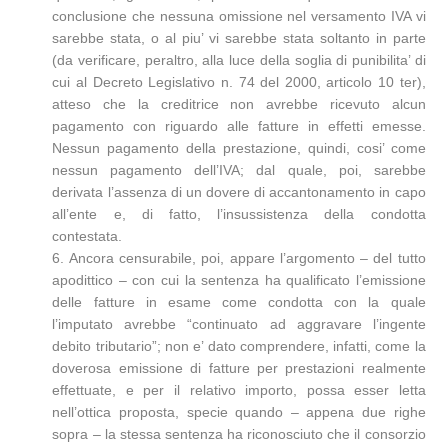
conclusione che nessuna omissione nel versamento IVA vi
sarebbe stata, o al piu’ vi sarebbe stata soltanto in parte
(da verificare, peraltro, alla luce della soglia di punibilita’ di
cui al Decreto Legislativo n. 74 del 2000, articolo 10 ter),
atteso che la creditrice non avrebbe ricevuto alcun
pagamento con riguardo alle fatture in effetti emesse.
Nessun pagamento della prestazione, quindi, cosi’ come
nessun pagamento dell’IVA; dal quale, poi, sarebbe
derivata l’assenza di un dovere di accantonamento in capo
all’ente e, di fatto, l’insussistenza della condotta
contestata.
6. Ancora censurabile, poi, appare l’argomento – del tutto
apodittico – con cui la sentenza ha qualificato l’emissione
delle fatture in esame come condotta con la quale
l’imputato avrebbe “continuato ad aggravare l’ingente
debito tributario”; non e’ dato comprendere, infatti, come la
doverosa emissione di fatture per prestazioni realmente
effettuate, e per il relativo importo, possa esser letta
nell’ottica proposta, specie quando – appena due righe
sopra – la stessa sentenza ha riconosciuto che il consorzio