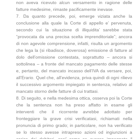
non aveva ricevuto alcun versamento in ragione delle
fatture medesime, rimaste pacificamente inevase.
7. Da quanto precede, poi, emerge viziata anche la
conclusione alla quale la Corte di appello e’ pervenuta,
secondo cui la situazione di illiquidita’ sarebbe stata
“provocata da una precisa scelta imprenditoriale”; ancora
di non agevole comprensione, infatti, risulta un argomento
che lega la (si ribadisce, doverosa) emissione di fatture al
dolo dell’omissione contestata, soprattutto – ancora si
sottolinea – a fronte del mancato pagamento delle stesse
e, pertanto, del mancato incasso dell’IVA da versare, poi,
all’Erario. Quel che, all’evidenza, priva quindi di ogni rilievo
il successivo argomento impiegato in sentenza, relativo al
mancato storno delle fatture di cui trattasi.
8. Di seguito, e nella medesima ottica, osserva poi la Corte
che la sentenza non ha preso affatto in esame gli
interventi che il ricorrente avrebbe adottato per
fronteggiare la grave crisi verificatasi, richiamati nella
pronuncia di primo grado; in particolare, non ha verificato
se lo stesso avesse intrapreso azioni od ingiunzioni a