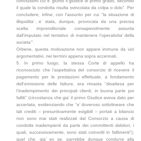
conclusioni cui e’ giunto il giudice di primo grado, secondo
il quale la condotta risulta svincolata da colpa o dolo”. Per
concludere, infine, con l’assunto per cui “la situazione di
illiquidita’…e’ stata, dunque, provocata da una precisa
scelta imprenditoriale consapevolmente assunta
dall’imputato nel tentativo di mantenere l’operativita’ della
societa’”.
Orbene, questa motivazione non appare immune da vizi
argomentativi, nei termini appena sopra accennati.
5. In primo luogo, la stessa Corte di appello ha
riconosciuto che l’aspettativa del consorzio di ricevere il
pagamento per le prestazioni effettuate, a fondamento
dell’emissione delle fatture, era rimasta “disattesa per
l’inadempimento dei principali clienti, in buona parte poi
falliti” (circostanza che gia’ il primo Giudice aveva dato per
accertata, evidenziando che “e’ doveroso sottolineare che
tali crediti – presuntivamente esigibili – portati a bilancio
non sono mai stati realizzati dal Consorzio a causa di
condotte inadempienti da parte dei committenti debitori, i
quali, successivamente, sono stati coinvolti in fallimenti”);
quel che, gia’ ex se, parrebbe dunque condurre alla