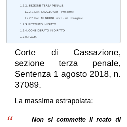
SEZIONE TERZA PENALE
Dott. CAVALLO Aldo – Presidente
Dott. MENGONI Enrico – rel. Consigliere
RITENUTO IN FATTO
CONSIDERATO IN DIRITTO
P.Q.M.
Corte di Cassazione,
sezione terza penale,
Sentenza 1 agosto 2018, n.
37089.
La massima estrapolata:
Non si commette il reato di