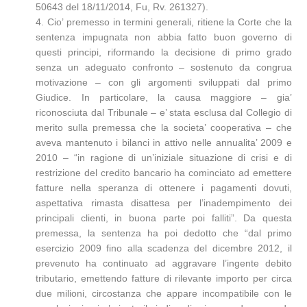
50643 del 18/11/2014, Fu, Rv. 261327).
4. Cio’ premesso in termini generali, ritiene la Corte che la
sentenza impugnata non abbia fatto buon governo di
questi principi, riformando la decisione di primo grado
senza un adeguato confronto – sostenuto da congrua
motivazione – con gli argomenti sviluppati dal primo
Giudice. In particolare, la causa maggiore – gia’
riconosciuta dal Tribunale – e’ stata esclusa dal Collegio di
merito sulla premessa che la societa’ cooperativa – che
aveva mantenuto i bilanci in attivo nelle annualita’ 2009 e
2010 – “in ragione di un’iniziale situazione di crisi e di
restrizione del credito bancario ha cominciato ad emettere
fatture nella speranza di ottenere i pagamenti dovuti,
aspettativa rimasta disattesa per l’inadempimento dei
principali clienti, in buona parte poi falliti”. Da questa
premessa, la sentenza ha poi dedotto che “dal primo
esercizio 2009 fino alla scadenza del dicembre 2012, il
prevenuto ha continuato ad aggravare l’ingente debito
tributario, emettendo fatture di rilevante importo per circa
due milioni, circostanza che appare incompatibile con le