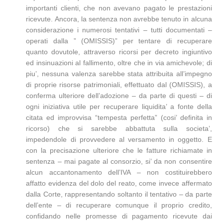
importanti clienti, che non avevano pagato le prestazioni
ricevute. Ancora, la sentenza non avrebbe tenuto in alcuna
considerazione i numerosi tentativi – tutti documentati –
operati dalla ” (OMISSIS)” per tentare di recuperare
quanto dovutole, attraverso ricorsi per decreto ingiuntivo
ed insinuazioni al fallimento, oltre che in via amichevole; di
piu’, nessuna valenza sarebbe stata attribuita all’impegno
di proprie risorse patrimoniali, effettuato dal (OMISSIS), a
conferma ulteriore dell’adozione – da parte di questi – di
ogni iniziativa utile per recuperare liquidita’ a fonte della
citata ed improvvisa “tempesta perfetta” (cosi’ definita in
ricorso) che si sarebbe abbattuta sulla societa’,
impedendole di provvedere al versamento in oggetto. E
con la precisazione ulteriore che le fatture richiamate in
sentenza – mai pagate al consorzio, si’ da non consentire
alcun accantonamento dell’IVA – non costituirebbero
affatto evidenza del dolo del reato, come invece affermato
dalla Corte, rappresentando soltanto il tentativo – da parte
dell’ente – di recuperare comunque il proprio credito,
confidando nelle promesse di pagamento ricevute dai