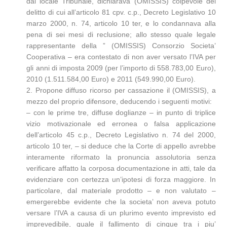
dal locale Tribunale, dichiarava (OMISSIS) colpevole del
delitto di cui all’articolo 81 cpv. c.p., Decreto Legislativo 10
marzo 2000, n. 74, articolo 10 ter, e lo condannava alla
pena di sei mesi di reclusione; allo stesso quale legale
rappresentante della ” (OMISSIS) Consorzio Societa’
Cooperativa – era contestato di non aver versato l’IVA per
gli anni di imposta 2009 (per l’importo di 558.783,00 Euro),
2010 (1.511.584,00 Euro) e 2011 (549.990,00 Euro).
2. Propone diffuso ricorso per cassazione il (OMISSIS), a
mezzo del proprio difensore, deducendo i seguenti motivi:
– con le prime tre, diffuse doglianze – in punto di triplice
vizio motivazionale ed erronea o falsa applicazione
dell’articolo 45 c.p., Decreto Legislativo n. 74 del 2000,
articolo 10 ter, – si deduce che la Corte di appello avrebbe
interamente riformato la pronuncia assolutoria senza
verificare affatto la corposa documentazione in atti, tale da
evidenziare con certezza un’ipotesi di forza maggiore. In
particolare, dal materiale prodotto – e non valutato –
emergerebbe evidente che la societa’ non aveva potuto
versare l’IVA a causa di un plurimo evento imprevisto ed
imprevedibile, quale il fallimento di cinque tra i piu’