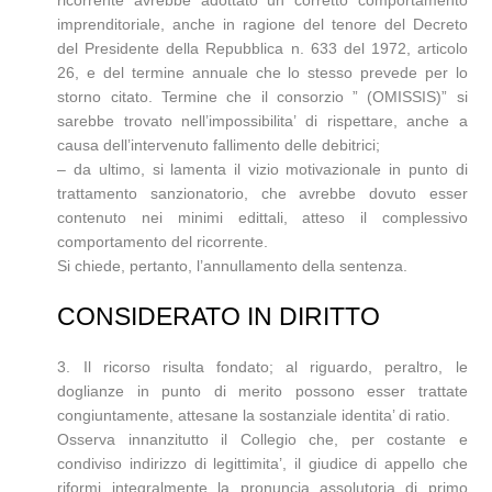
ricorrente avrebbe adottato un corretto comportamento
imprenditoriale, anche in ragione del tenore del Decreto
del Presidente della Repubblica n. 633 del 1972, articolo
26, e del termine annuale che lo stesso prevede per lo
storno citato. Termine che il consorzio ” (OMISSIS)” si
sarebbe trovato nell’impossibilita’ di rispettare, anche a
causa dell’intervenuto fallimento delle debitrici;
– da ultimo, si lamenta il vizio motivazionale in punto di
trattamento sanzionatorio, che avrebbe dovuto esser
contenuto nei minimi edittali, atteso il complessivo
comportamento del ricorrente.
Si chiede, pertanto, l’annullamento della sentenza.
CONSIDERATO IN DIRITTO
3. Il ricorso risulta fondato; al riguardo, peraltro, le
doglianze in punto di merito possono esser trattate
congiuntamente, attesane la sostanziale identita’ di ratio.
Osserva innanzitutto il Collegio che, per costante e
condiviso indirizzo di legittimita’, il giudice di appello che
riformi integralmente la pronuncia assolutoria di primo