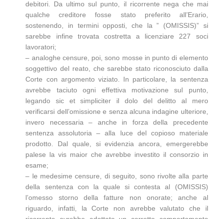
debitori. Da ultimo sul punto, il ricorrente nega che mai
qualche creditore fosse stato preferito all’Erario,
sostenendo, in termini opposti, che la ” (OMISSIS)” si
sarebbe infine trovata costretta a licenziare 227 soci
lavoratori;
– analoghe censure, poi, sono mosse in punto di elemento
soggettivo del reato, che sarebbe stato riconosciuto dalla
Corte con argomento viziato. In particolare, la sentenza
avrebbe taciuto ogni effettiva motivazione sul punto,
legando sic et simpliciter il dolo del delitto al mero
verificarsi dell’omissione e senza alcuna indagine ulteriore,
invero necessaria – anche in forza della precedente
sentenza assolutoria – alla luce del copioso materiale
prodotto. Dal quale, si evidenzia ancora, emergerebbe
palese la vis maior che avrebbe investito il consorzio in
esame;
– le medesime censure, di seguito, sono rivolte alla parte
della sentenza con la quale si contesta al (OMISSIS)
l’omesso storno della fatture non onorate; anche al
riguardo, infatti, la Corte non avrebbe valutato che il