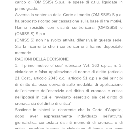
carico di (OMISSIS) S.p.a. le spese di c.t.u. liquidate in
primo grado.
Avverso la sentenza della Corte di merito (OMISSIS) S.p.a.
ha proposto ricorso per cassazione sulla base di tre motivi.
Hanno resistito con distinti controricorsi (OMISSIS) e
(OMISSIS) S.p.a..
(OMISSIS) non ha svolto attivita’ difensiva in questa sede.
Sia la ricorrente che i controricorrenti hanno depositato
memorie.
RAGIONI DELLA DECISIONE
1. Il primo motivo e’ cosi’ rubricato “Art. 360 c.p.c., n. 3:
violazione e falsa applicazione di norme di diritto (articolo
21 Cost., articolo 2043 c.c., articolo 51 c.p.) e dei principi
di diritto da esse derivanti sulle modalita’ di applicazione
dell’esimente dell’esercizio del diritto di cronaca e critica
nell’ipotesi in cui e’ ravvisato esercizio sia del diritto di
cronaca sia del diritto di critica”.
Sostiene in sintesi la ricorrente che la Corte d’Appello,
dopo aver espressamente individuato nell’attivita’
giornalistica contestata distinti momenti di cronaca e di
critica, sarebbe incorsa in violazione di legge, per aver