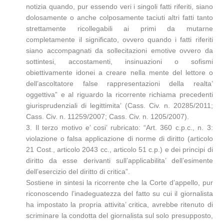
notizia quando, pur essendo veri i singoli fatti riferiti, siano
dolosamente o anche colposamente taciuti altri fatti tanto
strettamente ricollegabili ai primi da mutarne
completamente il significato, ovvero quando i fatti riferiti
siano accompagnati da sollecitazioni emotive ovvero da
sottintesi, accostamenti, insinuazioni o sofismi
obiettivamente idonei a creare nella mente del lettore o
dell’ascoltatore false rappresentazioni della realta’
oggettiva” e al riguardo la ricorrente richiama precedenti
giurisprudenziali di legittimita’ (Cass. Civ. n. 20285/2011;
Cass. Civ. n. 11259/2007; Cass. Civ. n. 1205/2007).
3. Il terzo motivo e’ cosi’ rubricato: “Art. 360 c.p.c., n. 3:
violazione o falsa applicazione di norme di diritto (articolo
21 Cost., articolo 2043 cc., articolo 51 c.p.) e dei principi di
diritto da esse derivanti sull’applicabilita’ dell’esimente
dell’esercizio del diritto di critica”.
Sostiene in sintesi la ricorrente che la Corte d’appello, pur
riconoscendo l’inadeguatezza del fatto su cui il giornalista
ha impostato la propria attivita’ critica, avrebbe ritenuto di
scriminare la condotta del giornalista sul solo presupposto,