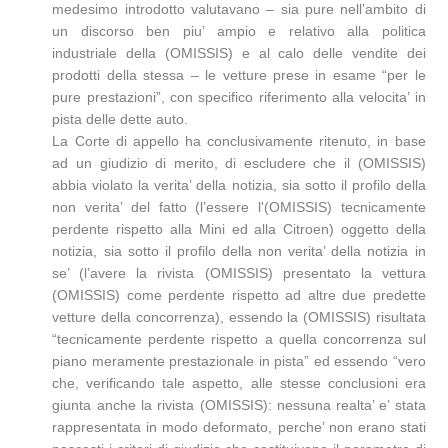
medesimo introdotto valutavano – sia pure nell’ambito di
un discorso ben piu’ ampio e relativo alla politica
industriale della (OMISSIS) e al calo delle vendite dei
prodotti della stessa – le vetture prese in esame “per le
pure prestazioni”, con specifico riferimento alla velocita’ in
pista delle dette auto.
La Corte di appello ha conclusivamente ritenuto, in base
ad un giudizio di merito, di escludere che il (OMISSIS)
abbia violato la verita’ della notizia, sia sotto il profilo della
non verita’ del fatto (l’essere l'(OMISSIS) tecnicamente
perdente rispetto alla Mini ed alla Citroen) oggetto della
notizia, sia sotto il profilo della non verita’ della notizia in
se’ (l’avere la rivista (OMISSIS) presentato la vettura
(OMISSIS) come perdente rispetto ad altre due predette
vetture della concorrenza), essendo la (OMISSIS) risultata
“tecnicamente perdente rispetto a quella concorrenza sul
piano meramente prestazionale in pista” ed essendo “vero
che, verificando tale aspetto, alle stesse conclusioni era
giunta anche la rivista (OMISSIS): nessuna realta’ e’ stata
rappresentata in modo deformato, perche’ non erano stati