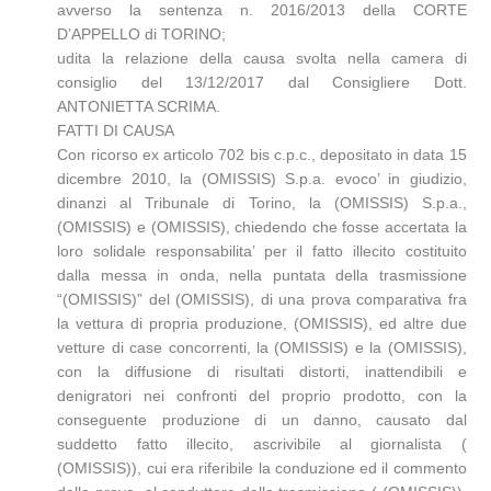
avverso la sentenza n. 2016/2013 della CORTE
D’APPELLO di TORINO;
udita la relazione della causa svolta nella camera di
consiglio del 13/12/2017 dal Consigliere Dott.
ANTONIETTA SCRIMA.
FATTI DI CAUSA
Con ricorso ex articolo 702 bis c.p.c., depositato in data 15
dicembre 2010, la (OMISSIS) S.p.a. evoco’ in giudizio,
dinanzi al Tribunale di Torino, la (OMISSIS) S.p.a.,
(OMISSIS) e (OMISSIS), chiedendo che fosse accertata la
loro solidale responsabilita’ per il fatto illecito costituito
dalla messa in onda, nella puntata della trasmissione
“(OMISSIS)” del (OMISSIS), di una prova comparativa fra
la vettura di propria produzione, (OMISSIS), ed altre due
vetture di case concorrenti, la (OMISSIS) e la (OMISSIS),
con la diffusione di risultati distorti, inattendibili e
denigratori nei confronti del proprio prodotto, con la
conseguente produzione di un danno, causato dal
suddetto fatto illecito, ascrivibile al giornalista (
(OMISSIS)), cui era riferibile la conduzione ed il commento