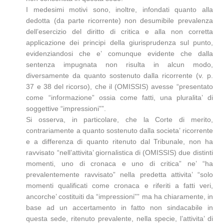
I medesimi motivi sono, inoltre, infondati quanto alla
dedotta (da parte ricorrente) non desumibile prevalenza
dell’esercizio del diritto di critica e alla non corretta
applicazione dei principi della giurisprudenza sul punto,
evidenziandosi che e’ comunque evidente che dalla
sentenza impugnata non risulta in alcun modo,
diversamente da quanto sostenuto dalla ricorrente (v. p.
37 e 38 del ricorso), che il (OMISSIS) avesse “presentato
come “informazione” ossia come fatti, una pluralita’ di
soggettive “impressioni””.
Si osserva, in particolare, che la Corte di merito,
contrariamente a quanto sostenuto dalla societa’ ricorrente
e a differenza di quanto ritenuto dal Tribunale, non ha
ravvisato “nell’attivita’ giornalistica di (OMISSIS) due distinti
momenti, uno di cronaca e uno di critica” ne’ “ha
prevalentemente ravvisato” nella predetta attivita’ “solo
momenti qualificati come cronaca e riferiti a fatti veri,
ancorche’ costituiti da “impressioni”” ma ha chiaramente, in
base ad un accertamento in fatto non sindacabile in
questa sede, ritenuto prevalente, nella specie, l’attivita’ di