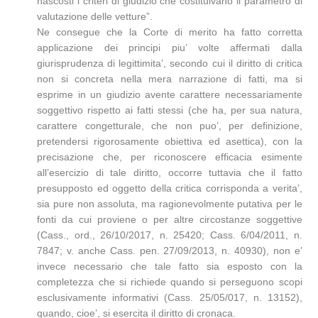
nascosti i criteri di giudizio che costituivano il parametro di
valutazione delle vetture”.
Ne consegue che la Corte di merito ha fatto corretta
applicazione dei principi piu’ volte affermati dalla
giurisprudenza di legittimita’, secondo cui il diritto di critica
non si concreta nella mera narrazione di fatti, ma si
esprime in un giudizio avente carattere necessariamente
soggettivo rispetto ai fatti stessi (che ha, per sua natura,
carattere congetturale, che non puo’, per definizione,
pretendersi rigorosamente obiettiva ed asettica), con la
precisazione che, per riconoscere efficacia esimente
all’esercizio di tale diritto, occorre tuttavia che il fatto
presupposto ed oggetto della critica corrisponda a verita’,
sia pure non assoluta, ma ragionevolmente putativa per le
fonti da cui proviene o per altre circostanze soggettive
(Cass., ord., 26/10/2017, n. 25420; Cass. 6/04/2011, n.
7847; v. anche Cass. pen. 27/09/2013, n. 40930), non e’
invece necessario che tale fatto sia esposto con la
completezza che si richiede quando si perseguono scopi
esclusivamente informativi (Cass. 25/05/017, n. 13152),
quando, cioe’, si esercita il diritto di cronaca.