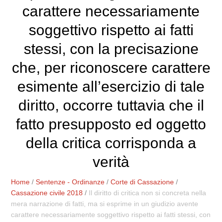
carattere necessariamente
soggettivo rispetto ai fatti
stessi, con la precisazione
che, per riconoscere carattere
esimente all’esercizio di tale
diritto, occorre tuttavia che il
fatto presupposto ed oggetto
della critica corrisponda a
verità
Home
/
Sentenze - Ordinanze
/
Corte di Cassazione
/
Cassazione civile 2018
/
Il diritto di critica non si concreta nella
mera narrazione di fatti, ma si esprime in un giudizio avente
carattere necessariamente soggettivo rispetto ai fatti stessi, con