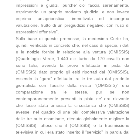
impressioni e giudizi, purche’ cio’ faccia serenamente,
esprimendo un proprio motivato giudizio, e non invece
esprima un’aprioristica, immotivata ed incongrua
valutazione, frutto di un pregiudizio negativo, con l’uso di
espressioni offensive”.
Sulla base di queste premesse, la medesima Corte ha,
quindi, verificato in concreto che, nel caso di specie, i dati
e le notizie fornite in relazione alla vettura (OMISSIS)
(Quadrifoglio Verde, 1.440 c.c. turbo da 170 cavalli) non
sono falsi, avendo la prova effettuata in pista da
(OMISSIS) dato proprio gli esiti riportati dal (OMISSIS),
essendo la “gara” effettuata tra le tre auto dal predetto
giornalista con l’ausilio della rivista “(OMISSIS)” una
comparazione tra le stesse, pur se non
contemporaneamente presenti in pista ne’ era rilevante
che fosse stata omessa la circostanza che (OMISSIS)
avesse, nel quadro di una piu’ complessiva valutazione
delle tre auto esaminate, ritenuto globalmente migliore la
(OMISSIS), atteso che il (OMISSIS) e la trasmissione
televisiva in cui era stato inserito il “servizio” in parola dal