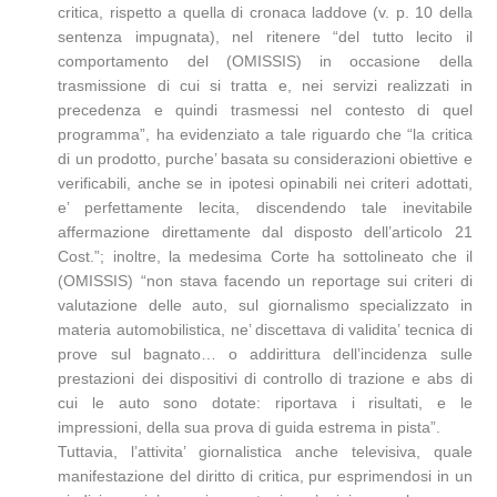
critica, rispetto a quella di cronaca laddove (v. p. 10 della
sentenza impugnata), nel ritenere “del tutto lecito il
comportamento del (OMISSIS) in occasione della
trasmissione di cui si tratta e, nei servizi realizzati in
precedenza e quindi trasmessi nel contesto di quel
programma”, ha evidenziato a tale riguardo che “la critica
di un prodotto, purche’ basata su considerazioni obiettive e
verificabili, anche se in ipotesi opinabili nei criteri adottati,
e’ perfettamente lecita, discendendo tale inevitabile
affermazione direttamente dal disposto dell’articolo 21
Cost.”; inoltre, la medesima Corte ha sottolineato che il
(OMISSIS) “non stava facendo un reportage sui criteri di
valutazione delle auto, sul giornalismo specializzato in
materia automobilistica, ne’ discettava di validita’ tecnica di
prove sul bagnato… o addirittura dell’incidenza sulle
prestazioni dei dispositivi di controllo di trazione e abs di
cui le auto sono dotate: riportava i risultati, e le
impressioni, della sua prova di guida estrema in pista”.
Tuttavia, l’attivita’ giornalistica anche televisiva, quale
manifestazione del diritto di critica, pur esprimendosi in un