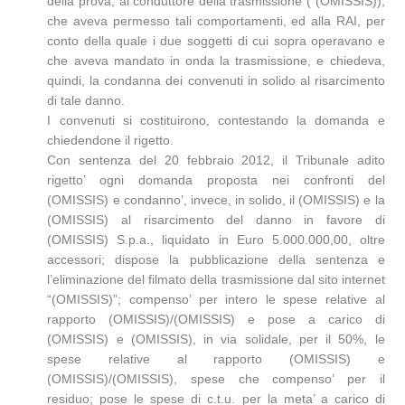
della prova, al conduttore della trasmissione ( (OMISSIS)),
che aveva permesso tali comportamenti, ed alla RAI, per
conto della quale i due soggetti di cui sopra operavano e
che aveva mandato in onda la trasmissione, e chiedeva,
quindi, la condanna dei convenuti in solido al risarcimento
di tale danno.
I convenuti si costituirono, contestando la domanda e
chiedendone il rigetto.
Con sentenza del 20 febbraio 2012, il Tribunale adito
rigetto’ ogni domanda proposta nei confronti del
(OMISSIS) e condanno’, invece, in solido, il (OMISSIS) e la
(OMISSIS) al risarcimento del danno in favore di
(OMISSIS) S.p.a., liquidato in Euro 5.000.000,00, oltre
accessori; dispose la pubblicazione della sentenza e
l’eliminazione del filmato della trasmissione dal sito internet
“(OMISSIS)”; compenso’ per intero le spese relative al
rapporto (OMISSIS)/(OMISSIS) e pose a carico di
(OMISSIS) e (OMISSIS), in via solidale, per il 50%, le
spese relative al rapporto (OMISSIS) e
(OMISSIS)/(OMISSIS), spese che compenso’ per il
residuo; pose le spese di c.t.u. per la meta’ a carico di