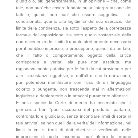
giudizio o, piu’ genericamente, in un’opinione – che, come
tale, non puo’ che essere fondata su un’interpretazione dei
fatti e, quindi, non puo’ che essere soggettiva – e’
condizionata, quanto alla legittimita’ del suo esercizio, dal
limite della continenza, sia sotto l’aspetto della correttezza
formale dell’esposizione, sia sotto quello sostanziale della
non eccedenza dei limiti di quanto strettamente necessario
per il pubblico interesse; e presuppone, quindi, da un lato,
che il fatto o comportamento oggetto della critica
corrisponda a verita’, sia pure non assoluta, ma
ragionevolmente putativa per le fonti da cui proviene o per
altre circostanze oggettive, e, dall’altro, che la narrazione,
pur potendosi manifestare con l’uso di un linguaggio
colorito o pungente, non trascenda mai in affermazioni
ingiuriose e denigratorie o in attacchi puramente offensivi.
E nella specie la Corte di merito ha osservato che il
giornalista ben “puo’ occuparsi del prodotto, parlarne,
confrontarlo e giudicarlo, senza incontrare limiti di sorta in
tale attivita’, se non quelli della verita’ dell’informazione, nei
limiti in cui si tratti di dati obiettivi e verificabili: nelle
impressioni di guida, insomma, puo’ riferire le proprie