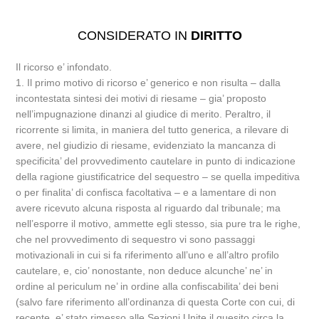
CONSIDERATO IN
DIRITTO
Il ricorso e’ infondato.
1. Il primo motivo di ricorso e’ generico e non risulta – dalla
incontestata sintesi dei motivi di riesame – gia’ proposto
nell’impugnazione dinanzi al giudice di merito. Peraltro, il
ricorrente si limita, in maniera del tutto generica, a rilevare di
avere, nel giudizio di riesame, evidenziato la mancanza di
specificita’ del provvedimento cautelare in punto di indicazione
della ragione giustificatrice del sequestro – se quella impeditiva
o per finalita’ di confisca facoltativa – e a lamentare di non
avere ricevuto alcuna risposta al riguardo dal tribunale; ma
nell’esporre il motivo, ammette egli stesso, sia pure tra le righe,
che nel provvedimento di sequestro vi sono passaggi
motivazionali in cui si fa riferimento all’uno e all’altro profilo
cautelare, e, cio’ nonostante, non deduce alcunche’ ne’ in
ordine al periculum ne’ in ordine alla confiscabilita’ dei beni
(salvo fare riferimento all’ordinanza di questa Corte con cui, di
recente, e’ stato rimesso alle Sezioni Unite il quesito circa la