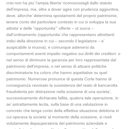
crisi non ha piu’ l’ampia liberta’ riconosciutagli dallo statuto
dell’impresa, ma, oltre a dover agire con prudenza aggiuntiva,
deve, allorche’ determina spostamenti del proprio patrimonio,
tenere conto del particolare contesto in cui si sviluppa la sua
attivita’ e delle “opportunita’” offerte – ut suora –
dall’ordinamento (opportunita’ che rappresentano altrettanti
indici della direzione in cui – secondo il legislatore – e’
auspicabile si muova); e comunque astenersi da
comportamenti aventi impatto negativo sui diritti dei creditori: o
nel senso di diminuire la garanzia per loro rappresentata dal
patrimonio dell’impresa, o nel senso di attuare politiche
discriminatorie tra coloro che hanno aspettative su quel
patrimonio. Numerose pronunce di questa Corte hanno di
conseguenza ravvisato la sussistenza del reato di bancarotta
fraudolenta per distrazione nella scissione di una societa’,
successivamente dichiarata fallita, qualora tale operazione, in
se’ astrattamente lecita, sulla base di una valutazione in
concreto che tenga conto della effettiva situazione debitoria in
cui operava la societa’ al momento della scissione, si riveli
volutamente depauperatoria del patrimonio aziendale e