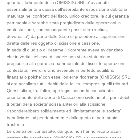
quanto il fallimento della (OMISSIS) SRL e’ avvenuto
essenzialmente a causa dell’esorbitante esposizione debitoria
maturata nei confronti del fisco, unico creditore, la cui garanzia
patrimoniale sarebbe stata pregiudicata dalle operazioni in
contestazione, con conseguente possibilita’ (rectius,
doverosita’) da parte dello Stato di procedere all’apprensione
diretta delle res oggetto di scissione e cessione.
In sede di giudizio di riesame il ricorrente aveva evidenziato
che in verita’ nel caso di specie non vi era stato alcun
pregiudizio alla garanzia patrimoniale del fisco: le operazioni
contestate, invero, erano avvenute in perfetto equilibrio
finanziario poiche’ con esse l’odierna ricorrente (OMISSIS) SRL
si era accollata tutti i debiti della fallita, compresi quelli tributari.
Questi ultimi, tra l’altro, ope legis: secondo consolidato
orientamento della Corte di Cassazione civile, infatti, per i debiti
tributari della societa’ scissa anteriori alla scissione
risponderebbero solidalmente ed illimitatamente le societa’
beneficiarie indipendentemente dalla quota di patrimonio
trasferito.
Le operazioni contestate, dunque, non hanno recato alcun