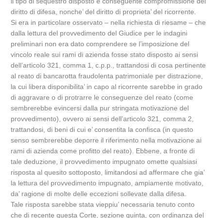
il tipo di sequestro disposto e conseguente compromissione del
diritto di difesa, nonche’ del diritto di proprieta’ del ricorrente.
Si era in particolare osservato – nella richiesta di riesame – che
dalla lettura del provvedimento del Giudice per le indagini
preliminari non era dato comprendere se l’imposizione del
vincolo reale sui rami di azienda fosse stato disposto ai sensi
dell’articolo 321, comma 1, c.p.p., trattandosi di cosa pertinente
al reato di bancarotta fraudolenta patrimoniale per distrazione,
la cui libera disponibilita’ in capo al ricorrente sarebbe in grado
di aggravare o di protrarre le conseguenze del reato (come
sembrerebbe evincersi dalla pur stringata motivazione del
provvedimento), ovvero ai sensi dell’articolo 321, comma 2,
trattandosi, di beni di cui e’ consentita la confisca (in questo
senso sembrerebbe deporre il riferimento nella motivazione ai
rami di azienda come profitto del reato). Ebbene, a fronte di
tale deduzione, il provvedimento impugnato omette qualsiasi
risposta al quesito sottoposto, limitandosi ad affermare che gia’
la lettura del provvedimento impugnato, ampiamente motivato,
da’ ragione di molte delle eccezioni sollevate dalla difesa.
Tale risposta sarebbe stata vieppiu’ necessaria tenuto conto
che di recente questa Corte, sezione quinta, con ordinanza del