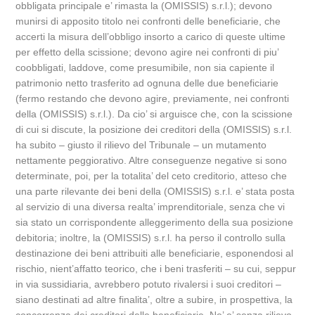
obbligata principale e’ rimasta la (OMISSIS) s.r.l.); devono
munirsi di apposito titolo nei confronti delle beneficiarie, che
accerti la misura dell’obbligo insorto a carico di queste ultime
per effetto della scissione; devono agire nei confronti di piu’
coobbligati, laddove, come presumibile, non sia capiente il
patrimonio netto trasferito ad ognuna delle due beneficiarie
(fermo restando che devono agire, previamente, nei confronti
della (OMISSIS) s.r.l.). Da cio’ si arguisce che, con la scissione
di cui si discute, la posizione dei creditori della (OMISSIS) s.r.l.
ha subito – giusto il rilievo del Tribunale – un mutamento
nettamente peggiorativo. Altre conseguenze negative si sono
determinate, poi, per la totalita’ del ceto creditorio, atteso che
una parte rilevante dei beni della (OMISSIS) s.r.l. e’ stata posta
al servizio di una diversa realta’ imprenditoriale, senza che vi
sia stato un corrispondente alleggerimento della sua posizione
debitoria; inoltre, la (OMISSIS) s.r.l. ha perso il controllo sulla
destinazione dei beni attribuiti alle beneficiarie, esponendosi al
rischio, nient’affatto teorico, che i beni trasferiti – su cui, seppur
in via sussidiaria, avrebbero potuto rivalersi i suoi creditori –
siano destinati ad altre finalita’, oltre a subire, in prospettiva, la