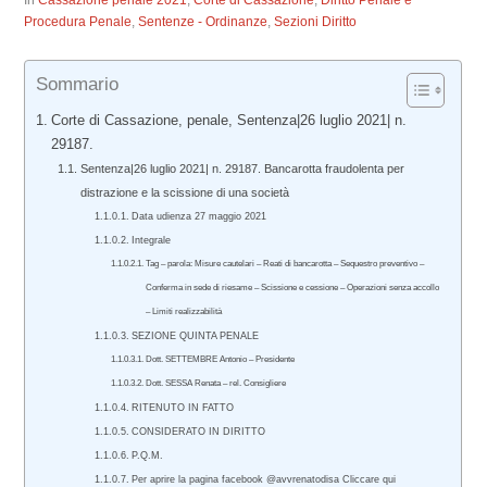
In
Cassazione penale 2021
,
Corte di Cassazione
,
Diritto Penale e
Procedura Penale
,
Sentenze - Ordinanze
,
Sezioni Diritto
Sommario
Corte di Cassazione, penale, Sentenza|26 luglio 2021| n.
29187.
Sentenza|26 luglio 2021| n. 29187. Bancarotta fraudolenta per
distrazione e la scissione di una società
Data udienza 27 maggio 2021
Integrale
Tag – parola: Misure cautelari – Reati di bancarotta – Sequestro preventivo –
Conferma in sede di riesame – Scissione e cessione – Operazioni senza accollo
– Limiti realizzabilità
SEZIONE QUINTA PENALE
Dott. SETTEMBRE Antonio – Presidente
Dott. SESSA Renata – rel. Consigliere
RITENUTO IN FATTO
CONSIDERATO IN DIRITTO
P.Q.M.
Per aprire la pagina facebook @avvrenatodisa Cliccare qui