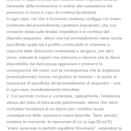
necessita’ della motivazione in ordine alla sussistenza del
periculum in mora in caso di confisca facoltativa).
In ogni caso, cio’ che il ricorrente contesta confligge col chiaro
contenuto del provvedimento cautelare impugnato, che non
consente dubbi sulle finalita’ impeditive e di confisca del
disposto sequestro, atteso che nel provvedimento viene anche
specificato quale sia il profitto confiscabile in relazione a
ciascuna delle distrazioni contestaste e vengono, per altro
verso, indicate le ragioni che inducono a ritenere che la libera
disponibilita’ dei beni possa aggravare o protrarre le
conseguenze del reato; con la conseguenza che la doglianza
(eventualmente) mossa nel giudizio di riesame – in punto di
mancanza di specificita’ del provvedimento di sequestro – era,
in ogni caso, manifestamente infondata.
2. Col secondo motivo e’ contestata, radicalmente, l’esistenza
stessa del reato di bancarotta patrimoniale, atteso che viene
confutata l’esistenza di un danno per i creditori quale
conseguenza delle operazioni sopra descritte. Tanto perche’,
sostiene la ricorrente, le operazioni di cui ai capi D) ed E)
“erano avvenute in perfetto equilibrio finanziario”, essendosi la