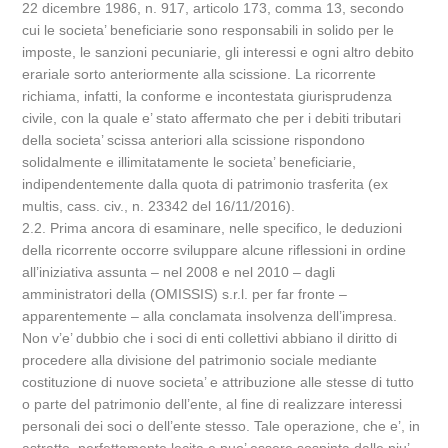
22 dicembre 1986, n. 917, articolo 173, comma 13, secondo
cui le societa’ beneficiarie sono responsabili in solido per le
imposte, le sanzioni pecuniarie, gli interessi e ogni altro debito
erariale sorto anteriormente alla scissione. La ricorrente
richiama, infatti, la conforme e incontestata giurisprudenza
civile, con la quale e’ stato affermato che per i debiti tributari
della societa’ scissa anteriori alla scissione rispondono
solidalmente e illimitatamente le societa’ beneficiarie,
indipendentemente dalla quota di patrimonio trasferita (ex
multis, cass. civ., n. 23342 del 16/11/2016).
2.2. Prima ancora di esaminare, nelle specifico, le deduzioni
della ricorrente occorre sviluppare alcune riflessioni in ordine
all’iniziativa assunta – nel 2008 e nel 2010 – dagli
amministratori della (OMISSIS) s.r.l. per far fronte –
apparentemente – alla conclamata insolvenza dell’impresa.
Non v’e’ dubbio che i soci di enti collettivi abbiano il diritto di
procedere alla divisione del patrimonio sociale mediante
costituzione di nuove societa’ e attribuzione alle stesse di tutto
o parte del patrimonio dell’ente, al fine di realizzare interessi
personali dei soci o dell’ente stesso. Tale operazione, che e’, in