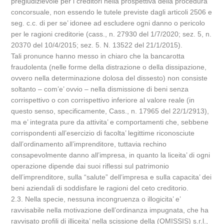
pregiudizievole per i creditori nella prospettiva della procedura
concorsuale, non essendo le tutele previste dagli articoli 2506 e
seg. c.c. di per se’ idonee ad escludere ogni danno o pericolo
per le ragioni creditorie (cass., n. 27930 del 1/7/2020; sez. 5, n.
20370 del 10/4/2015; sez. 5. N. 13522 del 21/1/2015).
Tali pronunce hanno messo in chiaro che la bancarotta
fraudolenta (nelle forme della distrazione o della dissipazione,
ovvero nella determinazione dolosa del dissesto) non consiste
soltanto – com’e’ ovvio – nella dismissione di beni senza
corrispettivo o con corrispettivo inferiore al valore reale (in
questo senso, specificamente, Cass., n. 17965 del 22/1/2913),
ma e’ integrata pure da attivita’ e comportamenti che, sebbene
corrispondenti all’esercizio di facolta’ legittime riconosciute
dall’ordinamento all’imprenditore, tuttavia rechino
consapevolmente danno all’impresa, in quanto la liceita’ di ogni
operazione dipende dai suoi riflessi sul patrimonio
dell’imprenditore, sulla “salute” dell’impresa e sulla capacita’ dei
beni aziendali di soddisfare le ragioni del ceto creditorio.
2.3. Nella specie, nessuna incongruenza o illogicita’ e’
ravvisabile nella motivazione dell’ordinanza impugnata, che ha
ravvisato profili di illiceita’ nella scissione della (OMISSIS) s.r.l.,