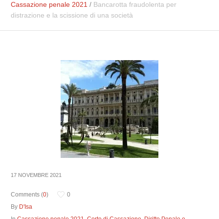
Cassazione penale 2021
/
Bancarotta fraudolenta per
distrazione e la scissione di una società
17 NOVEMBRE 2021
Comments (
0
)
0
By
D'Isa