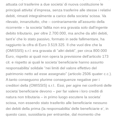
attuata col trasferire a due societa’ di nuova costituzione le
principali attivita’ d’impresa, senza trasferire alle stesse i relativi
debiti, rimasti integralmente a carico della societa’ scissa. Va
rilevato, innanzitutto, che – contrariamente all’assunto della
ricorrente – la societa’ fallita non era gravata solo dall’ingente
debito tributario, per oltre 2.700.000, ma anche da altri debiti,
tant’e’ che lo stato passivo, formato in sede fallimentare, ha
raggiunto la cifra di Euro 3.519.325. Il che vuol dire che la
(OMISSIS) s.r.l. era gravata di “altri debiti”, per circa 800.000
Euro, rispetto ai quali non opera la previsione dell’articolo 173
cit. e rispetto ai quali le societa’ beneficiarie hanno assunto
responsabilita’ solidale “nei limiti del valore effettivo del
patrimonio netto ad esse assegnato” (articolo 2506 quater c.c.).
A tanto conseguono plurime conseguenze negative per i
creditori della (OMISSIS) s.r.l.. Essi, per agire nei confronti delle
societa’ beneficiarie devono – per far valere i loro crediti di
natura non tributaria – in primo luogo escutere la societa’
scissa, non essendo stato trasferito alle beneficiarie nessuno
dei debiti della prima (la responsabilita’ delle beneficiarie e’, in
questo caso, sussidiaria per entrambe, dal momento che