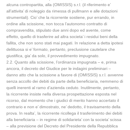
alcuna contropartita, alla (OMISSIS) s.r.l. (il riferimento e’
all’attivita’ di noleggio da rimessa di pullmann e alle dotazioni
strumentali). Cio’ che la ricorrente sostiene, pur errando, in
ordine alla scissione, non tocca l’autonomo contratto di
compravendita, stipulato due anni dopo ed avente, come
effetto, quello di trasferire ad altra societa’ i residui beni della
fallita, che non sono stati mai pagati. In relazione a detta ipotesi
delittuosa si e’ formato, pertanto, preclusione cautelare che
giustifica, gia’ da solo, il provvedimento impugnato.
2.2. Quanto alla scissione, l’ordinanza impugnata – e, prima
ancora, il decreto del Giudice per le indagini preliminari –
danno atto che la scissione a favore di (OMISSIS) s.r.l. avvenne
senza accollo dei debiti da parte della beneficiaria, nemmeno di
quelli inerenti al ramo d’azienda ceduto. Inutilmente, pertanto,
la ricorrente insiste nella diversa prospettazione esposta nel
ricorso, dal momento che i giudici di merito hanno accertato il
contrario e non e’ dimostrato, ne’ dedotto, il travisamento della
prova. In realta’, la ricorrente ricollega il trasferimento dei debiti
alla beneficiaria – in regime di solidarieta’ con la societa’ scissa
– alla previsione del Decreto del Presidente della Repubblica