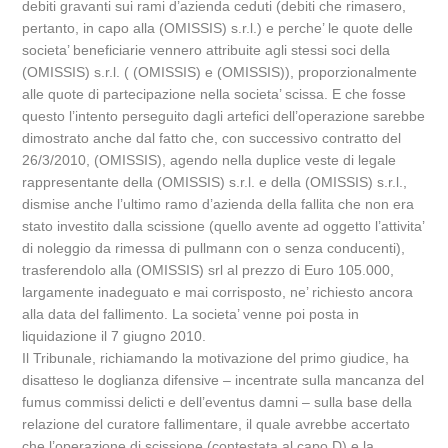
debiti gravanti sui rami d’azienda ceduti (debiti che rimasero,
pertanto, in capo alla (OMISSIS) s.r.l.) e perche’ le quote delle
societa’ beneficiarie vennero attribuite agli stessi soci della
(OMISSIS) s.r.l. ( (OMISSIS) e (OMISSIS)), proporzionalmente
alle quote di partecipazione nella societa’ scissa. E che fosse
questo l’intento perseguito dagli artefici dell’operazione sarebbe
dimostrato anche dal fatto che, con successivo contratto del
26/3/2010, (OMISSIS), agendo nella duplice veste di legale
rappresentante della (OMISSIS) s.r.l. e della (OMISSIS) s.r.l.,
dismise anche l’ultimo ramo d’azienda della fallita che non era
stato investito dalla scissione (quello avente ad oggetto l’attivita’
di noleggio da rimessa di pullmann con o senza conducenti),
trasferendolo alla (OMISSIS) srl al prezzo di Euro 105.000,
largamente inadeguato e mai corrisposto, ne’ richiesto ancora
alla data del fallimento. La societa’ venne poi posta in
liquidazione il 7 giugno 2010.
Il Tribunale, richiamando la motivazione del primo giudice, ha
disatteso le doglianza difensive – incentrate sulla mancanza del
fumus commissi delicti e dell’eventus damni – sulla base della
relazione del curatore fallimentare, il quale avrebbe accertato
che l’operazione di scissione (contestata al capo D) e la