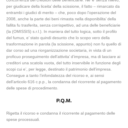
concorrenza dei creditori delle beneficiarie. Ne’ e’ senza rilievo,
per giudicare della liceita’ della scissione, il fatto – rimarcato da
entrambi i giudici di merito – che, poco dopo l’operazione del
2008, anche la parte dei beni rimasta nella disponibilita’ della
fallita fu trasferita, senza corrispettivo, ad una delle beneficiarie
(la (OMISSIS) s.r.l.). In maniera del tutto logica, sotto il profilo
del fumus, e’ stato quindi desunto che lo scopo vero della
trasformazione in parola (la scissione, appunto) non fu quello di
dar corso ad una riorganizzazione societaria, in vista di un
proficuo proseguimento dell’attivita’ d’impresa, ma di lasciare ai
creditori una scatola vuota, del tutto inservibile in funzione degli
scopi cui e’, per legge, destinato il patrimonio dell’impresa.
Consegue a tanto l’infondatezza del ricorso e, ai sensi
dell’articolo 616 c.p.p., la condanna del ricorrente al pagamento
delle spese di procedimento.
P.Q.M.
Rigetta il ricorso e condanna il ricorrente al pagamento delle
spese processuali.