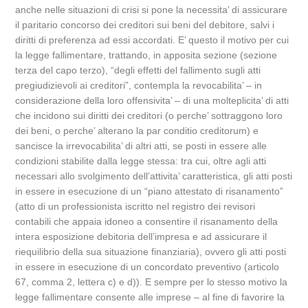
anche nelle situazioni di crisi si pone la necessita’ di assicurare
il paritario concorso dei creditori sui beni del debitore, salvi i
diritti di preferenza ad essi accordati. E’ questo il motivo per cui
la legge fallimentare, trattando, in apposita sezione (sezione
terza del capo terzo), “degli effetti del fallimento sugli atti
pregiudizievoli ai creditori”, contempla la revocabilita’ – in
considerazione della loro offensivita’ – di una molteplicita’ di atti
che incidono sui diritti dei creditori (o perche’ sottraggono loro
dei beni, o perche’ alterano la par conditio creditorum) e
sancisce la irrevocabilita’ di altri atti, se posti in essere alle
condizioni stabilite dalla legge stessa: tra cui, oltre agli atti
necessari allo svolgimento dell’attivita’ caratteristica, gli atti posti
in essere in esecuzione di un “piano attestato di risanamento”
(atto di un professionista iscritto nel registro dei revisori
contabili che appaia idoneo a consentire il risanamento della
intera esposizione debitoria dell’impresa e ad assicurare il
riequilibrio della sua situazione finanziaria), ovvero gli atti posti
in essere in esecuzione di un concordato preventivo (articolo
67, comma 2, lettera c) e d)). E sempre per lo stesso motivo la
legge fallimentare consente alle imprese – al fine di favorire la