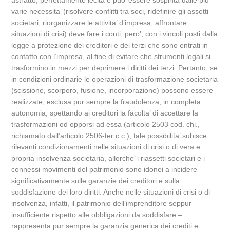
astratto, perfettamente lecita e puo’ essere sospinta dalle piu’
varie necessita’ (risolvere conflitti tra soci, ridefinire gli assetti
societari, riorganizzare le attivita’ d’impresa, affrontare
situazioni di crisi) deve fare i conti, pero’, con i vincoli posti dalla
legge a protezione dei creditori e dei terzi che sono entrati in
contatto con l’impresa, al fine di evitare che strumenti legali si
trasformino in mezzi per deprimere i diritti dei terzi. Pertanto, se
in condizioni ordinarie le operazioni di trasformazione societaria
(scissione, scorporo, fusione, incorporazione) possono essere
realizzate, esclusa pur sempre la fraudolenza, in completa
autonomia, spettando ai creditori la facolta’ di accettare la
trasformazioni od opporsi ad essa (articolo 2503 cod. chi.,
richiamato dall’articolo 2506-ter c.c.), tale possibilita’ subisce
rilevanti condizionamenti nelle situazioni di crisi o di vera e
propria insolvenza societaria, allorche’ i riassetti societari e i
connessi movimenti del patrimonio sono idonei a incidere
significativamente sulle garanzie dei creditori e sulla
soddisfazione dei loro diritti. Anche nelle situazioni di crisi o di
insolvenza, infatti, il patrimonio dell’imprenditore seppur
insufficiente rispetto alle obbligazioni da soddisfare –
rappresenta pur sempre la garanzia generica dei crediti e