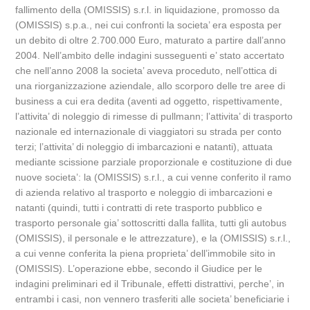
fallimento della (OMISSIS) s.r.l. in liquidazione, promosso da
(OMISSIS) s.p.a., nei cui confronti la societa’ era esposta per
un debito di oltre 2.700.000 Euro, maturato a partire dall’anno
2004. Nell’ambito delle indagini susseguenti e’ stato accertato
che nell’anno 2008 la societa’ aveva proceduto, nell’ottica di
una riorganizzazione aziendale, allo scorporo delle tre aree di
business a cui era dedita (aventi ad oggetto, rispettivamente,
l’attivita’ di noleggio di rimesse di pullmann; l’attivita’ di trasporto
nazionale ed internazionale di viaggiatori su strada per conto
terzi; l’attivita’ di noleggio di imbarcazioni e natanti), attuata
mediante scissione parziale proporzionale e costituzione di due
nuove societa’: la (OMISSIS) s.r.l., a cui venne conferito il ramo
di azienda relativo al trasporto e noleggio di imbarcazioni e
natanti (quindi, tutti i contratti di rete trasporto pubblico e
trasporto personale gia’ sottoscritti dalla fallita, tutti gli autobus
(OMISSIS), il personale e le attrezzature), e la (OMISSIS) s.r.l.,
a cui venne conferita la piena proprieta’ dell’immobile sito in
(OMISSIS). L’operazione ebbe, secondo il Giudice per le
indagini preliminari ed il Tribunale, effetti distrattivi, perche’, in
entrambi i casi, non vennero trasferiti alle societa’ beneficiarie i