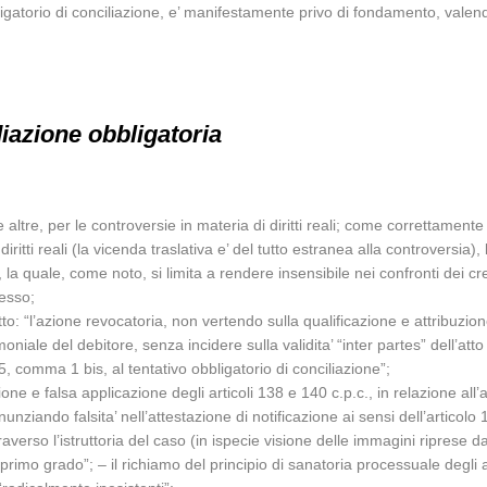
bbligatorio di conciliazione, e’ manifestamente privo di fondamento, val
iazione obbligatoria
 altre, per le controversie in materia di diritti reali; come correttamente 
iritti reali (la vicenda traslativa e’ del tutto estranea alla controversia
la quale, come noto, si limita a rendere insensibile nei confronti dei cre
tesso;
o: “l’azione revocatoria, non vertendo sulla qualificazione e attribuzione d
imoniale del debitore, senza incidere sulla validita’ “inter partes” dell’at
, comma 1 bis, al tentativo obbligatorio di conciliazione”;
ione e falsa applicazione degli articoli 138 e 140 c.p.c., in relazione all
nziando falsita’ nell’attestazione di notificazione ai sensi dell’articol
erso l’istruttoria del caso (in ispecie visione delle immagini riprese da
di primo grado”; – il richiamo del principio di sanatoria processuale degl