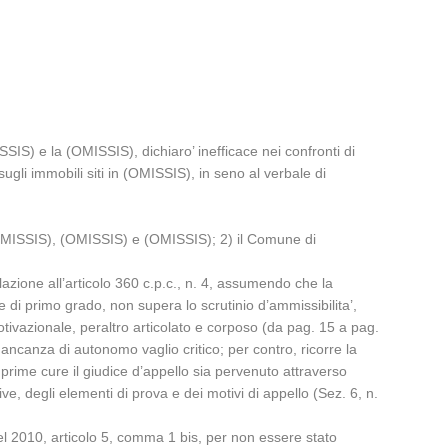
S) e la (OMISSIS), dichiaro’ inefficace nei confronti di
sugli immobili siti in (OMISSIS), in seno al verbale di
) (OMISSIS), (OMISSIS) e (OMISSIS); 2) il Comune di
relazione all’articolo 360 c.p.c., n. 4, assumendo che la
i primo grado, non supera lo scrutinio d’ammissibilita’,
motivazionale, peraltro articolato e corposo (da pag. 15 a pag.
mancanza di autonomo vaglio critico; per contro, ricorre la
 prime cure il giudice d’appello sia pervenuto attraverso
e, degli elementi di prova e dei motivi di appello (Sez. 6, n.
del 2010, articolo 5, comma 1 bis, per non essere stato