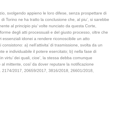
dizio, svolgendo appieno le loro difese, senza prospettare di
 di Torino ne ha tratto la conclusione che, al piu’, si sarebbe
ente al principio piu’ volte nunciato da questa Corte,
e forme degli atti processuali e del giusto processo, oltre che
vi essenziali idonei a rendere riconoscibile un atto
i consistono: a) nell’attivita’ di trasmissione, svolta da un
te e individuabile il potere esercitato; b) nella fase di
(in virtu’ dei quali, cioe’, la stessa debba comunque
 al mittente, cosi’ da dover reputare la notificazione
 nn. 2174/2017, 20659/2017, 3816/2018, 26601/2018,