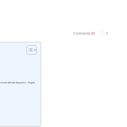
Comments (
0
)
0
rizione dell’atto dispositivo – Rigetto