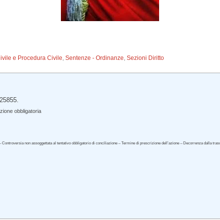
Civile e Procedura Civile
,
Sentenze - Ordinanze
,
Sezioni Diritto
 25855.
ione obbligatoria
 – Controversia non assoggettata al tentativo obbligatorio di conciliazione – Termine di prescrizione dell’azione – Decorrenza dalla trasc