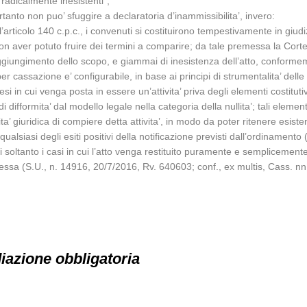
“radicalmente inesistenti”;
rtanto non puo’ sfuggire a declaratoria d’inammissibilita’, invero:
ll’articolo 140 c.p.c., i convenuti si costituirono tempestivamente in giu
i non aver potuto fruire dei termini a comparire; da tale premessa la Corte
raggiungimento dello scopo, e giammai di inesistenza dell’atto, conformem
per cassazione e’ configurabile, in base ai principi di strumentalita’ dell
esi in cui venga posta in essere un’attivita’ priva degli elementi costituti
 difformita’ dal modello legale nella categoria della nullita’; tali element
ita’ giuridica di compiere detta attivita’, in modo da poter ritenere esisten
siasi degli esiti positivi della notificazione previsti dall’ordinamento 
i soltanto i casi in cui l’atto venga restituito puramente e semplicemente
messa (S.U., n. 14916, 20/7/2016, Rv. 640603; conf., ex multis, Cass.
iazione obbligatoria