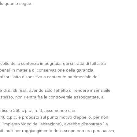
endo quanto segue:
colto della sentenza impugnata, qui si tratta di tutt’altra
), bensi’ in materia di conservazione della garanzia
ditori l’atto dispositivo a contenuto patrimoniale del
i diritti reali, avendo solo l’effetto di rendere insensibile,
to stesso, non rientra fra le controversie assoggettate, a
’articolo 360 c.p.c., n. 3, assumendo che:
o 140 c.p.c. e proposto sul punto motivo d’appello, per non
ll’impianto video dell’abitazione), avrebbe dimostrato “la
i atti nulli per raggiungimento dello scopo non era persuasivo,