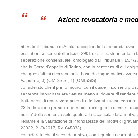
Azione revocatoria e med
ritenuto il Tribunale di Aosta, accogliendo la domanda avan
essi attori, ai sensi dell’articolo 2901 c.c., il trasferimento
separazione consensuale, omologato dal Tribunale il 15/4/2
che la Corte d’appello di Torino, con la sentenza di cui epig
che quest’ultimi ricorrono sulla base di cinque motivi avver
Valpelline; 3) (OMISSIS); 4) (OMISSIS);
considerato che il primo motivo, con il quale i ricorrenti prosp
sentenza impugnata era venuta meno al dovere di rendere com
trattandosi di rimprovero privo di effettiva attitudine censura
23 la decisione prende in puntuale rassegna le censure d’appel
nullita’ della sentenza solo qualora la laconicita’ della moti
l’esame e la valutazione di infondatezza dei motivi di gravam
22022, 21/9/2017, Rv. 645333);
considerato che il secondo motivo, con il quale i ricorrenti 