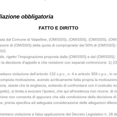
iazione obbligatoria
FATTO E DIRITTO
zata dal Comune di Valpelline, (OMISSIS), (OMISSIS), (OMISSIS), (OMISSI
 in favore di (OMISSIS) della quota di comproprieta’ del 50% di (OMISSIS) 
010;
rafe, rigetto’ l’impugnazione proposta dalla (OMISSIS) e dal (OMISSIS);
so la decisione d’appello e che resistono con separati controricorsi: 1
ettano violazione dell’articolo 132 c.p.c., n. 4 e articolo 359 c.p.c., in 
piuta motivazione, avendo acriticamente fatta propria la motivazione d
toria, stante che la doglianza, evitando di confrontarsi con il costrutto 
lo), si limita a evocare l’ipotesi, che qui all’evidenza non ricorre, di 
vazione non consenta di appurare che alla condivisione della decisione di
e, previa specifica ed adeguata considerazione delle allegazioni difensiv
lamentano violazione e falsa applicazione del Decreto Legislativo n. 28 