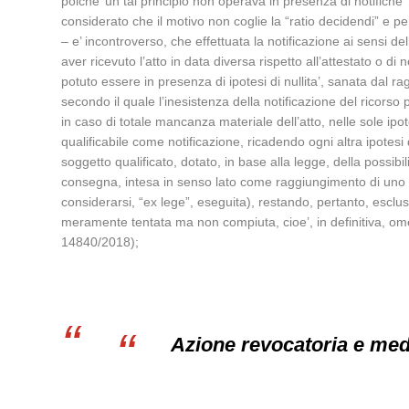
poiche’ un tal principio non operava in presenza di notifiche 
considerato che il motivo non coglie la “ratio decidendi” e pe
– e’ incontroverso, che effettuata la notificazione ai sensi de
aver ricevuto l’atto in data diversa rispetto all’attestato o d
potuto essere in presenza di ipotesi di nullita’, sanata dal 
secondo il quale l’inesistenza della notificazione del ricorso 
in caso di totale mancanza materiale dell’atto, nelle sole ipot
qualificabile come notificazione, ricadendo ogni altra ipotesi di
soggetto qualificato, dotato, in base alla legge, della possibil
consegna, intesa in senso lato come raggiungimento di uno qual
considerarsi, “ex lege”, eseguita), restando, pertanto, esclus
meramente tentata ma non compiuta, cioe’, in definitiva, o
14840/2018);
Azione revocatoria e med