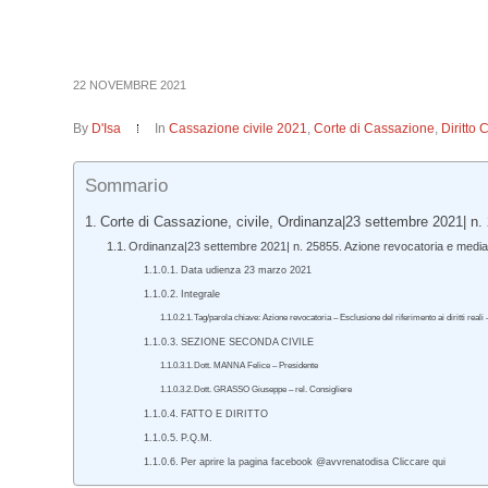
22 NOVEMBRE 2021
By
D'Isa
In
Cassazione civile 2021
,
Corte di Cassazione
,
Diritto 
Sommario
Corte di Cassazione, civile, Ordinanza|23 settembre 2021| n.
Ordinanza|23 settembre 2021| n. 25855. Azione revocatoria e mediaz
Data udienza 23 marzo 2021
Integrale
Tag/parola chiave: Azione revocatoria – Esclusione del riferimento ai diritti reali
SEZIONE SECONDA CIVILE
Dott. MANNA Felice – Presidente
Dott. GRASSO Giuseppe – rel. Consigliere
FATTO E DIRITTO
P.Q.M.
Per aprire la pagina facebook @avvrenatodisa Cliccare qui