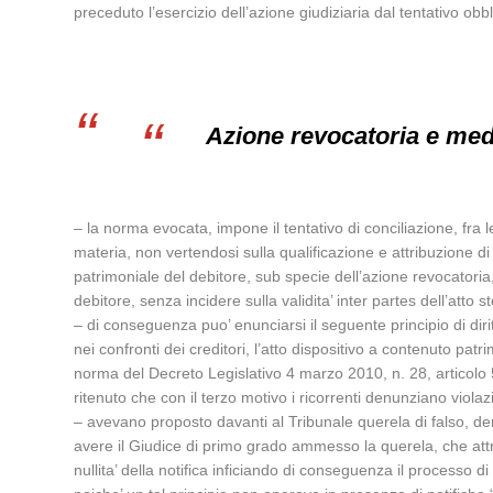
preceduto l’esercizio dell’azione giudiziaria dal tentativo o
Azione revocatoria e med
– la norma evocata, impone il tentativo di conciliazione, fra le
materia, non vertendosi sulla qualificazione e attribuzione di d
patrimoniale del debitore, sub specie dell’azione revocatoria, 
debitore, senza incidere sulla validita’ inter partes dell’atto s
– di conseguenza puo’ enunciarsi il seguente principio di diritt
nei confronti dei creditori, l’atto dispositivo a contenuto patr
norma del Decreto Legislativo 4 marzo 2010, n. 28, articolo 5
ritenuto che con il terzo motivo i ricorrenti denunziano violaz
– avevano proposto davanti al Tribunale querela di falso, denu
avere il Giudice di primo grado ammesso la querela, che attrav
nullita’ della notifica inficiando di conseguenza il processo 