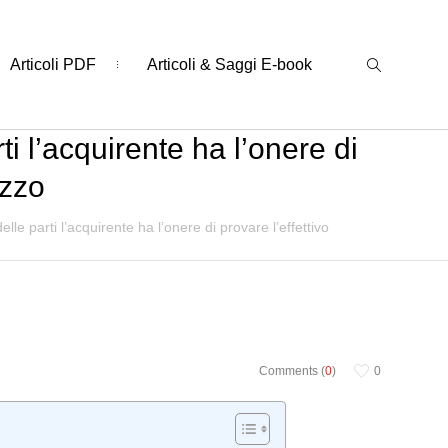
Articoli PDF
Articoli & Saggi E-book
i l’acquirente ha l’onere di
ezzo
le parti l’acquirente ha l’onere di provare l’effettivo
Comments (
0
)
0