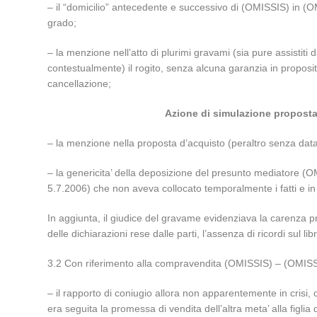
– il “domicilio” antecedente e successivo di (OMISSIS) in (O
grado;
– la menzione nell’atto di plurimi gravami (sia pure assistiti 
contestualmente) il rogito, senza alcuna garanzia in proposit
cancellazione;
Azione di simulazione proposta d
– la menzione nella proposta d’acquisto (peraltro senza data 
– la genericita’ della deposizione del presunto mediatore (OMI
5.7.2006) che non aveva collocato temporalmente i fatti e 
In aggiunta, il giudice del gravame evidenziava la carenza pr
delle dichiarazioni rese dalle parti, l’assenza di ricordi sul
3.2 Con riferimento alla compravendita (OMISSIS) – (OMISSIS
– il rapporto di coniugio allora non apparentemente in crisi, 
era seguita la promessa di vendita dell’altra meta’ alla figlia