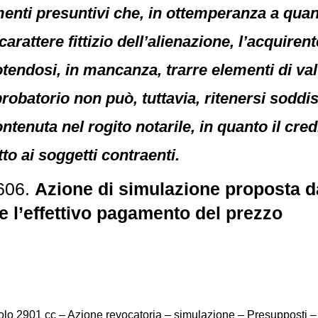
enti presuntivi che, in ottemperanza a quant
 carattere fittizio dell’alienazione, l’acquiren
endosi, in mancanza, trarre elementi di valu
probatorio non può, tuttavia, ritenersi soddis
enuta nel rogito notarile, in quanto il credi
to ai soggetti contraenti.
606.
Azione di simulazione proposta dal
re l’effettivo pagamento del prezzo
olo 2901 cc – Azione revocatoria – simulazione – Presupposti 