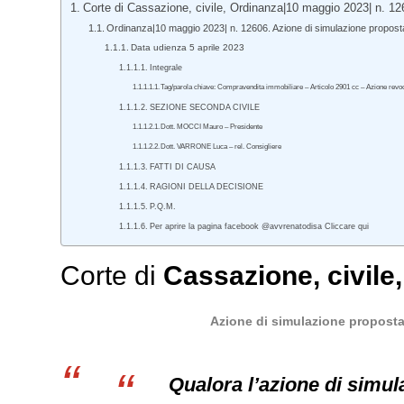
Corte di Cassazione, civile, Ordinanza|10 maggio 2023| n. 12
Ordinanza|10 maggio 2023| n. 12606. Azione di simulazione proposta da
Data udienza 5 aprile 2023
Integrale
Tag/parola chiave: Compravendita immobiliare – Articolo 2901 cc – Azione revocat
SEZIONE SECONDA CIVILE
Dott. MOCCI Mauro – Presidente
Dott. VARRONE Luca – rel. Consigliere
FATTI DI CAUSA
RAGIONI DELLA DECISIONE
P.Q.M.
Per aprire la pagina facebook @avvrenatodisa Cliccare qui
Corte di
Cassazione
,
civile
Azione di simulazione proposta d
Qualora l’azione di simul