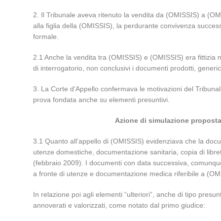
2. Il Tribunale aveva ritenuto la vendita da (OMISSIS) a (OMI
alla figlia della (OMISSIS), la perdurante convivenza successiv
formale.
2.1 Anche la vendita tra (OMISSIS) e (OMISSIS) era fittizia 
di interrogatorio, non conclusivi i documenti prodotti, generic
3. La Corte d’Appello confermava le motivazioni del Tribunale
prova fondata anche su elementi presuntivi.
Azione di simulazione proposta d
3.1 Quanto all’appello di (OMISSIS) evidenziava che la docume
utenze domestiche, documentazione sanitaria, copia di libret
(febbraio 2009). I documenti con data successiva, comunque
a fronte di utenze e documentazione medica riferibile a (OMI
In relazione poi agli elementi “ulteriori”, anche di tipo pre
annoverati e valorizzati, come notato dal primo giudice: