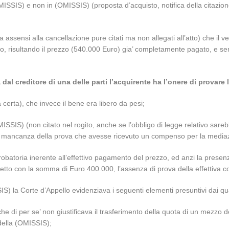
MISSIS) e non in (OMISSIS) (proposta d’acquisto, notifica della citazion
da assensi alla cancellazione pure citati ma non allegati all’atto) che il
o, risultando il prezzo (540.000 Euro) gia’ completamente pagato, e senz
al creditore di una delle parti l’acquirente ha l’onere di provare
certa), che invece il bene era libero da pesi;
SSIS) (non citato nel rogito, anche se l’obbligo di legge relativo sarebb
in mancanza della prova che avesse ricevuto un compenso per la media
obatoria inerente all’effettivo pagamento del prezzo, ed anzi la presenza
 libretto con la somma di Euro 400.000, l’assenza di prova della effettiva
) la Corte d’Appello evidenziava i seguenti elementi presuntivi dai qu
che di per se’ non giustificava il trasferimento della quota di un mezzo 
 della (OMISSIS);