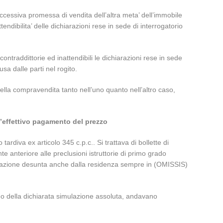
ccessiva promessa di vendita dell’altra meta’ dell’immobile
endibilita’ delle dichiarazioni rese in sede di interrogatorio
traddittorie ed inattendibili le dichiarazioni rese in sede
sa dalle parti nel rogito.
ella compravendita tanto nell’uno quanto nell’altro caso,
 l’effettivo pagamento del prezzo
diva ex articolo 345 c.p.c.. Si trattava di bollette di
 anteriore alle preclusioni istruttorie di primo grado
mulazione desunta anche dalla residenza sempre in (OMISSIS)
egno della dichiarata simulazione assoluta, andavano