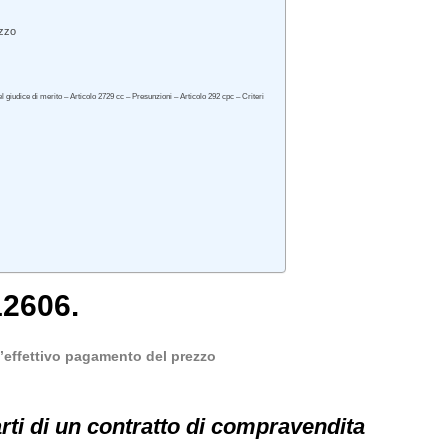
ezzo
giudice di merito – Articolo 2729 cc – Presunzioni – Articolo 292 cpc – Criteri
12606.
 l’effettivo pagamento del prezzo
arti di un contratto di compravendita