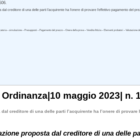
606.
l creditore di una delle parti l’acquirente ha l’onere di provare l’effettivo pagamento del pr
oria – simulazione – Presupposti – Pagamento del prezzo – Onere della prova – Vendita fittizia – Elementi probatori – Valutazione del 
,
Ordinanza
|
10 maggio 2023
|
n. 
al creditore di una delle parti l’acquirente ha l’onere di provare
azione proposta dal creditore di una delle p