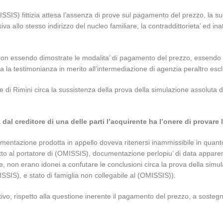
SSIS) fittizia attesa l’assenza di prove sul pagamento del prezzo, la su
a allo stesso indirizzo del nucleo familiare, la contraddittorieta’ ed inatt
non essendo dimostrate le modalita’ di pagamento del prezzo, essendo con
a la testimonianza in merito all’intermediazione di agenzia peraltro esclu
 di Rimini circa la sussistenza della prova della simulazione assoluta d
al creditore di una delle parti l’acquirente ha l’onere di provare
ntazione prodotta in appello doveva ritenersi inammissibile in quanto tar
to al portatore di (OMISSIS), documentazione perlopiu’ di data apparente
, non erano idonei a confutare le conclusioni circa la prova della si
SSIS), e stato di famiglia non collegabile al (OMISSIS)).
suntivo, rispetto alla questione inerente il pagamento del prezzo, a sost