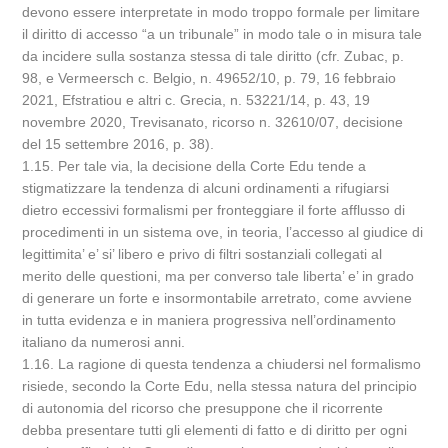
devono essere interpretate in modo troppo formale per limitare
il diritto di accesso “a un tribunale” in modo tale o in misura tale
da incidere sulla sostanza stessa di tale diritto (cfr. Zubac, p.
98, e Vermeersch c. Belgio, n. 49652/10, p. 79, 16 febbraio
2021, Efstratiou e altri c. Grecia, n. 53221/14, p. 43, 19
novembre 2020, Trevisanato, ricorso n. 32610/07, decisione
del 15 settembre 2016, p. 38).
1.15. Per tale via, la decisione della Corte Edu tende a
stigmatizzare la tendenza di alcuni ordinamenti a rifugiarsi
dietro eccessivi formalismi per fronteggiare il forte afflusso di
procedimenti in un sistema ove, in teoria, l’accesso al giudice di
legittimita’ e’ si’ libero e privo di filtri sostanziali collegati al
merito delle questioni, ma per converso tale liberta’ e’ in grado
di generare un forte e insormontabile arretrato, come avviene
in tutta evidenza e in maniera progressiva nell’ordinamento
italiano da numerosi anni.
1.16. La ragione di questa tendenza a chiudersi nel formalismo
risiede, secondo la Corte Edu, nella stessa natura del principio
di autonomia del ricorso che presuppone che il ricorrente
debba presentare tutti gli elementi di fatto e di diritto per ogni