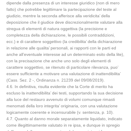
dipende dalla presenza di un interesse giuridico (non di mero
fatto) che potrebbe legittimare la partecipazione del teste al
giudizio, mentre la seconda afferisce alla veridicita’ della
deposizione che il giudice deve discrezionalmente valutare alla
stregua di elementi di natura oggettiva (la precisione e
completezza della dichiarazione, le possibili contraddizioni,
ecc.) e di carattere soggettivo (la credibilita’ della dichiarazione
in relazione alle qualita’ personali, ai rapporti con le parti ed
anche all’eventuale interesse ad un determinato esito della lite),
con la precisazione che anche uno solo degli elementi di
carattere soggettivo, se ritenuto di particolare rilevanza, puo’
essere sufficiente a motivare una valutazione di inattendibilita’
(Cass. Sez. 2 -, Ordinanza n. 21239 del 09/08/2019).
4.6. In definitiva, risulta evidente che la Corte di merito ha
escluso la inattendibilita’ dei testi, supportando la sua decisione
alla luce del restauro avvenuto di volumi comunque rimasti
menomati della loro integrita’ originaria, con una valutazione
logicamente coerente e incensurabile (v. sentenza, p. 10).
4.7. Quanto al danno morale separatamente liquidato, indicato
come illegittimamente valutato in re ipsa, e dunque in spregio