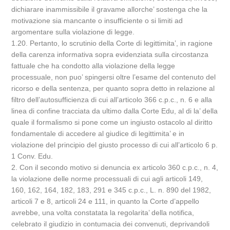
dichiarare inammissibile il gravame allorche’ sostenga che la
motivazione sia mancante o insufficiente o si limiti ad
argomentare sulla violazione di legge.
1.20. Pertanto, lo scrutinio della Corte di legittimita’, in ragione
della carenza informativa sopra evidenziata sulla circostanza
fattuale che ha condotto alla violazione della legge
processuale, non puo’ spingersi oltre l’esame del contenuto del
ricorso e della sentenza, per quanto sopra detto in relazione al
filtro dell’autosufficienza di cui all’articolo 366 c.p.c., n. 6 e alla
linea di confine tracciata da ultimo dalla Corte Edu, al di la’ della
quale il formalismo si pone come un ingiusto ostacolo al diritto
fondamentale di accedere al giudice di legittimita’ e in
violazione del principio del giusto processo di cui all’articolo 6 p.
1 Conv. Edu.
2. Con il secondo motivo si denuncia ex articolo 360 c.p.c., n. 4,
la violazione delle norme processuali di cui agli articoli 149,
160, 162, 164, 182, 183, 291 e 345 c.p.c., L. n. 890 del 1982,
articoli 7 e 8, articoli 24 e 111, in quanto la Corte d’appello
avrebbe, una volta constatata la regolarita’ della notifica,
celebrato il giudizio in contumacia dei convenuti, deprivandoli