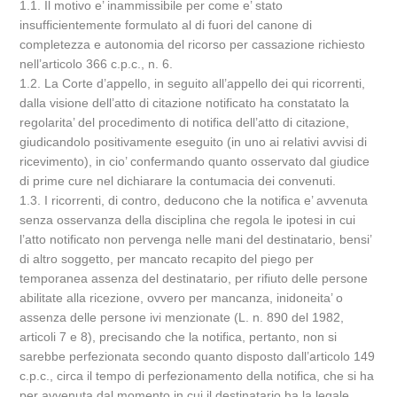
1.1. Il motivo e’ inammissibile per come e’ stato
insufficientemente formulato al di fuori del canone di
completezza e autonomia del ricorso per cassazione richiesto
nell’articolo 366 c.p.c., n. 6.
1.2. La Corte d’appello, in seguito all’appello dei qui ricorrenti,
dalla visione dell’atto di citazione notificato ha constatato la
regolarita’ del procedimento di notifica dell’atto di citazione,
giudicandolo positivamente eseguito (in uno ai relativi avvisi di
ricevimento), in cio’ confermando quanto osservato dal giudice
di prime cure nel dichiarare la contumacia dei convenuti.
1.3. I ricorrenti, di contro, deducono che la notifica e’ avvenuta
senza osservanza della disciplina che regola le ipotesi in cui
l’atto notificato non pervenga nelle mani del destinatario, bensi’
di altro soggetto, per mancato recapito del piego per
temporanea assenza del destinatario, per rifiuto delle persone
abilitate alla ricezione, ovvero per mancanza, inidoneita’ o
assenza delle persone ivi menzionate (L. n. 890 del 1982,
articoli 7 e 8), precisando che la notifica, pertanto, non si
sarebbe perfezionata secondo quanto disposto dall’articolo 149
c.p.c., circa il tempo di perfezionamento della notifica, che si ha
per avvenuta dal momento in cui il destinatario ha la legale