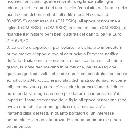
ricorrenti principali, quali esercenti la vigilanza sulla figlia
minore, e i due autori del fatto illecito (consistito nel furto e nella
ricettazione di beni sottratti alla Biblioteca Nazionale di
(OMISSIS) commesso da (OMISSIS), all’epoca minorenne e
figlia di (OMISSIS) e (OMISSIS), in concorso con (OMISSIS)), a
risarcire il Ministero per i beni culturali del danno, pari a Euro
216.679,60.
3. La Corte d’appello, in particolare, ha dichiarato infondato il
primo motivo di appello ove si denunciava l’omessa notifica
dell’atto di citazione ai convenuti, rimasti contumaci nel primo
grado, la’ dove deducevano in primis che, per tale ragione,
quali soggetti coinvolti nel giudizio per responsabilita’ genitoriale
ex articolo 2048 c.p.c., erano stati dichiarati contumaci e, come
tali, non avevano potuto ne’ eccepire la prescrizione del diritto,
ne’ difendersi adeguatamente per dedurre la impossibilita’ di
impedire il fatto commesso dalla figlia all’epoca minorenne (che
aveva ottenuto il perdono giudiziale), la incapacita’ e
inattendibilita’ dei testi, in quanto portatori di un interesse
personale, e la mancata prova del danno patrimoniale e non
patrimoniale.