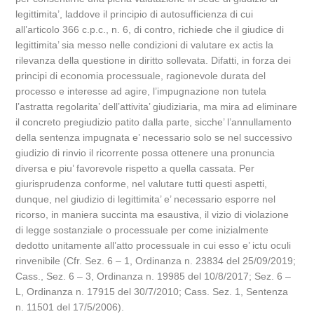
legittimita’, laddove il principio di autosufficienza di cui
all’articolo 366 c.p.c., n. 6, di contro, richiede che il giudice di
legittimita’ sia messo nelle condizioni di valutare ex actis la
rilevanza della questione in diritto sollevata. Difatti, in forza dei
principi di economia processuale, ragionevole durata del
processo e interesse ad agire, l’impugnazione non tutela
l’astratta regolarita’ dell’attivita’ giudiziaria, ma mira ad eliminare
il concreto pregiudizio patito dalla parte, sicche’ l’annullamento
della sentenza impugnata e’ necessario solo se nel successivo
giudizio di rinvio il ricorrente possa ottenere una pronuncia
diversa e piu’ favorevole rispetto a quella cassata. Per
giurisprudenza conforme, nel valutare tutti questi aspetti,
dunque, nel giudizio di legittimita’ e’ necessario esporre nel
ricorso, in maniera succinta ma esaustiva, il vizio di violazione
di legge sostanziale o processuale per come inizialmente
dedotto unitamente all’atto processuale in cui esso e’ ictu oculi
rinvenibile (Cfr. Sez. 6 – 1, Ordinanza n. 23834 del 25/09/2019;
Cass., Sez. 6 – 3, Ordinanza n. 19985 del 10/8/2017; Sez. 6 –
L, Ordinanza n. 17915 del 30/7/2010; Cass. Sez. 1, Sentenza
n. 11501 del 17/5/2006).