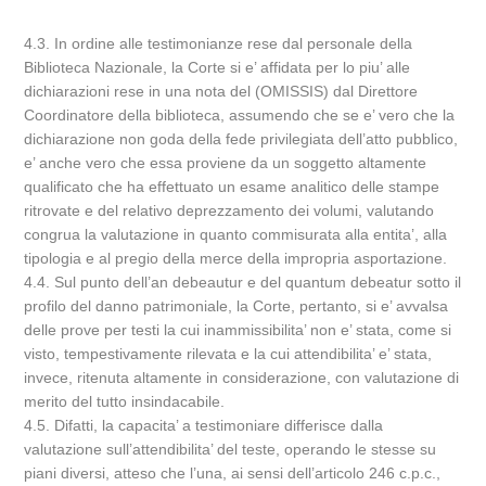
4.3. In ordine alle testimonianze rese dal personale della
Biblioteca Nazionale, la Corte si e’ affidata per lo piu’ alle
dichiarazioni rese in una nota del (OMISSIS) dal Direttore
Coordinatore della biblioteca, assumendo che se e’ vero che la
dichiarazione non goda della fede privilegiata dell’atto pubblico,
e’ anche vero che essa proviene da un soggetto altamente
qualificato che ha effettuato un esame analitico delle stampe
ritrovate e del relativo deprezzamento dei volumi, valutando
congrua la valutazione in quanto commisurata alla entita’, alla
tipologia e al pregio della merce della impropria asportazione.
4.4. Sul punto dell’an debeautur e del quantum debeatur sotto il
profilo del danno patrimoniale, la Corte, pertanto, si e’ avvalsa
delle prove per testi la cui inammissibilita’ non e’ stata, come si
visto, tempestivamente rilevata e la cui attendibilita’ e’ stata,
invece, ritenuta altamente in considerazione, con valutazione di
merito del tutto insindacabile.
4.5. Difatti, la capacita’ a testimoniare differisce dalla
valutazione sull’attendibilita’ del teste, operando le stesse su
piani diversi, atteso che l’una, ai sensi dell’articolo 246 c.p.c.,