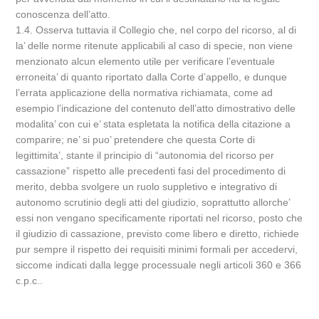
conoscenza dell’atto.
1.4. Osserva tuttavia il Collegio che, nel corpo del ricorso, al di
la’ delle norme ritenute applicabili al caso di specie, non viene
menzionato alcun elemento utile per verificare l’eventuale
erroneita’ di quanto riportato dalla Corte d’appello, e dunque
l’errata applicazione della normativa richiamata, come ad
esempio l’indicazione del contenuto dell’atto dimostrativo delle
modalita’ con cui e’ stata espletata la notifica della citazione a
comparire; ne’ si puo’ pretendere che questa Corte di
legittimita’, stante il principio di “autonomia del ricorso per
cassazione” rispetto alle precedenti fasi del procedimento di
merito, debba svolgere un ruolo suppletivo e integrativo di
autonomo scrutinio degli atti del giudizio, soprattutto allorche’
essi non vengano specificamente riportati nel ricorso, posto che
il giudizio di cassazione, previsto come libero e diretto, richiede
pur sempre il rispetto dei requisiti minimi formali per accedervi,
siccome indicati dalla legge processuale negli articoli 360 e 366
c.p.c..