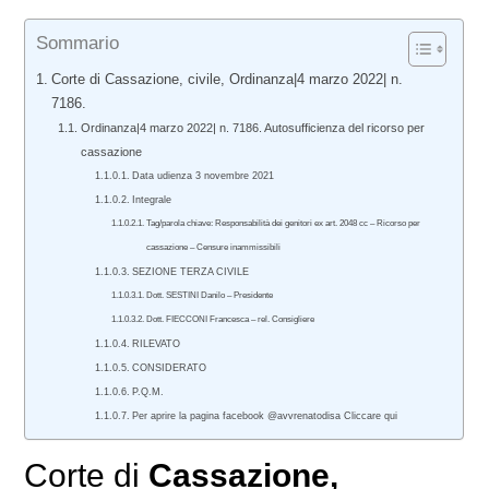
Sommario
Corte di Cassazione, civile, Ordinanza|4 marzo 2022| n.
7186.
Ordinanza|4 marzo 2022| n. 7186. Autosufficienza del ricorso per
cassazione
Data udienza 3 novembre 2021
Integrale
Tag/parola chiave: Responsabilità dei genitori ex art. 2048 cc – Ricorso per
cassazione – Censure inammissibili
SEZIONE TERZA CIVILE
Dott. SESTINI Danilo – Presidente
Dott. FIECCONI Francesca – rel. Consigliere
RILEVATO
CONSIDERATO
P.Q.M.
Per aprire la pagina facebook @avvrenatodisa Cliccare qui
Corte di
Cassazione,