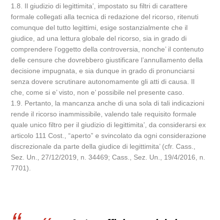
1.8. Il giudizio di legittimita’, impostato su filtri di carattere
formale collegati alla tecnica di redazione del ricorso, ritenuti
comunque del tutto legittimi, esige sostanzialmente che il
giudice, ad una lettura globale del ricorso, sia in grado di
comprendere l’oggetto della controversia, nonche’ il contenuto
delle censure che dovrebbero giustificare l’annullamento della
decisione impugnata, e sia dunque in grado di pronunciarsi
senza dovere scrutinare autonomamente gli atti di causa. Il
che, come si e’ visto, non e’ possibile nel presente caso.
1.9. Pertanto, la mancanza anche di una sola di tali indicazioni
rende il ricorso inammissibile, valendo tale requisito formale
quale unico filtro per il giudizio di legittimita’, da considerarsi ex
articolo 111 Cost., “aperto” e svincolato da ogni considerazione
discrezionale da parte della giudice di legittimita’ (cfr. Cass.,
Sez. Un., 27/12/2019, n. 34469; Cass., Sez. Un., 19/4/2016, n.
7701).