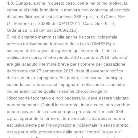
4.8. Dunque, anche in questo caso, come nel primo motivo, la
censura si rivela formulata in maniera non conforme al principio
di autosufficienza di cui all’articolo 366 c.p.c., n. 6 (Cass. Sez.
U., Sentenza n. 23299 del 09/11/2011; Cass. Sez. 6 – 1,
Ordinanza n. 18704 del 22/09/2015).
5. Va dichiarato inammissibile anche il ricorso incidentale
adesivo tardivamente formulato dalla figlia (OMISSIS) a
sostegno delle ragioni dei genitori qui ricorrenti. Difatti la
notifica del ricorso e’ intervenuta il 30 dicembre 2019, allorche’
era gia’ scaduto il termine breve per ricorrere per cassazione,
decorrente dal 27 settembre 2019, data di avvenuta notifica
della sentenza impugnata. Sul punto, si richiama il principio
secondo cui l’interesse ad impugnare, nelle cause scindibili e
indipendenti come quella in esame che coinvolge in
litisconsorte facoltativo e non necessario, deve essere valutato
autonomamente. Quindi la ricorrente, in tale caso, non avrebbe
potuto giovarsi della diversa regola prevista nell’articolo 334
c.p.c., operando le forme e i termini stabiliti da questa norma
esclusivamente per l’impugnazione incidentale in senso stretto,
ossia per quella proveniente dalla parte “contro” la quale e’