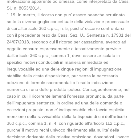
motivazione apparente od omessa, come interpretato da Cass.
SU n. 8053/2014.
1.19. In merito, il ricorso non puo’ essere neanche scrutinato
sotto la diversa griglia concettuale della violazione processuale
di cui all’articolo 360 c.p.c., n. 5, poiche’ occorre confrontarsi
con il precedente reso da Cass. Sez. U., Sentenza n. 17931 del
24/07/2013, secondo cui il ricorso per cassazione, avendo ad
oggetto censure espressamente e tassativamente previste
dall’articolo 360 c.p.c., comma 1, deve essere articolato in
specifici motivi riconducibili in maniera immediata ed
inequivocabile ad una delle cinque ragioni di impugnazione
stabilite dalla citata disposizione, pur senza la necessaria
adozione di formule sacramentali o l’esatta indicazione
numerica di una delle predette ipotesi. Conseguentemente, nel
caso in cui il ricorrente lamenti l’omessa pronuncia, da parte
dell’impugnata sentenza, in ordine ad una delle domande o
eccezioni proposte, non e’ indispensabile che faccia esplicita
menzione della ravvisabilita’ della fattispecie di cui dell’articolo
360 c.p.c., comma 1, n. 4, con riguardo all’articolo 112 c.p.c.,
purche’ il motivo rechi univoco riferimento alla nullita’ della
decisione derivante dalla relativa omissione, dovendosi, invece,