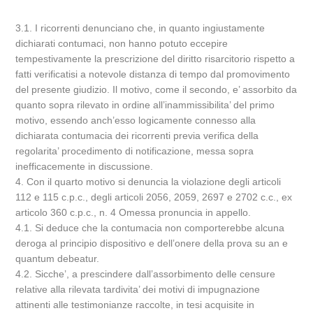
3.1. I ricorrenti denunciano che, in quanto ingiustamente
dichiarati contumaci, non hanno potuto eccepire
tempestivamente la prescrizione del diritto risarcitorio rispetto a
fatti verificatisi a notevole distanza di tempo dal promovimento
del presente giudizio. Il motivo, come il secondo, e’ assorbito da
quanto sopra rilevato in ordine all’inammissibilita’ del primo
motivo, essendo anch’esso logicamente connesso alla
dichiarata contumacia dei ricorrenti previa verifica della
regolarita’ procedimento di notificazione, messa sopra
inefficacemente in discussione.
4. Con il quarto motivo si denuncia la violazione degli articoli
112 e 115 c.p.c., degli articoli 2056, 2059, 2697 e 2702 c.c., ex
articolo 360 c.p.c., n. 4 Omessa pronuncia in appello.
4.1. Si deduce che la contumacia non comporterebbe alcuna
deroga al principio dispositivo e dell’onere della prova su an e
quantum debeatur.
4.2. Sicche’, a prescindere dall’assorbimento delle censure
relative alla rilevata tardivita’ dei motivi di impugnazione
attinenti alle testimonianze raccolte, in tesi acquisite in