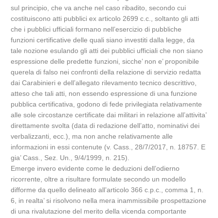
sul principio, che va anche nel caso ribadito, secondo cui
costituiscono atti pubblici ex articolo 2699 c.c., soltanto gli atti
che i pubblici ufficiali formano nell’esercizio di pubbliche
funzioni certificative delle quali siano investiti dalla legge, da
tale nozione esulando gli atti dei pubblici ufficiali che non siano
espressione delle predette funzioni, sicche’ non e’ proponibile
querela di falso nei confronti della relazione di servizio redatta
dai Carabinieri e dell’allegato rilevamento tecnico descrittivo,
atteso che tali atti, non essendo espressione di una funzione
pubblica certificativa, godono di fede privilegiata relativamente
alle sole circostanze certificate dai militari in relazione all’attivita’
direttamente svolta (data di redazione dell’atto, nominativi dei
verbalizzanti, ecc.), ma non anche relativamente alle
informazioni in essi contenute (v. Cass., 28/7/2017, n. 18757. E
gia’ Cass., Sez. Un., 9/4/1999, n. 215).
Emerge invero evidente come le deduzioni dell’odierno
ricorrente, oltre a risultare formulate secondo un modello
difforme da quello delineato all’articolo 366 c.p.c., comma 1, n.
6, in realta’ si risolvono nella mera inammissibile prospettazione
di una rivalutazione del merito della vicenda comportante