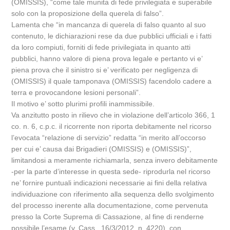
(OMISSIS), “come tale munita di fede privilegiata e superabile
solo con la proposizione della querela di falso”.
Lamenta che “in mancanza di querela di falso quanto al suo
contenuto, le dichiarazioni rese da due pubblici ufficiali e i fatti
da loro compiuti, forniti di fede privilegiata in quanto atti
pubblici, hanno valore di piena prova legale e pertanto vi e’
piena prova che il sinistro si e’ verificato per negligenza di
(OMISSIS) il quale tamponava (OMISSIS) facendolo cadere a
terra e provocandone lesioni personali”.
Il motivo e’ sotto plurimi profili inammissibile.
Va anzitutto posto in rilievo che in violazione dell’articolo 366, 1
co. n. 6, c.p.c. il ricorrente non riporta debitamente nel ricorso
l’evocata “relazione di servizio” redatta “in merito all’occorso
per cui e’ causa dai Brigadieri (OMISSIS) e (OMISSIS)”,
limitandosi a meramente richiamarla, senza invero debitamente
-per la parte d’interesse in questa sede- riprodurla nel ricorso
ne’ fornire puntuali indicazioni necessarie ai fini della relativa
individuazione con riferimento alla sequenza dello svolgimento
del processo inerente alla documentazione, come pervenuta
presso la Corte Suprema di Cassazione, al fine di renderne
possibile l’esame (v. Cass., 16/3/2012, n. 4220), con