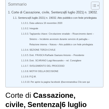
Sommario
Corte di Cassazione, civile, Sentenza|6 luglio 2021| n. 19032.
Sentenza|6 luglio 2021| n. 19032. Atto pubblico con fede privilegiata
Data udienza 16 novembre 2020
Integrale
Tag/parola chiave: Circolazione stradale – Risarcimento danni –
Sinistro – Incidente avvenuto durante servizio di pattuglia –
Relazione interna – Natura – Atto pubblico con fede privilegiata
SEZIONE TERZA CIVILE
Dott. FRASCA Raffaele Gaetano Antonio – Presidente
Dott. SCARANO Luigi Alessandro – rel. Consigliere
SVOLGIMENTO DEL PROCESSO
MOTIVI DELLA DECISIONE
P.Q.M.
Per aprire la pagina facebook @avvrenatodisa Cliccare qui
Corte di
Cassazione,
civile
, Sentenza|6 luglio