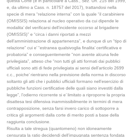
questa Corte (e in particolare a Cass., Sez. Un. 215 del 1999,
e, da ultimo a Cass. n. 18757 del 2017), trattandosi nella
specie di mera “relazione interna” con la quale “il carabiniere
(OMISSIS) relaziona al nucleo operativo da cui dipende le
modalita’ del verificarsi dell’incidente occorso al brigadiere
(OMISSIS)” e “circa i danni riportati a mezzi
dell’amministrazione di appartenenza”, e dunque di un “tipo di
relazione” cui e’ “estranea qualsivoglia finalita’ certificativa e
probatoria” e conseguentemente “non avente alcuna fede
privilegiata”, atteso che “non tutti gli atti formati dai pubblici
ufficiali sono atti di fede privilegiata ai sensi dell’articolo 2699
c.c., poiche’ rientrano nella previsione della norma in discorso
soltanto gli atti che i pubblici ufficiali formano nell’esercizio di
pubbliche funzioni certificative delle quali siano investiti dalla
legge”, l’odierno ricorrente si e’ limitato a riproporre la propria
disattesa tesi difensiva inammissibilmente in termini di mera
contrapposizione, senza farsi invero carico di sottoporre a
critica gli argomenti dalla corte di merito posti a base della
raggiunta conclusione.
Risulta a tale stregua (quantomeno) non idoneamente
censurata la ratio decidendi dell’impugnata sentenza fondata