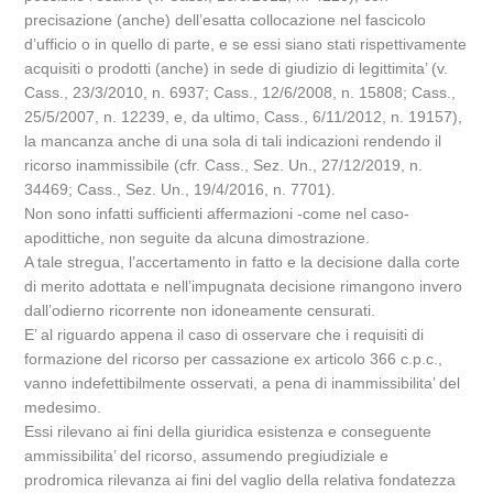
precisazione (anche) dell’esatta collocazione nel fascicolo
d’ufficio o in quello di parte, e se essi siano stati rispettivamente
acquisiti o prodotti (anche) in sede di giudizio di legittimita’ (v.
Cass., 23/3/2010, n. 6937; Cass., 12/6/2008, n. 15808; Cass.,
25/5/2007, n. 12239, e, da ultimo, Cass., 6/11/2012, n. 19157),
la mancanza anche di una sola di tali indicazioni rendendo il
ricorso inammissibile (cfr. Cass., Sez. Un., 27/12/2019, n.
34469; Cass., Sez. Un., 19/4/2016, n. 7701).
Non sono infatti sufficienti affermazioni -come nel caso-
apodittiche, non seguite da alcuna dimostrazione.
A tale stregua, l’accertamento in fatto e la decisione dalla corte
di merito adottata e nell’impugnata decisione rimangono invero
dall’odierno ricorrente non idoneamente censurati.
E’ al riguardo appena il caso di osservare che i requisiti di
formazione del ricorso per cassazione ex articolo 366 c.p.c.,
vanno indefettibilmente osservati, a pena di inammissibilita’ del
medesimo.
Essi rilevano ai fini della giuridica esistenza e conseguente
ammissibilita’ del ricorso, assumendo pregiudiziale e
prodromica rilevanza ai fini del vaglio della relativa fondatezza