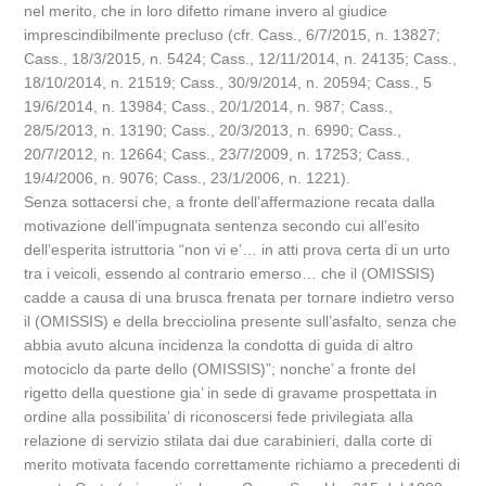
nel merito, che in loro difetto rimane invero al giudice
imprescindibilmente precluso (cfr. Cass., 6/7/2015, n. 13827;
Cass., 18/3/2015, n. 5424; Cass., 12/11/2014, n. 24135; Cass.,
18/10/2014, n. 21519; Cass., 30/9/2014, n. 20594; Cass., 5
19/6/2014, n. 13984; Cass., 20/1/2014, n. 987; Cass.,
28/5/2013, n. 13190; Cass., 20/3/2013, n. 6990; Cass.,
20/7/2012, n. 12664; Cass., 23/7/2009, n. 17253; Cass.,
19/4/2006, n. 9076; Cass., 23/1/2006, n. 1221).
Senza sottacersi che, a fronte dell’affermazione recata dalla
motivazione dell’impugnata sentenza secondo cui all’esito
dell’esperita istruttoria “non vi e’… in atti prova certa di un urto
tra i veicoli, essendo al contrario emerso… che il (OMISSIS)
cadde a causa di una brusca frenata per tornare indietro verso
il (OMISSIS) e della brecciolina presente sull’asfalto, senza che
abbia avuto alcuna incidenza la condotta di guida di altro
motociclo da parte dello (OMISSIS)”; nonche’ a fronte del
rigetto della questione gia’ in sede di gravame prospettata in
ordine alla possibilita’ di riconoscersi fede privilegiata alla
relazione di servizio stilata dai due carabinieri, dalla corte di
merito motivata facendo correttamente richiamo a precedenti di