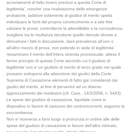
accertamenti di fatto invero preclusi a questa Corte di
legittimita’, nonche’ una rivalutazione delle emergenze
probatorie, laddove solamente al giudice di merito spetta
individuare le fonti del proprio convincimento e a tale fine
valutare le prove, controllarne la attendibilita’ e la concludenza,
scegliere tra le risultanze istruttorie quelle ritenute idonee a
dimostrare i fatti in discussione, dare prevalenza all’uno o
all’altro mezzo di prova, non potendo in sede di legittimita’
riesaminare il merito dell’intera vicenda processuale, atteso il
fermo principio di questa Corte secondo cui il giudizio di
legittimita’ non e’ un giudizio di merito di terzo grado nel quale
possano sottoporsi alla attenzione dei giudici della Corte
Suprema di Cassazione elementi di fatto gia’ considerati dai
giudici del merito, al fine di pervenire ad un diverso
apprezzamento dei medesimi (cfr. Cass., 14/3/2006, n. 5443).
Le spese del giudizio di cassazione, liquidate come in
dispositivo in favore di ciascuno dei controricorrenti, seguono la
soccombenza.
Non e’ viceversa a farsi luogo a pronunzia in ordine alle delle
spese del giudizio di cassazione in favore dell’altro intimato,