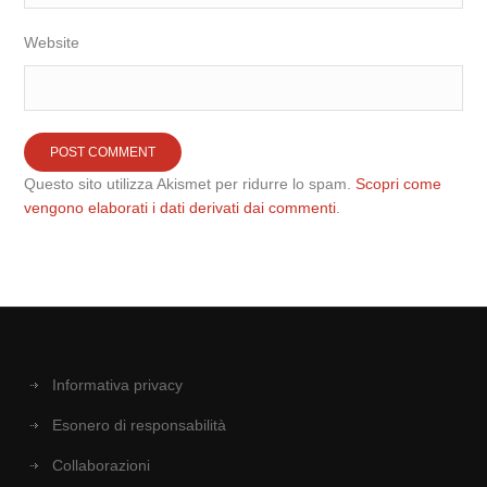
Website
Questo sito utilizza Akismet per ridurre lo spam.
Scopri come
vengono elaborati i dati derivati dai commenti
.
Informativa privacy
Esonero di responsabilità
Collaborazioni