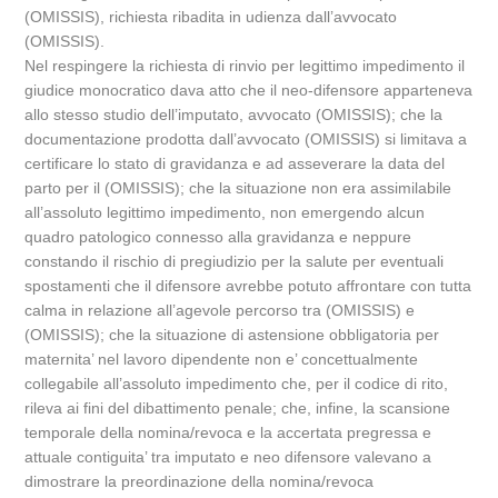
(OMISSIS), richiesta ribadita in udienza dall’avvocato
(OMISSIS).
Nel respingere la richiesta di rinvio per legittimo impedimento il
giudice monocratico dava atto che il neo-difensore apparteneva
allo stesso studio dell’imputato, avvocato (OMISSIS); che la
documentazione prodotta dall’avvocato (OMISSIS) si limitava a
certificare lo stato di gravidanza e ad asseverare la data del
parto per il (OMISSIS); che la situazione non era assimilabile
all’assoluto legittimo impedimento, non emergendo alcun
quadro patologico connesso alla gravidanza e neppure
constando il rischio di pregiudizio per la salute per eventuali
spostamenti che il difensore avrebbe potuto affrontare con tutta
calma in relazione all’agevole percorso tra (OMISSIS) e
(OMISSIS); che la situazione di astensione obbligatoria per
maternita’ nel lavoro dipendente non e’ concettualmente
collegabile all’assoluto impedimento che, per il codice di rito,
rileva ai fini del dibattimento penale; che, infine, la scansione
temporale della nomina/revoca e la accertata pregressa e
attuale contiguita’ tra imputato e neo difensore valevano a
dimostrare la preordinazione della nomina/revoca