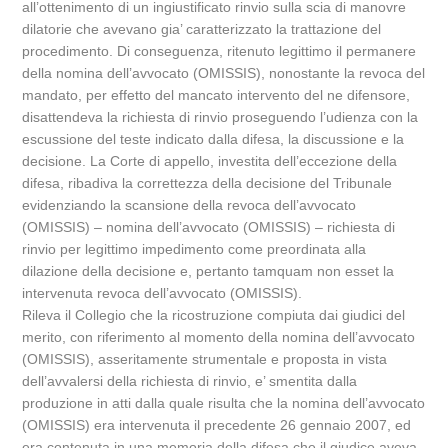
all’ottenimento di un ingiustificato rinvio sulla scia di manovre
dilatorie che avevano gia’ caratterizzato la trattazione del
procedimento. Di conseguenza, ritenuto legittimo il permanere
della nomina dell’avvocato (OMISSIS), nonostante la revoca del
mandato, per effetto del mancato intervento del ne difensore,
disattendeva la richiesta di rinvio proseguendo l’udienza con la
escussione del teste indicato dalla difesa, la discussione e la
decisione. La Corte di appello, investita dell’eccezione della
difesa, ribadiva la correttezza della decisione del Tribunale
evidenziando la scansione della revoca dell’avvocato
(OMISSIS) – nomina dell’avvocato (OMISSIS) – richiesta di
rinvio per legittimo impedimento come preordinata alla
dilazione della decisione e, pertanto tamquam non esset la
intervenuta revoca dell’avvocato (OMISSIS).
Rileva il Collegio che la ricostruzione compiuta dai giudici del
merito, con riferimento al momento della nomina dell’avvocato
(OMISSIS), asseritamente strumentale e proposta in vista
dell’avvalersi della richiesta di rinvio, e’ smentita dalla
produzione in atti dalla quale risulta che la nomina dell’avvocato
(OMISSIS) era intervenuta il precedente 26 gennaio 2007, ed
era contenuta in una memoria della difesa che il giudice aveva