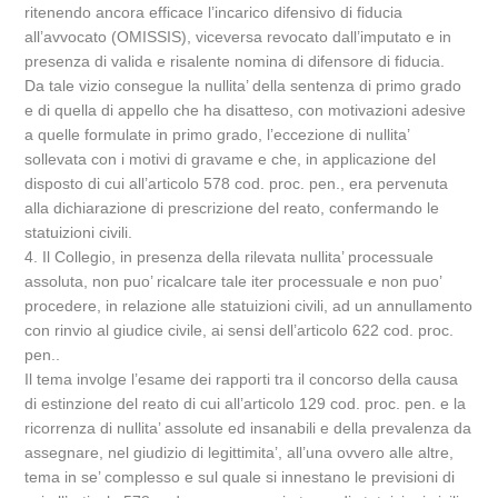
ritenendo ancora efficace l’incarico difensivo di fiducia
all’avvocato (OMISSIS), viceversa revocato dall’imputato e in
presenza di valida e risalente nomina di difensore di fiducia.
Da tale vizio consegue la nullita’ della sentenza di primo grado
e di quella di appello che ha disatteso, con motivazioni adesive
a quelle formulate in primo grado, l’eccezione di nullita’
sollevata con i motivi di gravame e che, in applicazione del
disposto di cui all’articolo 578 cod. proc. pen., era pervenuta
alla dichiarazione di prescrizione del reato, confermando le
statuizioni civili.
4. Il Collegio, in presenza della rilevata nullita’ processuale
assoluta, non puo’ ricalcare tale iter processuale e non puo’
procedere, in relazione alle statuizioni civili, ad un annullamento
con rinvio al giudice civile, ai sensi dell’articolo 622 cod. proc.
pen..
Il tema involge l’esame dei rapporti tra il concorso della causa
di estinzione del reato di cui all’articolo 129 cod. proc. pen. e la
ricorrenza di nullita’ assolute ed insanabili e della prevalenza da
assegnare, nel giudizio di legittimita’, all’una ovvero alle altre,
tema in se’ complesso e sul quale si innestano le previsioni di