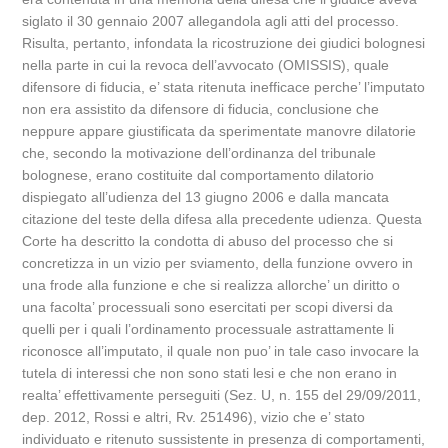
siglato il 30 gennaio 2007 allegandola agli atti del processo.
Risulta, pertanto, infondata la ricostruzione dei giudici bolognesi
nella parte in cui la revoca dell’avvocato (OMISSIS), quale
difensore di fiducia, e’ stata ritenuta inefficace perche’ l’imputato
non era assistito da difensore di fiducia, conclusione che
neppure appare giustificata da sperimentate manovre dilatorie
che, secondo la motivazione dell’ordinanza del tribunale
bolognese, erano costituite dal comportamento dilatorio
dispiegato all’udienza del 13 giugno 2006 e dalla mancata
citazione del teste della difesa alla precedente udienza. Questa
Corte ha descritto la condotta di abuso del processo che si
concretizza in un vizio per sviamento, della funzione ovvero in
una frode alla funzione e che si realizza allorche’ un diritto o
una facolta’ processuali sono esercitati per scopi diversi da
quelli per i quali l’ordinamento processuale astrattamente li
riconosce all’imputato, il quale non puo’ in tale caso invocare la
tutela di interessi che non sono stati lesi e che non erano in
realta’ effettivamente perseguiti (Sez. U, n. 155 del 29/09/2011,
dep. 2012, Rossi e altri, Rv. 251496), vizio che e’ stato
individuato e ritenuto sussistente in presenza di comportamenti,