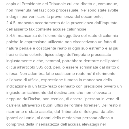
copia al Presidente del Tribunale cui era diretta e, comunque,
non rinvenuta nel fascicolo processuale. Ne’ sono state svolte
indagini per verificare la provenienza del documento;
2.4.5. mancato accertamento della provenienza dall’imputato
dell’asserito fax contente accuse calunniose;
2.4.6. mancanza dell’elemento oggettivo del reato di calunnia
poiche’ le espressione utilizzate non circoscrivono un fatto di
natura penale e costituente reato in ogni suo estremo e al piu’
frasi critiche colorite, tipico sfogo dell’imputato processato
ingiustamente e che, semmai, potrebbero rientrare nell’ipotesi
di cui all’articolo 595 cod. pen. o essere scriminate dal diritto di
difesa. Non adombra fatto costituente reato ne’ il riferimento
all’abuso di ufficio, espressione fumosa in mancanza della
indicazione di un fatto-reato delineato con precisione ovvero un
ingiusto arricchimento del destinatario che non e’ evocata
neppure dall’inciso, non tecnico, di essere “persona in vena di
carriera attraverso i buoni uffici dell’ordine forense”. Del resto il
ricorrente e’ stato assolto, dal Tribunale di Bologna, da altre
ipotesi calunnia, ai danni della medesima persona offesa a
comprova della insensatezza dell’accusa elevatagli nel