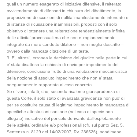
quali un numero esagerato di iniziative difensive, il reiterato
avvicendamento di difensori in chiusura del dibattimento, la
proposizione di eccezioni di nullita’ manifestamente infondate e
di istanze di ricusazione inammissibili, proposti con il solo
obiettivo di ottenere una reiterazione tendenzialmente infinita
delle attivita’ processuali ma che non e’ ragionevolmente
integrato da mere condotte dilatorie – non meglio descritte –
ovvero dalla mancata citazione di un teste.
3. E’, altresi’, erronea la decisione del giudice nella parte in cui
e’ stata disattesa la richiesta di rinvio per impedimento del
difensore, conclusione frutto di una valutazione meccanicistica
della nozione di assoluto impedimento che non e’ stata
adeguatamente rapportata al caso concreto.
Se e’ vero, infatti, che, secondo risalente giurisprudenza di
questa Corte, il solo stato di avanzata gravidanza non puo’ di
per se costituire causa di legittimo impedimento in mancanza di
specifiche attestazioni sanitarie (nel caso di specie non
allegate) indicative del pericolo derivante dall’espletamento
delle attivita’ ordinarie e/o professionali (cfr. sul punto Sez. 5,
Sentenza n. 8129 del 14/02/2007, Rv. 236526), nondimeno