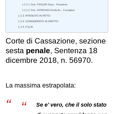
Dott. FIDELBO Giorg – Presidente
Dott. GIORDANO Emilia An – Consigliere
RITENUTO IN FATTO
CONSIDERATO IN DIRITTO
P.Q.M.
Corte di Cassazione, sezione
sesta
penale
, Sentenza 18
dicembre 2018, n. 56970.
La massima estrapolata:
Se e’ vero, che il solo stato