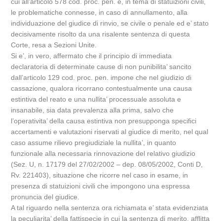
cui all’articolo 578 cod. proc. pen. e, in tema di statuizioni civili,
le problematiche connesse, in caso di annullamento, alla
individuazione del giudice di rinvio, se civile o penale ed e’ stato
decisivamente risolto da una risalente sentenza di questa
Corte, resa a Sezioni Unite.
Si e’, in vero, affermato che il principio di immediata
declaratoria di determinate cause di non punibilita’ sancito
dall’articolo 129 cod. proc. pen. impone che nel giudizio di
cassazione, qualora ricorrano contestualmente una causa
estintiva del reato e una nullita’ processuale assoluta e
insanabile, sia data prevalenza alla prima, salvo che
l’operativita’ della causa estintiva non presupponga specifici
accertamenti e valutazioni riservati al giudice di merito, nel qual
caso assume rilievo pregiudiziale la nullita’, in quanto
funzionale alla necessaria rinnovazione del relativo giudizio
(Sez. U, n. 17179 del 27/02/2002 – dep. 08/05/2002, Conti D,
Rv. 221403), situazione che ricorre nel caso in esame, in
presenza di statuizioni civili che impongono una espressa
pronuncia del giudice.
A tal riguardo nella sentenza ora richiamata e’ stata evidenziata
la peculiarita’ della fattispecie in cui la sentenza di merito, afflitta