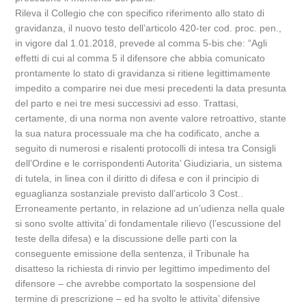
Rileva il Collegio che con specifico riferimento allo stato di
gravidanza, il nuovo testo dell’articolo 420-ter cod. proc. pen.,
in vigore dal 1.01.2018, prevede al comma 5-bis che: “Agli
effetti di cui al comma 5 il difensore che abbia comunicato
prontamente lo stato di gravidanza si ritiene legittimamente
impedito a comparire nei due mesi precedenti la data presunta
del parto e nei tre mesi successivi ad esso. Trattasi,
certamente, di una norma non avente valore retroattivo, stante
la sua natura processuale ma che ha codificato, anche a
seguito di numerosi e risalenti protocolli di intesa tra Consigli
dell’Ordine e le corrispondenti Autorita’ Giudiziaria, un sistema
di tutela, in linea con il diritto di difesa e con il principio di
eguaglianza sostanziale previsto dall’articolo 3 Cost..
Erroneamente pertanto, in relazione ad un’udienza nella quale
si sono svolte attivita’ di fondamentale rilievo (l’escussione del
teste della difesa) e la discussione delle parti con la
conseguente emissione della sentenza, il Tribunale ha
disatteso la richiesta di rinvio per legittimo impedimento del
difensore – che avrebbe comportato la sospensione del
termine di prescrizione – ed ha svolto le attivita’ difensive