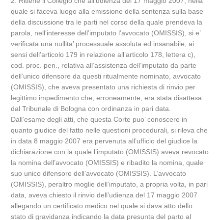
2. Ritiene il Collegio che all’udienza del 17 maggio 2007, nella
quale si faceva luogo alla emissione della sentenza sulla base
della discussione tra le parti nel corso della quale prendeva la
parola, nell’interesse dell’imputato l’avvocato (OMISSIS), si e’
verificata una nullita’ processuale assoluta ed insanabile, ai
sensi dell’articolo 179 in relazione all’articolo 178, lettera c),
cod. proc. pen., relativa all’assistenza dell’imputato da parte
dell’unico difensore da questi ritualmente nominato, avvocato
(OMISSIS), che aveva presentato una richiesta di rinvio per
legittimo impedimento che, erroneamente, era stata disattesa
dal Tribunale di Bologna con ordinanza in pari data.
Dall’esame degli atti, che questa Corte puo’ conoscere in
quanto giudice del fatto nelle questioni procedurali, si rileva che
in data 8 maggio 2007 era pervenuta all’ufficio del giudice la
dichiarazione con la quale l’imputato (OMISSIS) aveva revocato
la nomina dell’avvocato (OMISSIS) e ribadito la nomina, quale
suo unico difensore dell’avvocato (OMISSIS). L’avvocato
(OMISSIS), peraltro moglie dell’imputato, a propria volta, in pari
data, aveva chiesto il rinvio dell’udienza del 17 maggio 2007
allegando un certificato medico nel quale si dava atto dello
stato di gravidanza indicando la data presunta del parto al