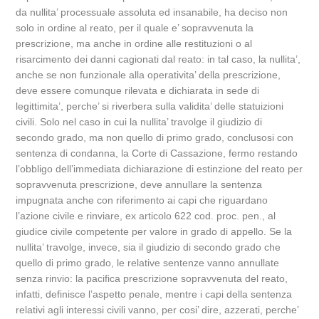
da nullita’ processuale assoluta ed insanabile, ha deciso non
solo in ordine al reato, per il quale e’ sopravvenuta la
prescrizione, ma anche in ordine alle restituzioni o al
risarcimento dei danni cagionati dal reato: in tal caso, la nullita’,
anche se non funzionale alla operativita’ della prescrizione,
deve essere comunque rilevata e dichiarata in sede di
legittimita’, perche’ si riverbera sulla validita’ delle statuizioni
civili. Solo nel caso in cui la nullita’ travolge il giudizio di
secondo grado, ma non quello di primo grado, conclusosi con
sentenza di condanna, la Corte di Cassazione, fermo restando
l’obbligo dell’immediata dichiarazione di estinzione del reato per
sopravvenuta prescrizione, deve annullare la sentenza
impugnata anche con riferimento ai capi che riguardano
l’azione civile e rinviare, ex articolo 622 cod. proc. pen., al
giudice civile competente per valore in grado di appello. Se la
nullita’ travolge, invece, sia il giudizio di secondo grado che
quello di primo grado, le relative sentenze vanno annullate
senza rinvio: la pacifica prescrizione sopravvenuta del reato,
infatti, definisce l’aspetto penale, mentre i capi della sentenza
relativi agli interessi civili vanno, per cosi’ dire, azzerati, perche’