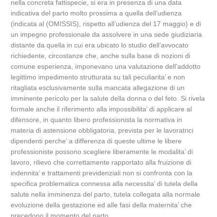
nella concreta fattispecie, si era in presenza di una data
indicativa del parto molto prossima a quella dell’udienza
(indicata al (OMISSIS), rispetto all’udienza del 17 maggio) e di
un impegno professionale da assolvere in una sede giudiziaria
distante da quella in cui era ubicato lo studio dell’avvocato
richiedente, circostanze che, anche sulla base di nozioni di
comune esperienza, imponevano una valutazione dell’addotto
legittimo impedimento strutturata su tali peculiarita’ e non
ritagliata esclusivamente sulla mancata allegazione di un
imminente pericolo per la salute della donna o del feto. Si rivela
formale anche il riferimento alla impossibilita’ di applicare al
difensore, in quanto libero professionista la normativa in
materia di astensione obbligatoria, prevista per le lavoratrici
dipendenti perche’ a differenza di queste ultime le libere
professioniste possono scegliere liberamente le modalita’ di
lavoro, rilievo che correttamente rapportato alla fruizione di
indennita’ e trattamenti previdenziali non si confronta con la
specifica problematica connessa alla necessita’ di tutela della
salute nella imminenza del parto, tutela collegata alla normale
evoluzione della gestazione ed alle fasi della maternita’ che
precedono il momento del parto.