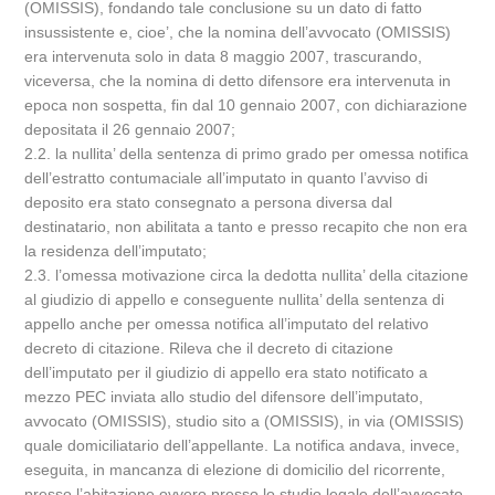
(OMISSIS), fondando tale conclusione su un dato di fatto
insussistente e, cioe’, che la nomina dell’avvocato (OMISSIS)
era intervenuta solo in data 8 maggio 2007, trascurando,
viceversa, che la nomina di detto difensore era intervenuta in
epoca non sospetta, fin dal 10 gennaio 2007, con dichiarazione
depositata il 26 gennaio 2007;
2.2. la nullita’ della sentenza di primo grado per omessa notifica
dell’estratto contumaciale all’imputato in quanto l’avviso di
deposito era stato consegnato a persona diversa dal
destinatario, non abilitata a tanto e presso recapito che non era
la residenza dell’imputato;
2.3. l’omessa motivazione circa la dedotta nullita’ della citazione
al giudizio di appello e conseguente nullita’ della sentenza di
appello anche per omessa notifica all’imputato del relativo
decreto di citazione. Rileva che il decreto di citazione
dell’imputato per il giudizio di appello era stato notificato a
mezzo PEC inviata allo studio del difensore dell’imputato,
avvocato (OMISSIS), studio sito a (OMISSIS), in via (OMISSIS)
quale domiciliatario dell’appellante. La notifica andava, invece,
eseguita, in mancanza di elezione di domicilio del ricorrente,
presso l’abitazione ovvero presso lo studio legale dell’avvocato