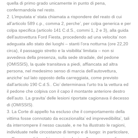
quella di primo grado unicamente in punto di pena,
confermandola nel resto.
2. L’imputata e’ stata chiamata a rispondere del reato di cui
all’articolo 589 c.p., comma 2, perche’, per colpa generica e per
colpa specifica (articolo 141 C.d.S., commi 1, 2 e 3), alla guida
dell’autovettura Ford Fiesta, procedendo ad una velocita’ non
adeguata allo stato dei luoghi – stanti l’ora notturna (ore 22,20
circa), il passaggio stretto e la visibilita’ limitata – non si
avvedeva della presenza, sulla sede stradale, del pedone
(OMISSIS), la quale transitava a piedi, affiancata ad altra
persona, nel medesimo senso di marcia dell’autovettura,
anziche’ sul lato opposto della carreggiata, come previsto
dall’articolo 190 C.d.S.. Cio’ determinava l’urto tra la vettura ed
il pedone che colpiva con il capo il montante anteriore destro
dell’auto. La gravita’ delle lesioni riportate cagionava il decesso
di (OMISSIS).
3. La Corte di appello ha escluso che il comportamento della
vittima fosse connotato da eccezionalita’ ed imprevedibilita’, tali
da interrompere il nesso causale, e ne ha illustrato le ragioni,
individuate nelle circostanze di tempo e di luogo: in particolare,