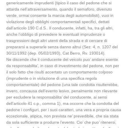
genericamente imprudenti (tipico il caso del pedone che si
attarda nell’attraversamento, quando il semaforo, divenuto
verde, ormai consente la marcia degli automobilisti), vuoi in
violazione degli obblighi comportamentali specifici, dettati
dall’articolo 190 C.d.S.. Il conducente, infatti, ha, tra gli altri,
anche l’obbligo di prevedere le eventuali imprudenze o
trasgressioni degli altri utenti della strada e di cercare di
prepararsi a superarle senza danno altrui (Sez. 4, n. 1207 del
30/11/1992 (dep. 05/02/1993), Cat Berro, Rv. 193014).
Ne discende che il conducente del veicolo puo’ andare esente
da responsabilita’, in caso di investimento del pedone, non per
il solo fatto che risulti accertato un comportamento colposo
(imprudente o in violazione di una specifica regola
comportamentale) del pedone (una tale condotta risulterebbe,
invero, concausa dell’evento lesivo, penalmente non rilevante
per escludere la responsabilita’ del conducente, ai sensi
dell’articolo 41 c.p., comma 1), ma occorre che la condotta del
pedone i configuri, per i suoi caratteri, una vera e propria causa
eccezionale, atipica, non prevista ne’ prevedibile, che sia stata
da sola sufficiente a produrre l’evento. Cio’ che puo’ ritenersi,