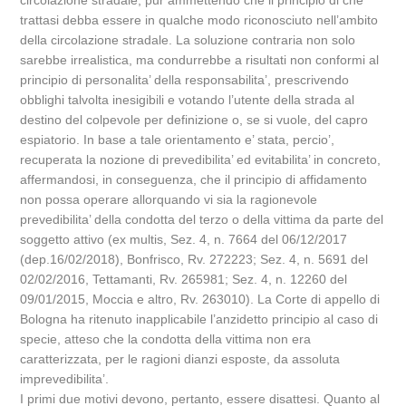
circolazione stradale, pur ammettendo che il principio di che
trattasi debba essere in qualche modo riconosciuto nell’ambito
della circolazione stradale. La soluzione contraria non solo
sarebbe irrealistica, ma condurrebbe a risultati non conformi al
principio di personalita’ della responsabilita’, prescrivendo
obblighi talvolta inesigibili e votando l’utente della strada al
destino del colpevole per definizione o, se si vuole, del capro
espiatorio. In base a tale orientamento e’ stata, percio’,
recuperata la nozione di prevedibilita’ ed evitabilita’ in concreto,
affermandosi, in conseguenza, che il principio di affidamento
non possa operare allorquando vi sia la ragionevole
prevedibilita’ della condotta del terzo o della vittima da parte del
soggetto attivo (ex multis, Sez. 4, n. 7664 del 06/12/2017
(dep.16/02/2018), Bonfrisco, Rv. 272223; Sez. 4, n. 5691 del
02/02/2016, Tettamanti, Rv. 265981; Sez. 4, n. 12260 del
09/01/2015, Moccia e altro, Rv. 263010). La Corte di appello di
Bologna ha ritenuto inapplicabile l’anzidetto principio al caso di
specie, atteso che la condotta della vittima non era
caratterizzata, per le ragioni dianzi esposte, da assoluta
imprevedibilita’.
I primi due motivi devono, pertanto, essere disattesi. Quanto al