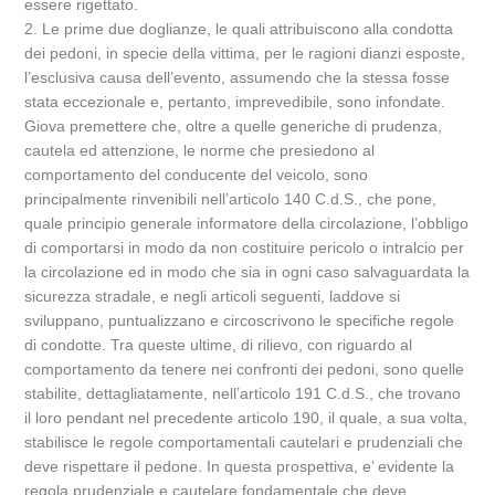
essere rigettato.
2. Le prime due doglianze, le quali attribuiscono alla condotta
dei pedoni, in specie della vittima, per le ragioni dianzi esposte,
l’esclusiva causa dell’evento, assumendo che la stessa fosse
stata eccezionale e, pertanto, imprevedibile, sono infondate.
Giova premettere che, oltre a quelle generiche di prudenza,
cautela ed attenzione, le norme che presiedono al
comportamento del conducente del veicolo, sono
principalmente rinvenibili nell’articolo 140 C.d.S., che pone,
quale principio generale informatore della circolazione, l’obbligo
di comportarsi in modo da non costituire pericolo o intralcio per
la circolazione ed in modo che sia in ogni caso salvaguardata la
sicurezza stradale, e negli articoli seguenti, laddove si
sviluppano, puntualizzano e circoscrivono le specifiche regole
di condotte. Tra queste ultime, di rilievo, con riguardo al
comportamento da tenere nei confronti dei pedoni, sono quelle
stabilite, dettagliatamente, nell’articolo 191 C.d.S., che trovano
il loro pendant nel precedente articolo 190, il quale, a sua volta,
stabilisce le regole comportamentali cautelari e prudenziali che
deve rispettare il pedone. In questa prospettiva, e’ evidente la
regola prudenziale e cautelare fondamentale che deve