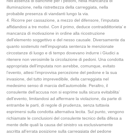
nell’assenza di banchine per i pedoni, nella mancanza di
illuminazione, nella ristrettezza della carreggiata, nella
probabile presenza di viandanti lungo la via.
4. Ricorre per cassazione, a mezzo del difensore, l’imputata
affidandosi a tre motivi. Con il primo, deduce contraddittorieta’ e
mancanza di motivazione in ordine alla ricostruzione
dell’elemento soggettivo e del nesso causale. Diversamente da
quanto sostenuto nell’impugnata sentenza le menzionate
circostanze di luogo e di tempo dovevano indurre i Giudici a
ritenere non verosimile la circolazione di pedoni. Una condotta
appropriata dell’imputata non avrebbe, comunque, evitato
l’evento, attesi l’improvvisa percezione del pedone e la sua
invasione, del tutto imprevedibile, della carreggiata nel
medesimo senso di marcia dell’automobile. Peraltro, il
consulente dell’accusa non si esprime sulla sicura evitabilita’
dell’evento, limitandosi ad affermare la violazione, da parte di
entrambe le parti, di regole di prudenza, senza tuttavia
esprimersi sulla condotta alternativa lecita. Sul punto, vengono
richiamate le conclusioni del consulente tecnico della difesa a
mente delle quali la causa del sinistro va esclusivamente
ascritta all’errata posizione sulla carreggiata del pedone