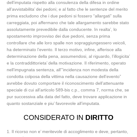
dell’imputata rispetto alla consulenza della difesa in ordine
all’avvistabilita’ dei pedoni; e al fatto che le sentenze del merito
prima escludono che i due pedoni si fossero “allargati” sulla
carreggiata, poi affermano che tale allargamento sarebbe stato
assolutamente prevedibile dalla conducente. In realta’, lo
spostamento improvviso dei due pedoni, senza prima
controllare che alle loro spalle non sopraggiungessero veicoli,
ha determinato l’evento. Il terzo motivo, infine, afferisce alla
determinazione della pena, assumendosi, al riguardo, l’illogicita’
e la contraddittorieta’ della motivazione. Il riferimento, operato
nell’impugnata sentenza, all'”incidenza non modesta della
condotta colposa della vittima nella causazione dell’evento”
avrebbe dovuto comportare il riconoscimento dell’attenuante
speciale di cui all’articolo 589-bis c.p., comma 7, norma che, se
pur successiva alla data del fatto, deve trovare applicazione in
quanto sostanziale e piu’ favorevole all’imputata.
CONSIDERATO IN
DIRITTO
1. Il ricorso non e’ meritevole di accoglimento e deve, pertanto,