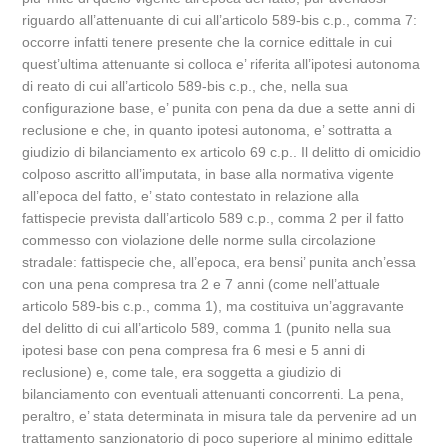
riguardo all’attenuante di cui all’articolo 589-bis c.p., comma 7:
occorre infatti tenere presente che la cornice edittale in cui
quest’ultima attenuante si colloca e’ riferita all’ipotesi autonoma
di reato di cui all’articolo 589-bis c.p., che, nella sua
configurazione base, e’ punita con pena da due a sette anni di
reclusione e che, in quanto ipotesi autonoma, e’ sottratta a
giudizio di bilanciamento ex articolo 69 c.p.. Il delitto di omicidio
colposo ascritto all’imputata, in base alla normativa vigente
all’epoca del fatto, e’ stato contestato in relazione alla
fattispecie prevista dall’articolo 589 c.p., comma 2 per il fatto
commesso con violazione delle norme sulla circolazione
stradale: fattispecie che, all’epoca, era bensi’ punita anch’essa
con una pena compresa tra 2 e 7 anni (come nell’attuale
articolo 589-bis c.p., comma 1), ma costituiva un’aggravante
del delitto di cui all’articolo 589, comma 1 (punito nella sua
ipotesi base con pena compresa fra 6 mesi e 5 anni di
reclusione) e, come tale, era soggetta a giudizio di
bilanciamento con eventuali attenuanti concorrenti. La pena,
peraltro, e’ stata determinata in misura tale da pervenire ad un
trattamento sanzionatorio di poco superiore al minimo edittale