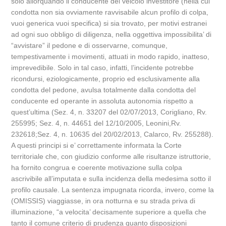
solo allorquando il conducente del veicolo investitore (nella cui
condotta non sia ovviamente ravvisabile alcun profilo di colpa,
vuoi generica vuoi specifica) si sia trovato, per motivi estranei
ad ogni suo obbligo di diligenza, nella oggettiva impossibilita’ di
“avvistare” il pedone e di osservarne, comunque,
tempestivamente i movimenti, attuati in modo rapido, inatteso,
imprevedibile. Solo in tal caso, infatti, l’incidente potrebbe
ricondursi, eziologicamente, proprio ed esclusivamente alla
condotta del pedone, avulsa totalmente dalla condotta del
conducente ed operante in assoluta autonomia rispetto a
quest’ultima (Sez. 4, n. 33207 del 02/07/2013, Corigliano, Rv.
255995; Sez. 4, n. 44651 del 12/10/2005, Leonini,Rv.
232618;Sez. 4, n. 10635 del 20/02/2013, Calarco, Rv. 255288).
A questi principi si e’ correttamente informata la Corte
territoriale che, con giudizio conforme alle risultanze istruttorie,
ha fornito congrua e coerente motivazione sulla colpa
ascrivibile all’imputata e sulla incidenza della medesima sotto il
profilo causale. La sentenza impugnata ricorda, invero, come la
(OMISSIS) viaggiasse, in ora notturna e su strada priva di
illuminazione, “a velocita’ decisamente superiore a quella che
tanto il comune criterio di prudenza quanto disposizioni