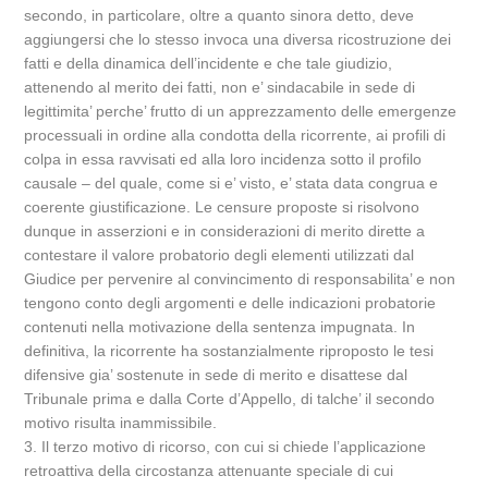
secondo, in particolare, oltre a quanto sinora detto, deve
aggiungersi che lo stesso invoca una diversa ricostruzione dei
fatti e della dinamica dell’incidente e che tale giudizio,
attenendo al merito dei fatti, non e’ sindacabile in sede di
legittimita’ perche’ frutto di un apprezzamento delle emergenze
processuali in ordine alla condotta della ricorrente, ai profili di
colpa in essa ravvisati ed alla loro incidenza sotto il profilo
causale – del quale, come si e’ visto, e’ stata data congrua e
coerente giustificazione. Le censure proposte si risolvono
dunque in asserzioni e in considerazioni di merito dirette a
contestare il valore probatorio degli elementi utilizzati dal
Giudice per pervenire al convincimento di responsabilita’ e non
tengono conto degli argomenti e delle indicazioni probatorie
contenuti nella motivazione della sentenza impugnata. In
definitiva, la ricorrente ha sostanzialmente riproposto le tesi
difensive gia’ sostenute in sede di merito e disattese dal
Tribunale prima e dalla Corte d’Appello, di talche’ il secondo
motivo risulta inammissibile.
3. Il terzo motivo di ricorso, con cui si chiede l’applicazione
retroattiva della circostanza attenuante speciale di cui