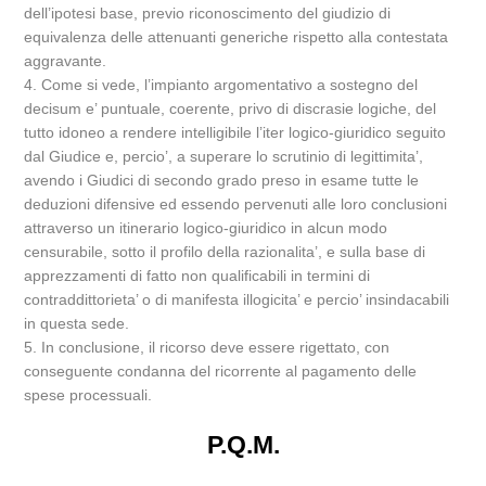
dell’ipotesi base, previo riconoscimento del giudizio di
equivalenza delle attenuanti generiche rispetto alla contestata
aggravante.
4. Come si vede, l’impianto argomentativo a sostegno del
decisum e’ puntuale, coerente, privo di discrasie logiche, del
tutto idoneo a rendere intelligibile l’iter logico-giuridico seguito
dal Giudice e, percio’, a superare lo scrutinio di legittimita’,
avendo i Giudici di secondo grado preso in esame tutte le
deduzioni difensive ed essendo pervenuti alle loro conclusioni
attraverso un itinerario logico-giuridico in alcun modo
censurabile, sotto il profilo della razionalita’, e sulla base di
apprezzamenti di fatto non qualificabili in termini di
contraddittorieta’ o di manifesta illogicita’ e percio’ insindacabili
in questa sede.
5. In conclusione, il ricorso deve essere rigettato, con
conseguente condanna del ricorrente al pagamento delle
spese processuali.
P.Q.M.