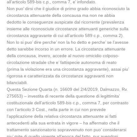
all’articolo 589-bis c.p., comma 7, e’ infondato.
Non puo’ dirsi che il giudice di primo grado abbia riconosciuto la
circostanza attenuante della concausa ma non ne abbia
dedotto le conseguenze auspicate dal ricorrente (prevalenza
insieme alle riconosciute circostanze attenuanti generiche sulla
circostanza aggravante di cui all’articolo 589 c.p., comma 2).
Non lo si puo’ dire perche’ non la ho detto e perche’ se l’avesse
detto sarebbe incorso in un errore. La circostanza attenuante
della concausa, invero, accede al nuovo omicidio colposo-
circolazione stradale che e’ fattispecie autonoma di reato
(prima la violazione era una circostanza aggravante), assai piu’
rigorosa e caratterizzata da circostanze aggravanti non
bilanciabili.
Questa Sezione Quarta (n. 16609 del 2/4/2019, Dalmazzo, Rv.
275653) – investita di recente della questione di legittimita’
costituzionale dell’articolo 589-bis c.p., comma 7, per contrasto
con l’articolo 3 Cost., nella parte in cui non prevede
l’applicazione della relativa circostanza attenuante ai fatti
antecedenti alla sua entrata in vigore – ha affermato che il
trattamento sanzionatorio sopravvenuto non puo’ considerarsi
piu’ mite di quello vigente all’epoca del fatto, pur avendosi