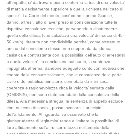
all’impatto, si’ da trovare piena conferma la tesi di una velocita’
di marcia decisamente superiore a quella richiesta nel caso di
specie”. La Corte del merito, cosi’ come il primo Giudice,
danno, altresi’, atto di aver preso in considerazione tutte le
rispettive consulenze tecniche, pervenendo a disattendere
quella della difesa (che calcolava una velocita’ di marcia di 45-
50 km/h), ritenuta non condivisibile perche’, come sostenuto
anche dal consulente stesso, non supportata da idonea
casistica e contrastante con la possibilita’ dell’auto di arrestarsi
a quella velocita’. In conclusione sul punto, la sentenza
impugnata afferma, dandone adeguato conto con motivazione
esente dalle censure sollevate, che le consulenze della parte
civile e del pubblico ministero, connotate da intrinseca
coerenza e ragionevolezza circa la velocita’ serbata dalla
(OMISSIS), non sono state confutate dalla consulenza della
difesa. Alla medesima stregua, la sentenza di appello esclude
che, nel caso di specie, possa invocarsi il principio
dell’affidamento. Al riguardo, va osservato che la
giurisprudenza di legittimita’ tende a limitare la possibilita’ di
fare affidamento sull’altrui correttezza nell’ambito della