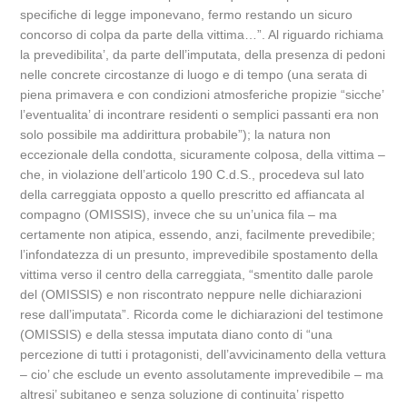
specifiche di legge imponevano, fermo restando un sicuro
concorso di colpa da parte della vittima…”. Al riguardo richiama
la prevedibilita’, da parte dell’imputata, della presenza di pedoni
nelle concrete circostanze di luogo e di tempo (una serata di
piena primavera e con condizioni atmosferiche propizie “sicche’
l’eventualita’ di incontrare residenti o semplici passanti era non
solo possibile ma addirittura probabile”); la natura non
eccezionale della condotta, sicuramente colposa, della vittima –
che, in violazione dell’articolo 190 C.d.S., procedeva sul lato
della carreggiata opposto a quello prescritto ed affiancata al
compagno (OMISSIS), invece che su un’unica fila – ma
certamente non atipica, essendo, anzi, facilmente prevedibile;
l’infondatezza di un presunto, imprevedibile spostamento della
vittima verso il centro della carreggiata, “smentito dalle parole
del (OMISSIS) e non riscontrato neppure nelle dichiarazioni
rese dall’imputata”. Ricorda come le dichiarazioni del testimone
(OMISSIS) e della stessa imputata diano conto di “una
percezione di tutti i protagonisti, dell’avvicinamento della vettura
– cio’ che esclude un evento assolutamente imprevedibile – ma
altresi’ subitaneo e senza soluzione di continuita’ rispetto