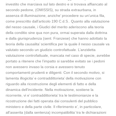
investito che marciava sul lato destro e si trovava affiancato al
secondo pedone, (OMISSIS), su strada extraurbana, in
assenza di illuminazione, anziche’ procedere su un’unica fila,
come prescritto dall’articolo 190 C.d.S.. Quanto alla valutazione
del nesso causale, i Giudici del merito aderiscono alla teoria
della conditio sine qua non pura, ormai superata dalla dottrina
e dalla giurisprudenza (sent. Franzese) che hanno adottato la
teoria della causalita’ scientifica per la quale il nesso causale va
valutato secondo un giudizio controfattuale. L’anzidetta
valutazione controfattuale, mancata nel caso di specie, avrebbe
portato a ritenere che l’impatto si sarebbe evitato se i pedoni
non avessero invaso la corsia e avessero tenuto
comportamenti prudenti e diligenti. Con il secondo motivo, si
lamenta illogicita’ e contraddittorieta’ della motivazione con
riguardo alla ricostruzione degli elementi di fatto e della
dinamica dell’incidente. Nella motivazione, sostiene la
ricorrente, vi e’ contraddittorieta’ tra le testimonianze e la
ricostruzione dei fatti operata dai consulenti del pubblico
ministero e della parte civile. Il riferimento e’, in particolare,
all’asserita (dalla sentenza) incompatibilita’ tra le dichiarazioni