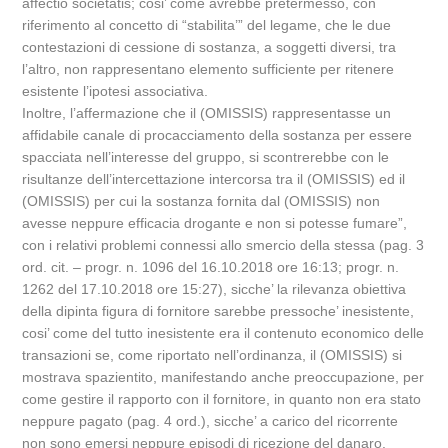
affectio societatis; cosi’ come avrebbe pretermesso, con
riferimento al concetto di “stabilita’” del legame, che le due
contestazioni di cessione di sostanza, a soggetti diversi, tra
l’altro, non rappresentano elemento sufficiente per ritenere
esistente l’ipotesi associativa.
Inoltre, l’affermazione che il (OMISSIS) rappresentasse un
affidabile canale di procacciamento della sostanza per essere
spacciata nell’interesse del gruppo, si scontrerebbe con le
risultanze dell’intercettazione intercorsa tra il (OMISSIS) ed il
(OMISSIS) per cui la sostanza fornita dal (OMISSIS) non
avesse neppure efficacia drogante e non si potesse fumare”,
con i relativi problemi connessi allo smercio della stessa (pag. 3
ord. cit. – progr. n. 1096 del 16.10.2018 ore 16:13; progr. n.
1262 del 17.10.2018 ore 15:27), sicche’ la rilevanza obiettiva
della dipinta figura di fornitore sarebbe pressoche’ inesistente,
cosi’ come del tutto inesistente era il contenuto economico delle
transazioni se, come riportato nell’ordinanza, il (OMISSIS) si
mostrava spazientito, manifestando anche preoccupazione, per
come gestire il rapporto con il fornitore, in quanto non era stato
neppure pagato (pag. 4 ord.), sicche’ a carico del ricorrente
non sono emersi neppure episodi di ricezione del danaro.