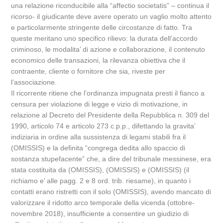
una relazione riconducibile alla “affectio societatis” – continua il
ricorso- il giudicante deve avere operato un vaglio molto attento
e particolarmente stringente delle circostanze di fatto. Tra
queste meritano uno specifico rilievo: la durata dell’accordo
criminoso, le modalita’ di azione e collaborazione, il contenuto
economico delle transazioni, la rilevanza obiettiva che il
contraente, cliente o fornitore che sia, riveste per
l’associazione.
Il ricorrente ritiene che l’ordinanza impugnata presti il fianco a
censura per violazione di legge e vizio di motivazione, in
relazione al Decreto del Presidente della Repubblica n. 309 del
1990, articolo 74 e articolo 273 c.p.p., difettando la gravita’
indiziaria in ordine alla sussistenza di legami stabili fra il
(OMISSIS) e la definita “congrega dedita allo spaccio di
sostanza stupefacente” che, a dire del tribunale messinese, era
stata costituita da (OMISSIS), (OMISSIS) e (OMISSIS) (il
richiamo e’ alle pagg. 2 e 8 ord. trib. riesame), in quanto i
contatti erano ristretti con il solo (OMISSIS), avendo mancato di
valorizzare il ridotto arco temporale della vicenda (ottobre-
novembre 2018), insufficiente a consentire un giudizio di