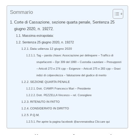
Sommario
Corte di Cassazione, sezione quarta penale, Sentenza 25
giugno 2020, n. 19272.
Massima estrapolata:
Sentenza 25 giugno 2020, n. 19272
Data udienza 12 giugno 2020
Tag – parola chiave: Associazione per delinquere – Traffico di
stupefacenti – Dpr 309 del 1990 – Custodia cautelare – Presupposti
– Articoli 273 e 274 cpp – Esigenze – Articoli 275 e 283 cpp – Gravi
indizi di colpevolezza – Valutazione del giudice di merito
SEZIONE QUARTA PENALE
Dott. CIAMPI Francesco Mari – Presidente
Dott. PEZZELLA Vincenzo – rel. Consigliere
RITENUTO IN FATTO
CONSIDERATO IN DIRITTO
P.Q.M.
Per aprire la pagina facebook @avvrenatodisa Cliccare qui