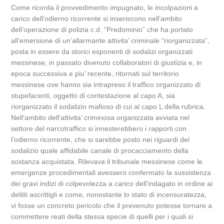
Come ricorda il provvedimento impugnato, le incolpazioni a
carico dell’odierno ricorrente si inseriscono nell’ambito
dell’operazione di polizia c.d. “Predominio” che ha portato
all’emersione di un’allarmante attivita’ criminale “riorganizzata”,
posta in essere da storici esponenti di sodalizi organizzati
messinese, in passato divenuto collaboratori di giustizia e, in
epoca successiva e piu’ recente, ritornati sul territorio
messinese ove hanno sia intrapreso il traffico organizzato di
stupefacenti, oggetto di contestazione al capo A, sia
riorganizzato il sodalizio mafioso di cui al capo L della rubrica.
Nell’ambito dell’attivita’ criminosa organizzata avviata nel
settore del narcotraffico si innesterebbero i rapporti con
l’odierno ricorrente, che si sarebbe posto nei riguardi del
sodalizio quale affidabile canale di procacciamento della
sostanza acquistata. Rilevava il tribunale messinese come le
emergenze procedimentali avessero confermato la sussistenza
dei gravi indizi di colpevolezza a carico dell’indagato in ordine ai
delitti ascrittigli e come, nonostante lo stato di incensuratezza,
vi fosse un concreto pericolo che il prevenuto potesse tornare a
commettere reati della stessa specie di quelli per i quali si