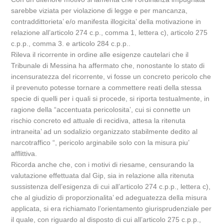
sarebbe viziata per violazione di legge e per mancanza,
contraddittorieta’ e/o manifesta illogicita’ della motivazione in
relazione all’articolo 274 c.p., comma 1, lettera c), articolo 275
c.p.p., comma 3. e articolo 284 c.p.p..
Rileva il ricorrente in ordine alle esigenze cautelari che il
Tribunale di Messina ha affermato che, nonostante lo stato di
incensuratezza del ricorrente, vi fosse un concreto pericolo che
il prevenuto potesse tornare a commettere reati della stessa
specie di quelli per i quali si procede, si riporta testualmente, in
ragione della “accentuata pericolosita’, cui si connette un
rischio concreto ed attuale di recidiva, attesa la ritenuta
intraneita’ ad un sodalizio organizzato stabilmente dedito al
narcotraffico “, pericolo arginabile solo con la misura piu’
afflittiva.
Ricorda anche che, con i motivi di riesame, censurando la
valutazione effettuata dal Gip, sia in relazione alla ritenuta
sussistenza dell’esigenza di cui all’articolo 274 c.p.p., lettera c),
che al giudizio di proporzionalita’ ed adeguatezza della misura
applicata, si era richiamato l’orientamento giurisprudenziale per
il quale, con riguardo al disposto di cui all’articolo 275 c.p.p.,