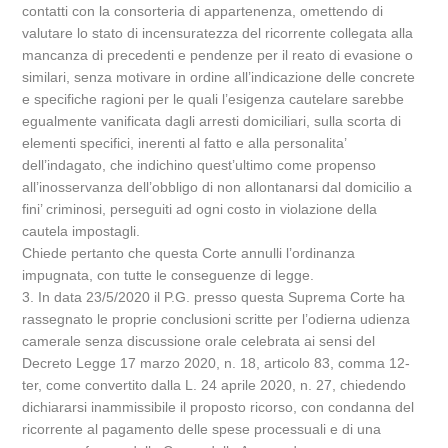
contatti con la consorteria di appartenenza, omettendo di
valutare lo stato di incensuratezza del ricorrente collegata alla
mancanza di precedenti e pendenze per il reato di evasione o
similari, senza motivare in ordine all’indicazione delle concrete
e specifiche ragioni per le quali l’esigenza cautelare sarebbe
egualmente vanificata dagli arresti domiciliari, sulla scorta di
elementi specifici, inerenti al fatto e alla personalita’
dell’indagato, che indichino quest’ultimo come propenso
all’inosservanza dell’obbligo di non allontanarsi dal domicilio a
fini’ criminosi, perseguiti ad ogni costo in violazione della
cautela impostagli.
Chiede pertanto che questa Corte annulli l’ordinanza
impugnata, con tutte le conseguenze di legge.
3. In data 23/5/2020 il P.G. presso questa Suprema Corte ha
rassegnato le proprie conclusioni scritte per l’odierna udienza
camerale senza discussione orale celebrata ai sensi del
Decreto Legge 17 marzo 2020, n. 18, articolo 83, comma 12-
ter, come convertito dalla L. 24 aprile 2020, n. 27, chiedendo
dichiararsi inammissibile il proposto ricorso, con condanna del
ricorrente al pagamento delle spese processuali e di una