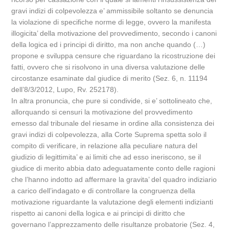
gravi indizi di colpevolezza e’ ammissibile soltanto se denuncia
la violazione di specifiche norme di legge, ovvero la manifesta
illogicita’ della motivazione del provvedimento, secondo i canoni
della logica ed i principi di diritto, ma non anche quando (…)
propone e sviluppa censure che riguardano la ricostruzione dei
fatti, ovvero che si risolvono in una diversa valutazione delle
circostanze esaminate dal giudice di merito (Sez. 6, n. 11194
dell’8/3/2012, Lupo, Rv. 252178).
In altra pronuncia, che pure si condivide, si e’ sottolineato che,
allorquando si censuri la motivazione del provvedimento
emesso dal tribunale del riesame in ordine alla consistenza dei
gravi indizi di colpevolezza, alla Corte Suprema spetta solo il
compito di verificare, in relazione alla peculiare natura del
giudizio di legittimita’ e ai limiti che ad esso ineriscono, se il
giudice di merito abbia dato adeguatamente conto delle ragioni
che l’hanno indotto ad affermare la gravita’ del quadro indiziario
a carico dell’indagato e di controllare la congruenza della
motivazione riguardante la valutazione degli elementi indizianti
rispetto ai canoni della logica e ai principi di diritto che
governano l’apprezzamento delle risultanze probatorie (Sez. 4,