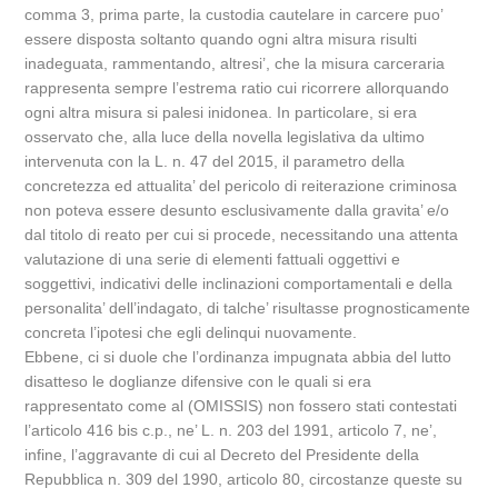
comma 3, prima parte, la custodia cautelare in carcere puo’
essere disposta soltanto quando ogni altra misura risulti
inadeguata, rammentando, altresi’, che la misura carceraria
rappresenta sempre l’estrema ratio cui ricorrere allorquando
ogni altra misura si palesi inidonea. In particolare, si era
osservato che, alla luce della novella legislativa da ultimo
intervenuta con la L. n. 47 del 2015, il parametro della
concretezza ed attualita’ del pericolo di reiterazione criminosa
non poteva essere desunto esclusivamente dalla gravita’ e/o
dal titolo di reato per cui si procede, necessitando una attenta
valutazione di una serie di elementi fattuali oggettivi e
soggettivi, indicativi delle inclinazioni comportamentali e della
personalita’ dell’indagato, di talche’ risultasse prognosticamente
concreta l’ipotesi che egli delinqui nuovamente.
Ebbene, ci si duole che l’ordinanza impugnata abbia del lutto
disatteso le doglianze difensive con le quali si era
rappresentato come al (OMISSIS) non fossero stati contestati
l’articolo 416 bis c.p., ne’ L. n. 203 del 1991, articolo 7, ne’,
infine, l’aggravante di cui al Decreto del Presidente della
Repubblica n. 309 del 1990, articolo 80, circostanze queste su