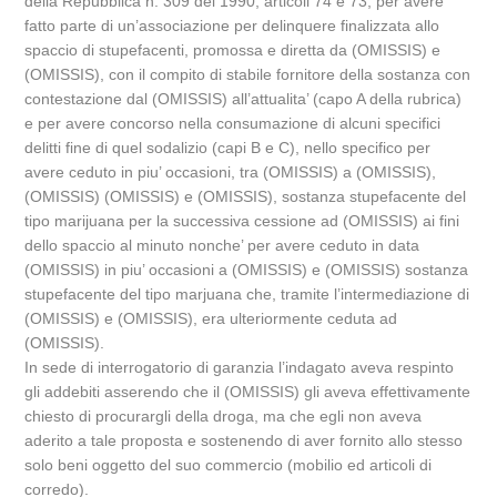
della Repubblica n. 309 del 1990, articoli 74 e 73, per avere
fatto parte di un’associazione per delinquere finalizzata allo
spaccio di stupefacenti, promossa e diretta da (OMISSIS) e
(OMISSIS), con il compito di stabile fornitore della sostanza con
contestazione dal (OMISSIS) all’attualita’ (capo A della rubrica)
e per avere concorso nella consumazione di alcuni specifici
delitti fine di quel sodalizio (capi B e C), nello specifico per
avere ceduto in piu’ occasioni, tra (OMISSIS) a (OMISSIS),
(OMISSIS) (OMISSIS) e (OMISSIS), sostanza stupefacente del
tipo marijuana per la successiva cessione ad (OMISSIS) ai fini
dello spaccio al minuto nonche’ per avere ceduto in data
(OMISSIS) in piu’ occasioni a (OMISSIS) e (OMISSIS) sostanza
stupefacente del tipo marjuana che, tramite l’intermediazione di
(OMISSIS) e (OMISSIS), era ulteriormente ceduta ad
(OMISSIS).
In sede di interrogatorio di garanzia l’indagato aveva respinto
gli addebiti asserendo che il (OMISSIS) gli aveva effettivamente
chiesto di procurargli della droga, ma che egli non aveva
aderito a tale proposta e sostenendo di aver fornito allo stesso
solo beni oggetto del suo commercio (mobilio ed articoli di
corredo).