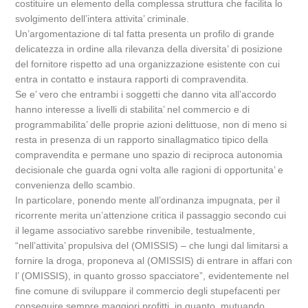
costituire un elemento della complessa struttura che facilita lo
svolgimento dell’intera attivita’ criminale.
Un’argomentazione di tal fatta presenta un profilo di grande
delicatezza in ordine alla rilevanza della diversita’ di posizione
del fornitore rispetto ad una organizzazione esistente con cui
entra in contatto e instaura rapporti di compravendita.
Se e’ vero che entrambi i soggetti che danno vita all’accordo
hanno interesse a livelli di stabilita’ nel commercio e di
programmabilita’ delle proprie azioni delittuose, non di meno si
resta in presenza di un rapporto sinallagmatico tipico della
compravendita e permane uno spazio di reciproca autonomia
decisionale che guarda ogni volta alle ragioni di opportunita’ e
convenienza dello scambio.
In particolare, ponendo mente all’ordinanza impugnata, per il
ricorrente merita un’attenzione critica il passaggio secondo cui
il legame associativo sarebbe rinvenibile, testualmente,
“nell’attivita’ propulsiva del (OMISSIS) – che lungi dal limitarsi a
fornire la droga, proponeva al (OMISSIS) di entrare in affari con
l’ (OMISSIS), in quanto grosso spacciatore”, evidentemente nel
fine comune di sviluppare il commercio degli stupefacenti per
conseguire sempre maggiori profitti, in quanto, mutuando