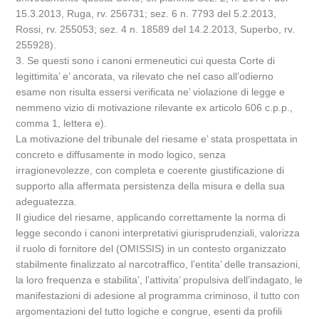
15.3.2013, Ruga, rv. 256731; sez. 6 n. 7793 del 5.2.2013,
Rossi, rv. 255053; sez. 4 n. 18589 del 14.2.2013, Superbo, rv.
255928).
3. Se questi sono i canoni ermeneutici cui questa Corte di
legittimita’ e’ ancorata, va rilevato che nel caso all’odierno
esame non risulta essersi verificata ne’ violazione di legge e
nemmeno vizio di motivazione rilevante ex articolo 606 c.p.p.,
comma 1, lettera e).
La motivazione del tribunale del riesame e’ stata prospettata in
concreto e diffusamente in modo logico, senza
irragionevolezze, con completa e coerente giustificazione di
supporto alla affermata persistenza della misura e della sua
adeguatezza.
Il giudice del riesame, applicando correttamente la norma di
legge secondo i canoni interpretativi giurisprudenziali, valorizza
il ruolo di fornitore del (OMISSIS) in un contesto organizzato
stabilmente finalizzato al narcotraffico, l’entita’ delle transazioni,
la loro frequenza e stabilita’, l’attivita’ propulsiva dell’indagato, le
manifestazioni di adesione al programma criminoso, il tutto con
argomentazioni del tutto logiche e congrue, esenti da profili