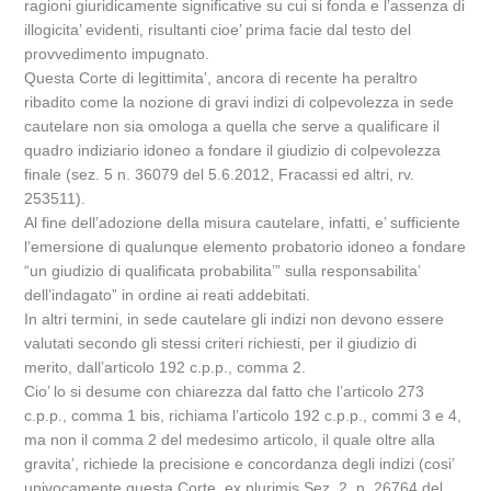
ragioni giuridicamente significative su cui si fonda e l’assenza di
illogicita’ evidenti, risultanti cioe’ prima facie dal testo del
provvedimento impugnato.
Questa Corte di legittimita’, ancora di recente ha peraltro
ribadito come la nozione di gravi indizi di colpevolezza in sede
cautelare non sia omologa a quella che serve a qualificare il
quadro indiziario idoneo a fondare il giudizio di colpevolezza
finale (sez. 5 n. 36079 del 5.6.2012, Fracassi ed altri, rv.
253511).
Al fine dell’adozione della misura cautelare, infatti, e’ sufficiente
l’emersione di qualunque elemento probatorio idoneo a fondare
“un giudizio di qualificata probabilita’” sulla responsabilita’
dell’indagato” in ordine ai reati addebitati.
In altri termini, in sede cautelare gli indizi non devono essere
valutati secondo gli stessi criteri richiesti, per il giudizio di
merito, dall’articolo 192 c.p.p., comma 2.
Cio’ lo si desume con chiarezza dal fatto che l’articolo 273
c.p.p., comma 1 bis, richiama l’articolo 192 c.p.p., commi 3 e 4,
ma non il comma 2 del medesimo articolo, il quale oltre alla
gravita’, richiede la precisione e concordanza degli indizi (cosi’
univocamente questa Corte, ex plurimis Sez. 2, n. 26764 del