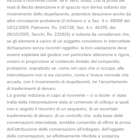
Ricorda il ricorrente come, se e’ vero, infatti, che la prova dei
reati di illecita detenzione e di spaccio non deriva soltanto dal
rinvenimento dello stupefacente, potendosi desumere anche da
altre circostanze probatorie (il richiamo e’ a Sez. 4 n. 48008 del
18/11/2009, Palmerini, Rv. 245738; Sez. 4 n. 46299, del
28/10/2005, Secchi, Rv. 232826) e’ tuttavia da considerare che,
se gli elementi a carico di un soggetto consistono in intercettate
dichiarazioni senza riscontri oggettivi, la loro valutazione deve
essere espletata dal giudice con particolare attenzione e rigore,
ovvero in proporzione al contenuto limitato del compendio
probatorio, soprattutto se, come nel caso che ci occupa, alle
intercettazioni non vi sia riscontro, come e’ invece normale che
accada, con il rinvenimento di stupefacenti, ne’ l’accertamento
di trasferimenti di denaro.
La gravita’ indiziaria in capo al ricorrente – ci si duole- e’ stata
tratta dalla interpretazione data al contenuto di colloqui ai quali
non e’ seguito il riscontro di un sequestro, di un accertato
trasferimento di denaro, di un controllo che, sulla base delle
conversazioni intercettate, avrebbe consentito di offrire la prova
dell’attribuzione delle conversazioni all’indagato, dell’oggetto
delle conversazioni, se effettivamente riferibile a sostanza