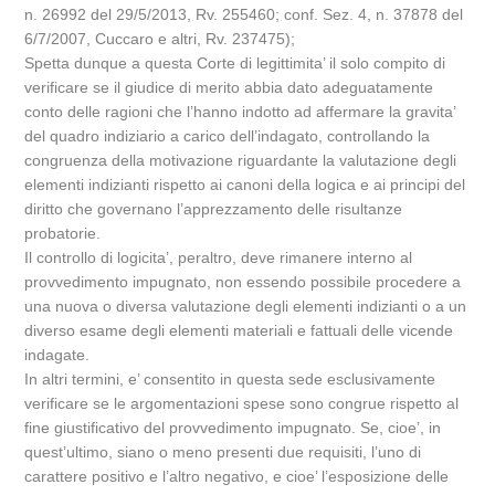
n. 26992 del 29/5/2013, Rv. 255460; conf. Sez. 4, n. 37878 del
6/7/2007, Cuccaro e altri, Rv. 237475);
Spetta dunque a questa Corte di legittimita’ il solo compito di
verificare se il giudice di merito abbia dato adeguatamente
conto delle ragioni che l’hanno indotto ad affermare la gravita’
del quadro indiziario a carico dell’indagato, controllando la
congruenza della motivazione riguardante la valutazione degli
elementi indizianti rispetto ai canoni della logica e ai principi del
diritto che governano l’apprezzamento delle risultanze
probatorie.
Il controllo di logicita’, peraltro, deve rimanere interno al
provvedimento impugnato, non essendo possibile procedere a
una nuova o diversa valutazione degli elementi indizianti o a un
diverso esame degli elementi materiali e fattuali delle vicende
indagate.
In altri termini, e’ consentito in questa sede esclusivamente
verificare se le argomentazioni spese sono congrue rispetto al
fine giustificativo del provvedimento impugnato. Se, cioe’, in
quest’ultimo, siano o meno presenti due requisiti, l’uno di
carattere positivo e l’altro negativo, e cioe’ l’esposizione delle