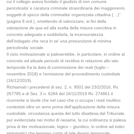
cui il collegio aveva fondato il giudizio di non comune
pericolosita’ e caratura criminale straordinaria dei maggiorenni,
soggetti di spicco della criminalita’ organizzata cittadina (…)”.
(pagina 8 ord.), omettendo di valorizzare, ai fini della
valutazione de qua ed alla scelta della misura coercitiva in
concreto adeguata a soddisfarla, la incensuratezza
dell’indagato che reca in se’ una presunzione di minima
pericolosita’ sociale.
Il vizio motivazionale si paleserebbe, in particolare, in ordine al
concreto ed attuale pericolo di recidiva in relazione allo iato
temporale fra la data di commissione dei reati (luglio –
novembre 2018) e l’emissione del provvedimento custodiale
(16/12/2019).
Richiamati i precedenti di sez. 2, n. 9501 del 23/2/2016, Rv.
267785 e di Sez. 3 n. 6284 del 16/11/2019 Rv. 274861 il
ricorrente si duole che nel caso che ci occupa i reati risultino
contestati oltre un anno prima dell’applicazione della misura
custodiale, circostanza questa del tutto disattesa dal Tribunale,
pur evidenziata nei motivi di riesame, la cui ordinanza si palesa
priva di iter motivazionale, logico – giuridico, in ordine ad indici
sintomatici che tengano conto di tale divario temporale