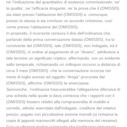
ne’ l’indicazione del quantitativo di sostanza commissionato, ne’
la qualita’, ne’ l’efficacia drogante, ne’ la prova che il (OMISSIS)
sia stato presso l’abitazione del (OMISSIS) e, comunque,
presso la stessa si sia concluso un accordo criminoso, cosi’
come presso l’abitazione del (OMISSIS).
In proposito, il ricorrente censura il dire dell’ordinanza che,
parlando della prima conversazione datata (OMISSIS), tra la
convivente del (OMISSIS), tale (OMISSIS), non indagata, ed il
(OMISSIS), in ordine al pagamento di un “divano”, attribuisce a
tale termine un significato criptico, affermando, con un evidente
salto temporale, richiamando un colloquio occorso a distanza di
circa 3 mesi (OMISSIS) -che la conversazione occorsa nel
mese di luglio avesse ad oggetto “droga” procurata dal
(OMISSIS), affinche’ (OMISSIS) la smerciasse.
Sennonche’, l’ordinanza trascurerebbe l’allegazione difensiva di
una scheda nella quale si dava contezza che i rapporti con il
(OMISSIS) fossero relativi alla compravendita di mobilio e
corredo, attivita’ esercitata dall’indagato, creditore del relativo
prezzo, pagato con piccolissime somme mensili (si richiama la
copia di appunti manoscritti allegati alla memoria del riesame).
Con un ulteriore motivo si lamenta che l’ordinanza impugnata