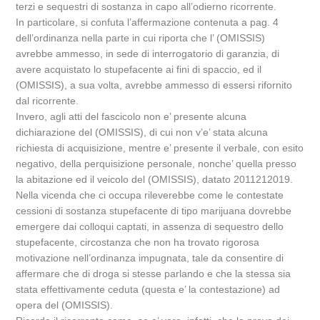
terzi e sequestri di sostanza in capo all’odierno ricorrente.
In particolare, si confuta l’affermazione contenuta a pag. 4
dell’ordinanza nella parte in cui riporta che l’ (OMISSIS)
avrebbe ammesso, in sede di interrogatorio di garanzia, di
avere acquistato lo stupefacente ai fini di spaccio, ed il
(OMISSIS), a sua volta, avrebbe ammesso di essersi rifornito
dal ricorrente.
Invero, agli atti del fascicolo non e’ presente alcuna
dichiarazione del (OMISSIS), di cui non v’e’ stata alcuna
richiesta di acquisizione, mentre e’ presente il verbale, con esito
negativo, della perquisizione personale, nonche’ quella presso
la abitazione ed il veicolo del (OMISSIS), datato 2011212019.
Nella vicenda che ci occupa rileverebbe come le contestate
cessioni di sostanza stupefacente di tipo marijuana dovrebbe
emergere dai colloqui captati, in assenza di sequestro dello
stupefacente, circostanza che non ha trovato rigorosa
motivazione nell’ordinanza impugnata, tale da consentire di
affermare che di droga si stesse parlando e che la stessa sia
stata effettivamente ceduta (questa e’ la contestazione) ad
opera del (OMISSIS).