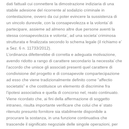
dati fattuali cui connettere la dimostrazione indiziaria di una
stabile adesione del ricorrente al sodalizio criminale in
contestazione, ovvero da cui poter evincere la sussistenza di
un vincolo durevole, con la consapevolezza e la volonta’ di
partecipare, assieme ad almeno altre due persone aventi la
stessa consapevolezza e volonta’, ad una societa’ criminosa
strutturata e finalizzata secondo lo schema legale (il richiamo e’
a Sez. 6 n. 11733/2012).
L’ordinanza difetterebbe di corretta e adeguata motivazione,
avendo ridotto a rango di carattere secondario la necessita’ che
l’accordo che unisce gli associati presenti quel carattere di
condivisione del progetto e di consapevole compartecipazione
ad esso che viene tradizionalmente definito come “affectio
societatis” e che costituisce un elemento di discrimine fra
l’ipotesi associativa e quella di concorso nel, reato continuato.
Viene ricordato che, ai fini della affermazione di soggetto
intraneo, risulta importante verificare che colui che e’ stato
ritenuto presunto fornitore sia stabilmente disponibile a
procurare la sostanza, in una funzione continuativa che
trascende il significato negoziale delle singole operazioni, per