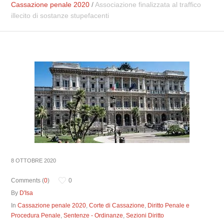
Cassazione penale 2020
/
Associazione finalizzata al traffico
illecito di sostanze stupefacenti
8 OTTOBRE 2020
Comments (
0
)
0
By
D'Isa
In
Cassazione penale 2020
,
Corte di Cassazione
,
Diritto Penale e
Procedura Penale
,
Sentenze - Ordinanze
,
Sezioni Diritto