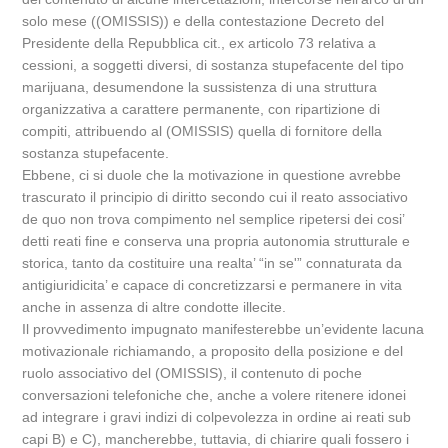
solo mese ((OMISSIS)) e della contestazione Decreto del
Presidente della Repubblica cit., ex articolo 73 relativa a
cessioni, a soggetti diversi, di sostanza stupefacente del tipo
marijuana, desumendone la sussistenza di una struttura
organizzativa a carattere permanente, con ripartizione di
compiti, attribuendo al (OMISSIS) quella di fornitore della
sostanza stupefacente.
Ebbene, ci si duole che la motivazione in questione avrebbe
trascurato il principio di diritto secondo cui il reato associativo
de quo non trova compimento nel semplice ripetersi dei cosi’
detti reati fine e conserva una propria autonomia strutturale e
storica, tanto da costituire una realta’ “in se'” connaturata da
antigiuridicita’ e capace di concretizzarsi e permanere in vita
anche in assenza di altre condotte illecite.
Il provvedimento impugnato manifesterebbe un’evidente lacuna
motivazionale richiamando, a proposito della posizione e del
ruolo associativo del (OMISSIS), il contenuto di poche
conversazioni telefoniche che, anche a volere ritenere idonei
ad integrare i gravi indizi di colpevolezza in ordine ai reati sub
capi B) e C), mancherebbe, tuttavia, di chiarire quali fossero i