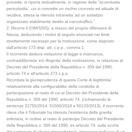
procede, si riporta testualmente, in ragione della “accentuata
pericolosita’, cui si connette un rischio concreto ed attuale di
recidiva, attesa la ritenuta intraneita’ ad un sodalizio
organizzato stabilmente dedito al narcotraffico “.
2. Ricorre il (OMISSIS), a mezzo del proprio difensore di
fiducia, deducendo i motivi di seguito enunciati nei limiti
strettamente necessari per la motivazione, come disposto
dall’articolo 173 disp. att. c.p.p., comma 1.
Il ricorrente deduce violazione di legge e mancanza,
contraddittorieta’ e/o illogicita’ della motivazione, in relazione al
Decreto del Presidente della Repubblica n. 309 del 1990,
articolo 74 e all’articolo 273 c.p.p..
Ricordata la giurisprudenza di questa Corte di legittimita’
relativamente alla configurabilita’ della condotta di
partecipazione al reato di cui al Decreto del Presidente della
Repubblica n. 309 del 1990, articolo 74, (richiamando le
sentenze 21755/2014, 51500/2018 e 50133/2013), il ricorrente
rileva che il Tribunale ha ritenuto l’esistenza della gravita’
indiziaria, in ordine al reato di partecipe Decreto del Presidente
della Repubblica n. 309 del 1990, ex articolo 74, sulla scorta
del contenuto di alcune intercettazioni, intercorse nell’arco di un