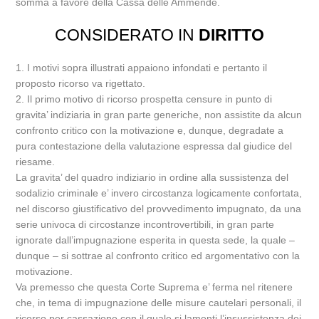
somma a favore della Cassa delle Ammende.
CONSIDERATO IN
DIRITTO
1. I motivi sopra illustrati appaiono infondati e pertanto il
proposto ricorso va rigettato.
2. Il primo motivo di ricorso prospetta censure in punto di
gravita’ indiziaria in gran parte generiche, non assistite da alcun
confronto critico con la motivazione e, dunque, degradate a
pura contestazione della valutazione espressa dal giudice del
riesame.
La gravita’ del quadro indiziario in ordine alla sussistenza del
sodalizio criminale e’ invero circostanza logicamente confortata,
nel discorso giustificativo del provvedimento impugnato, da una
serie univoca di circostanze incontrovertibili, in gran parte
ignorate dall’impugnazione esperita in questa sede, la quale –
dunque – si sottrae al confronto critico ed argomentativo con la
motivazione.
Va premesso che questa Corte Suprema e’ ferma nel ritenere
che, in tema di impugnazione delle misure cautelari personali, il
ricorso per cassazione con il quale si lamenti l’insussistenza dei