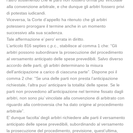
l’altro sostenendo che le parti non fossero ormai piu’ vincolate
alla convenzione arbitrale, e che dunque gli arbitri fossero privi
di potestas iudicandi.
Viceversa, la Corte d’appello ha ritenuto che gli arbitri
potessero prorogare il termine anche in un momento
successivo alla sua scadenza.
Tale affermazione e’ pero’ errata in diritto.
L’articolo 816 septies c.p.c., stabilisce al comma 1 che: “Gli
arbitri possono subordinare la prosecuzione del procedimento
al versamento anticipato delle spese prevedibili. Salvo diverso
accordo delle parti, gli arbitri determinano la misura
dell’anticipazione a carico di ciascuna parte”. Dispone poi il
comma 2 che: “Se una delle parti non presta l’anticipazione
richiestale, l’altra puo’ anticipare la totalita’ delle spese. Se le
parti non provvedono all’anticipazione nel termine fissato dagli
arbitri, non sono piu’ vincolate alla convenzione di arbitrato con
riguardo alla controversia che ha dato origine al procedimento
arbitrale”.
E’ dunque facolta’ degli arbitri richiedere alle parti il versamento
anticipato delle spese prevedibili, subordinando al versamento
la prosecuzione del procedimento, previsione, quest’ultima,