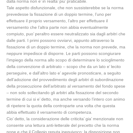
dalla norma non e’ in realta’ piu’ praticabile.
Tale aspetto disfunzionale, che non sussisterebbe se la norma
prevedesse la fissazione di un doppio termine, l’uno per
effettuare il proprio versamento, l’altro per effettuare il
versamento che l’altra parte non abbia eventualmente
compiuto, puo’ peraltro essere neutralizzato sia dagli arbitri che
dalle parti. I primi possono ovviarvi, appunto attraverso la
fissazione di un doppio termine, che la norma non prevede, ma
neppure impedisce di disporre. Le parti possono scongiurare
l’impiego della norma allo scopo di determinare lo scioglimento
della convenzione di arbitrato – scopo che da un lato e’ lecito
perseguire, e dall’altro lato e’ agevole pronosticare, a seguito
dell’adozione del provvedimento degli arbitri di subordinazione
della prosecuzione dell’arbitrato al versamento del fondo spese
– non solo sollecitando gli arbitri alla fissazione del secondo
termine di cui si e’ detto, ma anche versando l’intero con animo
di ripetere la quota della controparte una volta che questa
abbia effettuato il versamento di competenza.
Cio’ detto, la considerazione delle criticita’ gia’ menzionate non
consente una lettura anti-letterale del precetto che la norma
pone e che il Collegio reputa inequivoco: la disposizione non