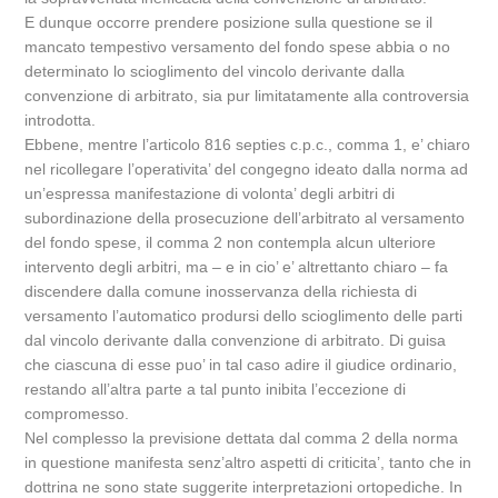
E dunque occorre prendere posizione sulla questione se il
mancato tempestivo versamento del fondo spese abbia o no
determinato lo scioglimento del vincolo derivante dalla
convenzione di arbitrato, sia pur limitatamente alla controversia
introdotta.
Ebbene, mentre l’articolo 816 septies c.p.c., comma 1, e’ chiaro
nel ricollegare l’operativita’ del congegno ideato dalla norma ad
un’espressa manifestazione di volonta’ degli arbitri di
subordinazione della prosecuzione dell’arbitrato al versamento
del fondo spese, il comma 2 non contempla alcun ulteriore
intervento degli arbitri, ma – e in cio’ e’ altrettanto chiaro – fa
discendere dalla comune inosservanza della richiesta di
versamento l’automatico prodursi dello scioglimento delle parti
dal vincolo derivante dalla convenzione di arbitrato. Di guisa
che ciascuna di esse puo’ in tal caso adire il giudice ordinario,
restando all’altra parte a tal punto inibita l’eccezione di
compromesso.
Nel complesso la previsione dettata dal comma 2 della norma
in questione manifesta senz’altro aspetti di criticita’, tanto che in
dottrina ne sono state suggerite interpretazioni ortopediche. In