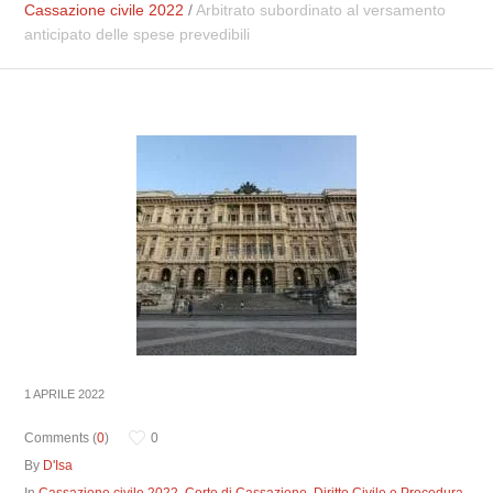
Cassazione civile 2022
/
Arbitrato subordinato al versamento
anticipato delle spese prevedibili
1 APRILE 2022
Comments (
0
)
0
By
D'Isa