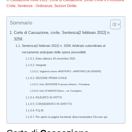
In
Cassazione civile 2022
,
Corte di Cassazione
,
Diritto Civile e Procedura
Civile
,
Sentenze - Ordinanze
,
Sezioni Diritto
Sommario
Corte di Cassazione, civile, Sentenza|2 febbraio 2022| n.
3259.
Sentenza|2 febbraio 2022| n. 3259. Arbitrato subordinato al
versamento anticipato delle spese prevedibili
Data udienza 19 novembre 2021
Integrale
Tag/parola chiave: ARBITRATO – ARBITRATO (IN GENERE)
SEZIONE PRIMA CIVILE
Dott. GENOVESE Francesco Antonio – Presidente
Dott. DI MARZIO Mauro – rel. Consigliere
RILEVATO IN FATTO
CONSIDERATO IN DIRITTO
P.Q.M.
Per aprire la pagina facebook @avvrenatodisa Cliccare qui