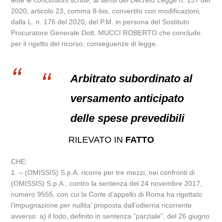
lette le conclusioni scritte, ai sensi del Decreto Legge n. 137 del
2020, articolo 23, comma 8-bis, convertito con modificazioni,
dalla L. n. 176 del 2020, del P.M. in persona del Sostituto
Procuratore Generale Dott. MUCCI ROBERTO che conclude
per il rigetto del ricorso; conseguenze di legge.
Arbitrato subordinato al
versamento anticipato
delle spese prevedibili
RILEVATO IN
FATTO
CHE:
1. – (OMISSIS) S.p.A. ricorre per tre mezzi, nei confronti di
(OMISSIS) S.p.A., contro la sentenza del 24 novembre 2017,
numero 9555, con cui la Corte d’appello di Roma ha rigettato
l’impugnazione per nullita’ proposta dall’odierna ricorrente
avverso: a) il lodo, definito in sentenza “parziale”, del 26 giugno