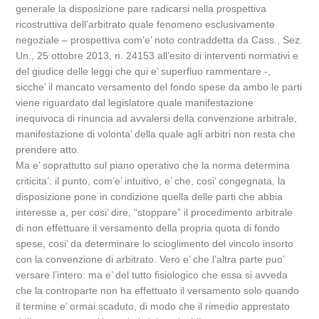
generale la disposizione pare radicarsi nella prospettiva
ricostruttiva dell’arbitrato quale fenomeno esclusivamente
negoziale – prospettiva com’e’ noto contraddetta da Cass., Sez.
Un., 25 ottobre 2013, n. 24153 all’esito di interventi normativi e
del giudice delle leggi che qui e’ superfluo rammentare -,
sicche’ il mancato versamento del fondo spese da ambo le parti
viene riguardato dal legislatore quale manifestazione
inequivoca di rinuncia ad avvalersi della convenzione arbitrale,
manifestazione di volonta’ della quale agli arbitri non resta che
prendere atto.
Ma e’ soprattutto sul piano operativo che la norma determina
criticita’: il punto, com’e’ intuitivo, e’ che, cosi’ congegnata, la
disposizione pone in condizione quella delle parti che abbia
interesse a, per cosi’ dire, “stoppare” il procedimento arbitrale
di non effettuare il versamento della propria quota di fondo
spese, cosi’ da determinare lo scioglimento del vincolo insorto
con la convenzione di arbitrato. Vero e’ che l’altra parte puo’
versare l’intero: ma e’ del tutto fisiologico che essa si avveda
che la controparte non ha effettuato il versamento solo quando
il termine e’ ormai scaduto, di modo che il rimedio apprestato