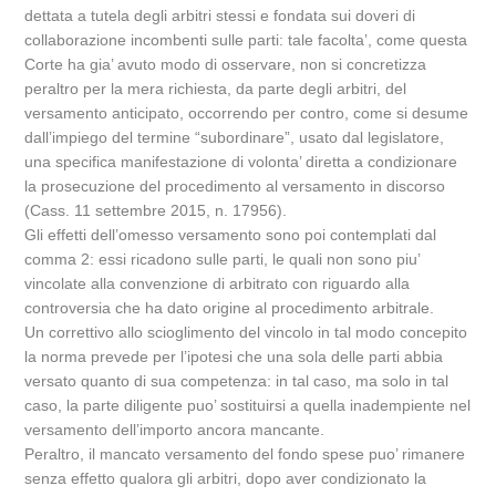
dettata a tutela degli arbitri stessi e fondata sui doveri di
collaborazione incombenti sulle parti: tale facolta’, come questa
Corte ha gia’ avuto modo di osservare, non si concretizza
peraltro per la mera richiesta, da parte degli arbitri, del
versamento anticipato, occorrendo per contro, come si desume
dall’impiego del termine “subordinare”, usato dal legislatore,
una specifica manifestazione di volonta’ diretta a condizionare
la prosecuzione del procedimento al versamento in discorso
(Cass. 11 settembre 2015, n. 17956).
Gli effetti dell’omesso versamento sono poi contemplati dal
comma 2: essi ricadono sulle parti, le quali non sono piu’
vincolate alla convenzione di arbitrato con riguardo alla
controversia che ha dato origine al procedimento arbitrale.
Un correttivo allo scioglimento del vincolo in tal modo concepito
la norma prevede per l’ipotesi che una sola delle parti abbia
versato quanto di sua competenza: in tal caso, ma solo in tal
caso, la parte diligente puo’ sostituirsi a quella inadempiente nel
versamento dell’importo ancora mancante.
Peraltro, il mancato versamento del fondo spese puo’ rimanere
senza effetto qualora gli arbitri, dopo aver condizionato la