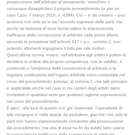
prosecuzione dell’arbitrato al versamento, revochino o
comunque disapplichino il proprio provvedimento (v. per un
caso Cass. 7 marzo 2016, n. 4394). Cio’ – e’ da credere – puo’
avvenire non solo se vi sia l’accordo espresso delle parti, ma
anche se nessuna di esse faccia valere la sopravvenuta
inefficacia della convenzione di arbitrato nella prima difesa,
secondo la previsione dell’articolo 817 c.p.c., comma 2, non
potendo altrimenti impugnare il lodo per tale motivo.
Quest’ultima norma, invero, nell’attribuire agli arbitri il potere di
decidere in ordine alla propria competenza, ove la validita’, il
contenuto o l’ampiezza della convenzione di arbitrato o la
regolare costituzione dell’organo arbitrale siano contestate nel
corso del procedimento, precisa, al comma 2, che tale principio
e’ applicabile anche nel caso in cui i poteri degli arbitri siano
contestati in qualsiasi sede per qualsiasi ragione sopravvenuta
nel corso del procedimento.
E pero’, alla luce di quanto si e’ gia’ osservato, l’operativita’ di
tale congegno e’ nella specie da escludere, giacche’ non solo le
parti non hanno espressamente consentito alla prosecuzione
del procedimento, ma una di esse ha fin da subito fatto valere
la sopravvenuta inefficacia della convenzione di arbitrato.