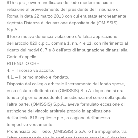
815 c.p.c., ovvero inefficacia del lodo medesimo, cio’ in
relazione al provvedimento del presidente del Tribunale di
Roma in data 22 marzo 2013 con cui era stata erroneamente
rigettata l’istanza di ricusazione depositata da (OMISSIS)
S.p.A..
Il terzo motivo denuncia violazione e/o falsa applicazione
dell’articolo 829 c.p.c., comma 1, nn. 4 e 11, con riferimento al
rigetto dei motivi 6, 7 e 8 dell’atto di impugnazione dinanzi alla
Corte d’appello.
RITENUTO CHE:
4. – Il ricorso va accolto.
4.1. – Il primo motivo e’ fondato.
Disposto dal collegio arbitrale il versamento del fondo spese,
esso e’ stato effettuato da (OMISSIS) S.p.A. dopo che si era
tenuta (il giorno precedente) un’udienza nel corso della quale
l’altra parte, (OMISSIS) S.p.A., aveva formulato eccezione di
estinzione del vincolo arbitrale proprio in applicazione
dell’articolo 816 septies c.p.c., a cagione dell’omesso
tempestivo versamento.
Pronunciato poi il lodo, (OMISSIS) S.p.A. lo ha impugnato, tra