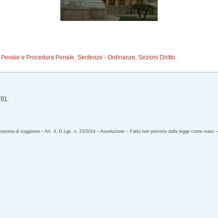
to Penale e Procedura Penale
,
Sentenze - Ordinanze
,
Sezioni Diritto
791.
imposta di soggiorno – Art. 4, D.Lgs. n. 23/2014 – Assoluzione – Fatto non previsto dalla legge come reato – 