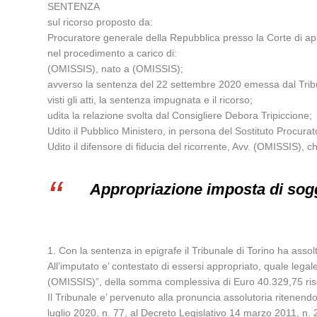
SENTENZA
sul ricorso proposto da:
Procuratore generale della Repubblica presso la Corte di app
nel procedimento a carico di:
(OMISSIS), nato a (OMISSIS);
avverso la sentenza del 22 settembre 2020 emessa dal Tribu
visti gli atti, la sentenza impugnata e il ricorso;
udita la relazione svolta dal Consigliere Debora Tripiccione;
Udito il Pubblico Ministero, in persona del Sostituto Procur
Udito il difensore di fiducia del ricorrente, Avv. (OMISSIS), ch
Appropriazione imposta di sog
1. Con la sentenza in epigrafe il Tribunale di Torino ha assolt
All’imputato e’ contestato di essersi appropriato, quale legal
(OMISSIS)”, della somma complessiva di Euro 40.329,75 riscos
Il Tribunale e’ pervenuto alla pronuncia assolutoria ritenen
luglio 2020, n. 77, al Decreto Legislativo 14 marzo 2011, n. 23, 