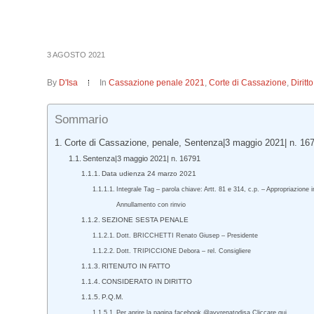
3 AGOSTO 2021
By
D'Isa
In
Cassazione penale 2021
,
Corte di Cassazione
,
Dirit
Sommario
Corte di Cassazione, penale, Sentenza|3 maggio 2021| n. 16
Sentenza|3 maggio 2021| n. 16791
Data udienza 24 marzo 2021
Integrale Tag – parola chiave: Artt. 81 e 314, c.p. – Appropriazione 
Annullamento con rinvio
SEZIONE SESTA PENALE
Dott. BRICCHETTI Renato Giusep – Presidente
Dott. TRIPICCIONE Debora – rel. Consigliere
RITENUTO IN FATTO
CONSIDERATO IN DIRITTO
P.Q.M.
Per aprire la pagina facebook @avvrenatodisa Cliccare qui