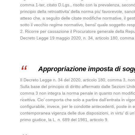
comma 1-ter, citato D.Lgs., risolto con la prevalenza, secondo
principio della retroattivita’ della norma piu’ favorevole, sanc
atteso che, a seguito delle citate modifiche normative, il ges
sotto il vecchio regime normativo, bensi’ quale soggetto res
2. Ricorre per cassazione il Procuratore generale della Repub
Decreto Legge 19 maggio 2020, n. 34, articolo 180, comma 3, 
Appropriazione imposta di sog
Il Decreto Legge n. 34 del 2020, articolo 180, comma 3, non h
Sulla base del principio di diritto affermato dalle Sezioni Uni
comma 3 non integra la norma penale in quanto non modifica la
ricettiva. Cio’ comporta che solo a partire dall’entrata in vig
configurabile, invece, per le condotte antecedenti, poste in
contemporanea vigenza delle due disposizioni, in virtu’ di un
primo giudice, la L. n. 689 del 1981, articolo 9.