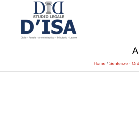
A
Home
/
Sentenze - Or