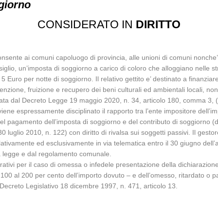
giorno
CONSIDERATO IN
DIRITTO
onsente ai comuni capoluogo di provincia, alle unioni di comuni nonche’ ai
onsiglio, un’imposta di soggiorno a carico di coloro che alloggiano nelle str
5 Euro per notte di soggiorno. Il relativo gettito e’ destinato a finanziare
nzione, fruizione e recupero dei beni culturali ed ambientali locali, nonche
cata dal Decreto Legge 19 maggio 2020, n. 34, articolo 180, comma 3, (c.
iene espressamente disciplinato il rapporto tra l’ente impositore dell’imp
del pagamento dell’imposta di soggiorno e del contributo di soggiorno (
luglio 2010, n. 122) con diritto di rivalsa sui soggetti passivi. Il gestore 
ativamente ed esclusivamente in via telematica entro il 30 giugno dell’an
lla legge e dal regolamento comunale.
strativi per il caso di omessa o infedele presentazione della dichiarazi
0 al 200 per cento dell’importo dovuto – e dell’omesso, ritardato o pa
 Decreto Legislativo 18 dicembre 1997, n. 471, articolo 13.