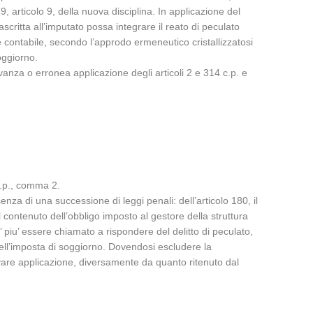
, articolo 9, della nuova disciplina. In applicazione del
ascritta all’imputato possa integrare il reato di peculato
te contabile, secondo l’approdo ermeneutico cristallizzatosi
oggiorno.
vanza o erronea applicazione degli articoli 2 e 314 c.p. e
c.p., comma 2.
enza di una successione di leggi penali: dell’articolo 180, il
 contenuto dell’obbligo imposto al gestore della struttura
a’ piu’ essere chiamato a rispondere del delitto di peculato,
dell’imposta di soggiorno. Dovendosi escludere la
rovare applicazione, diversamente da quanto ritenuto dal