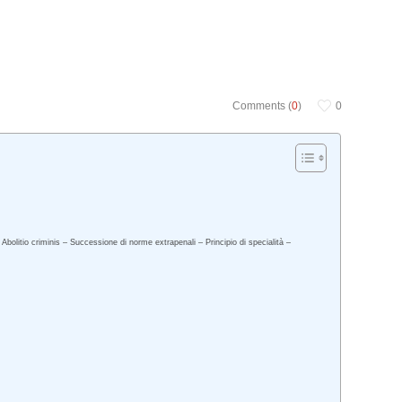
Comments (
0
)
0
Abolitio criminis – Successione di norme extrapenali – Principio di specialità –