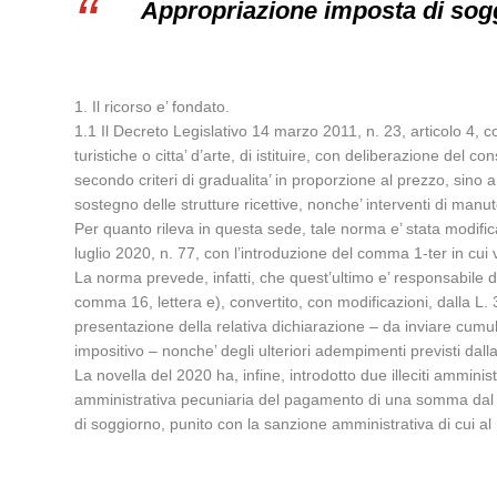
Appropriazione imposta di sog
1. Il ricorso e’ fondato.
1.1 Il Decreto Legislativo 14 marzo 2011, n. 23, articolo 4, c
turistiche o citta’ d’arte, di istituire, con deliberazione del c
secondo criteri di gradualita’ in proporzione al prezzo, sino a 
sostegno delle strutture ricettive, nonche’ interventi di manute
Per quanto rileva in questa sede, tale norma e’ stata modifi
luglio 2020, n. 77, con l’introduzione del comma 1-ter in cui v
La norma prevede, infatti, che quest’ultimo e’ responsabile 
comma 16, lettera e), convertito, con modificazioni, dalla L. 30 
presentazione della relativa dichiarazione – da inviare cumul
impositivo – nonche’ degli ulteriori adempimenti previsti da
La novella del 2020 ha, infine, introdotto due illeciti ammini
amministrativa pecuniaria del pagamento di una somma dal 10
di soggiorno, punito con la sanzione amministrativa di cui al