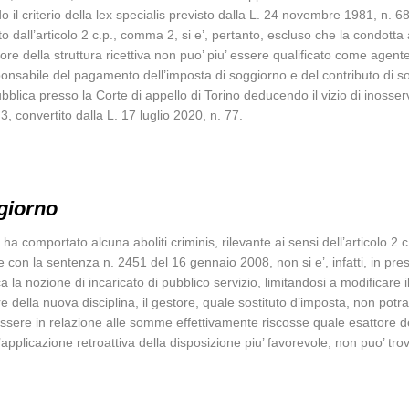
 il criterio della lex specialis previsto dalla L. 24 novembre 1981, n. 689
ito dall’articolo 2 c.p., comma 2, si e’, pertanto, escluso che la condotta 
tore della struttura ricettiva non puo’ piu’ essere qualificato come agen
ponsabile del pagamento dell’imposta di soggiorno e del contributo di s
blica presso la Corte di appello di Torino deducendo il vizio di inosser
convertito dalla L. 17 luglio 2020, n. 77.
giorno
a comportato alcuna aboliti criminis, rilevante ai sensi dell’articolo 2 
te con la sentenza n. 2451 del 16 gennaio 2008, non si e’, infatti, in pres
 nozione di incaricato di pubblico servizio, limitandosi a modificare il
ore della nuova disciplina, il gestore, quale sostituto d’imposta, non potr
 essere in relazione alle somme effettivamente riscosse quale esattore 
’applicazione retroattiva della disposizione piu’ favorevole, non puo’ t