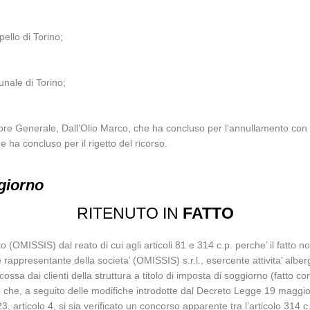
ello di Torino;
nale di Torino;
atore Generale, Dall’Olio Marco, che ha concluso per l’annullamento con
e ha concluso per il rigetto del ricorso.
giorno
RITENUTO IN
FATTO
o (OMISSIS) dal reato di cui agli articoli 81 e 314 c.p. perche’ il fatto 
e rappresentante della societa’ (OMISSIS) s.r.l., esercente attivita’ albe
sa dai clienti della struttura a titolo di imposta di soggiorno (fatto c
do che, a seguito delle modifiche introdotte dal Decreto Legge 19 maggio
articolo 4, si sia verificato un concorso apparente tra l’articolo 314 c.p. e