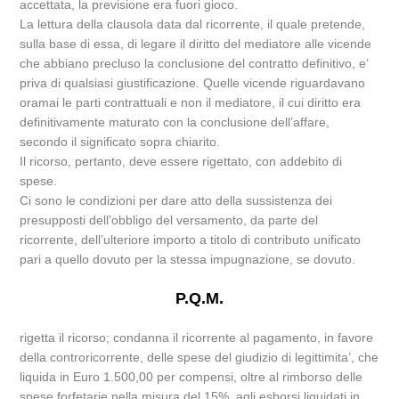
accettata, la previsione era fuori gioco.
La lettura della clausola data dal ricorrente, il quale pretende,
sulla base di essa, di legare il diritto del mediatore alle vicende
che abbiano precluso la conclusione del contratto definitivo, e’
priva di qualsiasi giustificazione. Quelle vicende riguardavano
oramai le parti contrattuali e non il mediatore, il cui diritto era
definitivamente maturato con la conclusione dell’affare,
secondo il significato sopra chiarito.
Il ricorso, pertanto, deve essere rigettato, con addebito di
spese.
Ci sono le condizioni per dare atto della sussistenza dei
presupposti dell’obbligo del versamento, da parte del
ricorrente, dell’ulteriore importo a titolo di contributo unificato
pari a quello dovuto per la stessa impugnazione, se dovuto.
P.Q.M.
rigetta il ricorso; condanna il ricorrente al pagamento, in favore
della controricorrente, delle spese del giudizio di legittimita’, che
liquida in Euro 1.500,00 per compensi, oltre al rimborso delle
spese forfetarie nella misura del 15%, agli esborsi liquidati in