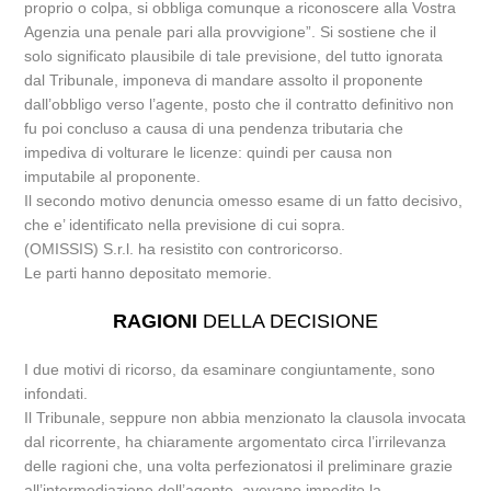
proprio o colpa, si obbliga comunque a riconoscere alla Vostra
Agenzia una penale pari alla provvigione”. Si sostiene che il
solo significato plausibile di tale previsione, del tutto ignorata
dal Tribunale, imponeva di mandare assolto il proponente
dall’obbligo verso l’agente, posto che il contratto definitivo non
fu poi concluso a causa di una pendenza tributaria che
impediva di volturare le licenze: quindi per causa non
imputabile al proponente.
Il secondo motivo denuncia omesso esame di un fatto decisivo,
che e’ identificato nella previsione di cui sopra.
(OMISSIS) S.r.l. ha resistito con controricorso.
Le parti hanno depositato memorie.
RAGIONI
DELLA DECISIONE
I due motivi di ricorso, da esaminare congiuntamente, sono
infondati.
Il Tribunale, seppure non abbia menzionato la clausola invocata
dal ricorrente, ha chiaramente argomentato circa l’irrilevanza
delle ragioni che, una volta perfezionatosi il preliminare grazie
all’intermediazione dell’agente, avevano impedito la