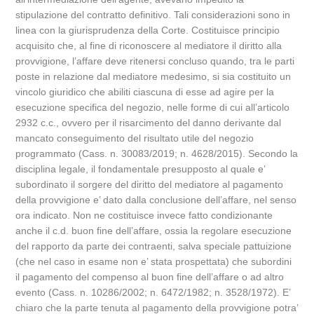
stipulazione del contratto definitivo. Tali considerazioni sono in
linea con la giurisprudenza della Corte. Costituisce principio
acquisito che, al fine di riconoscere al mediatore il diritto alla
provvigione, l’affare deve ritenersi concluso quando, tra le parti
poste in relazione dal mediatore medesimo, si sia costituito un
vincolo giuridico che abiliti ciascuna di esse ad agire per la
esecuzione specifica del negozio, nelle forme di cui all’articolo
2932 c.c., ovvero per il risarcimento del danno derivante dal
mancato conseguimento del risultato utile del negozio
programmato (Cass. n. 30083/2019; n. 4628/2015). Secondo la
disciplina legale, il fondamentale presupposto al quale e’
subordinato il sorgere del diritto del mediatore al pagamento
della provvigione e’ dato dalla conclusione dell’affare, nel senso
ora indicato. Non ne costituisce invece fatto condizionante
anche il c.d. buon fine dell’affare, ossia la regolare esecuzione
del rapporto da parte dei contraenti, salva speciale pattuizione
(che nel caso in esame non e’ stata prospettata) che subordini
il pagamento del compenso al buon fine dell’affare o ad altro
evento (Cass. n. 10286/2002; n. 6472/1982; n. 3528/1972). E’
chiaro che la parte tenuta al pagamento della provvigione potra’