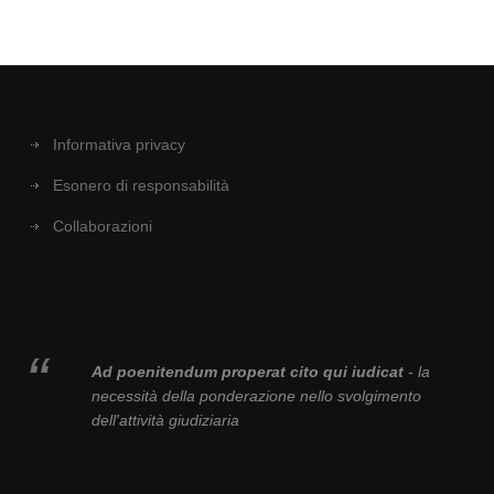
Informativa privacy
Esonero di responsabilità
Collaborazioni
Ad poenitendum properat cito qui iudicat
- la
necessità della ponderazione nello svolgimento
dell'attività giudiziaria