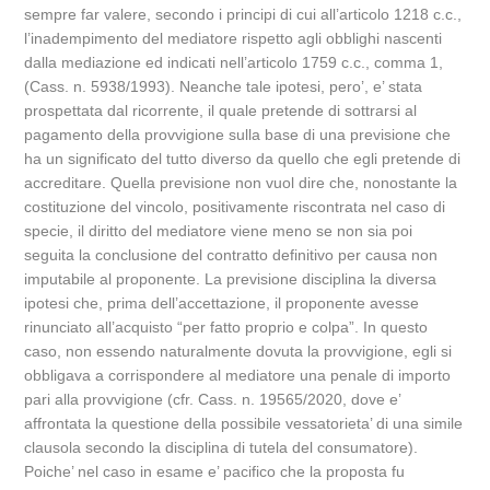
sempre far valere, secondo i principi di cui all’articolo 1218 c.c.,
l’inadempimento del mediatore rispetto agli obblighi nascenti
dalla mediazione ed indicati nell’articolo 1759 c.c., comma 1,
(Cass. n. 5938/1993). Neanche tale ipotesi, pero’, e’ stata
prospettata dal ricorrente, il quale pretende di sottrarsi al
pagamento della provvigione sulla base di una previsione che
ha un significato del tutto diverso da quello che egli pretende di
accreditare. Quella previsione non vuol dire che, nonostante la
costituzione del vincolo, positivamente riscontrata nel caso di
specie, il diritto del mediatore viene meno se non sia poi
seguita la conclusione del contratto definitivo per causa non
imputabile al proponente. La previsione disciplina la diversa
ipotesi che, prima dell’accettazione, il proponente avesse
rinunciato all’acquisto “per fatto proprio e colpa”. In questo
caso, non essendo naturalmente dovuta la provvigione, egli si
obbligava a corrispondere al mediatore una penale di importo
pari alla provvigione (cfr. Cass. n. 19565/2020, dove e’
affrontata la questione della possibile vessatorieta’ di una simile
clausola secondo la disciplina di tutela del consumatore).
Poiche’ nel caso in esame e’ pacifico che la proposta fu