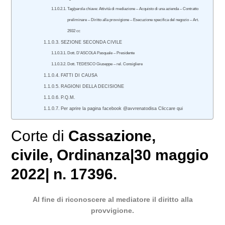
Tag/parola chiave: Attività di mediazione – Acquisto di una azienda – Contratto
preliminare – Diritto alla provvigione – Esecuzione specifica del negozio – Art.
2932 cc
SEZIONE SECONDA CIVILE
Dott. D’ASCOLA Pasquale – Presidente
Dott. TEDESCO Giuseppe – rel. Consigliere
FATTI DI CAUSA
RAGIONI DELLA DECISIONE
P.Q.M.
Per aprire la pagina facebook @avvrenatodisa Cliccare qui
Corte di
Cassazione,
civile
, Ordinanza|30 maggio
2022| n. 17396.
Al fine di riconoscere al mediatore il diritto alla
provvigione.