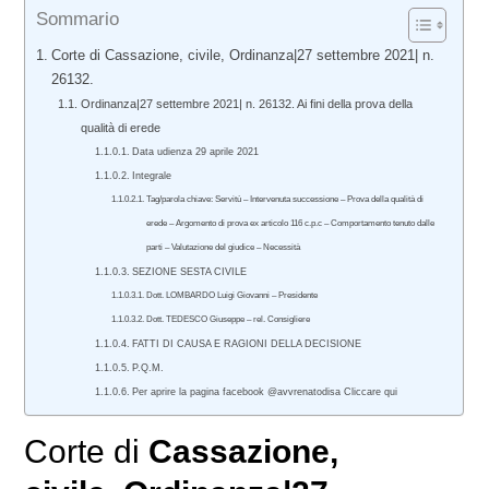
Sommario
Corte di Cassazione, civile, Ordinanza|27 settembre 2021| n.
26132.
Ordinanza|27 settembre 2021| n. 26132. Ai fini della prova della
qualità di erede
Data udienza 29 aprile 2021
Integrale
Tag/parola chiave: Servitù – Intervenuta successione – Prova della qualità di
erede – Argomento di prova ex articolo 116 c.p.c – Comportamento tenuto dalle
parti – Valutazione del giudice – Necessità
SEZIONE SESTA CIVILE
Dott. LOMBARDO Luigi Giovanni – Presidente
Dott. TEDESCO Giuseppe – rel. Consigliere
FATTI DI CAUSA E RAGIONI DELLA DECISIONE
P.Q.M.
Per aprire la pagina facebook @avvrenatodisa Cliccare qui
Corte di
Cassazione,