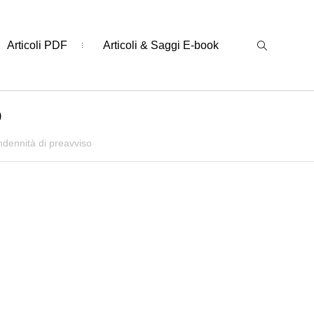
Articoli PDF
Articoli & Saggi E-book
o
ndennità di preavviso