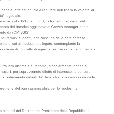
a penale, atta ad indurre a reputare non libera la volonta’ di
ta’ negoziale;
ll’articolo 360 c.p.c., n. 3, l’altra ratio decidendi del
amento dell’incarico aggiuntivo di Growth manager per la
omento da (OMISSIS);
o nei termini suddetti) che ciascuna delle parti potesse
ciplina di cui al medesimo allegato, contemplante la
 in tema di contratto di agenzia, espressamente richiamata
ni, tra loro distinte e autonome, singolarmente idonee a
ssibili, per sopravvenuto difetto di interesse, le censure
l’intervenuta definitivita’ delle altre, alla cassazione della
parente, e’ del pari inammissibile per le medesime
ato ai sensi del Decreto del Presidente della Repubblica n.