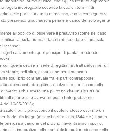
 ritenuto dal primo giudice, che egli ha ritenuto applicabile
 la regola inderogabile secondo la quale i termini di
arita’ delle parti in materia di recesso, con la conseguenza
ancato preavviso, una clausola penale a carico del solo agente
almente all’obbligo di osservare il preavviso (come nel caso
significativa sulla normale facolta’ di recedere di una sola
del recesso;
e significativamente quel principio di parita’, rendendo
avviso;
 con quella decisa in sede di legittimita’, trattandosi nell’un
a stabile, nell’altro, di sanzione per il mancato
nte squilibrio contrattuale fra le parti contrapposte;
tta al sindacato di legittimita’ salvo che per il caso della
e di merito abbia scelto una piuttosto che un’altra tra le
tito alla parte, che aveva proposto l’interpretazione
254 del 10/05/2018);
rizzato il principio secondo il quale lo stesso esprime un
r frode alla legge (ai sensi dell’articolo 1344 c.c.) il patto
te onerosa a cagione del proprio rilevantissimo importo,
l principio imperativo della parita’ delle parti medesime nella