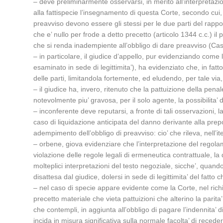
– deve preliminarmente osservarsi, in merito all’interpretazi
alla fattispecie l’insegnamento di questa Corte, secondo cui, 
preavviso devono essere gli stessi per le due parti del rappor
che e’ nullo per frode a detto precetto (articolo 1344 c.c.) i
che si renda inadempiente all’obbligo di dare preavviso (Ca
– in particolare, il giudice d’appello, pur evidenziando come 
esaminato in sede di legittimita’), ha evidenziato che, in fat
delle parti, limitandola fortemente, ed eludendo, per tale via,
– il giudice ha, invero, ritenuto che la pattuizione della pena
notevolmente piu’ gravosa, per il solo agente, la possibilita’ 
– inconferente deve reputarsi, a fronte di tali osservazioni, la
caso di liquidazione anticipata del danno derivante alla prepo
adempimento dell’obbligo di preavviso: cio’ che rileva, nell’it
– orbene, giova evidenziare che l’interpretazione del regolament
violazione delle regole legali di ermeneutica contrattuale, la q
molteplici interpretazioni del testo negoziale, sicche’, quand
disattesa dal giudice, dolersi in sede di legittimita’ del fatto
– nel caso di specie appare evidente come la Corte, nel richi
precetto materiale che vieta pattuizioni che alterino la parita’
che contempli, in aggiunta all’obbligo di pagare l’indennita
incida in misura significativa sulla normale facolta’ di recede