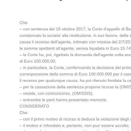
Che:
– con sentenza del 16 ottobre 2017, la Corte d’appello di B
condannato la societa’ alla restituzione, in suo favore, della
causa il recesso dell’agente, intimato con missiva del 2/7/20
le somme spettanti all’agente, veniva liquidata in Euro 15.74
– la Corte ha, poi, rigettato la domanda dell’agente volta a
di Euro 100.000,00;
– in particolare, la Corte, confermando la decisione del primo
corresponsione della somma di Euro 100.000.000 per il caso d
il recesso per qualunque causa, ha poi ritenuto fondata la ce
– per la cassazione della sentenza propone ricorso la (OMISS
– resiste, con controricorso, (OMISSIS);
– entrambe le parti hanno presentato memorie.
CONSIDERATO
Che:
– con il primo motivo di ricorso si deduce la violazione degli a
– il motivo e’ infondato e, pertanto, non puo’ essere accolto;