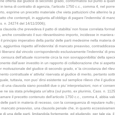
one offerta dal giudice di secondo grado, conformatosi sul punto a quanto
in tema di contratto di agenzia, l’articolo 1750 c.c., comma 4, nel porre
to, esprime un precetto materiale che vieta pattuizioni che alterino la p
l patto che contempli, in aggiunta all’obbligo di pagare l’indennita’ di m
ss. n. 24274 del 14/11/2006);
la clausola che prevedeva il patto di stabilita’ non fosse correlata form
to, anche considerato il suo rilevantissimo importo, incidesse in maniera 
 il principio imperativo della parita’ delle parti medesime nella materia 
le, aggiuntiva rispetto all’indennita’ di mancato preavviso, contraddicess
di liberarsi dal vincolo corrispondendo esclusivamente l’indennita’ di pre
 censura dell’attuale ricorrente circa la non sovrapponibilita’ della specie
nente dall’aver investito in un rapporto di collaborazione che si aspettav
er motivazionale del giudice di secondo grado, e’ la circostanza del rileva
o contrattuale e’ attivita’ riservata al giudice di merito, pertanto sottra
uale, tuttavia, non puo’ dirsi esistente sul semplice rilievo che il giudic
o di una clausola siano possibili due o piu’ interpretazioni, non e’ consen
 che ne sia stata privilegiata un’altra (sul punto, ex plurimis, Cass. n. 11
amare il precetto contenuto dell’articolo 1750 c.c., comma 4, abbia valo
 delle parti in materia di recesso, con la conseguenza di reputare nullo pe
’ di mancato preavviso, una clausola penale che, in quanto eccessivamen
re di una delle parti, limitandola fortemente, ed eludendo, per tale via, i