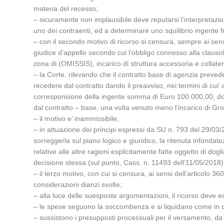
materia del recesso;
– sicuramente non implausibile deve reputarsi l’interpretazione
uno dei contraenti, ed a determinare uno squilibrio ingente fra
– con il secondo motivo di ricorso si censura, sempre ai sensi d
giudice d’appello secondo cui l’obbligo connesso alla clauso
zona di (OMISSIS), incarico di struttura accessoria e collat
– la Corte, rilevando che il contratto base di agenzia prevede
recedere dal contratto dando il preavviso, nei termini di cui’
corresponsione della ingente somma di Euro 100.000,00, dov
dal contratto – base, una volta venuto meno l’incarico di G
– il motivo e’ inammissibile;
– in attuazione dei principi espressi da SU n. 793 del 29/03/2
sorreggerla sul piano logico e giuridico, la ritenuta infonda
relative alle altre ragioni esplicitamente fatte oggetto di do
decisione stessa (sul punto, Cass. n. 11493 dell’11/05/2018)
– il terzo motivo, con cui si censura, ai sensi dell’articolo
considerazioni dianzi svolte;
– alla luce delle suesposte argomentazioni, il ricorso deve e
– le spese seguono la soccombenza e si liquidano come in d
– sussistono i presupposti processuali per il versamento, da p