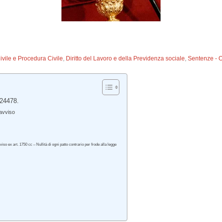
Civile e Procedura Civile
,
Diritto del Lavoro e della Previdenza sociale
,
Sentenze - 
 24478.
eavviso
iso ex art. 1750 cc – Nullità di ogni patto contrario per frode alla legge