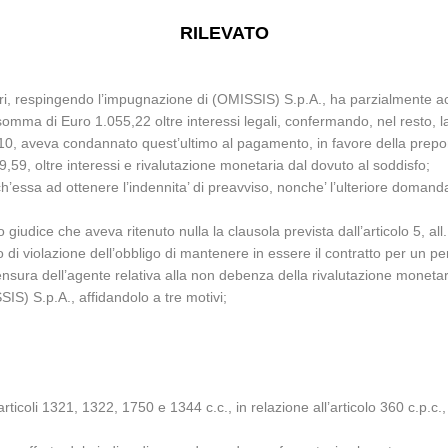
RILEVATO
ari, respingendo l’impugnazione di (OMISSIS) S.p.A., ha parzialmente a
 somma di Euro 1.055,22 oltre interessi legali, confermando, nel resto, la 
10, aveva condannato quest’ultimo al pagamento, in favore della preponen
9,59, oltre interessi e rivalutazione monetaria dal dovuto al soddisfo;
nch’essa ad ottenere l’indennita’ di preavviso, nonche’ l’ulteriore doma
 giudice che aveva ritenuto nulla la clausola prevista dall’articolo 5, al
i violazione dell’obbligo di mantenere in essere il contratto per un per
nsura dell’agente relativa alla non debenza della rivalutazione monetaria
IS) S.p.A., affidandolo a tre motivi;
rticoli 1321, 1322, 1750 e 1344 c.c., in relazione all’articolo 360 c.p.c.,