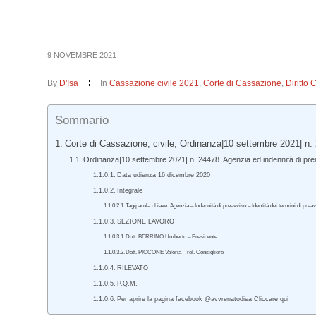
9 NOVEMBRE 2021
By
D'Isa
In
Cassazione civile 2021
,
Corte di Cassazione
,
Diritto 
Sommario
Corte di Cassazione, civile, Ordinanza|10 settembre 2021| n.
Ordinanza|10 settembre 2021| n. 24478. Agenzia ed indennità di pr
Data udienza 16 dicembre 2020
Integrale
Tag/parola chiave: Agenzia – Indennità di preavviso – Identità dei termini di preavv
SEZIONE LAVORO
Dott. BERRINO Umberto – Presidente
Dott. PICCONE Valeria – rel. Consigliere
RILEVATO
P.Q.M.
Per aprire la pagina facebook @avvrenatodisa Cliccare qui