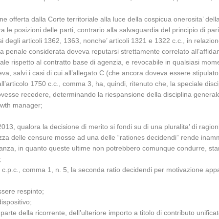
 offerta dalla Corte territoriale alla luce della cospicua onerosita’ dell
 le posizioni delle parti, contrario alla salvaguardia del principio di pari
egli articoli 1362, 1363, nonche’ articoli 1321 e 1322 c.c., in relazione a
la penale considerata doveva reputarsi strettamente correlato all’affid
erale rispetto al contratto base di agenzia, e revocabile in qualsiasi m
va, salvi i casi di cui all’allegato C (che ancora doveva essere stipulat
 all’articolo 1750 c.c., comma 3, ha, quindi, ritenuto che, la speciale dis
esse recedere, determinando la riespansione della disciplina generale
rowth manager;
013, qualora la decisione di merito si fondi su di una pluralita’ di ragio
tezza delle censure mosse ad una delle “rationes decidendi” rende inammi
glianza, in quanto queste ultime non potrebbero comunque condurre, stante 
;
 360 c.p.c., comma 1, n. 5, la seconda ratio decidendi per motivazione ap
ssere respinto;
ispositivo;
arte della ricorrente, dell’ulteriore importo a titolo di contributo unific