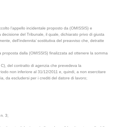
ccolto l’appello incidentale proposto da (OMISSIS) e
decisione del Tribunale, il quale, dichiarato privo di giusta
te, dell’indennita’ sostitutiva del preavviso che, detratte
nda proposta dalla (OMISSIS) finalizzata ad ottenere la somma
l. C), del contratto di agenzia che prevedeva la
iodo non inferiore al 31/12/2011 e, quindi, a non esercitare
, da escludersi per i crediti del datore di lavoro;
 n. 3;