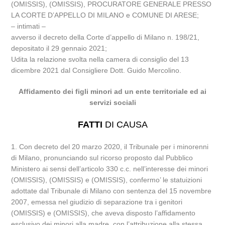
(OMISSIS), (OMISSIS), PROCURATORE GENERALE PRESSO
LA CORTE D’APPELLO DI MILANO e COMUNE DI ARESE;
– intimati –
avverso il decreto della Corte d’appello di Milano n. 198/21,
depositato il 29 gennaio 2021;
Udita la relazione svolta nella camera di consiglio del 13
dicembre 2021 dal Consigliere Dott. Guido Mercolino.
Affidamento dei figli minori ad un ente territoriale ed ai
servizi sociali
FATTI
DI CAUSA
1. Con decreto del 20 marzo 2020, il Tribunale per i minorenni
di Milano, pronunciando sul ricorso proposto dal Pubblico
Ministero ai sensi dell’articolo 330 c.c. nell’interesse dei minori
(OMISSIS), (OMISSIS) e (OMISSIS), confermo’ le statuizioni
adottate dal Tribunale di Milano con sentenza del 15 novembre
2007, emessa nel giudizio di separazione tra i genitori
(OMISSIS) e (OMISSIS), che aveva disposto l’affidamento
esclusivo dei minori alla madre, con l’attribuzione alla stessa