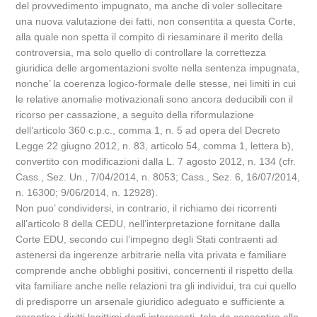
del provvedimento impugnato, ma anche di voler sollecitare
una nuova valutazione dei fatti, non consentita a questa Corte,
alla quale non spetta il compito di riesaminare il merito della
controversia, ma solo quello di controllare la correttezza
giuridica delle argomentazioni svolte nella sentenza impugnata,
nonche’ la coerenza logico-formale delle stesse, nei limiti in cui
le relative anomalie motivazionali sono ancora deducibili con il
ricorso per cassazione, a seguito della riformulazione
dell’articolo 360 c.p.c., comma 1, n. 5 ad opera del Decreto
Legge 22 giugno 2012, n. 83, articolo 54, comma 1, lettera b),
convertito con modificazioni dalla L. 7 agosto 2012, n. 134 (cfr.
Cass., Sez. Un., 7/04/2014, n. 8053; Cass., Sez. 6, 16/07/2014,
n. 16300; 9/06/2014, n. 12928).
Non puo’ condividersi, in contrario, il richiamo dei ricorrenti
all’articolo 8 della CEDU, nell’interpretazione fornitane dalla
Corte EDU, secondo cui l’impegno degli Stati contraenti ad
astenersi da ingerenze arbitrarie nella vita privata e familiare
comprende anche obblighi positivi, concernenti il rispetto della
vita familiare anche nelle relazioni tra gli individui, tra cui quello
di predisporre un arsenale giuridico adeguato e sufficiente a