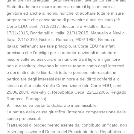
garantire i diritti legittimi degli interessati, tale da consentire allo
Stato di adottare misure idonee a riunire il figlio minore al
genitore ed anche ai nonni, nonche’ di adottare tutte le misure
preparatorie che consentano di pervenire a tale risultato (cfr.
Corte EDU, sent. 7/12/2017, Beccarini e Ridolfi c. Italia;
17/11/2015, Bondavalli c. Italia; 21/01/2015, Manuello e Nevi c.
Italia; 2/11/2010, Nistor c. Romania; 9/06/ 1998, Bronda c.
Italia): nell’enunciare tale principio, la Corte EDU ha infatti
precisato che l’obbligo per le autorita’ nazionali di adottare
misure volte ad assicurare la riunione tra il figlio e il genitore
non e’ assoluto, dovendo le stesse tenere conto degli interessi
e dei diritti e delle liberta’ di tutte le persone interessate, in
particolare degli interessi del minore e dei diritti conferiti allo
stesso dall’articolo 8 della Convenzione (cfr. Corte EDU, sent.
29/06/2004, Vole-sky c. Repubblica Ceca; 22/11/2005, Reigado
Ramos c. Portogallo).
9. Il ricorso va pertanto dichiarato inammissibile.
La natura della causa giustifica l’integrale compensazione delle
spese processuali.
Trattandosi di procedimento esente dal contributo unificato, non
trova applicazione il Decreto del Presidente della Repubblica n.