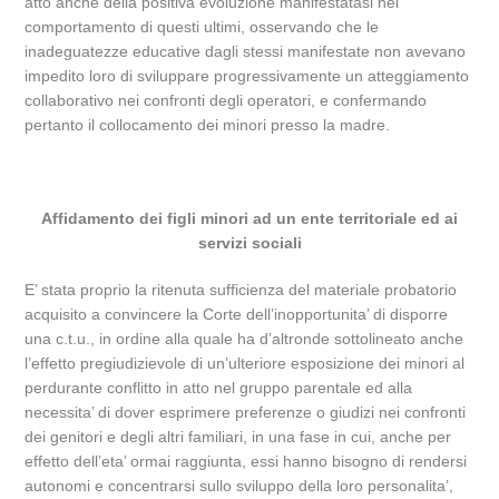
atto anche della positiva evoluzione manifestatasi nel
comportamento di questi ultimi, osservando che le
inadeguatezze educative dagli stessi manifestate non avevano
impedito loro di sviluppare progressivamente un atteggiamento
collaborativo nei confronti degli operatori, e confermando
pertanto il collocamento dei minori presso la madre.
Affidamento dei figli minori ad un ente territoriale ed ai
servizi sociali
E’ stata proprio la ritenuta sufficienza del materiale probatorio
acquisito a convincere la Corte dell’inopportunita’ di disporre
una c.t.u., in ordine alla quale ha d’altronde sottolineato anche
l’effetto pregiudizievole di un’ulteriore esposizione dei minori al
perdurante conflitto in atto nel gruppo parentale ed alla
necessita’ di dover esprimere preferenze o giudizi nei confronti
dei genitori e degli altri familiari, in una fase in cui, anche per
effetto dell’eta’ ormai raggiunta, essi hanno bisogno di rendersi
autonomi e concentrarsi sullo sviluppo della loro personalita’,