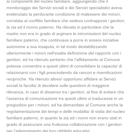
ai componenti del nucleo familiare, aggiungendo che il
monitoraggio dei Servizi sociali e dei Servizi specialistici aveva
evidenziato la perdurante condizione di malessere dei minori,
correlata al conflitto familiare che vedeva contrapposti i genitori,
la zia ed il nonno paterno. Ha rilevato in particolare che la
madre non era in grado di arginare le intromissioni del nucleo
familiare paterno, che continuava a porre in essere iniziative
autonome a sua insaputa, in tal modo destabilizzando
ulteriormente i minori nell’esatta definizione del rapporto con i
genitori, ed ha ritenuto pertanto che l’affidamento al Comune
potesse consentire a questi ultimi di consolidare la capacita’ di
relazionarsi con i figli prescindendo da rancori e rivendicazioni
reciproche. Ha ritenuto altresi’ opportuno affidare ai Servizi
sociali la facolta’ di decidere sulle questioni di maggiore
rilevanza, in caso di dissenso tra i genitori, al fine di evitare che
l’assenza di comunicazione tra questi ultimi si traducesse in un
pregiudizio per i minori, ed ha demandato al Comune anche la
regolamentazione dei tempi e delle modalita’ di visita del nucleo
familiare paterno, in quanto la zia ed i nonni non erano stati in
grado di assicurare una fruttuosa collaborazione con i genitori
per l’adempimento dei loro obblighi educativi.