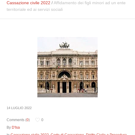
Cassazione civile 2022
/
Affidamento dei figli minori ad un ente
territoriale ed ai servizi sociali
14 LUGLIO 2022
Comments (
0
)
0
By
D'Isa