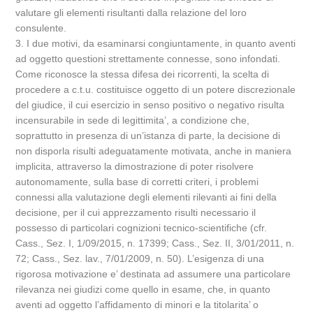
valutare gli elementi risultanti dalla relazione del loro
consulente.
3. I due motivi, da esaminarsi congiuntamente, in quanto aventi
ad oggetto questioni strettamente connesse, sono infondati.
Come riconosce la stessa difesa dei ricorrenti, la scelta di
procedere a c.t.u. costituisce oggetto di un potere discrezionale
del giudice, il cui esercizio in senso positivo o negativo risulta
incensurabile in sede di legittimita’, a condizione che,
soprattutto in presenza di un’istanza di parte, la decisione di
non disporla risulti adeguatamente motivata, anche in maniera
implicita, attraverso la dimostrazione di poter risolvere
autonomamente, sulla base di corretti criteri, i problemi
connessi alla valutazione degli elementi rilevanti ai fini della
decisione, per il cui apprezzamento risulti necessario il
possesso di particolari cognizioni tecnico-scientifiche (cfr.
Cass., Sez. I, 1/09/2015, n. 17399; Cass., Sez. II, 3/01/2011, n.
72; Cass., Sez. lav., 7/01/2009, n. 50). L’esigenza di una
rigorosa motivazione e’ destinata ad assumere una particolare
rilevanza nei giudizi come quello in esame, che, in quanto
aventi ad oggetto l’affidamento di minori e la titolarita’ o