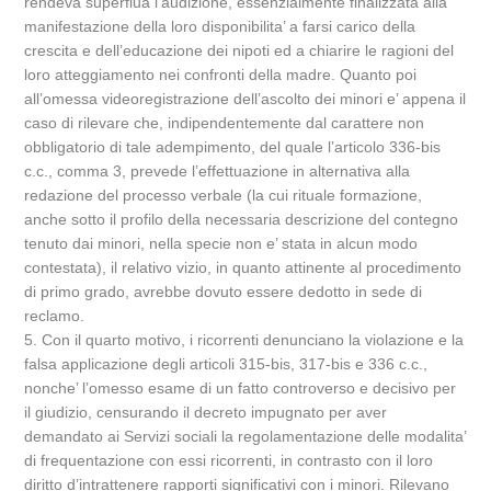
rendeva superflua l’audizione, essenzialmente finalizzata alla
manifestazione della loro disponibilita’ a farsi carico della
crescita e dell’educazione dei nipoti ed a chiarire le ragioni del
loro atteggiamento nei confronti della madre. Quanto poi
all’omessa videoregistrazione dell’ascolto dei minori e’ appena il
caso di rilevare che, indipendentemente dal carattere non
obbligatorio di tale adempimento, del quale l’articolo 336-bis
c.c., comma 3, prevede l’effettuazione in alternativa alla
redazione del processo verbale (la cui rituale formazione,
anche sotto il profilo della necessaria descrizione del contegno
tenuto dai minori, nella specie non e’ stata in alcun modo
contestata), il relativo vizio, in quanto attinente al procedimento
di primo grado, avrebbe dovuto essere dedotto in sede di
reclamo.
5. Con il quarto motivo, i ricorrenti denunciano la violazione e la
falsa applicazione degli articoli 315-bis, 317-bis e 336 c.c.,
nonche’ l’omesso esame di un fatto controverso e decisivo per
il giudizio, censurando il decreto impugnato per aver
demandato ai Servizi sociali la regolamentazione delle modalita’
di frequentazione con essi ricorrenti, in contrasto con il loro
diritto d’intrattenere rapporti significativi con i minori. Rilevano