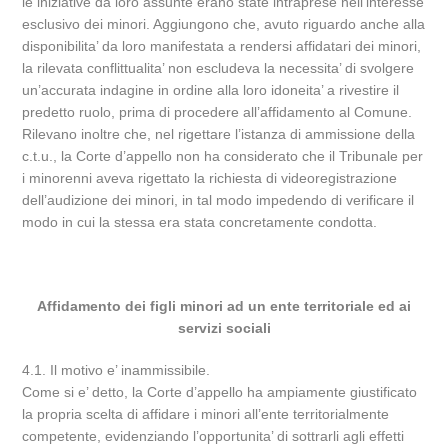
le iniziative da loro assunte erano state intraprese nell’interesse
esclusivo dei minori. Aggiungono che, avuto riguardo anche alla
disponibilita’ da loro manifestata a rendersi affidatari dei minori,
la rilevata conflittualita’ non escludeva la necessita’ di svolgere
un’accurata indagine in ordine alla loro idoneita’ a rivestire il
predetto ruolo, prima di procedere all’affidamento al Comune.
Rilevano inoltre che, nel rigettare l’istanza di ammissione della
c.t.u., la Corte d’appello non ha considerato che il Tribunale per
i minorenni aveva rigettato la richiesta di videoregistrazione
dell’audizione dei minori, in tal modo impedendo di verificare il
modo in cui la stessa era stata concretamente condotta.
Affidamento dei figli minori ad un ente territoriale ed ai
servizi sociali
4.1. Il motivo e’ inammissibile.
Come si e’ detto, la Corte d’appello ha ampiamente giustificato
la propria scelta di affidare i minori all’ente territorialmente
competente, evidenziando l’opportunita’ di sottrarli agli effetti