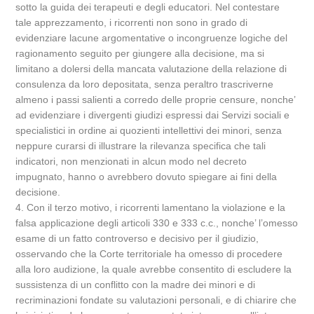
sotto la guida dei terapeuti e degli educatori. Nel contestare
tale apprezzamento, i ricorrenti non sono in grado di
evidenziare lacune argomentative o incongruenze logiche del
ragionamento seguito per giungere alla decisione, ma si
limitano a dolersi della mancata valutazione della relazione di
consulenza da loro depositata, senza peraltro trascriverne
almeno i passi salienti a corredo delle proprie censure, nonche’
ad evidenziare i divergenti giudizi espressi dai Servizi sociali e
specialistici in ordine ai quozienti intellettivi dei minori, senza
neppure curarsi di illustrare la rilevanza specifica che tali
indicatori, non menzionati in alcun modo nel decreto
impugnato, hanno o avrebbero dovuto spiegare ai fini della
decisione.
4. Con il terzo motivo, i ricorrenti lamentano la violazione e la
falsa applicazione degli articoli 330 e 333 c.c., nonche’ l’omesso
esame di un fatto controverso e decisivo per il giudizio,
osservando che la Corte territoriale ha omesso di procedere
alla loro audizione, la quale avrebbe consentito di escludere la
sussistenza di un conflitto con la madre dei minori e di
recriminazioni fondate su valutazioni personali, e di chiarire che