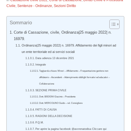
In
Cassazione civile 2022
,
Corte di Cassazione
,
Diritto Civile e Procedura
Civile
,
Sentenze - Ordinanze
,
Sezioni Diritto
Sommario
Corte di Cassazione, civile, Ordinanza|25 maggio 2022| n.
16979.
Ordinanza|25 maggio 2022| n. 16979. Affidamento dei figli minori ad
un ente territoriale ed ai servizi sociali
Data udienza 13 dicembre 2021
Integrale
Tag/parola chiave: Minori – Affidamento – Frequentazione genitore non
affidatario – Ascendenti – Adempimento obblighi formativi ed educativi –
Collaborazione
SEZIONE PRIMA CIVILE
Dott. BISOGNI Giacinto – Presidente
Dott. MERCOLINO Guido – rel. Consigliere
FATTI DI CAUSA
RAGIONI DELLA DECISIONE
P.Q.M.
Per aprire la pagina facebook @avvrenatodisa Cliccare qui