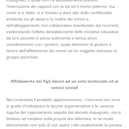
impugnato, il quale non ha assolutamente previsto
l’interruzione dei rapporti con la zia ed il nonno paterno, ma,
come si e’ detto, si e’ limitato a dare atto della conflittualita’
esistente tra gli stessi e la madre dei minori e
dell’atteggiamento non collaborativo manifestato dai ricorrenti,
evidenziando l’effetto destabilizzante delle iniziative educative
da loro assunte in piena autonomia e senza alcun
coordinamento con i genitori, quale elemento di giudizio a
favore dell’affidamento dei minori ad un soggetto estraneo al
gruppo parentale.
Affidamento dei figli minori ad un ente territoriale ed ai
servizi sociali
Nel contestare il predetto apprezzamento, i ricorrenti non sono
in grado d’individuare le lacune argomentative o le carenze
logiche del ragionamento seguito dal decreto impugnato, ma si
limitano ad insistere sulla propria tesi difensiva, in tal modo
dimostrando non solo di non avere colto esattamente la portata