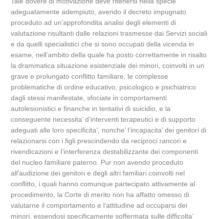
Tale dovere di motivazione deve ritenersi nella specie
adeguatamente adempiuto, avendo il decreto impugnato
proceduto ad un’approfondita analisi degli elementi di
valutazione risultanti dalle relazioni trasmesse dai Servizi sociali
e da quelli specialistici che si sono occupati della vicenda in
esame, nell’ambito della quale ha posto correttamente in risalto
la drammatica situazione esistenziale dei minori, coinvolti in un
grave e prolungato conflitto familiare, le complesse
problematiche di ordine educativo, psicologico e psichiatrico
dagli stessi manifestate, sfociate in comportamenti
autolesionistici e finanche in tentativi di suicidio, e la
conseguente necessita’ d’interventi terapeutici e di supporto
adeguati alle loro specificita’, nonche’ l’incapacita’ dei genitori di
relazionarsi con i figli prescindendo da reciproci rancori e
rivendicazioni e l’interferenza destabilizzante dei componenti
del nucleo familiare paterno. Pur non avendo proceduto
all’audizione dei genitori e degli altri familiari coinvolti nel
conflitto, i quali hanno comunque partecipato attivamente al
procedimento, la Corte di merito non ha affatto omesso di
valutarne il comportamento e l’attitudine ad occuparsi dei
minori, essendosi specificamente soffermata sulle difficolta’