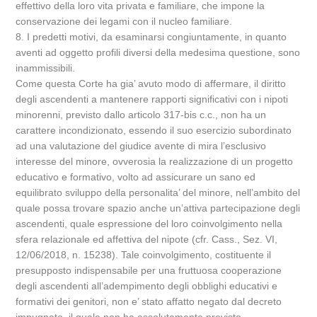
effettivo della loro vita privata e familiare, che impone la
conservazione dei legami con il nucleo familiare.
8. I predetti motivi, da esaminarsi congiuntamente, in quanto
aventi ad oggetto profili diversi della medesima questione, sono
inammissibili.
Come questa Corte ha gia’ avuto modo di affermare, il diritto
degli ascendenti a mantenere rapporti significativi con i nipoti
minorenni, previsto dallo articolo 317-bis c.c., non ha un
carattere incondizionato, essendo il suo esercizio subordinato
ad una valutazione del giudice avente di mira l’esclusivo
interesse del minore, ovverosia la realizzazione di un progetto
educativo e formativo, volto ad assicurare un sano ed
equilibrato sviluppo della personalita’ del minore, nell’ambito del
quale possa trovare spazio anche un’attiva partecipazione degli
ascendenti, quale espressione del loro coinvolgimento nella
sfera relazionale ed affettiva del nipote (cfr. Cass., Sez. VI,
12/06/2018, n. 15238). Tale coinvolgimento, costituente il
presupposto indispensabile per una fruttuosa cooperazione
degli ascendenti all’adempimento degli obblighi educativi e
formativi dei genitori, non e’ stato affatto negato dal decreto