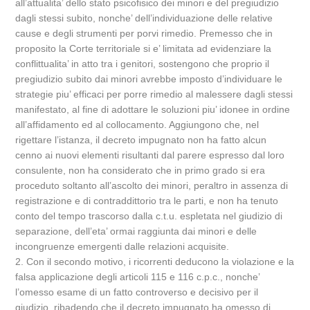
all’attualita’ dello stato psicofisico dei minori e del pregiudizio
dagli stessi subito, nonche’ dell’individuazione delle relative
cause e degli strumenti per porvi rimedio. Premesso che in
proposito la Corte territoriale si e’ limitata ad evidenziare la
conflittualita’ in atto tra i genitori, sostengono che proprio il
pregiudizio subito dai minori avrebbe imposto d’individuare le
strategie piu’ efficaci per porre rimedio al malessere dagli stessi
manifestato, al fine di adottare le soluzioni piu’ idonee in ordine
all’affidamento ed al collocamento. Aggiungono che, nel
rigettare l’istanza, il decreto impugnato non ha fatto alcun
cenno ai nuovi elementi risultanti dal parere espresso dal loro
consulente, non ha considerato che in primo grado si era
proceduto soltanto all’ascolto dei minori, peraltro in assenza di
registrazione e di contraddittorio tra le parti, e non ha tenuto
conto del tempo trascorso dalla c.t.u. espletata nel giudizio di
separazione, dell’eta’ ormai raggiunta dai minori e delle
incongruenze emergenti dalle relazioni acquisite.
2. Con il secondo motivo, i ricorrenti deducono la violazione e la
falsa applicazione degli articoli 115 e 116 c.p.c., nonche’
l’omesso esame di un fatto controverso e decisivo per il
giudizio, ribadendo che il decreto impugnato ha omesso di