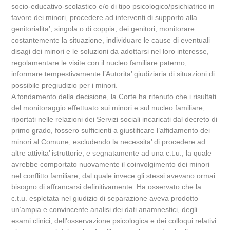
socio-educativo-scolastico e/o di tipo psicologico/psichiatrico in
favore dei minori, procedere ad interventi di supporto alla
genitorialita’, singola o di coppia, dei genitori, monitorare
costantemente la situazione, individuare le cause di eventuali
disagi dei minori e le soluzioni da adottarsi nel loro interesse,
regolamentare le visite con il nucleo familiare paterno,
informare tempestivamente l’Autorita’ giudiziaria di situazioni di
possibile pregiudizio per i minori.
A fondamento della decisione, la Corte ha ritenuto che i risultati
del monitoraggio effettuato sui minori e sul nucleo familiare,
riportati nelle relazioni dei Servizi sociali incaricati dal decreto di
primo grado, fossero sufficienti a giustificare l’affidamento dei
minori al Comune, escludendo la necessita’ di procedere ad
altre attivita’ istruttorie, e segnatamente ad una c.t.u., la quale
avrebbe comportato nuovamente il coinvolgimento dei minori
nel conflitto familiare, dal quale invece gli stessi avevano ormai
bisogno di affrancarsi definitivamente. Ha osservato che la
c.t.u. espletata nel giudizio di separazione aveva prodotto
un’ampia e convincente analisi dei dati anamnestici, degli
esami clinici, dell’osservazione psicologica e dei colloqui relativi