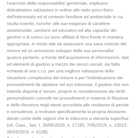
l’esercizio della responsabilita’ genitoriale, implicano
delicatissime valutazioni in ordine allo stato psico-fisico
dell’interessato ed al contesto familiare ed ambientale in cui
risulta inserito, nonche’ alle sue esigenze di carattere
assistenziale, sanitario ed educativo ed alla capacita’ dei
genitori o di coloro cui sono affidati di farvi fronte in maniera
appropriata, in modo tale da assicurare una sana crescita del
minore ed un armonioso sviluppo della sua personalita’:
qualora pertanto, a fronte dell’acquisizione di informazioni, dati
ed elementi di giudizio a mezzo dei servizi sociali, sia fatta
richiesta di una c.t.u. per una migliore valutazione della
situazione complessiva del minore e per l’individuazione dei
provvedimenti da adottare nel suo interesse, il giudice che non
intenda disporla e’ tenuto, proprio in considerazione dei diritti
personalissimi coinvolti nei procedimenti in materia di filiazione
e della rilevanza negli stessi accordata alle risultanze di perizie
e consulenze, a motivare specificamente la propria decisione,
dando conto delle ragioni che lo inducono a ritenerla superflua
(cfr. Cass., Sez. I, 26/06/2019, n. 17165; 7/05/2019, n. 12013;
26/03/2015, n. 6138).